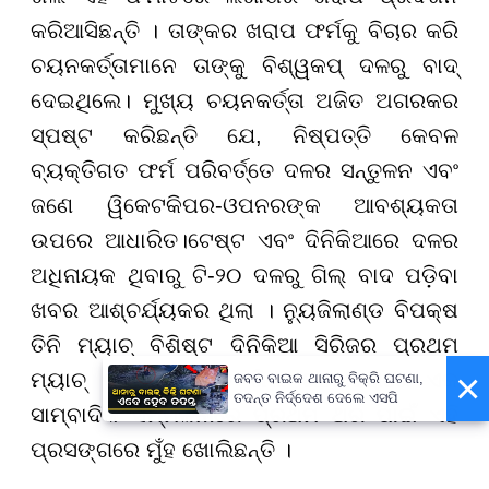
କରିଆସିଛନ୍ତି । ତାଙ୍କର ଖରାପ ଫର୍ମକୁ ବିଚାର କରି
ଚୟନକର୍ତ୍ତାମାନେ ତାଙ୍କୁ ବିଶ୍ୱକପ୍ ଦଳରୁ ବାଦ୍
ଦେଇଥିଲେ। ମୁଖ୍ୟ ଚୟନକର୍ତ୍ତା ଅଜିତ ଅଗରକର
ସ୍ପଷ୍ଟ କରିଛନ୍ତି ଯେ, ନିଷ୍ପତ୍ତି କେବଳ
ବ୍ୟକ୍ତିଗତ ଫର୍ମ ପରିବର୍ତ୍ତେ ଦଳର ସନ୍ତୁଳନ ଏବଂ
ଜଣେ ୱିକେଟକିପର-ଓପନରଙ୍କ ଆବଶ୍ୟକତା
ଉପରେ ଆଧାରିତ।ଟେଷ୍ଟ ଏବଂ ଦିନିକିଆରେ ଦଳର
ଅଧିନାୟକ ଥିବାରୁ ଟି-୨୦ ଦଳରୁ ଗିଲ୍ ବାଦ ପଡ଼ିବା
ଖବର ଆଶ୍ଚର୍ଯ୍ୟକର ଥିଲା । ନ୍ୟୁଜିଲାଣ୍ଡ ବିପକ୍ଷ
ତିନି ମ୍ୟାଚ୍ ବିଶିଷ୍ଟ ଦିନିକିଆ ସିରିଜର ପ୍ରଥମ
×
ମ୍ୟାଚ୍ ପୂର୍ବରୁ ଶୁଭମନ ଗିଲ ଭଦୋଦରାରେ ଏକ
ଜବତ ବାଇକ ଥାନାରୁ ବିକ୍ରି ଘଟଣା,
ତଦନ୍ତ ନିର୍ଦ୍ଦେଶ ଦେଲେ ଏସପି
ସାମ୍ବାଦିକ ସମ୍ମିଳନୀରେ ପ୍ରଥମ ଥର ପାଇଁ ଏହି
ପ୍ରସଙ୍ଗରେ ମୁଁହ ଖୋଲିଛନ୍ତି ।