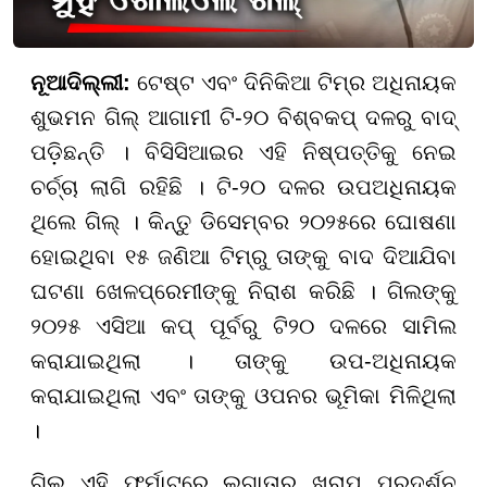
ନୂଆଦିଲ୍ଲୀ:
ଟେଷ୍ଟ ଏବଂ ଦିନିକିଆ ଟିମ୍ର ଅଧିନାୟକ
ଶୁଭମନ ଗିଲ୍ ଆଗାମୀ ଟି-୨୦ ବିଶ୍ବକପ୍ ଦଳରୁ ବାଦ୍
ପଡ଼ିଛନ୍ତି । ବିସିସିଆଇର ଏହି ନିଷ୍ପତ୍ତିକୁ ନେଇ
ଚର୍ଚ୍ଚା ଲାଗି ରହିଛି । ଟି-୨୦ ଦଳର ଉପଅଧିନାୟକ
ଥିଲେ ଗିଲ୍ । କିନ୍ତୁ ଡିସେମ୍ବର ୨୦୨୫ରେ ଘୋଷଣା
ହୋଇଥିବା ୧୫ ଜଣିଆ ଟିମ୍ରୁ ତାଙ୍କୁ ବାଦ ଦିଆଯିବା
ଘଟଣା ଖେଳପ୍ରେମୀଙ୍କୁ ନିରାଶ କରିଛି । ଗିଲଙ୍କୁ
୨୦୨୫ ଏସିଆ କପ୍ ପୂର୍ବରୁ ଟି୨୦ ଦଳରେ ସାମିଲ
କରାଯାଇଥିଲା । ତାଙ୍କୁ ଉପ-ଅଧିନାୟକ
କରାଯାଇଥିଲା ଏବଂ ତାଙ୍କୁ ଓପନର ଭୂମିକା ମିଳିଥିଲା
।
ଗିଲ ଏହି ଫର୍ମାଟରେ ଲଗାତାର ଖରାପ ପ୍ରଦର୍ଶନ