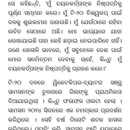
ସେ କହିଛନ୍ତି, ‘ମୁଁ ଚୟନକର୍ତ୍ତାଙ୍କ ନିଷ୍ପତ୍ତିକୁ
ପୂର୍ଣ୍ଣ ସମ୍ମାନ କରେ। ମୁଁ ଟି-୨୦ ବିଶ୍ୱକପ୍ ପାଇଁ
ଦଳକୁ ଶୁଭକାମନା ଜଣାଉଛି। ମୁଁ ଯେଉଁଠାରେ ରହିବା
ଉଚିତ ସେଠାରେ ଅଛି। ମୋ ଭାଗ୍ୟରେ ଯାହା
ଲେଖାଯାଇଛି ତାହା କେହି ଛଡ଼ାଇ ନେଇପାରିବେ ନାହିଁ।
ଜଣେ ଖେଳାଳି ଭାବରେ, ମୁଁ ସବୁବେଳେ ଦେଶ ପାଇଁ
ମୋର ସର୍ବୋତ୍ତମ ଦେବାକୁ ଚାହେଁ, କିନ୍ତୁ ମୁଁ
ଚୟନକର୍ତ୍ତାଙ୍କ ନିଷ୍ପତ୍ତିକୁ ଗ୍ରହଣ କରେ।’
ଟି-୨୦ ଦଳରେ ୱିକେଟକିପର-ବ୍ୟାଟର ସଞ୍ଜୁ
ସାମସନଙ୍କ ତୁଳନାରେ ଗିଲଙ୍କୁ ପ୍ରାଥମିକତା
ଦିଆଯାଇଥିଲା । କିନ୍ତୁ ଫଳାଫଳ ଓଲଟା ହେଲା ।
ସାମସନ ୨୦୨୪ ସିଜନରେ ଏକ ଚମତ୍କାର ପ୍ରଦର୍ଶନ
କରିଥିଲେ । ସେହି ବର୍ଷ ତିନୋଟି ଶତକ ହାସଲ
କରିଥିଲେ। ଓପନିଂ କରି, ସାମସନ ୧୫ଟି ମ୍ୟାଚ୍ରେ