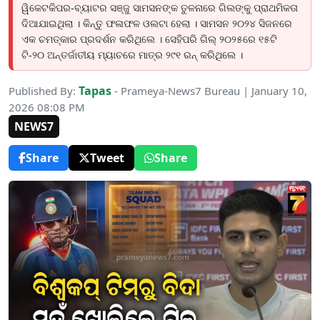
ୱିକେଟକିପର-ବ୍ୟାଟର ସଞ୍ଜୁ ସାମସନଙ୍କ ତୁଳନାରେ ଗିଲଙ୍କୁ ପ୍ରାଥମିକତା
ଦିଆଯାଇଥିଲା । କିନ୍ତୁ ଫଳାଫଳ ଓଲଟା ହେଲା । ସାମସନ ୨୦୨୪ ସିଜନରେ
ଏକ ଚମତ୍କାର ପ୍ରଦର୍ଶନ କରିଥିଲେ । ସେହିପରି ଗିଲ୍ ୨୦୨୫ରେ ୧୫ଟି
ଟି-୨୦ ଅନ୍ତର୍ଜାତୀୟ ମ୍ୟାଚରେ ମାତ୍ର ୨୯୧ ରନ୍ କରିଥିଲେ ।
Tapas
Published By:
- Prameya-News7 Bureau | January 10,
2026 08:08 PM
NEWS7
Share
Tweet
Share