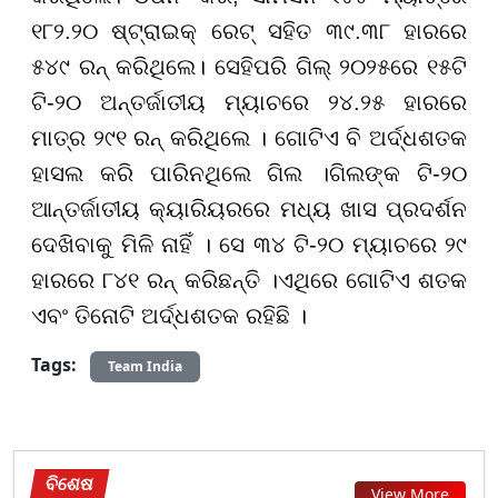
୧୮୨.୨୦ ଷ୍ଟ୍ରାଇକ୍ ରେଟ୍ ସହିତ ୩୯.୩୮ ହାରରେ
୫୪୯ ରନ୍ କରିଥିଲେ। ସେହିପରି ଗିଲ୍ ୨୦୨୫ରେ ୧୫ଟି
ଟି-୨୦ ଅନ୍ତର୍ଜାତୀୟ ମ୍ୟାଚରେ ୨୪.୨୫ ହାରରେ
ମାତ୍ର ୨୯୧ ରନ୍ କରିଥିଲେ । ଗୋଟିଏ ବି ଅର୍ଦ୍ଧଶତକ
ହାସଲ କରି ପାରିନଥିଲେ ଗିଲ ।ଗିଲଙ୍କ ଟି-୨୦
ଆନ୍ତର୍ଜାତୀୟ କ୍ୟାରିୟରରେ ମଧ୍ୟ ଖାସ ପ୍ରଦର୍ଶନ
ଦେଖିବାକୁ ମିଳି ନାହିଁ । ସେ ୩୪ ଟି-୨୦ ମ୍ୟାଚରେ ୨୯
ହାରରେ ୮୪୧ ରନ୍ କରିଛନ୍ତି ।ଏଥିରେ ଗୋଟିଏ ଶତକ
ଏବଂ ତିନୋଟି ଅର୍ଦ୍ଧଶତକ ରହିଛି ।
Tags:
Team India
ବିଶେଷ
View More