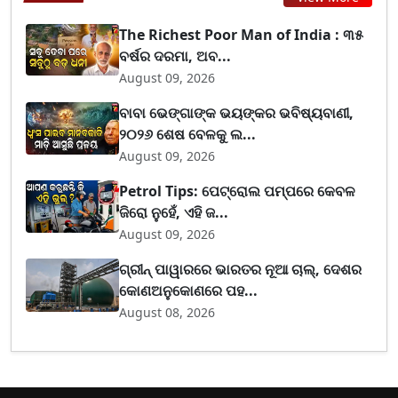
The Richest Poor Man of India : ୩୫
ବର୍ଷର ଦରମା, ଅବ...
August 09, 2026
ବାବା ଭେଙ୍ଗାଙ୍କ ଭୟଙ୍କର ଭବିଷ୍ୟବାଣୀ,
୨୦୨୬ ଶେଷ ବେଳକୁ ଲ...
August 09, 2026
Petrol Tips: ପେଟ୍ରୋଲ ପମ୍ପରେ କେବଳ
ଜିରୋ ନୁହେଁ, ଏହି ଜ...
August 09, 2026
ଗ୍ରୀନ୍ ପାୱାରରେ ଭାରତର ନୂଆ ଚାଲ୍, ଦେଶର
କୋଣଅନୁକୋଣରେ ପହ...
August 08, 2026