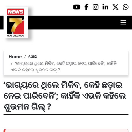
☰
Home
ଖେଳ
‘ଭାଗ୍ୟରେ ଥିଲେ ମିଳିବ, କେହି ଛଡ଼ାଇ ନେଇ ପାରିବେନି’; କାହିଁକି
ଏଭଳି କହିଲେ ଶୁଭମନ ଗିଲ୍ ?
‘ଭାଗ୍ୟରେ ଥିଲେ ମିଳିବ, କେହି ଛଡ଼ାଇ
ନେଇ ପାରିବେନି’; କାହିଁକି ଏଭଳି କହିଲେ
ଶୁଭମନ ଗିଲ୍ ?