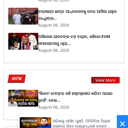
ଝାଡ଼ଖଣ୍ଡ ଛାତ୍ର ଆନ୍ଦୋଳନକୁ ନେଇ ଆସିଲା ରାହୁଲ
ଗାନ୍ଧିଙ୍କ...
August 06, 2026
ଅଖିଳେଶ ଯାଦବଙ୍କ ବଡ଼ ବୟାନ, କହିଲେ-EVM
ସମାଲୋଚନାରୁ ଧ୍ୟା...
August 06, 2026
କଟକ
View More
‘ସିନେଟ ମେମ୍ବର କହି ହସ୍ତକ୍ଷେପ କରିବା ଆଧାର
ନୁହେଁ’: ରେଭ...
August 06, 2026
×
ଓଡ଼ିଶାକୁ ଆସିବ ପୁଞ୍ଜି, ତିନିଦିନିଆ ଦିଲ୍ଲୀ
ଗସ୍ତରେ ଯିବେ ମୁଖ୍ୟମନ୍ତ୍ରୀ ମୋହନ