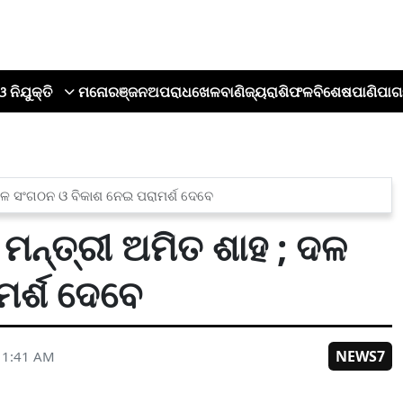
ଓ ନିଯୁକ୍ତି
ମନୋରଞ୍ଜନ
ଅପରାଧ
ଖେଳ
ବାଣିଜ୍ୟ
ରାଶିଫଳ
ବିଶେଷ
ପାଣିପାଗ
 ; ଦଳ ସଂଗଠନ ଓ ବିକାଶ ନେଇ ପରାମର୍ଶ ଦେବେ
ର ମନ୍ତ୍ରୀ ଅମିତ ଶାହ ; ଦଳ
ର୍ଶ ଦେବେ
NEWS7
11:41 AM