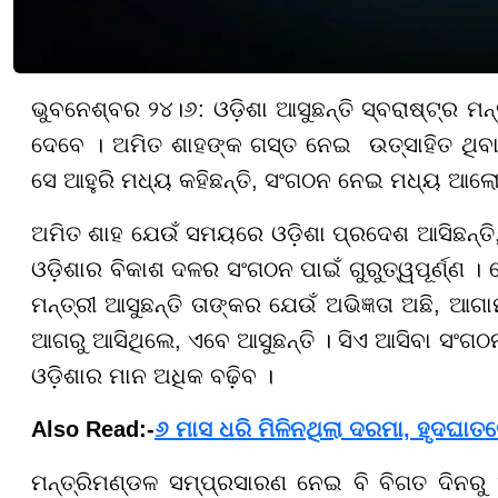
ଭୁବନେଶ୍ବର ୨୪।୬: ଓଡ଼ିଶା ଆସୁଛନ୍ତି ସ୍ବରାଷ୍ଟ୍ର ମ
ଦେବେ । ଅମିତ ଶାହଙ୍କ ଗସ୍ତ ନେଇ ଉତ୍ସାହିତ ଥିବା 
ସେ ଆହୁରି ମଧ୍ୟ କହିଛନ୍ତି, ସଂଗଠନ ନେଇ ମଧ୍ୟ ଆଲୋ
ଅମିତ ଶାହ ଯେଉଁ ସମୟରେ ଓଡ଼ିଶା ପ୍ରଦେଶ ଆସିଛନ୍ତି, 
ଓଡ଼ିଶାର ବିକାଶ ଦଳର ସଂଗଠନ ପାଇଁ ଗୁରୁତ୍ୱପୂର୍ଣ୍ଣ । 
ମନ୍ତ୍ରୀ ଆସୁଛନ୍ତି ତାଙ୍କର ଯେଉଁ ଅଭିଜ୍ଞତା ଅଛି, ଆଗ
ଆଗରୁ ଆସିଥିଲେ, ଏବେ ଆସୁଛନ୍ତି । ସିଏ ଆସିବା ସଂଗଠନ
ଓଡ଼ିଶାର ମାନ ଅଧିକ ବଢ଼ିବ ।
Also Read:-
୬ ମାସ ଧରି ମିଳିନଥିଲା ଦରମା, ହୃଦଘାତ
ମନ୍ତ୍ରିମଣ୍ଡଳ ସମ୍ପ୍ରସାରଣ ନେଇ ବି ବିଗତ ଦିନରୁ 