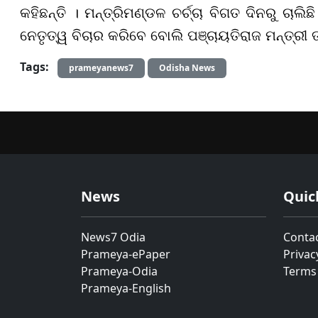
କହିଛନ୍ତି ।
ମନ୍ତ୍ରିମଣ୍ଡଳ ଚର୍ଚ୍ଚା ବିଗତ ଦିନରୁ ଚାଲି
ନେତୃତ୍ୱ ବିଚାର କରିବେ ବୋଲି ପଞ୍ଚାୟତିରାଜ ମନ୍ତ୍ରୀ ତହ
Tags:
prameyanews7
Odisha News
News
Quic
News7 Odia
Conta
Prameya-ePaper
Privac
Prameya-Odia
Terms
Prameya-English