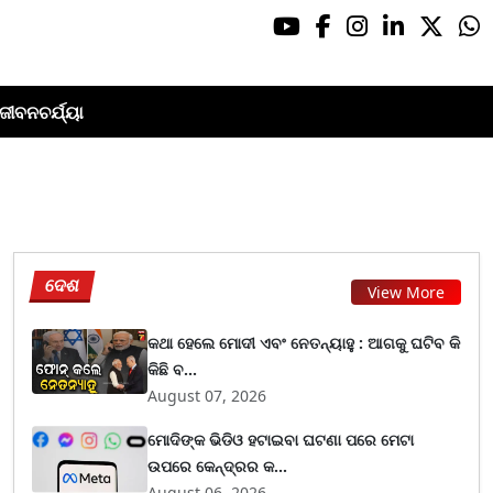
ଜୀବନଚର୍ଯ୍ୟା
ଦେଶ
View More
କଥା ହେଲେ ମୋଦୀ ଏବଂ ନେତନ୍ୟାହୁ : ଆଗକୁ ଘଟିବ କି
କିଛି ବ...
August 07, 2026
ମୋଦିଙ୍କ ଭିଡିଓ ହଟାଇବା ଘଟଣା ପରେ ମେଟା
ଉପରେ କେନ୍ଦ୍ରର କ...
August 06, 2026