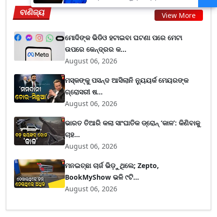
ମାଝୀ
ବାଣିଜ୍ୟ
View More
ମୋଦିଙ୍କ ଭିଡିଓ ହଟାଇବା ଘଟଣା ପରେ ମେଟା
ଉପରେ କେନ୍ଦ୍ରର କ...
August 06, 2026
ମସ୍କଙ୍କୁ ପସନ୍ଦ ଆସିଲାନି ନ୍ୟୁୟର୍କ ମେୟରଙ୍କ
ଗ୍ରୋସରୀ ଷ...
August 06, 2026
ଭାରତ ତିଆରି କଲା ସାଂଘାତିକ ଡ୍ରୋନ୍ ‘କାଳ’: କିଣିବାକୁ
ଚାହ...
August 06, 2026
ମନଇଚ୍ଛା ଚାର୍ଜ ଭିଡ଼ୁଥିଲେ; Zepto,
BookMyShow ଭଳି ୯ଟି...
August 06, 2026