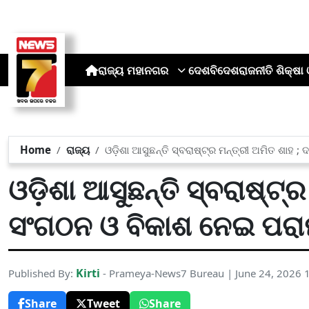
ରାଜ୍ୟ
ମହାନଗର
ଦେଶ
ବିଦେଶ
ରାଜନୀତି
ଶିକ୍ଷା 
Home
ରାଜ୍ୟ
ଓଡ଼ିଶା ଆସୁଛନ୍ତି ସ୍ବରାଷ୍ଟ୍ର ମନ୍ତ୍ରୀ ଅମିତ ଶାହ
ଓଡ଼ିଶା ଆସୁଛନ୍ତି ସ୍ବରାଷ୍ଟ୍
ସଂଗଠନ ଓ ବିକାଶ ନେଇ ପରାମ
Kirti
Published By:
- Prameya-News7 Bureau | June 24, 2026 
Share
Tweet
Share