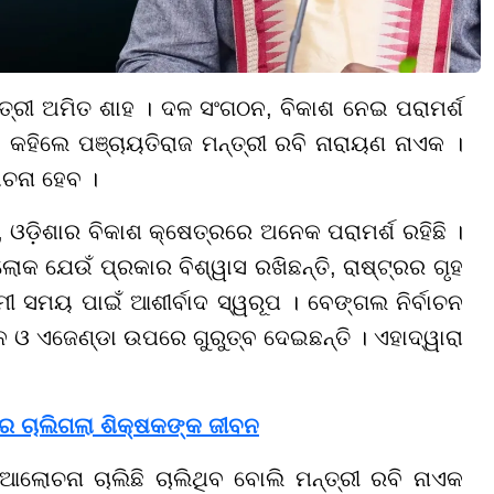
ନ୍ତ୍ରୀ ଅମିତ ଶାହ । ଦଳ ସଂଗଠନ, ବିକାଶ ନେଇ ପରାମର୍ଶ
କହିଲେ ପଞ୍ଚାୟତିରାଜ ମନ୍ତ୍ରୀ ରବି ନାରାୟଣ ନାଏକ ।
ଚନା ହେବ ।
ଓଡ଼ିଶାର ବିକାଶ କ୍ଷେତ୍ରରେ ଅନେକ ପରାମର୍ଶ ରହିଛି ।
ଲୋକ ଯେଉଁ ପ୍ରକାର ବିଶ୍ୱାସ ରଖିଛନ୍ତି, ରାଷ୍ଟ୍ରର ଗୃହ
ାମୀ ସମୟ ପାଇଁ ଆଶୀର୍ବାଦ ସ୍ୱରୂପ । ବେଙ୍ଗଲ ନିର୍ବାଚନ
 ଓ ଏଜେଣ୍ଡା ଉପରେ ଗୁରୁତ୍ବ ଦେଇଛନ୍ତି । ଏହାଦ୍ୱାରା
ରେ ଚାଲିଗଲା ଶିକ୍ଷକଙ୍କ ଜୀବନ
ଆଲୋଚନା ଚାଲିଛି ଚାଲିଥିବ ବୋଲି ମନ୍ତ୍ରୀ ରବି ନାଏକ