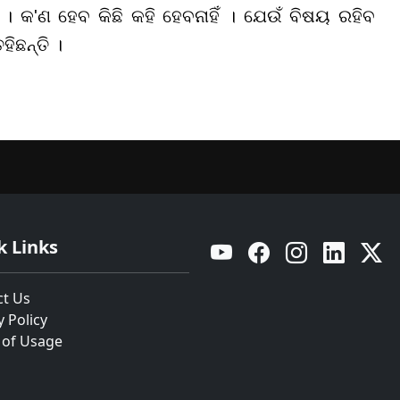
ଛି । କ'ଣ ହେବ କିଛି କହି ହେବନାହିଁ । ଯେଉଁ ବିଷୟ ରହିବ
ିଛନ୍ତି ।
k Links
YouTube
Facebook
Instagram
Linkedin
Twitt
ct Us
y Policy
 of Usage