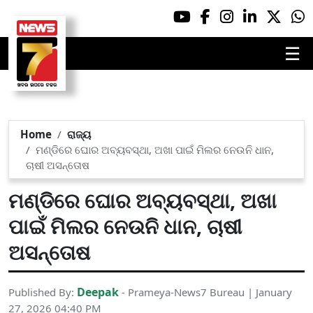
☰
Home
ରାଜ୍ୟ
ମଣ୍ଡିରେ ଘୋର ଅବ୍ୟବସ୍ଥା, ଅଖା ପାଇଁ ମିଲର ନେଉନି ଧାନ,
ଚାଷୀ ଅସନ୍ତୋଷ
ମଣ୍ଡିରେ ଘୋର ଅବ୍ୟବସ୍ଥା, ଅଖା
ପାଇଁ ମିଲର ନେଉନି ଧାନ, ଚାଷୀ
ଅସନ୍ତୋଷ
Deepak
Published By:
- Prameya-News7 Bureau | January
27, 2026 04:40 PM