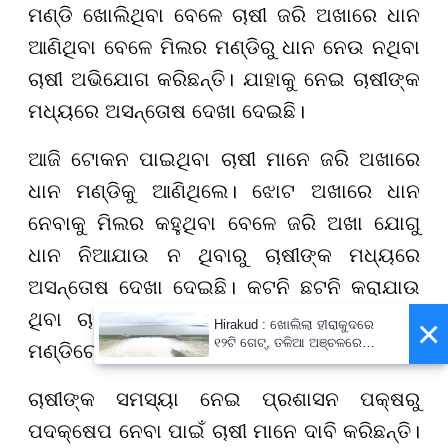
ମଣ୍ଡି ଖୋଲିଥିବା ବେଳେ ଚାଷୀ ଜରି ଅଖାରେ ଧାନ
ଆଣିଥିବା ବେଳେ ମିଲର ମଣ୍ଡିରୁ ଧାନ ନେଉ ନଥିବା
ଚାଷୀ ଅଭିଯୋଗ କରିଛନ୍ତି। ଯାହାକୁ ନେଇ ଚାଷୀଙ୍କ
ମଧ୍ୟରେ ଅସନ୍ତୋଷ ଦେଖା ଦେଇଛି।
ଆଜି ଟୋକନ ପାଇଥିବା ଚାଷୀ ମାନେ ଜରି ଅଖାରେ
ଧାନ ମଣ୍ଡିକୁ ଆଣିଥିଲେ। ଝୋଟ ଅଖାରେ ଧାନ
ନେବାକୁ ମିଲର କହୁଥିବା ବେଳେ ଜରି ଅଖା ଯୋଗୁ
ଧାନ ନିଆଯାଉ ନ ଥିବାରୁ ଚାଷୀଙ୍କ ମଧ୍ୟରେ
ଅସନ୍ତୋଷ ଦେଖା ଦେଇଛି। କଟନି ଛଟନି କରାଯାଉ
ଥିବା ଚାଷୀ ଅଭିଯୋଗ କରିଛନ୍ତି। ଯାହାକୁ ନେଇ
×
Hirakud : ଖୋଲିଲା ହୀରାକୁଦରେ
୧୨ଟି ଗେଟ୍‌, ତଳିଆ ଅଞ୍ଚଳରେ
ମଣ୍ଡିରେ ଧାନ ପଡ଼ି ରହିଛି।
ବନ୍ୟା ନେଇ ଆଲର୍ଟ !
ଚାଷୀଙ୍କ ସମସ୍ୟା ନେଇ ପ୍ରଶାସନ ପକ୍ଷରୁ
ପଦକ୍ଷେପ ନେବା ପାଇଁ ଚାଷୀ ମାନେ ଦାବି କରିଛନ୍ତି।