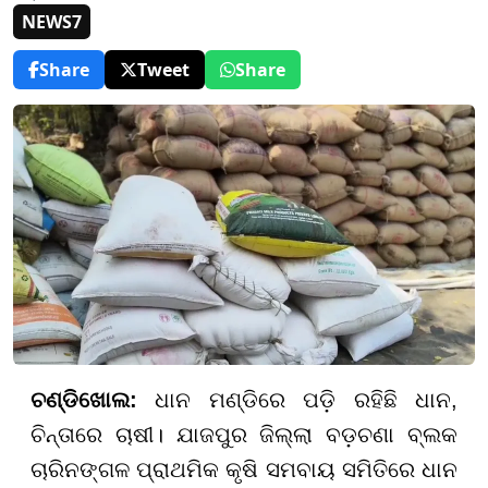
NEWS7
Share
Tweet
Share
ଚଣ୍ଡିଖୋଲ:
ଧାନ ମଣ୍ଡିରେ ପଡ଼ି ରହିଛି ଧାନ,
ଚିନ୍ତାରେ ଚାଷୀ। ଯାଜପୁର ଜିଲ୍ଲା ବଡ଼ଚଣା ବ୍ଲକ
ଚାରିନଙ୍ଗଳ ପ୍ରାଥମିକ କୃଷି ସମବାୟ ସମିତିରେ ଧାନ