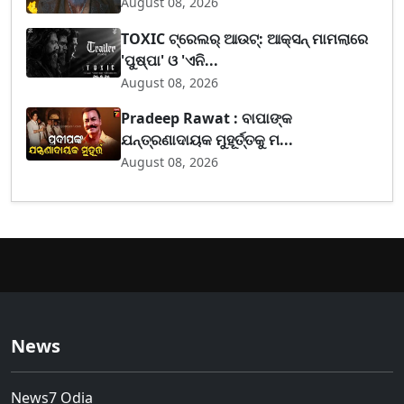
August 08, 2026
TOXIC ଟ୍ରେଲର୍ ଆଉଟ୍: ଆକ୍ସନ୍ ମାମଲାରେ
'ପୁଷ୍ପା' ଓ 'ଏନି...
August 08, 2026
Pradeep Rawat : ବାପାଙ୍କ
ଯନ୍ତ୍ରଣାଦାୟକ ମୁହୂର୍ତ୍ତକୁ ମ...
August 08, 2026
News
News7 Odia