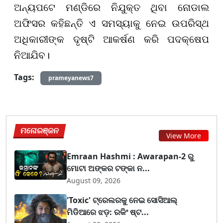
ଅନ୍ୟପଟେ ମଣ୍ଡିରେ ନିଯୁକ୍ତ ଥିବା ନୋଡାଲ
ଅଫିସର କହିଛନ୍ତି ଏ ସମସ୍ୟାକୁ ନେଇ ଉପରିସ୍ଥ
ଅଧିକାରୀଙ୍କ ଦୃଷ୍ଟି ଆକର୍ଷଣ କରି ପଦକ୍ଷେପ
ନିଆଯିବ।
Tags:
prameyanews7
ମନୋରଞ୍ଜନ
View More
Emraan Hashmi : Awarapan-2 ରୁ
ମୋଟା ଅଙ୍କର ଟଙ୍କା ନ...
August 09, 2026
'Toxic' ଟ୍ରେଲରକୁ ନେଇ ସୋସିଆଲ୍
ମିଡିଆରେ ଝଡ଼: ରକିଂ ଷ୍ଟ...