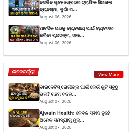
ବଦଳିବ ଭୁବନେଶ୍ବରର ଟ୍ରାଫିକ ସିଗନାଲ
ବ୍ୟବସ୍ଥା, ଦୁର୍ଗା ପ...
August 06, 2026
ଆବସିକ ଘରକୁ ବ୍ୟବସାୟ ପାଇଁ ବ୍ୟବହାର
କରିବା ପ୍ରସଙ୍ଗ, ହାଉ...
August 06, 2026
ଜୀବନଚର୍ଯ୍ୟା
View More
ଡାଇବେଟିସ୍ ରୋଗୀଙ୍କ ପାଇଁ କେଉଁ ରୁଟି ସବୁଠୁ
ଭଲ? ଗହମ ବଦଳ...
August 07, 2026
Ajwain Health: କେବଳ ସ୍ଵାଦ ନୁହେଁ
ଅନେକ ସମସ୍ୟାରୁ ମୁକ୍...
August 07, 2026