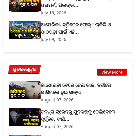
ପରାମର୍ଶ, ପିଲାଙ୍କ...
July 16, 2026
ଆମେରିକା- ବ୍ରିଟେନ ଫେଲ୍ ! ଚାକିରି ଓ
ପାଠପଢ଼ା ପାଇଁ ଏହି...
July 09, 2026
ଭୁବନେଶ୍ୱର
View More
ଗାଧୋଇବା ବେଳେ ହେଲା କାଳ, ନଦୀରେ
ଭାସିଗଲେ ଦୁଇ ସାଙ୍ଗ
August 07, 2026
ଚଳନ୍ତା ଟ୍ରେନରୁ ଯୁବକଙ୍କୁ ଠେଲିଦେଲେ
ଦୁର୍ବୃତ୍ତ, ବର୍ଷା...
August 07, 2026