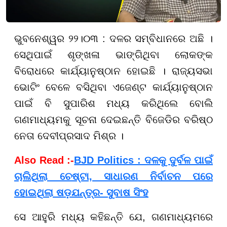
ଭୁବନେଶ୍ୱର ୨୨।୦୩ : ଦଳର ସମ୍ବିଧାନରେ ଅଛି ।
ସେଥିପାଇଁ ଶୃଙ୍ଖଳା ଭାଙ୍ଗିଥିବା ଲୋକଙ୍କ
ବିରୋଧରେ କାର୍ଯ୍ୟାନୁଷ୍ଠାନ ହୋଇଛି । ରାଜ୍ୟସଭା
ଭୋଟିଂ ବେଳେ ବସିଥିବା ଏଜେଣ୍ଟ କାର୍ଯ୍ୟାନୁଷ୍ଠାନ
ପାଇଁ ବି ସୁପାରିଶ ମଧ୍ୟ କରିଥିଲେ ବୋଲି
ଗଣମାଧ୍ୟମକୁ ସୂଚନା ଦେଇଛନ୍ତି ବିଜେଡିର ବରିଷ୍ଠ
ନେତା ଦେବୀପ୍ରସାଦ ମିଶ୍ର ।
Also Read :-
BJD Politics : ଦଳକୁ ଦୁର୍ବଳ ପାଇଁ
ଚାଲିଥିଲା ଚେଷ୍ଟା, ସାଧାରଣ ନିର୍ବାଚନ ପରେ
ହୋଇଥିଲା ଷଡ଼ଯନ୍ତ୍ର- ସୁବାଷ ସିଂହ
ସେ ଆହୁରି ମଧ୍ୟ କହିଛନ୍ତି ଯେ, ଗଣମାଧ୍ୟମରେ