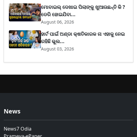
ମୋବାଇଲ୍ ଦେଖାଇ ପିଲାଙ୍କୁ ଖୁଆଉଛନ୍ତି କି ?
ଡେରି ହୋଇଯିବା...
August 06, 2026
ହାର୍ଟ ପାଇଁ ଅଣ୍ଡା କ୍ଷତିକାରକ ନା ଏହାକୁ ନେଇ
ରହିଛି ଭୁଲ...
August 03, 2026
News
News7 Odia
Prameya-ePaper