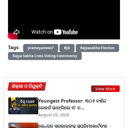
Tags:
prameyanews7
BJD
Rajyasabha Election
Rajya Sabha Cross Voting Controversy
ଶିକ୍ଷା ଓ ନିଯୁକ୍ତି
View More
Youngest Professor: ୩୦୬ ବର୍ଷର
ରେକର୍ଡ ଭାଙ୍ଗିଲେ ୧୮ ବ...
August 03, 2026
କେନ୍ଦ୍ର ସରକାରଙ୍କୁ ସୁପ୍ରିମକୋର୍ଟଙ୍କ