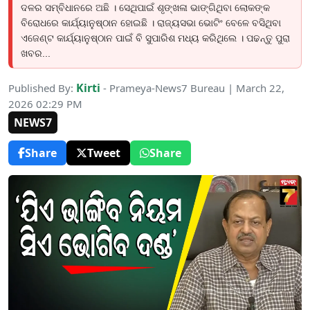
ଦଳର ସମ୍ବିଧାନରେ ଅଛି । ସେଥିପାଇଁ ଶୃଙ୍ଖଳା ଭାଙ୍ଗିଥିବା ଲୋକଙ୍କ
ବିରୋଧରେ କାର୍ଯ୍ୟାନୁଷ୍ଠାନ ହୋଇଛି । ରାଜ୍ୟସଭା ଭୋଟିଂ ବେଳେ ବସିଥିବା
ଏଜେଣ୍ଟ କାର୍ଯ୍ୟାନୁଷ୍ଠାନ ପାଇଁ ବି ସୁପାରିଶ ମଧ୍ୟ କରିଥିଲେ । ପଢନ୍ତୁ ପୁରା
ଖବର...
Kirti
Published By:
- Prameya-News7 Bureau | March 22,
2026 02:29 PM
NEWS7
Share
Tweet
Share