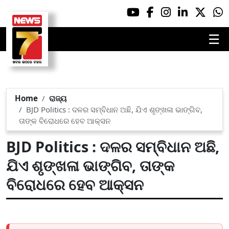
☰
Home
ରାଜ୍ୟ
BJD Politics : ଦଳର ସମ୍ବିଧାନ ଅଛି, ଯିଏ ଶୃଙ୍ଖଳା ଭାଙ୍ଗିବ,
ତାଙ୍କ ବିରୋଧରେ ହେବ ଆକ୍ସନ
BJD Politics : ଦଳର ସମ୍ବିଧାନ ଅଛି,
ଯିଏ ଶୃଙ୍ଖଳା ଭାଙ୍ଗିବ, ତାଙ୍କ
ବିରୋଧରେ ହେବ ଆକ୍ସନ