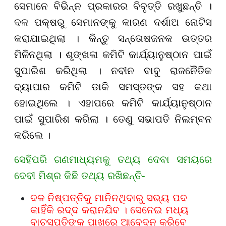
ସେମାନେ ବିଭିନ୍ନ ପ୍ରକାରର ବିବୃତ୍ତି ରଖୁଛନ୍ତି ।
ଦଳ ପକ୍ଷରୁ ସେମାନଙ୍କୁ କାରଣ ଦର୍ଶାଅ ନୋଟିସ
କରାଯାଇଥିଲା । କିନ୍ତୁ ସନ୍ତୋଷଜନକ ଉତ୍ତର
ମିଳିନଥିଲା । ଶୃଙ୍ଖଳା କମିଟି କାର୍ଯ୍ୟାନୁଷ୍ଠାନ ପାଇଁ
ସୁପାରିଶ କରିଥିଲା । ନବୀନ ବାବୁ ରାଜନୈତିକ
ବ୍ୟାପାର କମିଟି ଡାକି ସମସ୍ତଙ୍କ ସହ କଥା
ହୋଇଥିଲେ । ଏହାପରେ କମିଟି କାର୍ଯ୍ୟାନୁଷ୍ଠାନ
ପାଇଁ ସୁପାରିଶ କରିଲା । ତେଣୁ ସଭାପତି ନିଲମ୍ବନ
କରିଲେ ।
ସେହିପରି ଗଣମାଧ୍ୟମକୁ ତଥ୍ୟ ଦେବା ସମୟରେ
ଦେବୀ ମିଶ୍ର କିଛି ତଥ୍ୟ ରଖିଛନ୍ତି-
ଦଳ ନିଷ୍ପତ୍ତିକୁ ମାନିନଥିବାରୁ ସଭ୍ୟ ପଦ
କାହିଁକି ରଦ୍ଦ କରାନଯିବ । ସେନେଇ ମଧ୍ୟ
ବାଚସ୍ପତିଙ୍କ ପାଖରେ ଆବେଦନ କରିବେ