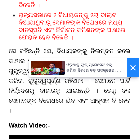
ବିଜେଡି ।
ରାଜ୍ୟସଭାରେ ୨ ବିଧାୟକଙ୍କୁ ୨ୟ ବାଲାଟ
ଦିଆଯାଥିବାରୁ ସେମାନଙ୍କ ବିରୋଧରେ ମଧ୍ୟ
ବାଚସ୍ପତି ଏବଂ ନିର୍ବାଚନ କମିଶନଙ୍କ ପାଖରେ
ଫେରାଦ ହେବ ବିଜେଡି ।
ସେ କହିଛନ୍ତି ଯେ, ବିଧାୟକଙ୍କୁ ନିଲମ୍ବନ କଲେ
କାହାର ଫାଇଦା ହୁଏ ? କାହାର କ୍ଷତି ହୁଏ ? ତାହା
×
ଓଡ଼ିଶାକୁ ଫୁଡ୍ ପ୍ରୋସେସିଂ ହବ୍
ଗୁରୁତ୍ୱପୂର୍ଣ ନୁହେଁ । ବରଂ ଦଳୀୟ ଶୃଙ୍ଖଳା ଭଙ୍ଗ
କରିବା ଦିଗରେ ବଡ଼ ପଦକ୍ଷେପ, ୪୨
ହଜାରରୁ ଅଧିକ ନିଯୁକ୍ତି ସୁଯୋଗ
କରିବା ଗୁରୁତ୍ୱପୂର୍ଣ୍ଣ ରହିଥାଏ । ସେମାନେ ପାର୍ଟି
ନିର୍ଦ୍ଦେଶରୁ ବାହାରକୁ ଯାଇଛନ୍ତି । ତେଣୁ ଦଳ
ସେମାନଙ୍କ ବିରୋଧରେ ଯିବ ଏବଂ ଆକ୍ସନ ବି ନେବ
।
Watch Video:-