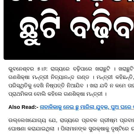
ଭୁବନେଶ୍ବର ୫।୬: ରାଜ୍ୟରେ ବଢ଼ିପାରେ ଖରାଛୁଟି । ଖରାଛୁଟି
ଗଣଶିକ୍ଷା ମନ୍ତ୍ରୀ ନିତ୍ୟାନନ୍ଦ ଗଣ୍ଡ । ମନ୍ତ୍ରୀ କହିଛନ୍ତି
ପରିସ୍ଥିତିକୁ ଦେଖି ନିଷ୍ପତ୍ତି ନିଆଯିବ । ଖରା ଯଦି ନ କମେ ତାହ
ପ୍ରାଥମିକତା ବୋଲି କହିଲେ ଗଣଶିକ୍ଷା ମନ୍ତ୍ରୀ ।
Also Read:-
ନାବାଳିକାକୁ ନେଇ ଛୁ ମାରିଲା ଯୁବକ, ପୁଅ ଘରେ
ଉଲ୍ଲେଖଯୋଗ୍ୟ ଯେ, ରାଜ୍ୟରେ ପ୍ରବଳ ଗ୍ରୀଷ୍ମ ପ୍ରବାହକୁ 
ଘୋଷଣା କରାଯାଇଥିଲା । ପିଲାମାନଙ୍କ ସୁରକ୍ଷାକୁ ଦୃଷ୍ଟିରେ ର