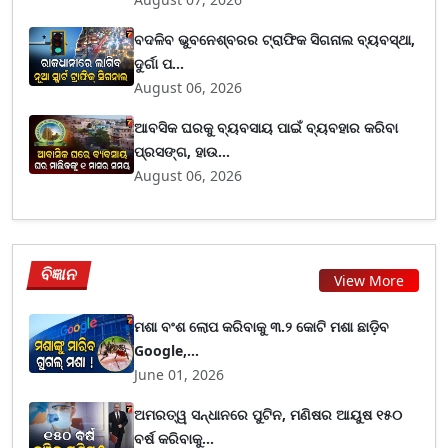
ବଦଳିବ ଭୁବନେଶ୍ବରର ଟ୍ରାଫିକ ସିଗନାଲ ବ୍ୟବସ୍ଥା,
ଦୁର୍ଗା ପ...
August 06, 2026
ଆବସିକ ଘରକୁ ବ୍ୟବସାୟ ପାଇଁ ବ୍ୟବହାର କରିବା
ପ୍ରସଙ୍ଗ, ହାଉ...
August 06, 2026
ବିଜ୍ଞାନ
View More
ମଶା ବଂଶ ଲୋପ କରିବାକୁ ୩.୨ କୋଟି ମଶା ଛାଡ଼ିବ
Google,...
June 01, 2026
ଅମରତ୍ୱ ସନ୍ଧାନରେ ପୁଟିନ, ମଣିଷର ଆୟୁଷ ୧୫୦
ବର୍ଷ କରିବାକୁ...