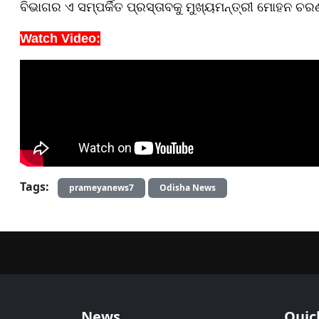
ବିଭାଗର ଏ ସମ୍ପର୍କିତ ପ୍ରସ୍ତାବକୁ ମୁଖ୍ୟମନ୍ତ୍ରୀ ମୋହନ ଚ
Watch Video:
Tags:
prameyanews7
Odisha News
News
Quic