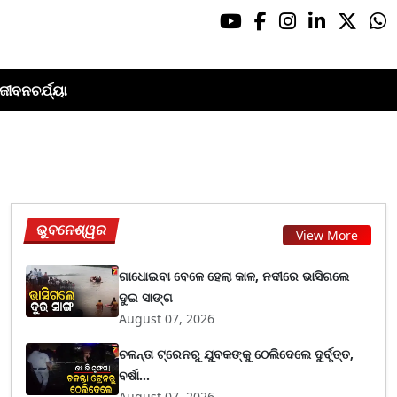
ଜୀବନଚର୍ଯ୍ୟା
ଭୁବନେଶ୍ୱର
View More
ଗାଧୋଇବା ବେଳେ ହେଲା କାଳ, ନଦୀରେ ଭାସିଗଲେ
ଦୁଇ ସାଙ୍ଗ
August 07, 2026
ଚଳନ୍ତା ଟ୍ରେନରୁ ଯୁବକଙ୍କୁ ଠେଲିଦେଲେ ଦୁର୍ବୃତ୍ତ,
ବର୍ଷା...
August 07, 2026