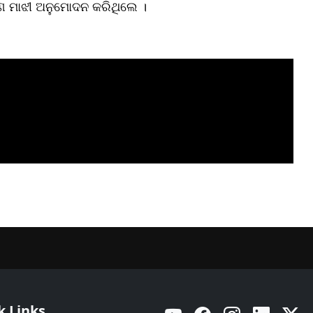
ରଣ ମାଝୀ ଅନୁମୋଦନ କରିଥିଲେ ।
k Links
YouTube
Facebook
Instagram
Linkedin
Twitt