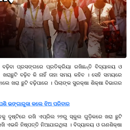
 ବଢ଼ିବା ପ୍ରସଙ୍ଗରେ ପ୍ରତିକ୍ରିୟା ରଖିଛନ୍ତି ବିଦ୍ୟାଳୟ ଓ
, ଖରାଛୁଟି ବଢ଼ିବ କି ନାହିଁ ତାହା ସମୟ କହିବ । ସେହି ସମୟରେ
ାଲେ ଖରା ଛୁଟି ବଢ଼ିପାରେ । ପିଲାଙ୍କ ସୁରକ୍ଷା ଶିକ୍ଷା ବିଭାଗର
 ପଶି ଭଙ୍ଗାରୁଜା କଲେ ଝିଅ ପରିବାର
ଦୃଷ୍ଟିରେ ରଖି ଏପ୍ରିଲ ୨୭ରୁ ସ୍କୁଲ ଗୁଡ଼ିକରେ ଖରା ଛୁଟି
ଖି ଏଭଳି ନିଷ୍ପତ୍ତି ନିଆଯାଇଥିଲା । ବିଦ୍ୟାଳୟ ଓ ଗଣଶିକ୍ଷା