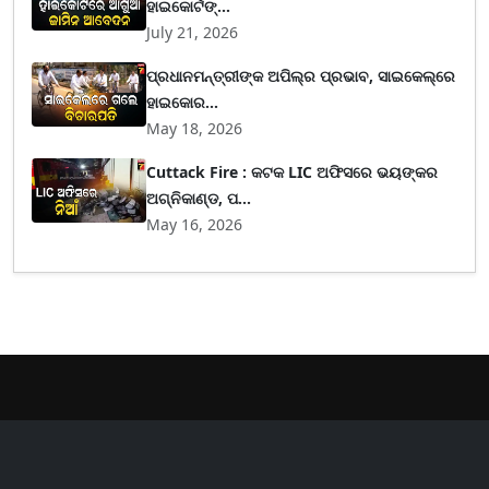
ହାଇକୋର୍ଟଙ୍...
July 21, 2026
ପ୍ରଧାନମନ୍ତ୍ରୀଙ୍କ ଅପିଲ୍‌ର ପ୍ରଭାବ, ସାଇକେଲ୍‌ରେ
ହାଇକୋର...
May 18, 2026
Cuttack Fire : କଟକ LIC ଅଫିସରେ ଭୟଙ୍କର
ଅଗ୍ନିକାଣ୍ଡ, ପ...
May 16, 2026
er