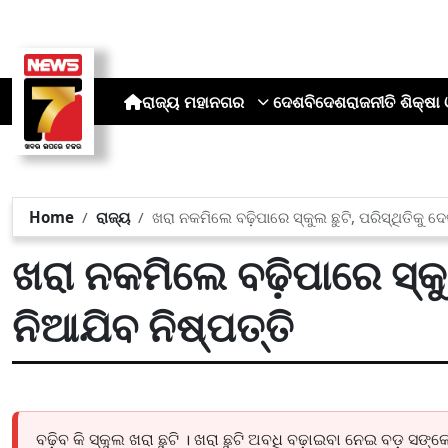
ରାଜ୍ୟ
ମହାନଗର
ଦେଶ
ବିଦେଶ
ରାଜନୀତି
ଶିକ୍ଷା 
Home
ରାଜ୍ୟ
ଖରା ନକମିଲେ ବଢ଼ିପାରେ ସ୍କୁଲ ଛୁଟି, ପରିସ୍ଥିତିକୁ ଦେ
ଖରା ନକମିଲେ ବଢ଼ିପାରେ ସ୍କୁଲ
ନିଆଯିବ ନିଷ୍ପତ୍ତି
ବଢ଼ିବ କି ସ୍କୁଲ ଖରା ଛୁଟି । ଖରା ଛୁଟି ଅବଧି ବଢ଼ାଇବା ନେଇ ବଡ଼ ସଙ୍