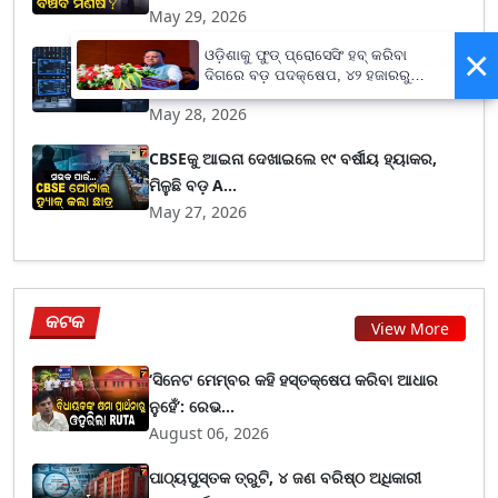
May 29, 2026
×
ଓଡ଼ିଶାକୁ ଫୁଡ୍ ପ୍ରୋସେସିଂ ହବ୍ କରିବା
Government Free Cyber Security Course:
ଦିଗରେ ବଡ଼ ପଦକ୍ଷେପ, ୪୨ ହଜାରରୁ
ସାଇବର ଠକେଇର...
ଅଧିକ ନିଯୁକ୍ତି ସୁଯୋଗ
May 28, 2026
CBSEକୁ ଆଇନା ଦେଖାଇଲେ ୧୯ ବର୍ଷୀୟ ହ୍ୟାକର,
ମିଳୁଛି ବଡ଼ A...
May 27, 2026
କଟକ
View More
‘ସିନେଟ ମେମ୍ବର କହି ହସ୍ତକ୍ଷେପ କରିବା ଆଧାର
ନୁହେଁ’: ରେଭ...
August 06, 2026
ପାଠ୍ୟପୁସ୍ତକ ତ୍ରୁଟି, ୪ ଜଣ ବରିଷ୍ଠ ଅଧିକାରୀ