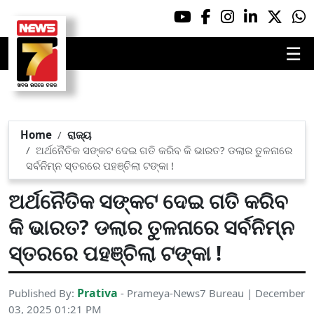
☰
Home
ରାଜ୍ୟ
ଅର୍ଥନୈତିକ ସଙ୍କଟ ଦେଇ ଗତି କରିବ କି ଭାରତ? ଡଲାର ତୁଳନାରେ
ସର୍ବନିମ୍ନ ସ୍ତରରେ ପହଞ୍ଚିଲା ଟଙ୍କା !
ଅର୍ଥନୈତିକ ସଙ୍କଟ ଦେଇ ଗତି କରିବ
କି ଭାରତ? ଡଲାର ତୁଳନାରେ ସର୍ବନିମ୍ନ
ସ୍ତରରେ ପହଞ୍ଚିଲା ଟଙ୍କା !
Prativa
Published By:
- Prameya-News7 Bureau | December
03, 2025 01:21 PM