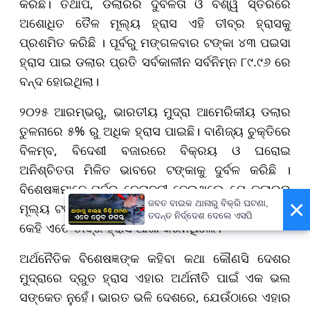
କରିଛି। ତଥାପି, ଡଲାରର ଦୁର୍ବଳତା ଓ ବିଶ୍ୱ ସ୍ତରରେ
ଅଶୋଧିତ ତୈଳ ମୂଲ୍ୟ ହ୍ରାସ ଏହି ତୀବ୍ର ହ୍ରାସକୁ
ପ୍ରଶମିତ କରିଛି । ପୂର୍ବରୁ ମଙ୍ଗଳବାର ଟଙ୍କା ୪୩ ପଇସା
ହ୍ରାସ ପାଇ ଡଲାର ପ୍ରତି ସର୍ବକାଳୀନ ସର୍ବନିମ୍ନ ୮୯.୯୬ ରେ
ବନ୍ଦ ହୋଇଥିଲା।
୨୦୨୫ ଆରମ୍ଭରୁ, ଭାରତୀୟ ମୁଦ୍ରା ଆମେରିକୀୟ ଡଲାର
ତୁଳନାରେ ୫% ରୁ ଅଧିକ ହ୍ରାସ ପାଇଛି। ବାଣିଜ୍ୟ ଚୁକ୍ତିରେ
ବିଳମ୍ବ, ବିଦେଶୀ ବଜାରରେ ବିକ୍ରୟ ଓ ଘରୋଇ
ଅନିଶ୍ଚିତତା ମିଳିତ ଭାବରେ ଟଙ୍କାକୁ ଦୁର୍ବଳ କରିଛି ।
ବିଶେଷଜ୍ଞମାନେ ପୂର୍ବରୁ ଚେତାବନୀ ଦେଇଥିଲେ ଯେ ଡଲାରର
×
ଜବତ ବାଇକ ଥାନାରୁ ବିକ୍ରି ଘଟଣା,
ମୂଲ୍ୟ ଟଙ୍କା ତୁଳନାରେ ୯୦ ଅତିକ୍ରମ କରିପାରେ। କିନ୍ତୁ
ତଦନ୍ତ ନିର୍ଦ୍ଦେଶ ଦେଲେ ଏସପି
କେହି ଏତେ ତୀବ୍ର ହ୍ରାସ ଆଶା କରିନଥିଲେ।
ଅର୍ଥନୈତିକ ବିଶେଷଜ୍ଞଙ୍କ କହିବା କଥା କୌଣସି ଦେଶର
ମୁଦ୍ରାରେ ଦ୍ରୁତ ହ୍ରାସ ଏହାର ଅର୍ଥନୀତି ପାଇଁ ଏକ ଭଲ
ସଙ୍କେତ ନୁହେଁ। ଭାରତ ଭଳି ଦେଶରେ, ଯେଉଁଠାରେ ଏହାର