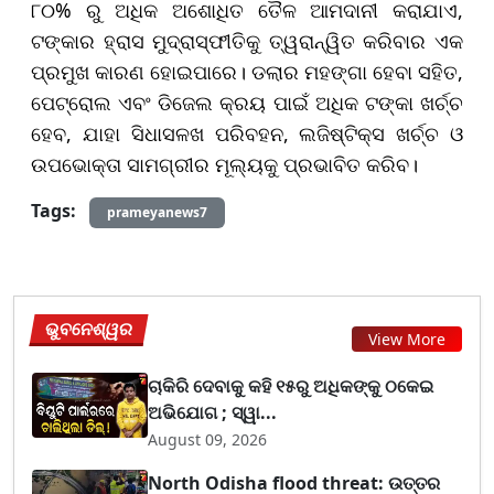
୮୦% ରୁ ଅଧିକ ଅଶୋଧିତ ତୈଳ ଆମଦାନୀ କରାଯାଏ,
ଟଙ୍କାର ହ୍ରାସ ମୁଦ୍ରାସ୍ଫୀତିକୁ ତ୍ୱରାନ୍ୱିତ କରିବାର ଏକ
ପ୍ରମୁଖ କାରଣ ହୋଇପାରେ। ଡଲାର ମହଙ୍ଗା ହେବା ସହିତ,
ପେଟ୍ରୋଲ ଏବଂ ଡିଜେଲ କ୍ରୟ ପାଇଁ ଅଧିକ ଟଙ୍କା ଖର୍ଚ୍ଚ
ହେବ, ଯାହା ସିଧାସଳଖ ପରିବହନ, ଲଜିଷ୍ଟିକ୍ସ ଖର୍ଚ୍ଚ ଓ
ଉପଭୋକ୍ତା ସାମଗ୍ରୀର ମୂଲ୍ୟକୁ ପ୍ରଭାବିତ କରିବ।
Tags:
prameyanews7
ଭୁବନେଶ୍ୱର
View More
ଚାକିରି ଦେବାକୁ କହି ୧୫ରୁ ଅଧିକଙ୍କୁ ଠକେଇ
ଅଭିଯୋଗ ; ସ୍ୱା...
August 09, 2026
North Odisha flood threat: ଉତ୍ତର