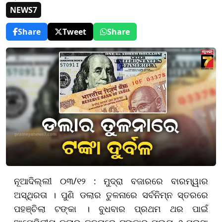
NEWS7
Share
Tweet
Share
ନୂଆଦିଲ୍ଲୀ ୦୩/୧୨ : ମୁଦ୍ରା ବଜାରରେ ବାରମ୍ୱାର
ଅସ୍ଥିରତା । ପୁଣି ଡଲାର ତୁଳନାରେ ସର୍ବନିମ୍ନ ସ୍ତରରେ
ପହଞ୍ଚିଲା ଟଙ୍କା । ବୁଧବାର ପ୍ରଥମ ଥର ପାଇଁ