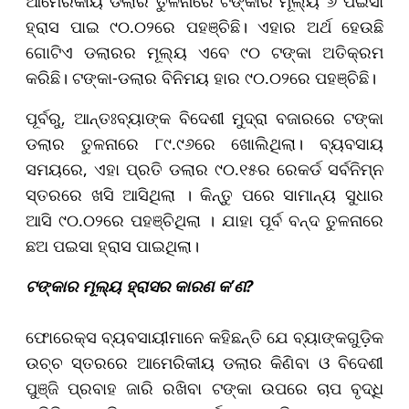
ଆମେରିକୀୟ ଡଲାର ତୁଳନାରେ ଟଙ୍କାର ମୂଲ୍ୟ ୬ ପଇସା
ହ୍ରାସ ପାଇ ୯୦.୦୨ରେ ପହଞ୍ଚିଛି। ଏହାର ଅର୍ଥ ହେଉଛି
ଗୋଟିଏ ଡଲାରର ମୂଲ୍ୟ ଏବେ ୯୦ ଟଙ୍କା ଅତିକ୍ରମ
କରିଛି। ଟଙ୍କା-ଡଲାର ବିନିମୟ ହାର ୯୦.୦୨ରେ ପହଞ୍ଚିଛି।
ପୂର୍ବରୁ, ଆନ୍ତଃବ୍ୟାଙ୍କ ବିଦେଶୀ ମୁଦ୍ରା ବଜାରରେ ଟଙ୍କା
ଡଲାର ତୁଳନାରେ ୮୯.୯୬ରେ ଖୋଲିଥିଲା। ବ୍ୟବସାୟ
ସମୟରେ, ଏହା ପ୍ରତି ଡଲାର ୯୦.୧୫ର ରେକର୍ଡ ସର୍ବନିମ୍ନ
ସ୍ତରରେ ଖସି ଆସିଥିଲା । ​​କିନ୍ତୁ ପରେ ସାମାନ୍ୟ ସୁଧାର
ଆସି ୯୦.୦୨ରେ ପହଞ୍ଚିଥିଲା । ଯାହା ପୂର୍ବ ବନ୍ଦ ତୁଳନାରେ
ଛଅ ପଇସା ହ୍ରାସ ପାଇଥିଲା।
ଟଙ୍କାର ମୂଲ୍ୟ ହ୍ରାସର କାରଣ କ’ଣ?
ଫୋରେକ୍ସ ବ୍ୟବସାୟୀମାନେ କହିଛନ୍ତି ଯେ ବ୍ୟାଙ୍କଗୁଡ଼ିକ
ଉଚ୍ଚ ସ୍ତରରେ ଆମେରିକୀୟ ଡଲାର କିଣିବା ଓ ବିଦେଶୀ
ପୁଞ୍ଜି ପ୍ରବାହ ଜାରି ରଖିବା ଟଙ୍କା ଉପରେ ଚାପ ବୃଦ୍ଧି