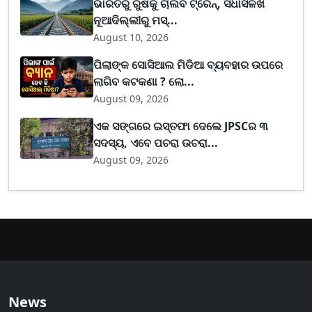
ଭାରତରୁ ରୁଷକୁ ଚାଲିବ ଟ୍ରେନ୍, ସିଧାସଳଖ
ନୂଆଦିଲ୍ଲୀରୁ ମସ୍...
August 10, 2026
ପିଲାଙ୍କ ସୋସିଆଲ ମିଡିଆ ବ୍ୟବହାର ଉପରେ
ଲାଗିବ କଟକଣା ? ଲୋ...
August 09, 2026
ଏକ ସଙ୍ଗରେ ଇସ୍ତଫା ଦେଲେ JPSCର ୩
ସଦସ୍ୟ, ଏବେ ପଚରା ଉଚରା...
August 09, 2026
News