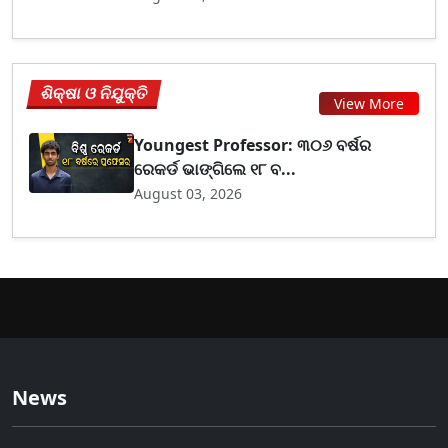
ଶିକ୍ଷା ଓ ନିଯୁକ୍ତି
View More
Youngest Professor: ୩୦୬ ବର୍ଷର
ରେକର୍ଡ ଭାଙ୍ଗିଲେ ୧୮ ବ...
August 03, 2026
News