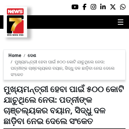
☰
Home
ଦେଶ
ମୁଖ୍ୟମନ୍ତ୍ରୀ ହେବା ପାଇଁ ୫୦୦ କୋଟି ଯାଚୁଥିଲେ ନେତା:
ପତ୍ନୀଙ୍କ ଚାଞ୍ଚଲ୍ୟକର ବୟାନ, ସିଦ୍ଧୁ ଦଳ ଛାଡ଼ିବା ନେଇ ଦେଲେ
ସଂକେତ
ମୁଖ୍ୟମନ୍ତ୍ରୀ ହେବା ପାଇଁ ୫୦୦ କୋଟି
ଯାଚୁଥିଲେ ନେତା: ପତ୍ନୀଙ୍କ
ଚାଞ୍ଚଲ୍ୟକର ବୟାନ, ସିଦ୍ଧୁ ଦଳ
ଛାଡ଼ିବା ନେଇ ଦେଲେ ସଂକେତ