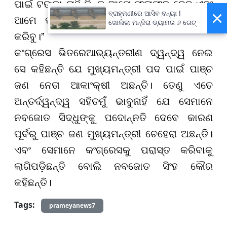
ପାଇଁ ଟଙ୍କା ନାହିଁ କିନ୍ତୁ ଆମେ ଫଳାଫଳ ଦେବୁ ଏବଂ
×
ବ୍ରାହ୍ମଣୀରେ ଆସିବ ବନ୍ୟା !
ଆମେ ପଞ୍ଜାବକୁ ଏକ ସୁନା ରାଜ୍ୟରେ ପରିଣତ
ଖୋଲିଲା ମନ୍ଦିରା ଡ୍ୟାମର ୬ ଗେଟ୍
କରିବୁ।
”
କଂଗ୍ରେସ ଭିତରେ
ଆଭ୍ୟନ୍ତରୀଣ ଦ୍ୱନ୍ଦ୍ୱ ନେଇ
ସେ କହିଛନ୍ତି ଯେ ମୁଖ୍ୟମନ୍ତ୍ରୀ ପଦ ପାଇଁ ପାଞ୍ଚ
ଜଣ ନେତା ଆକାଂକ୍ଷୀ ଅଛନ୍ତି। ତେଣୁ ଏତେ
ଅନ୍ତର୍ଦ୍ୱନ୍ଦ୍ୱ ସହିତ
ମୁଁ ଭାବୁନାହିଁ ଯେ ସେମାନେ
ନବଜୋତ ସିଦ୍ଧୁଙ୍କୁ ପଦୋନ୍ନତି ଦେବେ କାରଣ
ପୂର୍ବରୁ ପାଞ୍ଚ ଜଣ ମୁଖ୍ୟମନ୍ତ୍ରୀ ଚେହେରା ଅଛନ୍ତି।
ଏବଂ ସେମାନେ କଂଗ୍ରେସକୁ ପରାସ୍ତ କରିବାକୁ
ଲାଗିପଡ଼ିଛନ୍ତି ବୋଲି ନବଜୋତ ସିଂହ କୌର
କହିଛନ୍ତି।
Tags:
prameyanews7