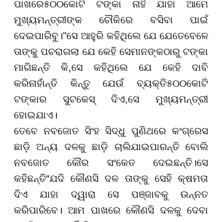
ପାଖରେ
୫୦୦
କୋଟି ଟଙ୍କା ନାହିଁ ଯାହା ଆମେ
ମୁଖ୍ୟମନ୍ତ୍ରୀଙ୍କ ଚୌକିରେ ବସିବା ପାଇଁ
ଦେଇପାରିବୁ
।
"
ସେ ଆହୁରି କହିଥିଲେ ଯେ ଯେତେବେଳେ
ତାଙ୍କୁ ପଚରାଗଲା ଯେ କେହି ସେମାନଙ୍କଠାରୁ ଟଙ୍କା
ମାଗିଛନ୍ତି କି
,
ସେ କହିଥିଲେ ଯେ କେହି ଦାବି
କରିନାହାଁନ୍ତି କିନ୍ତୁ ଯେଉଁ ବ୍ୟକ୍ତି
୫୦୦
କୋଟି
ଟଙ୍କାର ସୁଟକେସ୍ ଦିଏ
,
ସେ ମୁଖ୍ୟମନ୍ତ୍ରୀ
ହୋଇଯାଏ।
ତେବେ ନବଜୋତ ସିଂହ ସିଦ୍ଧୁ ପୁଣିଥରେ କଂଗ୍ରେସ
ଛାଡ଼ି ଅନ୍ୟ ଦଳକୁ ଛାଡ଼ି ଚାଲିଯାଇପାରନ୍ତି ବୋଲି
ନବଜୋତ କୌର ସଂକେତ ଦେଇଛନ୍ତି।
ସେ
କହିଛନ୍ତି
“
ଯଦି କୌଣସି ଦଳ ତାଙ୍କୁ ସେହି କ୍ଷମତା
ଦିଏ ଯାହା ଦ୍ୱାରା ସେ ପଞ୍ଜାବକୁ ଉନ୍ନତ
କରିପାରିବେ। ଆମ ପାଖରେ କୌଣସି ଦଳକୁ ଦେବା