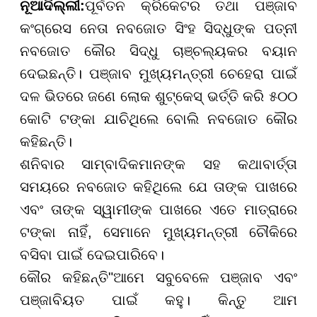
ନୂଆଦିଲ୍ଲୀ
:
ପୂର୍ବତନ କ୍ରିକେଟର ତଥା ପଞ୍ଜାବ
କଂଗ୍ରେସ ନେତା ନବଜୋତ ସିଂହ ସିଦ୍ଧୁଙ୍କ ପତ୍ନୀ
ନବଜୋତ କୌର ସିଦ୍ଧୁ ଚାଞ୍ଚଲ୍ୟକର ବୟାନ
ଦେଇଛନ୍ତି। ପଞ୍ଜାବ ମୁଖ୍ୟମନ୍ତ୍ରୀ ଚେହେରା ପାଇଁ
ଦଳ ଭିତରେ ଜଣେ ଲୋକ ଶୁଟ୍କେସ୍ ଭର୍ତ୍ତି କରି ୫୦୦
କୋଟି ଟଙ୍କା ଯାଚିଥିଲେ ବୋଲି ନବଜୋତ କୌର
କହିଛନ୍ତି।
ଶନିବାର ସାମ୍ବାଦିକମାନଙ୍କ ସହ କଥାବାର୍ତ୍ତା
ସମୟରେ ନବଜୋତ କହିଥିଲେ ଯେ ତାଙ୍କ ପାଖରେ
ଏବଂ ତାଙ୍କ ସ୍ୱାମୀଙ୍କ ପାଖରେ ଏତେ ମାତ୍ରାରେ
ଟଙ୍କା ନାହିଁ, ସେମାନେ ମୁଖ୍ୟମନ୍ତ୍ରୀ ଚୌକିରେ
ବସିବା ପାଇଁ ଦେଇପାରିବେ।
କୌର କହିଛନ୍ତି
"
ଆମେ ସବୁବେଳେ ପଞ୍ଜାବ ଏବଂ
ପଞ୍ଜାବିୟତ ପାଇଁ କହୁ। କିନ୍ତୁ ଆମ