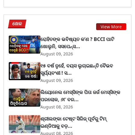
ଖେଳ
View More
ରୋହିତଙ୍କ ଭବିଷ୍ୟତ କ’ଣ ? BCCI ପାଟି
ଖୋଲୁନି, ସସପେନ୍ସ...
August 09, 2026
୧୫ ବର୍ଷ ନୁହେଁ, ବୟସ ଲୁଚାଇଛନ୍ତି ବୈଭବ
ସୂର୍ଯ୍ୟବଂଶୀ ! ସ...
August 09, 2026
ଲିୟୋନେଲ ମେସ୍ସିଙ୍କ ପିତା ଜର୍ଜ ମେସ୍ସିଙ୍କ
ପରଲୋକ, ୬୮ ବର...
August 08, 2026
ଶ୍ରୀଲଙ୍କା ଟେଷ୍ଟ ସିରିଜ୍‌ ପୂର୍ବରୁ ଟିମ୍‌
ଇଣ୍ଡିଆକୁ ବଡ଼...
August 08, 2026