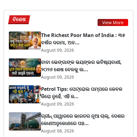
ବିଶେଷ
View More
The Richest Poor Man of India : ୩୫
ବର୍ଷର ଦରମା, ଅବ...
August 09, 2026
ବାବା ଭେଙ୍ଗାଙ୍କ ଭୟଙ୍କର ଭବିଷ୍ୟବାଣୀ,
୨୦୨୬ ଶେଷ ବେଳକୁ ଲ...
August 09, 2026
Petrol Tips: ପେଟ୍ରୋଲ ପମ୍ପରେ କେବଳ
ଜିରୋ ନୁହେଁ, ଏହି ଜ...
August 09, 2026
ଗ୍ରୀନ୍ ପାୱାରରେ ଭାରତର ନୂଆ ଚାଲ୍, ଦେଶର
କୋଣଅନୁକୋଣରେ ପହ...
August 08, 2026