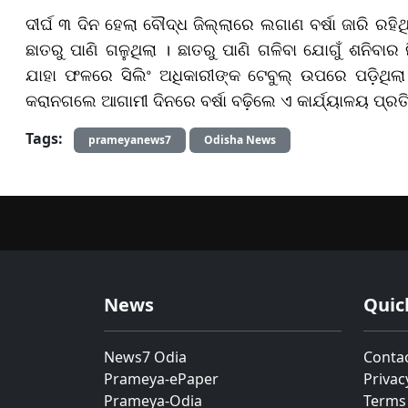
ଦୀର୍ଘ ୩ ଦିନ ହେଲା ବୌଦ୍ଧ ଜିଲ୍ଲାରେ ଲଗାଣ ବର୍ଷା ଜାରି ରହି
ଛାତରୁ ପାଣି ଗଳୁଥିଲା । ଛାତରୁ ପାଣି ଗଳିବା ଯୋଗୁଁ ଶନିବାର 
ଯାହା ଫଳରେ ସିଲିଂ ଅଧିକାରୀଙ୍କ ଟେବୁଲ୍ ଉପରେ ପଡ଼ିଥିଲା ।
କରାନଗଲେ ଆଗାମୀ ଦିନରେ ବର୍ଷା ବଢ଼ିଲେ ଏ କାର୍ଯ୍ୟାଳୟ ପ୍ରତି
Tags:
prameyanews7
Odisha News
News
Quic
News7 Odia
Conta
Prameya-ePaper
Privac
Prameya-Odia
Terms