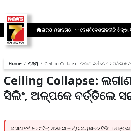
ରାଜ୍ୟ
ମହାନଗର
ଦେଶ
ବିଦେଶ
ରାଜନୀତି
ଶିକ୍ଷା 
Home
ରାଜ୍ୟ
Ceiling Collapse: ଲଗାଣ ବର୍ଷାରେ ଖସିପଡିଲା ଛାତ
Ceiling Collapse: ଲଗାଣ 
ସିଲିଂ, ଅଳ୍ପକେ ବର୍ତ୍ତିଲେ 
ଲଗାଣ ବର୍ଷାରେ ଖସିଲା ସରକାରୀ କାର୍ଯ୍ୟାଳୟ ଛାତର ସିଲିଂ । ଅଳ୍ପକେ 