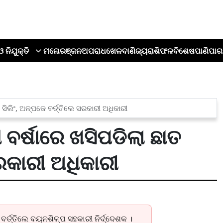
ଓ ନିଯୁକ୍ତି
ମନୋରଞ୍ଜନ
ଅପରାଧ
ଖେଳ
ବାଣିଜ୍ୟ
ରାଶିଫଳ
ବିଶେଷ
ପାଣିପାଗ
 ସିଲିଂ, ଅଳ୍ପକେ ବର୍ତ୍ତିଲେ ସରକାରୀ ଅଧିକାରୀ
ବର୍ଷାରେ ଖସିପଡିଲା ଛାତ
ସରକାରୀ ଅଧିକାରୀ
ବର୍ତ୍ତିଲେ ବୟନଶିଳ୍ପ ସହକାରୀ ନିର୍ଦ୍ଦେଶକ ।