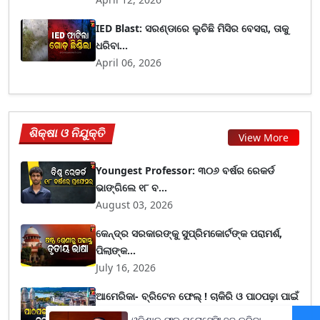
IED Blast: ସରଣ୍ଡାରେ ଲୁଚିଛି ମିସିର ବେସରା, ତାକୁ
ଧରିବା...
April 06, 2026
ଶିକ୍ଷା ଓ ନିଯୁକ୍ତି
View More
Youngest Professor: ୩୦୬ ବର୍ଷର ରେକର୍ଡ
ଭାଙ୍ଗିଲେ ୧୮ ବ...
August 03, 2026
କେନ୍ଦ୍ର ସରକାରଙ୍କୁ ସୁପ୍ରିମକୋର୍ଟଙ୍କ ପରାମର୍ଶ,
ପିଲାଙ୍କ...
July 16, 2026
ଆମେରିକା- ବ୍ରିଟେନ ଫେଲ୍ ! ଚାକିରି ଓ ପାଠପଢ଼ା ପାଇଁ
ଏହି...