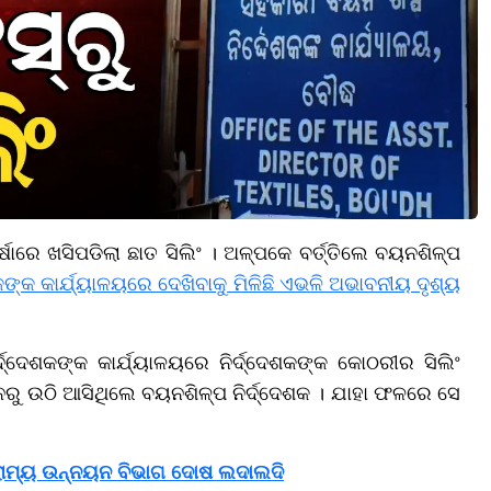
ଷାରେ ଖସିପଡିଲା ଛାତ ସିଲିଂ । ଅଳ୍ପକେ ବର୍ତ୍ତିଲେ ବୟନଶିଳ୍ପ
କଙ୍କ କାର୍ଯ୍ୟାଳୟରେ ଦେଖିବାକୁ ମିଳିଛି ଏଭଳି ଅଭାବନୀୟ ଦୃଶ୍ୟ
ଦ୍ଦେଶକଙ୍କ କାର୍ଯ୍ୟାଳୟରେ ନିର୍ଦ୍ଦେଶକଙ୍କ କୋଠରୀର ସିଲିଂ
ନରୁ ଉଠି ଆସିଥିଲେ ବୟନଶିଳ୍ପ ନିର୍ଦ୍ଦେଶକ । ଯାହା ଫଳରେ ସେ
ଗ୍ରାମ୍ୟ ଉନ୍ନୟନ ବିଭାଗ ଦୋଷ ଲଦାଲଦି