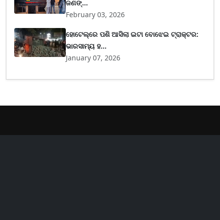
ଜଣଙ୍...
February 03, 2026
ହୋଟେଲ୍‌ରେ ପଶି ଆସିଲା ଇଟା ବୋଝେଇ ଟ୍ରାକ୍ଟର:
ଭାରସାମ୍ୟ ହ...
January 07, 2026
er