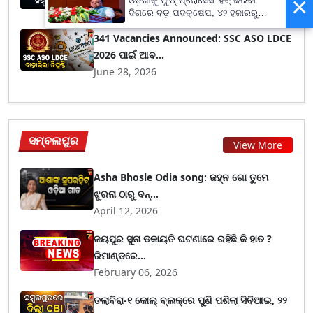
×
ଓଡ଼ିଶାକୁ ଫୁଡ୍ ପ୍ରୋସେସିଂ ହବ୍ କରିବା
July 09, 2026
ଦିଗରେ ବଡ଼ ପଦକ୍ଷେପ, ୪୨ ହଜାରରୁ
ଅଧିକ ନିଯୁକ୍ତି ସୁଯୋଗ
341 Vacancies Announced: SSC ASO LDCE
2026 ପାଇଁ ଆବ...
June 28, 2026
ସମ୍ବଲପୁର
View More
Asha Bhosle Odia song: ଜହ୍ନ ଗୋ ତୁମେ
ଝୁରନା ଠାରୁ ବନ୍...
April 12, 2026
ଜୟପୁର ସୁନା ଡକାୟତି ଘଟଣାରେ ରହିଛି କି ହାତ ?
ରିମାଣ୍ଡରେ...
February 06, 2026
ତଲାବିରା-୧ କୋଲ୍ ବ୍ଲକ୍‌ରେ ପୁଣି ପଶିଲା ସିବିଆଇ, ୨୨