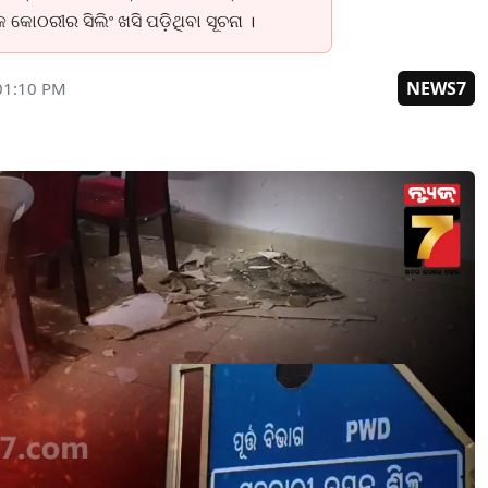
କ କୋଠରୀର ସିଲିଂ ଖସି ପଡ଼ିଥିବା ସୂଚନା ।
NEWS7
 01:10 PM