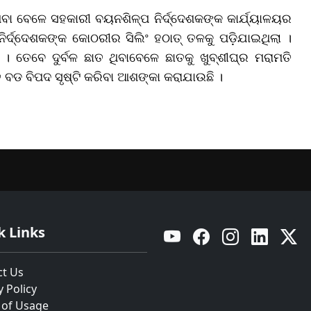
ଥିବା ବେଳେ ସହକାରୀ ବୟନଶିଳ୍ପ ନିର୍ଦ୍ଦେଶକଙ୍କ କାର୍ଯ୍ୟାଳୟର
ନିର୍ଦ୍ଦେଶକଙ୍କ କୋଠରୀର ସିଲିଂ ହଠାତ୍ ତଳକୁ ପଡ଼ିଯାଇଥିଲା ।
 ତେବେ ଦୁର୍ବଳ ଛାତ ଥିବାବେଳେ ଛାତକୁ ଖୁବ୍‌ଶୀଘ୍ର ମରାମତି
 ବଡ ବିପଦ ସୃଷ୍ଟି କରିବା ଆଶଙ୍କା କରାଯାଉଛି ।
k Links
YouTube
Facebook
Instagram
Linkedin
Twitt
ct Us
y Policy
 of Usage