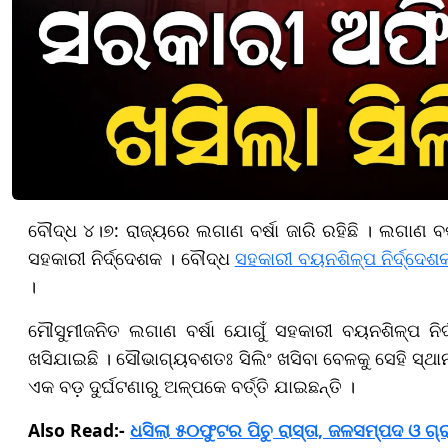
ବୌଦ୍ଧ ୪।୭: ରାଜ୍ୟରେ ଲଗାଣ ବର୍ଷା ଜାରି ରହିଛି । ଲଗାଣ ବର୍
ସହକାରୀ ନିର୍ଦ୍ଦେଶକ । ବୌଦ୍ଧ
ସହକାରୀ ବୟନଶିଳ୍ପ ନିର୍ଦ୍ଦେଶ
।
ମୌସୁମୀଜନିତ ଲଗାଣ ବର୍ଷା ଯୋଗୁଁ ସହକାରୀ ବୟନଶିଳ୍ପ ନିର୍
ଖସିଯାଇଛି । ସୌଭାଗ୍ୟବଶତଃ ସିଲିଂ ଖସିବା ବେଳକୁ ସେହି ସ୍ଥା
ଏକ ବଡ଼ ଦୁର୍ଘଟଣାରୁ ଅଳ୍ପକେ ବର୍ତ୍ତି ଯାଇଛନ୍ତି ।
Also Read:-
ଧସିଲା ୫୦ଫୁଟର ପିଚୁ ରାସ୍ତା, ଜଳସମ୍ପଦ ଓ 