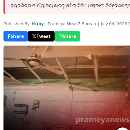
ବୟନଶିଳ୍ପ କାର୍ଯ୍ୟାଳୟ ଛାତରୁ ଖସିଲା ସିଲିଂ । ସହକାରୀ ନିର୍ଦ୍ଦେଶକଙ୍
Ruby
Published By:
- Prameya-News7 Bureau | July 04, 2026
Share
Tweet
Share