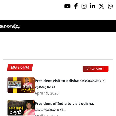
ଜୀବନଚର୍ଯ୍ୟା
ରାଉରକେଲା
View More
President visit to odisha: ରାଉରକେଲାରେ ୪
ପ୍ରକଳ୍ପର ଲ...
April 19, 2026
President of India to visit odisha:
ରାଉରକେଲାରେ ୪ ପ...
April 12, 2026