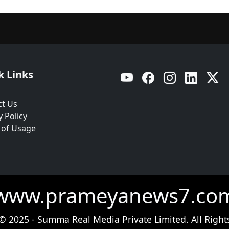
k Links
YouTube
Facebook
Instagram
Linkedin
Twitt
ct Us
y Policy
 of Usage
www.prameyanews7.co
© 2025 - Summa Real Media Private Limited. All Right