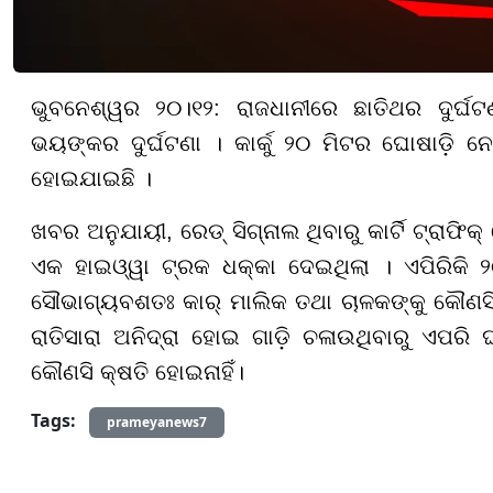
ଭୁବନେଶ୍ୱର ୨୦।୧୨: ରାଜଧାନୀରେ ଛାତିଥର ଦୁର୍ଘ
ଭୟଙ୍କର ଦୁର୍ଘଟଣା । କାର୍କୁ ୨୦ ମିଟର ଘୋଷାଡ଼ି ନେଲା
ହୋଇଯାଇଛି ।
ଖବର ଅନୁଯାୟୀ, ରେଡ୍ ସିଗ୍ନାଲ ଥିବାରୁ କାର୍ଟି ଟ୍ରାଫି
ଏକ ହାଇଓ୍ୱା ଟ୍ରକ ଧକ୍କା ଦେଇଥିଲା । ଏପିରିକି ୨୦ 
ସୌଭାଗ୍ୟବଶତଃ କାର୍ ମାଲିକ ତଥା ଚାଳକଙ୍କୁ କୌଣସି କ୍ଷ
ରାତିସାରା ଅନିଦ୍ରା ହୋଇ ଗାଡ଼ି ଚଳାଉଥିବାରୁ ଏପରି 
କୌଣସି କ୍ଷତି ହୋଇନାହିଁ।
Tags:
prameyanews7