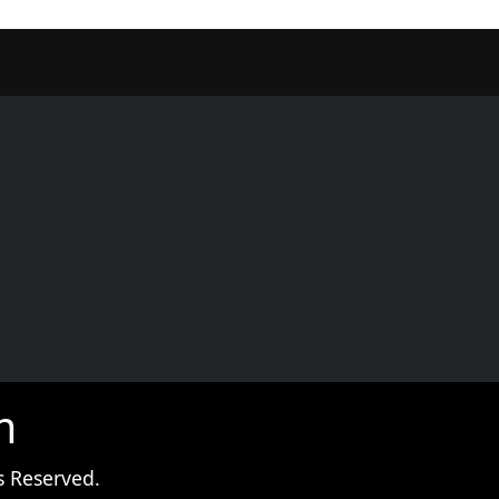
er
m
s Reserved.