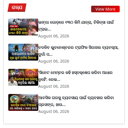
ରାଜ୍ୟ
View More
ଭଙ୍ଗା ଗୋଡ଼ରେ ୧୩୦ କିମି ଯାତ୍ରା, ଚିକିତ୍ସା ପାଇଁ
ଟ୍ରାଇ...
August 06, 2026
ବଦଳିବ ଭୁବନେଶ୍ବରର ଟ୍ରାଫିକ ସିଗନାଲ ବ୍ୟବସ୍ଥା,
ଦୁର୍ଗା ପ...
August 06, 2026
‘ସିନେଟ ମେମ୍ବର କହି ହସ୍ତକ୍ଷେପ କରିବା ଆଧାର
ନୁହେଁ’: ରେଭ...
August 06, 2026
ଆବସିକ ଘରକୁ ବ୍ୟବସାୟ ପାଇଁ ବ୍ୟବହାର କରିବା
ପ୍ରସଙ୍ଗ, ହାଉ...
August 06, 2026