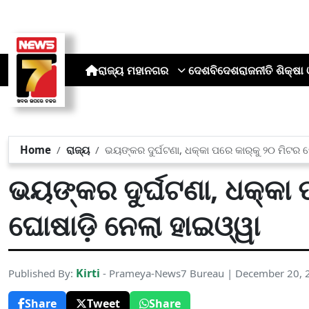
ରାଜ୍ୟ
ମହାନଗର
ଦେଶ
ବିଦେଶ
ରାଜନୀତି
ଶିକ୍ଷା 
Home
ରାଜ୍ୟ
ଭୟଙ୍କର ଦୁର୍ଘଟଣା, ଧକ୍କା ପରେ କାର୍‌କୁ ୨୦ ମିଟର ଘ
ଭୟଙ୍କର ଦୁର୍ଘଟଣା, ଧକ୍କା 
ଘୋଷାଡ଼ି ନେଲା ହାଇଓ୍ୱା
Kirti
Published By:
- Prameya-News7 Bureau | December 20, 
Share
Tweet
Share