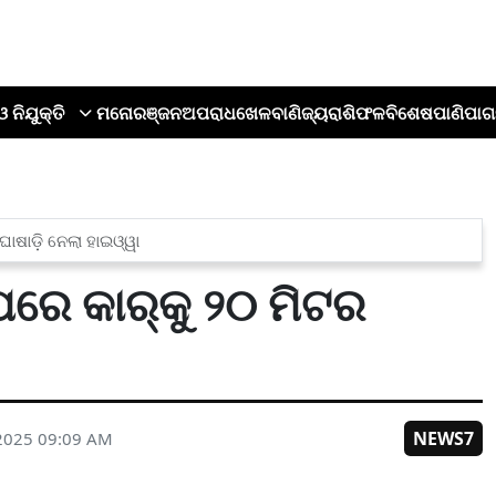
ଓ ନିଯୁକ୍ତି
ମନୋରଞ୍ଜନ
ଅପରାଧ
ଖେଳ
ବାଣିଜ୍ୟ
ରାଶିଫଳ
ବିଶେଷ
ପାଣିପାଗ
ୋଷାଡ଼ି ନେଲା ହାଇଓ୍ୱା
ପରେ କାର୍‌କୁ ୨୦ ମିଟର
NEWS7
2025 09:09 AM