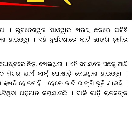
ଟଣା । ଭୁବନେଶ୍ୱର ପାଓ୍ୱାର ହାଉସ୍ ଛକରେ ଘଟିଛି
 ହାଇଓ୍ୱା । ଏହି ଦୁର୍ଘଟଣାରେ କାର୍ଟି ଭାଙ୍ଗି ଚୁର୍ମାର
କ୍ ପୋଷ୍ଟରେ ଛିଡ଼ା ହୋଇଥିଲା । ଏହି ସମୟରେ ପଛରୁ ଆସି
ମିଟର ଯାଏଁ କାର୍କୁ ଘୋଷାଡ଼ି ନେଇଥିଲା ହାଇଓ୍ୱା ।
ତି ହୋଇନାହିଁ । ହେଲେ କାର୍ଟି ଭାଙ୍ଗି ରୁଜି ଯାଇଛି ।
ଘଟିଥିବା ଅନୁମାନ କରାଯାଉଛି । ବାକି ଗାଡ଼ି ଚାଳକଙ୍କ