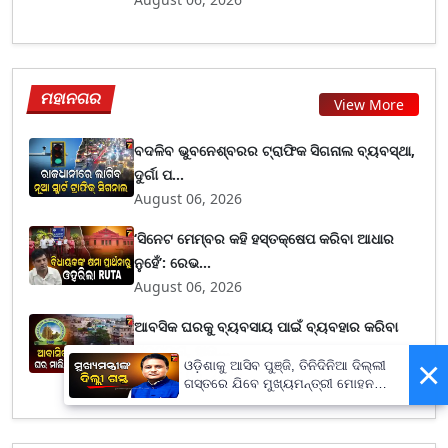
ମହାନଗର
View More
ବଦଳିବ ଭୁବନେଶ୍ବରର ଟ୍ରାଫିକ ସିଗନାଲ ବ୍ୟବସ୍ଥା,
ଦୁର୍ଗା ପ...
August 06, 2026
‘ସିନେଟ ମେମ୍ବର କହି ହସ୍ତକ୍ଷେପ କରିବା ଆଧାର
ନୁହେଁ’: ରେଭ...
August 06, 2026
ଆବସିକ ଘରକୁ ବ୍ୟବସାୟ ପାଇଁ ବ୍ୟବହାର କରିବା
ପ୍ରସଙ୍ଗ, ହାଉ...
×
ଓଡ଼ିଶାକୁ ଆସିବ ପୁଞ୍ଜି, ତିନିଦିନିଆ ଦିଲ୍ଲୀ
August 06, 2026
ଗସ୍ତରେ ଯିବେ ମୁଖ୍ୟମନ୍ତ୍ରୀ ମୋହନ
ମାଝୀ