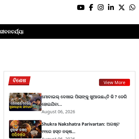
ଜୀବନଚର୍ଯ୍ୟା
ବିଶେଷ
View More
ମୋବାଇଲ୍ ଦେଖାଇ ପିଲାଙ୍କୁ ଖୁଆଉଛନ୍ତି କି ? ଡେରି
ହୋଇଯିବା...
August 06, 2026
Shukra Nakshatra Parivartan: ଅଗଷ୍ଟ
୧୧ରେ ହସ୍ତ ନକ୍ଷ...
August 06, 2026