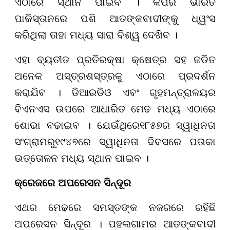
ଏଠାରେ ସ୍ଥାନ ପାଇବ । କିପରି ଭାରତ
ପାକିସ୍ତାନରେ ପଶି ଆତଙ୍କବାଦୀଙ୍କୁ ଧ୍ୱଂସ
କରିଥିଲା ତାହା ମଧ୍ୟ ସାରା ବିଶ୍ୱ ଦେଖିବ ।
ଏହା ବ୍ୟତୀତ ପ୍ରତିରକ୍ଷା କ୍ଷେତ୍ର ସହ ଜଡିତ
ଅନେକ ଅସ୍ତ୍ରଶସ୍ତ୍ରକୁ ଏଠାରେ ପ୍ରଦର୍ଶନ
କରାଯିବ । ଡିଆରଡିଓ ଏବଂ ଗୃହମନ୍ତ୍ରାଳୟର
ବିଏନଏସ ଉପରେ ଆଧାରିତ ମେଢ ମଧ୍ୟ ଏଠାରେ
ଶୋଭା ବଢାଇବ । ଯେଉଁଥିରେ
୧୮୫୭
ର ସ୍ୱାଧିନତା
ସଂଗ୍ରାମରୁ
୧୯୪୭
ରେ ସ୍ୱାଧିନତା ଦିବସରେ ପତାକା
ଉତ୍ତୋଳନ ମଧ୍ୟ ସ୍ଥାନ ପାଇବ ।
କ୍ରେଜରେ ଅପରେସନ ସିନ୍ଦୂର
ଏଥର ମେଢରେ ସମସ୍ତଙ୍କ ନଜରରେ ରହିଛି
ଅପରେସନ ସିନ୍ଦୂର । ପହଲଗାମର ଆତଙ୍କବାଦୀ