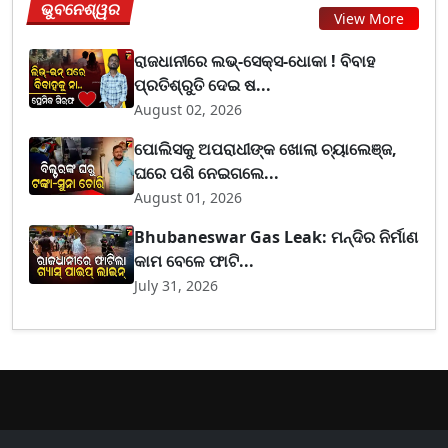
ଭୁବନେଶ୍ୱର
View More
ରାଜଧାନୀରେ ଲଭ୍-ସେକ୍ସ-ଧୋକା ! ବିବାହ
ପ୍ରତିଶ୍ରୁତି ଦେଇ ଷ...
August 02, 2026
ପୋଲିସକୁ ଅପରାଧୀଙ୍କ ଖୋଲା ଚ୍ୟାଲେଞ୍ଜ,
ଘରେ ପଶି ନେଇଗଲେ...
August 01, 2026
Bhubaneswar Gas Leak: ମନ୍ଦିର ନିର୍ମାଣ
କାମ ବେଳେ ଫାଟି...
July 31, 2026