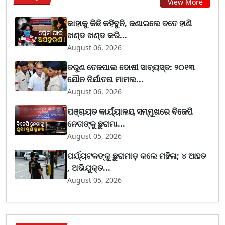
View More
କାହାକୁ କିଛି କହିବୁନି, ଜଣାଇଲେ ତତେ ହାଣି
ଖଣ୍ଡ ଖଣ୍ଡ କରି...
August 06, 2026
ତରୁଣ ତେଜପାଲ ଦୋଷୀ ସାବ୍ୟସ୍ତ: ୨୦୧୩
ଯୌନ ନିର୍ଯାତନା ମାମଲ...
August 06, 2026
ପଞ୍ଚାୟତ କାର୍ଯ୍ୟାଳୟ ସମ୍ମୁଖରେ ବିଜେପି
ନେତାଙ୍କୁ ଛୁରାମା...
August 05, 2026
ପର୍ଯ୍ୟଟକଙ୍କୁ ଛୁରାମାଡ଼ କଲେ ମହିଳା; ୪ ଆହତ
, ଅଭିଯୁକ୍ତ...
August 05, 2026