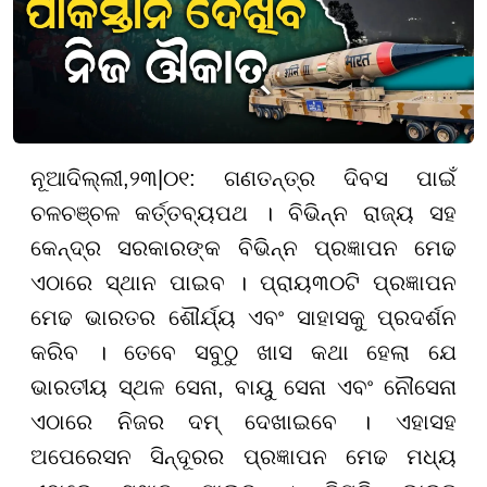
ନୂଆଦିଲ୍ଲୀ
,
୨
୩
|
୦
୧:
ଗଣତନ୍ତ୍ର ଦିବସ ପାଇଁ
ଚଳଚଞ୍ଚଳ କର୍ତ୍ତବ୍ୟପଥ । ବିଭିନ୍ନ ରାଜ୍ୟ ସହ
କେନ୍ଦ୍ର ସରକାରଙ୍କ ବିଭିନ୍ନ ପ୍ରଜ୍ଞାପନ ମେଢ
ଏଠାରେ ସ୍ଥାନ ପାଇବ । ପ୍ରାୟ
୩୦
ଟି ପ୍ରଜ୍ଞାପନ
ମେଢ ଭାରତର ଶୌର୍ଯ୍ୟ ଏବଂ ସାହାସକୁ ପ୍ରଦର୍ଶନ
କରିବ । ତେବେ ସବୁଠୁ ଖାସ କଥା ହେଲା ଯେ
ଭାରତୀୟ ସ୍ଥଳ ସେନା, ବାୟୁ ସେନା ଏବଂ ନୌସେନା
ଏଠାରେ ନିଜର ଦମ୍ ଦେଖାଇବେ । ଏହାସହ
ଅପେରେସନ ସିନ୍ଦୂରର ପ୍ରଜ୍ଞାପନ ମେଢ ମଧ୍ୟ