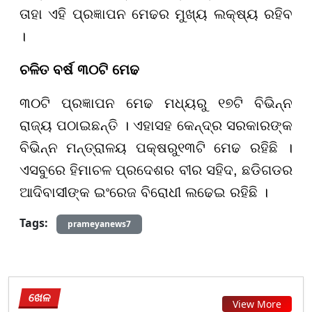
ତାହା ଏହି ପ୍ରଜ୍ଞାପନ ମେଢର ମୁଖ୍ୟ ଲକ୍ଷ୍ୟ ରହିବ
।
ଚଳିତ ବର୍ଷ
୩୦
ଟି ମେଢ
୩୦
ଟି ପ୍ରଜ୍ଞାପନ ମେଢ ମଧ୍ୟରୁ
୧୭
ଟି ବିଭିନ୍ନ
ରାଜ୍ୟ ପଠାଇଛନ୍ତି । ଏହାସହ କେନ୍ଦ୍ର ସରକାରଙ୍କ
ବିଭିନ୍ନ ମନ୍ତ୍ରାଳୟ ପକ୍ଷରୁ
୧୩
ଟି ମେଢ ରହିଛି ।
ଏସବୁରେ ହିମାଚଳ ପ୍ରଦେଶର ବୀର ସହିଦ, ଛଡିଗଡର
ଆଦିବାସୀଙ୍କ ଇଂରେଜ ବିରୋଧୀ ଲଢେଇ ରହିଛି ।
Tags:
prameyanews7
ଖେଳ
View More