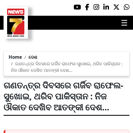
☰
Home
ଦେଶ
ଗଣତନ୍ତ୍ର ଦିବସରେ ଗର୍ଜିବ ରାଫେଲ-ସୁଖୋଇ, ଥରିବ ପାକିସ୍ତାନ :
ନିଜ ଔକାତ ଦେଖିବ ଆତଙ୍କୀ ଦେଶ...
ଗଣତନ୍ତ୍ର ଦିବସରେ ଗର୍ଜିବ ରାଫେଲ-
ସୁଖୋଇ, ଥରିବ ପାକିସ୍ତାନ : ନିଜ
ଔକାତ ଦେଖିବ ଆତଙ୍କୀ ଦେଶ...