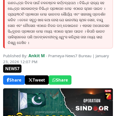
ଗଣତନ୍ତ୍ର ଦିବସ ପାଇଁ ଚଳଚଞ୍ଚଳ କର୍ତ୍ତବ୍ୟପଥ । ବିଭିନ୍ନ ରାଜ୍ୟ ସହ
କେନ୍ଦ୍ର ସରକାରଙ୍କ ବିଭିନ୍ନ ପ୍ରଜ୍ଞାପନ ମେଢ ଏଠାରେ ସ୍ଥାନ ପାଇବ ।
ପ୍ରାୟ୩୦ଟି ପ୍ରଜ୍ଞାପନ ମେଢ ଭାରତର ଶୌର୍ଯ୍ୟ ଏବଂ ସାହାସକୁ ପ୍ରଦର୍ଶନ
କରିବ । ତେବେ ସବୁଠୁ ଖାସ କଥା ହେଲା ଯେ ଭାରତୀୟ ସ୍ଥଳ ସେନା, ବାୟୁ
ସେନା ଏବଂ ନୌସେନା ଏଠାରେ ନିଜର ଦମ୍ ଦେଖାଇବେ । ଏହାସହ ଅପେରେସନ
ସିନ୍ଦୂରର ପ୍ରଜ୍ଞାପନ ମେଢ ମଧ୍ୟ ଏଠାରେ ସ୍ଥାନ ପାଇବ । କିପରି ଭାରତ
ପାକିସ୍ତାନରେ ପଶି ଆତଙ୍କବାଦୀଙ୍କୁ ଧ୍ୱଂସ କରିଥିଲା ତାହା ମଧ୍ୟ ସାରା
ବିଶ୍ୱ ଦେଖିବ ।
Ankit M
Published By:
- Prameya-News7 Bureau | January
23, 2026 12:07 PM
NEWS7
Share
Tweet
Share