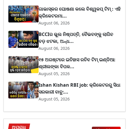
ଗାଭାସ୍କର ଘୋଷଣା କଲେ ବିଶ୍ୱକପ୍ ଟିମ୍ : ଏହି
କ୍ରିକେଟରମା...
August 06, 2026
BCCIର ଭୁଲ ନିଷ୍ପତ୍ତି, ବୈଭବଙ୍କୁ ଲାଗିବ
ବଡ଼ ଝଟକା, ଅନ୍ଧ...
August 06, 2026
୧୫ ଅଗଷ୍ଟରେ ଇତିହାସ ରଚିବ ଟିମ୍ ଇଣ୍ଡିଆ:
ଶ୍ରୀଲଙ୍କା ବିପକ...
August 05, 2026
Ishan Kishan RBI job: କ୍ରିକେଟରରୁ ସିଧା
ସରକାରୀ ବାବୁ:...
August 05, 2026
ଅପରାଧ