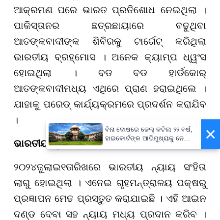
ଆକ୍ରମଣ ପରେ ଭାରତ ପ୍ରତିଶୋଧ ନେଇଥିଲା ।
ପାକିସ୍ତାନର ଛତ୍ରଛାୟାରେ ବଢୁଥିବା
ଆତଙ୍କବାଦୀଙ୍କ ଶିବିରକୁ ଟାର୍ଗେଟ୍ କରିଥିଲା
ଭାରତୀୟ ବ୍ରହ୍ମୋସ । ଅନେକ କ୍ୟାମ୍ପ ଧ୍ୱଂସ
ହୋଇଥିଲା । ବଡ ବଡ ହାର୍ଡକୋର୍
ଆତଙ୍କବାଦୀମଧ୍ୟ ଏଥିରେ ପ୍ରାଣ ହରାଇଥିଲେ ।
ଯାହାକୁ ପରେଡ୍ କାର୍ଯ୍ୟକ୍ରମରେ ପ୍ରଦର୍ଶନ କରାଯିବ
।
×
ବିନା ଦୋଷରେ ଜେଲ୍ କଟିଲା ୨୨ ବର୍ଷ,
ହାଇକୋର୍ଟଙ୍କ ଆଭିମୁଖ୍ୟକୁ ନେଇ
ଭାରତୀୟ ନ୍ୟାୟ ସଂହିତା
ସୁପ୍ରିମକୋର୍ଟଙ୍କ ଅସନ୍ତୋଷ
୨୦୨୪
ଜୁଲାଇ
୧
ତାରିଖରେ ଭାରତୀୟ ନ୍ୟାୟ ସଂହିତା
ଲାଗୁ ହୋଇଥିଲା । ଏନେଇ ଗୃହମନ୍ତ୍ରାଳୟ ପକ୍ଷରୁ
ପ୍ରଜ୍ଞାପନ ମେଢ ପ୍ରସ୍ତୁତ କରାଯାଇଛି । ଏହି ଆଇନ
ଦଣ୍ଡ ଦେବା ସହ ନ୍ୟାୟ ମଧ୍ୟ ପ୍ରଦାନ କରିବ ।