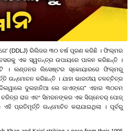
େ' (DDLJ) ରିଲିଜର ୩୦ ବର୍ଷ ପୂରଣ କରିଛି । ଫିଲ୍ମର
ବସରକୁ ଏକ ସ୍ୱତନ୍ତ୍ର ଉପାୟରେ ପାଳନ କରିଛନ୍ତି ।
ରିଟି । ଲଣ୍ଡନର ଲିସେଷ୍ଟର ସ୍କୋୟାରରେ ଫିଲ୍ମରୁ
ତି ଉନ୍ମୋଚନ କରିଛନ୍ତି । ଯାହା ଭାରତୀୟ ଚଳଚ୍ଚିତ୍ର
ଦିଲୱାଲେ ଦୁଲହାନିଆ ଲେ ଜାଏଙ୍ଗେ" ଏହାର ୩୦ତମ
ୟ ଚରିତ୍ର ରାଜ ଏବଂ ସିମରନଙ୍କର ଏକ ସିଗ୍ନେଚର୍ ପୋଜ୍
ି ପ୍ରତିମୂର୍ତ୍ତି ଉନ୍ମୋଚିତ କରାଯାଇଥିଲା । ପୂର୍ବରୁ
h Khan and Kajol striking a pose from their 1995