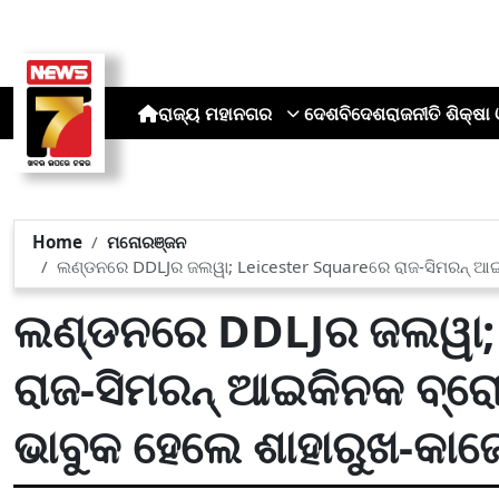
ରାଜ୍ୟ
ମହାନଗର
ଦେଶ
ବିଦେଶ
ରାଜନୀତି
ଶିକ୍ଷା 
Home
ମନୋରଞ୍ଜନ
ଲଣ୍ଡନରେ DDLJର ଜଲୱା; Leicester Squareରେ ରାଜ-ସିମରନ୍‌ ଆଇକି
ଲଣ୍ଡନରେ DDLJର ଜଲୱା; 
ରାଜ-ସିମରନ୍‌ ଆଇକିନକ ବ୍ରୋଞ୍
ଭାବୁକ ହେଲେ ଶାହାରୁଖ-କା