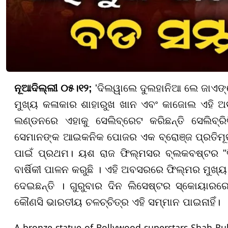
ନୂଆଦିଲ୍ଲୀ ୦୫।୧୨;
'ଦିଲୱାଲେ ଦୁଲହାନିଆ ଲେ ଜାଏଙ୍ଗ
ମୁଖ୍ୟ କଳାକାର ଶାହାରୁଖ ଖାନ ଏବଂ କାଜୋଲ ଏହି ଅ
ଲଣ୍ଡନରେ ଏହାକୁ ସେଲିବ୍ରେଟ କରିଛନ୍ତି ସେଲିବ୍
ସେମାନଙ୍କ ଆଇକନିକ ପୋଜର ଏକ ବ୍ରୋଞ୍ଜ ପ୍ରତିମୂର୍ତ୍
ପାଇଁ ପ୍ରଥମ। ୟଶ ରାଜ ଫିଲ୍ମସର ବ୍ଲକବଷ୍ଟର "
ବାର୍ଷିକୀ ପାଳନ କରୁଛି । ଏହି ଅବସରରେ ଫିଲ୍ମର ମୁଖ୍
ଦେଇଛନ୍ତି । ଗୁରୁବାର ଦିନ ଲିସେଷ୍ଟର ସ୍କୋୟାରରେ ଏହ
କୌଣସି ଭାରତୀୟ ଚଳଚ୍ଚିତ୍ର ଏହି ସମ୍ମାନ ପାଇନାହିଁ।
A bronze statue of Bollywood superstars Shah Ruk