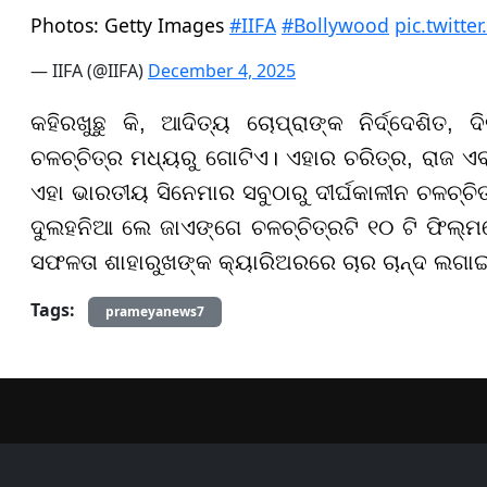
Photos: Getty Images
#IIFA
#Bollywood
pic.twitt
— IIFA (@IIFA)
December 4, 2025
କହିରଖୁଛୁ କି, ଆଦିତ୍ୟ ଚୋପ୍ରାଙ୍କ ନିର୍ଦ୍ଦେଶିତ
ଚଳଚ୍ଚିତ୍ର ମଧ୍ୟରୁ ଗୋଟିଏ। ଏହାର ଚରିତ୍ର, ରାଜ ଏବଂ
ଏହା ଭାରତୀୟ ସିନେମାର ସବୁଠାରୁ ଦୀର୍ଘକାଳୀନ ଚଳଚ୍ଚ
ଦୁଲହନିଆ ଲେ ଜାଏଙ୍ଗେ ଚଳଚ୍ଚିତ୍ରଟି ୧୦ ଟି ଫିଲ୍ମ
ସଫଳତା ଶାହାରୁଖଙ୍କ କ୍ୟାରିଅରରେ ଚାର ଚାନ୍ଦ ଲଗା
Tags:
prameyanews7