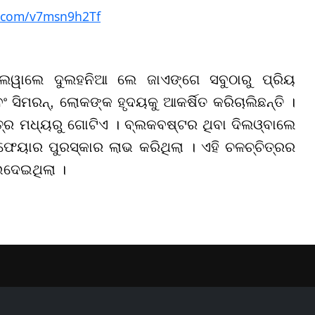
er.com/v7msn9h2Tf
, ଦିଲୱାଲେ ଦୁଲହନିଆ ଲେ ଜାଏଙ୍ଗେ ସବୁଠାରୁ ପ୍ରିୟ
 ସିମରନ୍, ଲୋକଙ୍କ ହୃଦୟକୁ ଆକର୍ଷିତ କରିଚାଲିଛନ୍ତି ।
ିତ୍ର ମଧ୍ୟରୁ ଗୋଟିଏ । ବ୍ଲକବଷ୍ଟର ଥିବା ଦିଲଓ୍ବାଲେ
ଫେୟାର ପୁରସ୍କାର ଲାଭ କରିଥିଲା । ଏହି ଚଳଚ୍ଚିତ୍ରର
ଇଦେଇଥିଲା ।