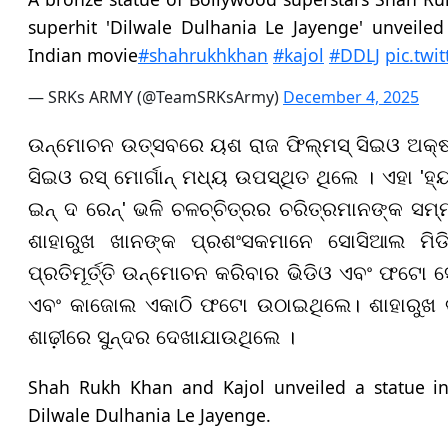
superhit 'Dilwale Dulhania Le Jayenge' unveiled 
Indian movie
#shahrukhkhan
#kajol
#DDLJ
pic.twi
— SRKs ARMY (@TeamSRKsArmy)
December 4, 2025
ଉନ୍ମୋଚନ ଉତ୍ସବରେ ୟଶ ରାଜ ଫିଲ୍ମସ୍ ସିଇଓ ଅକ୍ଷୟ 
ସିଇଓ ରସ୍ ମୋର୍ଗାନ୍ ମଧ୍ୟ ଉପସ୍ଥିତ ଥିଲେ । ଏହା 'ହ୍ୟାରି
ଇନ୍ ଦ ରେନ୍' ଭଳି ଚଳଚ୍ଚିତ୍ରର ଚରିତ୍ରମାନଙ୍କ ସମ୍ମାନ
ଶାହାରୁଖ ଖାନଙ୍କ ପ୍ରଶଂସକମାନେ ସୋସିଆଲ ମିଡ
ପ୍ରତିମୂର୍ତ୍ତି ଉନ୍ମୋଚନ କରିବାର ଭିଡିଓ ଏବଂ ଫଟୋ
ଏବଂ କାଜୋଲ ଏକାଠି ଫଟୋ ଉଠାଇଥିଲେ। ଶାହାରୁଖ ବ
ଶାଢ଼ୀରେ ସୁନ୍ଦର ଦେଖାଯାଉଥିଲେ ।
Shah Rukh Khan and Kajol unveiled a statue in
Dilwale Dulhania Le Jayenge.