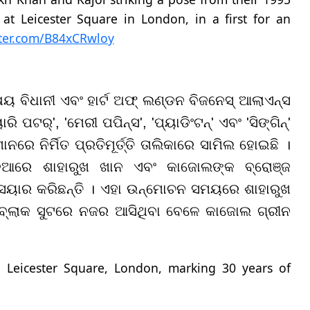
at Leicester Square in London, in a first for an
tter.com/B84xCRwloy
ବିଧାନୀ ଏବଂ ହାର୍ଟ ଅଫ୍ ଲଣ୍ଡନ ବିଜନେସ୍ ଆଲାଏନ୍ସ
 ପଟର୍', 'ମେରୀ ପପିନ୍ସ', 'ପ୍ୟାଡିଂଟନ୍' ଏବଂ 'ସିଙ୍ଗିନ୍'
ରେ ନିର୍ମିତ ପ୍ରତିମୂର୍ତ୍ତି ତାଲିକାରେ ସାମିଲ ହୋଇଛି ।
ିଆରେ ଶାହାରୁଖ ଖାନ ଏବଂ କାଜୋଲଙ୍କ ବ୍ରୋଞ୍ଜ
 ସେୟାର କରିଛନ୍ତି । ଏହା ଉନ୍ମୋଚନ ସମୟରେ ଶାହାରୁଖ
୍ଲାକ ସୁଟରେ ନଜର ଆସିଥିବା ବେଳେ କାଜୋଲ ଗ୍ରୀନ
 Leicester Square, London, marking 30 years of