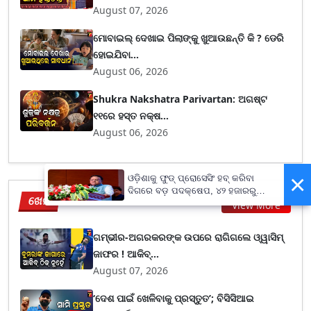
August 07, 2026
ମୋବାଇଲ୍ ଦେଖାଇ ପିଲାଙ୍କୁ ଖୁଆଉଛନ୍ତି କି ? ଡେରି
ହୋଇଯିବା...
August 06, 2026
Shukra Nakshatra Parivartan: ଅଗଷ୍ଟ
୧୧ରେ ହସ୍ତ ନକ୍ଷ...
August 06, 2026
×
ଓଡ଼ିଶାକୁ ଫୁଡ୍ ପ୍ରୋସେସିଂ ହବ୍ କରିବା
ଦିଗରେ ବଡ଼ ପଦକ୍ଷେପ, ୪୨ ହଜାରରୁ
ଖେଳ
ଅଧିକ ନିଯୁକ୍ତି ସୁଯୋଗ
View More
ଗମ୍ଭୀର-ଅଗରକରଙ୍କ ଉପରେ ରାଗିଗଲେ ଓ୍ୱାସିମ୍
ଜାଫର ! ଆକିବ୍...
August 07, 2026
‘ଦେଶ ପାଇଁ ଖେଳିବାକୁ ପ୍ରସ୍ତୁତ’; ବିସିସିଆଇ