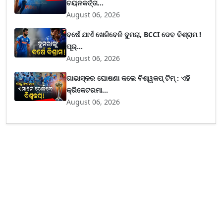
ଚୟନକର୍ତ୍ତା...
August 06, 2026
ବର୍ଷେ ଯାଏଁ ଖେଳିବେନି ବୁମରା, BCCI ଦେବ ବିଶ୍ରାମ !
ପୂର୍...
August 06, 2026
ଗାଭାସ୍କର ଘୋଷଣା କଲେ ବିଶ୍ୱକପ୍ ଟିମ୍ : ଏହି
କ୍ରିକେଟରମା...
August 06, 2026