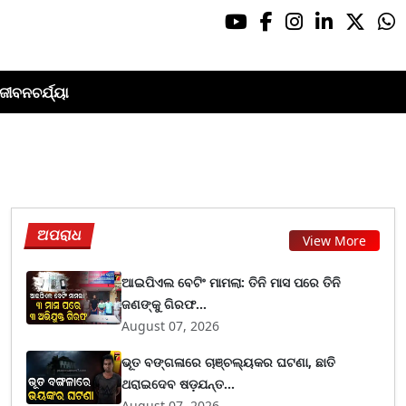
ଜୀବନଚର୍ଯ୍ୟା
ଅପରାଧ
View More
ଆଇପିଏଲ ବେଟିଂ ମାମଲା: ତିନି ମାସ ପରେ ତିନି
ଜଣଙ୍କୁ ଗିରଫ...
August 07, 2026
ଭୂତ ବଙ୍ଗଳାରେ ଚାଞ୍ଚଲ୍ୟକର ଘଟଣା, ଛାତି
ଥରାଇଦେବ ଷଡ଼ଯନ୍ତ...
August 07, 2026