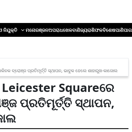
ଓ ନିଯୁକ୍ତି
ମନୋରଞ୍ଜନ
ଅପରାଧ
ଖେଳ
ବାଣିଜ୍ୟ
ରାଶିଫଳ
ବିଶେଷ
ପାଣିପାଗ
ନକ ବ୍ରୋଞ୍ଜ ପ୍ରତିମୂର୍ତ୍ତି ସ୍ଥାପନ, ଭାବୁକ ହେଲେ ଶାହାରୁଖ-କାଜୋଲ
Leicester Squareରେ
ଜ ପ୍ରତିମୂର୍ତ୍ତି ସ୍ଥାପନ,
ଜୋଲ