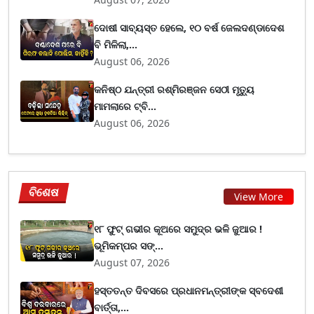
ଦୋଷୀ ସାବ୍ୟସ୍ତ ହେଲେ, ୧୦ ବର୍ଷ ଜେଲଦଣ୍ଡାଦେଶ
ବି ମିଳିଲା,...
August 06, 2026
କନିଷ୍ଠ ଯନ୍ତ୍ରୀ ରଶ୍ମିରଞ୍ଜନ ସେଠୀ ମୃତ୍ୟୁ
ମାମଲାରେ ଟ୍ବି...
August 06, 2026
ବିଶେଷ
View More
୧୮ ଫୁଟ୍ ଗଭୀର କୂଅରେ ସମୁଦ୍ର ଭଳି ଜୁଆର !
ଭୂମିକମ୍ପର ସଙ୍...
August 07, 2026
ହସ୍ତତନ୍ତ ଦିବସରେ ପ୍ରଧାନମନ୍ତ୍ରୀଙ୍କ ସ୍ବଦେଶୀ
ବାର୍ତ୍ତା,...