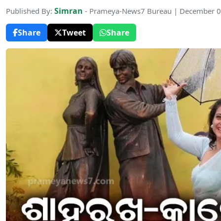
Simran
Published By:
- Prameya-News7 Bureau | December 0
Share
Tweet
Share