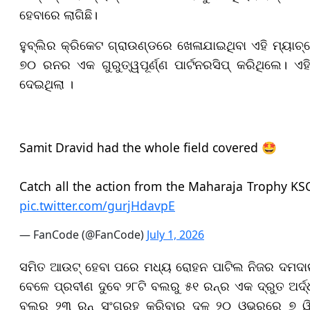
ହେବାରେ ଲାଗିଛି।
ହୁବ୍‌ଲିର କ୍ରିକେଟ ଗ୍ରାଉଣ୍ଡରେ ଖେଳାଯାଇଥିବା ଏହି ମ୍ୟାଚ୍‌
୭୦ ରନର ଏକ ଗୁରୁତ୍ୱପୂର୍ଣ୍ଣ ପାର୍ଟନରସିପ୍ କରିଥିଲେ। ଏହ
ଦେଇଥିଲା ।
Samit Dravid had the whole field covered 🤩
Catch all the action from the Maharaja Trophy K
pic.twitter.com/gurjHdavpE
— FanCode (@FanCode)
July 1, 2026
ସମିତ ଆଉଟ୍ ହେବା ପରେ ମଧ୍ୟ ରୋହନ ପାଟିଲ ନିଜର ଦମଦାର ବ୍
ବେଳେ ପ୍ରବୀଣ ଦୁବେ ୨୮ଟି ବଲରୁ ୫୧ ରନ୍‌ର ଏକ ଦ୍ରୁତ ଅର୍ଦ
ବଲ୍‌ରୁ ୨୩ ରନ୍ ସଂଗ୍ରହ କରିବାରୁ ଦଳ ୨୦ ଓଭରରେ ୭ ୱ