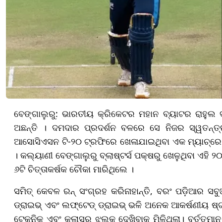
ବେଙ୍ଗାଲୁରୁ: ଭାରତୀୟ କ୍ରିକେଟର ମହାନ ବ୍ୟାଟର ରାହୁଲ ଦ୍ରାବ
ଅଛନ୍ତି । ଦମଦାର ପ୍ରଦର୍ଶନ ବଳରେ ସେ ନିଜର ସ୍ୱତନ୍ତ୍ର ପ
ଆସୋସିଏସନ ଟି-୨୦ ଟ୍ରଫିରେ ଖେଳାଯାଇଥିବା ଏକ ମ୍ୟାଚ୍‌ରେ ସ
। କଲ୍ୟାଣୀ ବେଙ୍ଗାଲୁରୁ ବ୍ଲାଷ୍ଟର୍ସ ପକ୍ଷରୁ ଖେଳୁଥିବା ଏହି ୨
୬ଟି ଚିତ୍ତାକର୍ଷକ ଚୌକା ମାରିଥିଲେ ।
ସମିତ୍ କେବଳ ରନ୍ ସଂଗ୍ରହ କରିନାହାନ୍ତି, ବରଂ ପଡ଼ିଆର ସବୁ
ଡ୍ରାଇଭ୍ ଏବଂ ଲଫ୍ଟେଡ୍ ଡ୍ରାଇଭ୍ ଭଳି ଅନେକ ଆକର୍ଷଣୀୟ ଷ୍ଟ୍ର
ଟେକ୍ନିକ୍ ଏବଂ କ୍ଲାସ୍‌ର ଝଲକ ଦେଖିବାକୁ ମିଳିଥିଲା। ବର୍ତ୍ତ