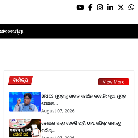
ଜୀବନଚର୍ଯ୍ୟା
ବାଣିଜ୍ୟ
View More
BRICS ମୁଦ୍ରାକୁ ଭାରତ ସମର୍ଥନ କରେନି: ନୂଆ ମୁଦ୍ରା
ଯୋଜନା...
August 07, 2026
ଦେଶରେ ବନ୍ଦ ହେବକି ଫ୍ରି UPI ସର୍ଭିସ୍? ଜାଣନ୍ତୁ
ମର୍ଚାଣ୍...
August 07, 2026