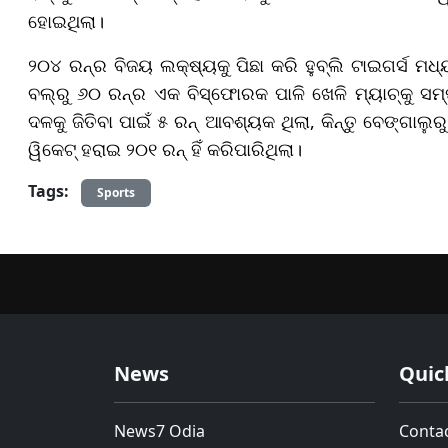
ହୋଇଥିଲା।
୨୦୪ ରନ୍‌ର ବିଜୟ ଲକ୍ଷ୍ୟକୁ ପିଛା କରି ହୁବ୍‌ଲି ଟାଇଗର୍ସ ମଧ
ବଲ୍‌ରୁ ୬୦ ରନ୍‌ର ଏକ ବିସ୍ଫୋରକ ପାଳି ଖେଳି ମ୍ୟାଚ୍‌କୁ ସମ
ଦଳକୁ ଜିତିବା ପାଇଁ ୫ ରନ୍ ଆବଶ୍ୟକ ଥିଲା, କିନ୍ତୁ ବେଙ୍ଗାଲୁରୁ 
ୱିକେଟ୍ ହରାଇ ୨୦୧ ରନ୍ ହିଁ କରିପାରିଥିଲା।
Tags:
Sports
News
Quic
News7 Odia
Conta