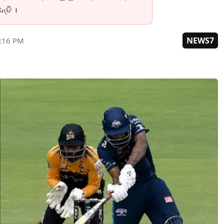
୍ତି ।
NEWS7
6:16 PM