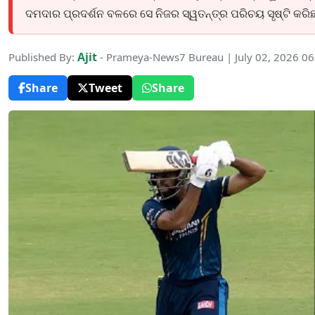
ଦମଦାର ପ୍ରଦର୍ଶନ ବଳରେ ସେ ନିଜର ସ୍ୱତନ୍ତ୍ର ପରିଚୟ ସୃଷ୍ଟି କରିଛନ
Ajit
Published By:
- Prameya-News7 Bureau | July 02, 2026 0
Share
Tweet
Share