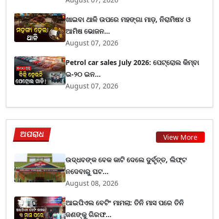
ଖାଇବା ଥାଳି ଉପରେ ମହଙ୍ଗା ମାଡ଼, ନିରାମିଷ୪ ଓ
ଆମିଷ ଭୋଜନ...
August 07, 2026
Petrol car sales July 2026: ପେଟ୍ରୋଲ କିମ୍ବା
ଇ-୨୦ ଇନ...
August 07, 2026
ଅପରାଧ
View More
ଉଦ୍ଧବଙ୍କ ବେକ କାଟି ଦେଲେ ଦୁର୍ବୃତ୍ତ, ଲିଫ୍ଟ
ନଦେବାରୁ ଘଟ...
August 08, 2026
ଆଇପିଏଲ ବେଟିଂ ମାମଲା: ତିନି ମାସ ପରେ ତିନି
ଜଣଙ୍କୁ ଗିରଫ...