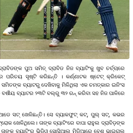
ିଡଙ୍କ ପୁଅ ସମିତ୍ ଦ୍ରାବିଡ ନିଜ ବ୍ୟାଟିଂକୁ ଖୁବ ଚର୍ଚ୍ଚାରେ
ରିଚୟ ସୃଷ୍ଟି କରିଛନ୍ତି । କର୍ଣ୍ଣାଟକ ଷ୍ଟେଟ୍ କ୍ରିକେଟ୍
ମିତଙ୍କ ବ୍ୟାଟରୁ ଦେଖିବାକୁ ମିଳିଥିଲା ଏକ ଚମତ୍କାର ଇନିଂସ
୦ ବର୍ଷୀୟ ବ୍ୟାଟର ୨୩ଟି ବଲ୍‌ରୁ ୩୨ ରନ୍ କରିବା ସହ ନିଜ ପାଳିରେ
ଆଡେ ସଟ୍ ଖେଳିଛନ୍ତି। ସେ ବ୍ୟାକଫୁଟ୍ କଟ୍, ପୁଲ୍ ସଟ୍, କଭର
ୋକ ଖେଳିଥିଲେ। ତାଙ୍କ ବ୍ୟାଟିଂରେ ବାପା ରାହୁଲ ଦ୍ରାବିଡ଼ଙ୍କ
ମାନ ତାଙ୍କ ବ୍ୟାଟିଂର ଭିଡିଓ ସୋସିଆଲ ମିଡିଆରେ ବେଶ୍ ଭାଇରାଲ