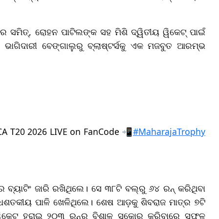
ରେ ସମିତ୍, ରୋହନ ପାଟିଲଙ୍କ ସହ ମିଶି ଦ୍ୱିତୀୟ ୱିକେଟ୍ ପାଇଁ
ି ଭାଗିଦାରୀ ବେଙ୍ଗାଲୁରୁ ବ୍ଲାଷ୍ଟର୍ସକୁ ଏକ ମଜବୁତ ଆରମ୍ଭ
SCA T20 2026 LIVE on FanCode 📲
#MaharajaTrophy
ୟାଟିଂ ଜାରି ରଖିଥିଲେ। ସେ ୩୮ଟି ବଲ୍‌ରୁ ୬୪ ରନ୍ କରିଥିବା
୍ଧଶତକୀୟ ପାଳି ଖେଳିଥିଲେ। ଶେଷ ଆଡ଼କୁ ଶିବରାଜ ମାତ୍ର ୭ଟି
ିକେଟ୍ ହରାଇ ୨୦୩ ରନ୍‌ର ବିଶାଳ ସ୍କୋର କରିବାରେ ସଫଳ