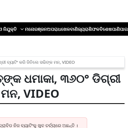
ଓ ନିଯୁକ୍ତି
ମନୋରଞ୍ଜନ
ଅପରାଧ
ଖେଳ
ବାଣିଜ୍ୟ
ରାଶିଫଳ
ବିଶେଷ
ପାଣିପାଗ
ଗ୍ରୀ ବ୍ୟାଟିଂ କରି ଜିତିଲେ ସଭିଙ୍କ ମନ, VIDEO
ତ୍‌ଙ୍କ ଧମାକା, ୩୬୦° ଡିଗ୍ରୀ
୍କ ମନ, VIDEO
ବିଡ ନିଜ ବ୍ୟାଟିଂକୁ ଖୁବ ଚର୍ଚ୍ଚାରେ ଅଛନ୍ତି ।