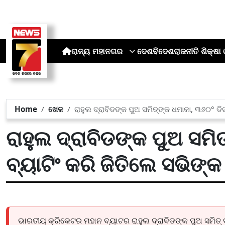
ରାଜ୍ୟ
ମହାନଗର
ଦେଶ
ବିଦେଶ
ରାଜନୀତି
ଶିକ୍ଷା 
Home
ଖେଳ
ରାହୁଲ ଦ୍ରାବିଡଙ୍କ ପୁଅ ସମିତ୍‌ଙ୍କ ଧମାକା, ୩୬୦° ଡି
ରାହୁଲ ଦ୍ରାବିଡଙ୍କ ପୁଅ ସମି
ବ୍ୟାଟିଂ କରି ଜିତିଲେ ସଭିଙ
ଭାରତୀୟ କ୍ରିକେଟର ମହାନ ବ୍ୟାଟର ରାହୁଲ ଦ୍ରାବିଡଙ୍କ ପୁଅ ସମିତ୍ ଦ୍ରା