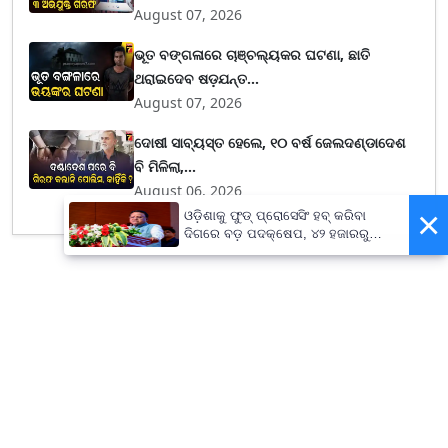
August 07, 2026
ଭୂତ ବଙ୍ଗଳାରେ ଚାଞ୍ଚଲ୍ୟକର ଘଟଣା, ଛାତି
ଥରାଇଦେବ ଷଡ଼ଯନ୍ତ...
August 07, 2026
ଦୋଷୀ ସାବ୍ୟସ୍ତ ହେଲେ, ୧୦ ବର୍ଷ ଜେଲଦଣ୍ଡାଦେଶ
ବି ମିଳିଲା,...
August 06, 2026
×
ଓଡ଼ିଶାକୁ ଫୁଡ୍ ପ୍ରୋସେସିଂ ହବ୍ କରିବା
ଦିଗରେ ବଡ଼ ପଦକ୍ଷେପ, ୪୨ ହଜାରରୁ
ଅଧିକ ନିଯୁକ୍ତି ସୁଯୋଗ