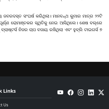
୍ୟ ଜବରଦସ୍ତ ସଂଘର୍ଷ କରିଥିଲା। ମାନବନ୍ଥ କୁମାର ମାତ୍ର ୨୨ଟି
୍ପୂର୍ଣ୍ଣ ରୋମାଞ୍ଚକର ସ୍ଥିତିକୁ ନେଇ ଆସିଥିଲେ। ଶେଷ ବଲ୍‌ରେ
ବ୍ଲାଷ୍ଟର୍ସ ନିଜର ଚାପ ବଜାୟ ରଖିଥିଲା ଏବଂ ହୁବ୍‌ଲି ଟାଇଗର୍ସ ୭
k Links
YouTube
Facebook
Instagram
Linkedin
Twitt
ct Us