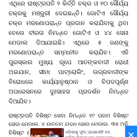
ଏଥିରେ ରାଷ୍ଟ୍ରପତି ୨ କିର୍ତ୍ତି ଚକ୍ର ଓ ୧୦ ସୌର୍ଯ୍ୟ
ଚକ୍ରକୁ ମଞ୍ଜୁରୀ ଦେଇଛନ୍ତି। ଗୋଟିଏ ସୌର୍ଯ୍ୟ
ଚକ୍ର ମରଣୋପରାନ୍ତ ପ୍ରଦାନ କରାଯିବାକୁ ଥିବା
ବେଲେ ବୀରତା ନିମନ୍ତେ ଗୋଟିଏ ଓ ୪୪ ସେନା
ମେଡାଲ ଦିଆଯାଇଛି। ଏଥିରେ ୫ ଜଣଙ୍କୁ
ମରଣୋପରାନ୍ତ ସମ୍ମାନୀତ କରାଯିବ। ଏହି
ପୁରସ୍କାର ମୁଖ୍ୟ ରୂପେ ଆତଙ୍କବାଦୀ ରୋଧୀ
ଅଭଯାନ, ସୀମା ପାଟ୍ରୋଲିଂ, ଉଗ୍ରବାଦୀଙ୍କ
ବିରୋଧରେ କାର୍ଯ୍ୟାନୁଷ୍ଠାନ ଓ ବିପଦପୂର୍ଣ୍ଣ
ଅପରେସନରେ ଦୁଃସାହସ ପ୍ରଦର୍ଶନ ନିମନ୍ତେ
ଦିଆଯିବ।
ରାଷ୍ଟ୍ରପତି ବିଶିଷ୍ଟ ସେବା ନିମନ୍ତେ ୧୯ ପରମ ବିଶିଷ୍ଟ
ସେବା ମେଡାଲ, ୪ ଉତ୍ତମ ଯୁଦ୍ଧ ସେବା ମେଡାଲ, ୩୫ ଅତି
×
ବିଶିଷ୍ଟ ସେବା ମେଡାଲ, ୭ ଯୁଦ୍ଧ ସେବା ମେଡା, ସେନା
ଓଡ଼ିଶାକୁ ଫୁଡ୍ ପ୍ରୋସେସିଂ ହବ୍