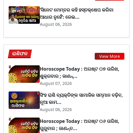
‘ସିନେଟ ମେମ୍ବର କହି ହସ୍ତକ୍ଷେପ କରିବା
ଆଧାର ନୁହେଁ’: ରେଭ...
August 06, 2026
ରାଶିଫଳ
View More
Horoscope Today : ଅଗଷ୍ଟ ୦୭ ତାରିଖ,
ଶୁକ୍ରବାର ; ଜାଣନ୍...
August 07, 2026
ସିଂହ ରାଶି ବ୍ୟକ୍ତିଙ୍କ ସାମାଜିକ ସମ୍ମାନ ବଢ଼ିବ,
ନୂଆ କାମ...
August 06, 2026
Horoscope Today : ଅଗଷ୍ଟ ୦୬ ତାରିଖ,
ଗୁରୁବାର ; ଜାଣନ୍ତ...