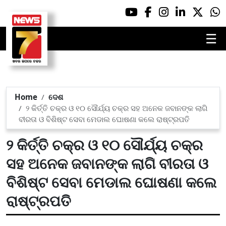
☰
Home
ଦେଶ
୨ କିର୍ତ୍ତି ଚକ୍ର ଓ ୧୦ ସୌର୍ଯ୍ୟ ଚକ୍ର ସହ ଅନେକ ଜବାନଙ୍କ ଲାଗି
ବୀରତା ଓ ବିଶିଷ୍ଟ ସେବା ମେଡାଲ ଘୋଷଣା କଲେ ରାଷ୍ଟ୍ରପତି
୨ କିର୍ତ୍ତି ଚକ୍ର ଓ ୧୦ ସୌର୍ଯ୍ୟ ଚକ୍ର
ସହ ଅନେକ ଜବାନଙ୍କ ଲାଗି ବୀରତା ଓ
ବିଶିଷ୍ଟ ସେବା ମେଡାଲ ଘୋଷଣା କଲେ
ରାଷ୍ଟ୍ରପତି