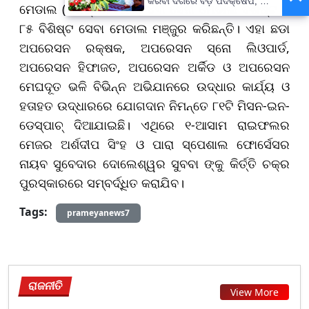
କରିବା ଦିଗରେ ବଡ଼ ପଦକ୍ଷେପ, ୪୨
ମେଡାଲ (ବିଶିଷ୍ଟ ) ୨ଥର, ୪୩ ସେନା ମେଡାଲ ବିଶିଷ୍ଟ ଓ
ହଜାରରୁ ଅଧିକ ନିଯୁକ୍ତି ସୁଯୋଗ
୮୫ ବିଶିଷ୍ଟ ସେବା ମେଡାଲ ମଞ୍ଜୁର କରିଛନ୍ତି। ଏହା ଛଡା
ଅପରେସନ ରକ୍ଷକ, ଅପରେସନ ସ୍ନୋ ଲିଓପାର୍ଡ,
ଅପରେସନ ହିଫାଜତ, ଅପରେସନ ଅର୍କିଡ ଓ ଅପରେସନ
ମେଘଦୂତ ଭଳି ବିଭିନ୍ନ ଅଭିଯାନରେ ଉଦ୍ଧାର କାର୍ଯ୍ୟ ଓ
ହତାହତ ଉଦ୍ଧାରରେ ଯୋଗଦାନ ନିମନ୍ତେ ୮୧ଟି ମିସନ-ଇନ-
ଡେସ୍ପାଚ୍ ଦିଆଯାଇଛି। ଏଥିରେ ୧-ଆସାମ ରାଇଫଲର
ମେଜର ଅର୍ଶଦୀପ ସିଂହ ଓ ପାରା ସ୍ପେଶାଲ ଫୋର୍ସେସର
ନାୟବ ସୁବେଦାର ଦୋଲେଶ୍ୱର ସୁବବା ଙ୍କୁ କିର୍ତ୍ତି ଚକ୍ର
ପୁରସ୍କାରରେ ସମ୍ବର୍ଦ୍ଧିତ କରାଯିବ।
Tags:
prameyanews7
ରାଜନୀତି
View More