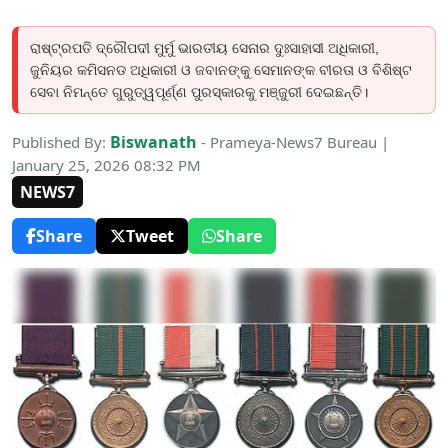
ରାଷ୍ଟ୍ରପତି ଦ୍ରୌପଦୀ ମୁର୍ମୁ ଭାରତୀୟ ସେନାର ଦୁଃସାହାସୀ ଅଧିକାରୀ,
ଜୁନିୟର କମିସନଡ ଅଧିକାରୀ ଓ ଜବାନଙ୍କୁ ସେମାନଙ୍କ ବୀରତା ଓ ବିଶିଷ୍ଟ
ସେବା ନିମନ୍ତେ ଗୁରୁତ୍ୱପୂର୍ଣ୍ଣ ପୁରସ୍କାରକୁ ମଞ୍ଜୁରୀ ଦେଇଛନ୍ତି।
Biswanath
Published By:
- Prameya-News7 Bureau |
January 25, 2026 08:32 PM
NEWS7
Share
Tweet
Share