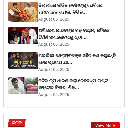
ଦିଲ୍ଲୀରେ ନୀତିନ ନବୀନଙ୍କୁ ଭେଟିଲେ
ମନମୋହନ ସାମଲ, ବିଭିନ...
August 06, 2026
ଅଖିଳେଶ ଯାଦବଙ୍କ ବଡ଼ ବୟାନ, କହିଲେ-
EVM ସମାଲୋଚନାରୁ ଧ୍ୟା...
August 06, 2026
ମଲ୍ଲିକା ଶେରାଓ୍ଵତଙ୍କ ସହିତ କଣ କରୁଛନ୍ତି
ତେଜ ପ୍ରତାପ ଯା...
August 05, 2026
ଜଟିଳ ରୂପ ଧାରଣ କଲା ରେଭେନ୍ସା ଇଷ୍ଟ
ହଷ୍ଟେଲ ବିଦାବ, ଶିକ୍...
August 05, 2026
କଟକ
View More