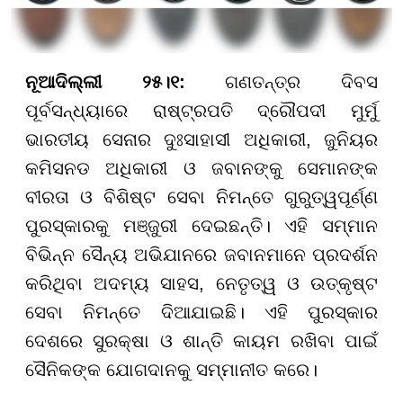
ନୂଆଦିଲ୍ଲୀ ୨୫।୧:
ଗଣତନ୍ତ୍ର ଦିବସ
ପୂର୍ବସନ୍ଧ୍ୟାରେ ରାଷ୍ଟ୍ରପତି ଦ୍ରୌପଦୀ ମୁର୍ମୁ
ଭାରତୀୟ ସେନାର ଦୁଃସାହାସୀ ଅଧିକାରୀ, ଜୁନିୟର
କମିସନଡ ଅଧିକାରୀ ଓ ଜବାନଙ୍କୁ ସେମାନଙ୍କ
ବୀରତା ଓ ବିଶିଷ୍ଟ ସେବା ନିମନ୍ତେ ଗୁରୁତ୍ୱପୂର୍ଣ୍ଣ
ପୁରସ୍କାରକୁ ମଞ୍ଜୁରୀ ଦେଇଛନ୍ତି। ଏହି ସମ୍ମାନ
ବିଭିନ୍ନ ସୈନ୍ୟ ଅଭିଯାନରେ ଜବାନମାନେ ପ୍ରଦର୍ଶନ
କରିଥିବା ଅଦମ୍ୟ ସାହସ, ନେତୃତ୍ୱ ଓ ଉତ୍କୃଷ୍ଟ
ସେବା ନିମନ୍ତେ ଦିଆଯାଇଛି। ଏହି ପୁରସ୍କାର
ଦେଶରେ ସୁରକ୍ଷା ଓ ଶାନ୍ତି କାୟମ ରଖିବା ପାଇଁ
ସୈନିକଙ୍କ ଯୋଗଦାନକୁ ସମ୍ମାନୀତ କରେ।