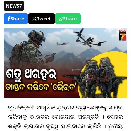
NEWS7
Share
Tweet
Share
ନୂଆଦିଲ୍ଲୀ: ଆଧୁନିକ ଯୁଦ୍ଧର ଚ୍ୟାଲେଞ୍ଜକୁ ସାମ୍ନା
କରିବାକୁ ଭାରତର ଜୋରଦାର ପ୍ରସ୍ତୁତି । ସେନାର
ଶକ୍ତି ଲାଗାତାର ବୃଦ୍ଧି ପାଇବାରେ ଲାଗିଛି । ତୃତୀୟ