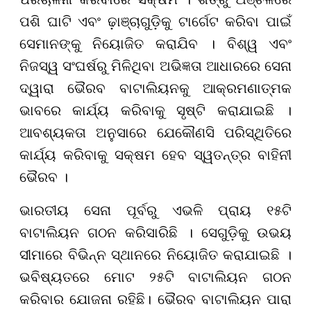
ପଶି ଘାଟି ଏବଂ ଢ଼ାଞ୍ଚାଗୁଡ଼ିକୁ ଟାର୍ଗେଟ କରିବା ପାଇଁ
ସେମାନଙ୍କୁ ନିୟୋଜିତ କରାଯିବ । ବିଶ୍ୱ ଏବଂ
ନିଜସ୍ୱ ସଂଘର୍ଷରୁ ମିଳିଥିବା ଅଭିଜ୍ଞତା ଆଧାରରେ ସେନା
ଦ୍ୱାରା ଭୈରବ ବାଟାଲିୟନକୁ ଆକ୍ରମଣାତ୍ମକ
ଭାବରେ କାର୍ଯ୍ୟ କରିବାକୁ ସୃଷ୍ଟି କରାଯାଇଛି ।
ଆବଶ୍ୟକତା ଅନୁସାରେ ଯେକୌଣସି ପରିସ୍ଥିତିରେ
କାର୍ଯ୍ୟ କରିବାକୁ ସକ୍ଷମ ହେବ ସ୍ୱତନ୍ତ୍ର ବାହିନୀ
ଭୈରବ ।
ଭାରତୀୟ ସେନା ପୂର୍ବରୁ ଏଭଳି ପ୍ରାୟ ୧୫ଟି
ବାଟାଲିୟନ ଗଠନ କରିସାରିଛି । ସେଗୁଡ଼ିକୁ ଉଭୟ
ସୀମାରେ ବିଭିନ୍ନ ସ୍ଥାନରେ ନିୟୋଜିତ କରାଯାଇଛି ।
ଭବିଷ୍ୟତରେ ମୋଟ ୨୫ଟି ବାଟାଲିୟନ ଗଠନ
କରିବାର ଯୋଜନା ରହିଛି। ଭୈରବ ବାଟାଲିୟନ ପାରା