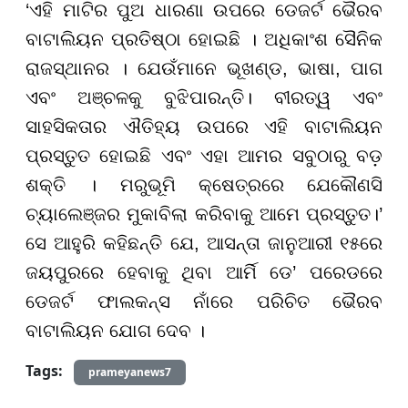
‘ଏହି ମାଟିର ପୁଅ ଧାରଣା ଉପରେ ଡେଜର୍ଟ ଭୈରବ
ବାଟାଲିୟନ ପ୍ରତିଷ୍ଠା ହୋଇଛି । ଅଧିକାଂଶ ସୈନିକ
ରାଜସ୍ଥାନର । ଯେଉଁମାନେ ଭୂଖଣ୍ଡ, ଭାଷା, ପାଗ
ଏବଂ ଅଞ୍ଚଳକୁ ବୁଝିପାରନ୍ତି। ବୀରତ୍ୱ ଏବଂ
ସାହସିକତାର ଐତିହ୍ୟ ଉପରେ ଏହି ବାଟାଲିୟନ
ପ୍ରସ୍ତୁତ ହୋଇଛି ଏବଂ ଏହା ଆମର ସବୁଠାରୁ ବଡ଼
ଶକ୍ତି । ମରୁଭୂମି କ୍ଷେତ୍ରରେ ଯେକୌଣସି
ଚ୍ୟାଲେଞ୍ଜର ମୁକାବିଲା କରିବାକୁ ଆମେ ପ୍ରସ୍ତୁତ।’
ସେ ଆହୁରି କହିଛନ୍ତି ଯେ, ଆସନ୍ତା ଜାନୁଆରୀ ୧୫ରେ
ଜୟପୁରରେ ହେବାକୁ ଥିବା ଆର୍ମି ଡେ’ ପରେଡରେ
ଡେଜର୍ଟ ଫାଲକନ୍ସ ନାଁରେ ପରିଚିତ ଭୈରବ
ବାଟାଲିୟନ ଯୋଗ ଦେବ ।
Tags:
prameyanews7