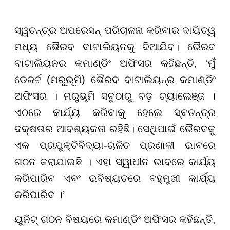
ସ୍ୱତନ୍ତ୍ର ଅପରେସନ୍ ପରିଚାଳନା କରିବାର ଦାୟିତ୍ୱ
ମଧ୍ୟ ଭୈରବ ବାଟାଲିୟନକୁ ଦିଆଯିବ। ଭୈରବ
ବାଟାଲିୟନର କମାଣ୍ଡିଂ ଅଫିସର କହିଛନ୍ତି, ‘ମୁଁ
ଡେଜର୍ଟ (ମରୁଭୂମି) ଭୈରବ ବାଟାଲିୟନ୍ର କମାଣ୍ଡିଂ
ଅଫିସର । ମରୁଭୂମି ସବୁଠାରୁ ବଡ଼ ଚ୍ୟାଲେଞ୍ଜ ।
ଏଠରେ କାର୍ଯ୍ୟ କରିବାକୁ ହେଲେ ସ୍ବତନ୍ତ୍ର
ଦକ୍ଷତାର ଆବଶ୍ୟକତା ରହିଛି। ସେଥିପାଇଁ ଭୈରବକୁ
ଏକ ପ୍ରଯୁକ୍ତିବିଦ୍ୟା-ଚାଳିତ ପ୍ରଣାଳୀ ଭାବରେ
ଗଠନ କରାଯାଇଛି । ଏହା ସ୍ୱାଧୀନ ଭାବରେ କାର୍ଯ୍ୟ
କରିପାରିବ ଏବଂ ଭବିଷ୍ୟତରେ ବହୁମୁଖୀ କାର୍ଯ୍ୟ
କରିପାରିବ ।’
ୟୁନିଟ୍ ଗଠନ ବିଷୟରେ କମାଣ୍ଡିଂ ଅଫିସର କହିଛନ୍ତି,