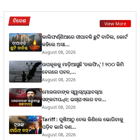
ବିଦେଶ
View More
କାଲିଫର୍ଣ୍ଣିଆରେ ଦୀପାବଳି ଛୁଟି ବାତିଲ, କୋର୍ଟ
କହିଲେ ଅସା...
August 08, 2026
ଉପକୂଳକୁ ମାଡ଼ିଆସୁଛି ‘ଡଲଫିନ୍' ! ୨୦୦ କିମି
ବେଗରେ ପବନ,...
August 08, 2026
ମୋଜତାବାଙ୍କ ସ୍ୱାସ୍ଥ୍ୟାବସ୍ଥା
ସଙ୍କଟାପନ୍ନ; ଇସ୍ରାଏଲର ବଡ...
August 08, 2026
Tariff : ରୁଷିଆଠୁ ତେଲ କିଣିଲେ ଭୋଗିବାକୁ
ପଡ଼ିବ ଭାରି ଦଣ...
August 08, 2026