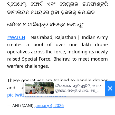
ସ୍ପେଶାଲ୍ ଫୋର୍ସ ଏବଂ ରେଗୁଲାର ଇନଫାଣ୍ଟ୍ରି
ବାଟାଲିୟନ ମଧ୍ୟରେ ଥିବା ଦୂରତାକୁ କମାଇବ ।
ଭୈରବ ବାଟାଲିୟନ୍‌ର ବୀରତ୍ବ ଦେଖନ୍ତୁ:
#WATCH
| Nasirabad, Rajasthan | Indian Army
creates a pool of over one lakh drone
operatives across the force, including its newly
raised Special Force, Bhairav, to meet modern
warfare challenges.
These operatives are trained to handle drones
×
ବୈତରଣୀରେ ସ୍ଥିତି ସୁଧୁରିନି, ଏପଟେ
and use them in real operations to…
ଫୁଲିଲାଣି ସାଳନ୍ଦୀ ଓ ଶାଖା, ବଢ଼ୁଛି
pic.twitter.com/ORWzsEkzoS
ବନ୍ୟା ଭୟ
— ANI (@ANI)
January 4, 2026