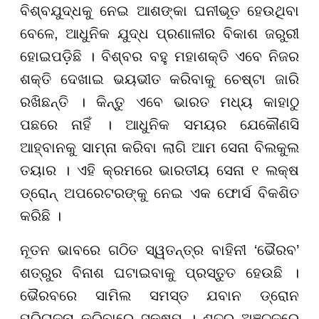
ବିଶ୍ବଯୁଦ୍ଧକୁ ନେଇ ଆଶଙ୍କା ଘନୀଭୂତ ହେଉଥିବା
ବେଳେ, ଆଧୁନିକ ଯୁଦ୍ଧ ପ୍ରଣାଳୀର ବିକାଶ ଜରୁରୀ
ହୋଇପଡ଼ିଛି । ବିଶ୍ବର ବହୁ ମହାଶକ୍ତି ଏବେ ନିଜର
ଶକ୍ତି ଦେଖାଇ ଭୟଭୀତ କରିବାକୁ ଚେଷ୍ଟା ଜାରି
ରଖିଛନ୍ତି । କିନ୍ତୁ ଏବେ ଭାରତ ମଧ୍ୟ କାହାଠୁ
ପଛରେ ନାହିଁ । ଆଧୁନିକ ସମୟର ଯେକୌଣସି
ଆହ୍ବାନକୁ ସାମ୍ନା କରିବା ଲାଗି ଆମ ସେନା ବିଲକୁଲ
ତୟାର । ଏହି କ୍ରମରେ ଭାରତୀୟ ସେନା ୧ ଲକ୍ଷ
ଡ୍ରୋନ୍ ଅପରେଟରଙ୍କୁ ନେଇ ଏକ ଫୋର୍ସ ବିକଶିତ
କରିଛି ।
ନୂତନ ଭାବରେ ଗଠିତ ସ୍ୱତନ୍ତ୍ର ବାହିନୀ ‘ଭୈରବ’
ଶତ୍ରୁର ବିନାଶ ଘଟାଇବାକୁ ପ୍ରସ୍ତୁତ ହେଉଛି ।
ଭୈରବରେ ସାମିଲ ସମସ୍ତ ଯବାନ ଡ୍ରୋନ
ପରିଚାଳନା କରିବାରେ ସକ୍ଷମ । ଶତ୍ରୁ ଅଞ୍ଚଳରେ