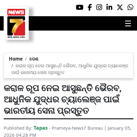
☰
Home
ଦେଶ
କରାଳ ରୂପ ନେଇ ଆସୁଛନ୍ତି ଭୈରବ, ଆଧୁନିକ ଯୁଦ୍ଧର ଚ୍ୟାଲେଞ୍ଜ
ପାଇଁ ଭାରତୀୟ ସେନା ପ୍ରସ୍ତୁତ
କରାଳ ରୂପ ନେଇ ଆସୁଛନ୍ତି ଭୈରବ,
ଆଧୁନିକ ଯୁଦ୍ଧର ଚ୍ୟାଲେଞ୍ଜ ପାଇଁ
ଭାରତୀୟ ସେନା ପ୍ରସ୍ତୁତ
Tapas
Published By:
- Prameya-News7 Bureau | January 05,
2026 04:28 PM