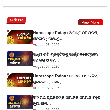
ରାଶିଫଳ
View More
Horoscope Today : ଅଗଷ୍ଟ ୦୮ ତାରିଖ,
ଶନିବାର ; ଜାଣନ୍ତୁ...
August 08, 2026
କନ୍ୟା ରାଶି ବ୍ୟକ୍ତିଙ୍କୁ କାର୍ଯ୍ୟକ୍ଷେତ୍ରରେ
ସଫଳତା ଓ ସମ...
August 07, 2026
Horoscope Today : ଅଗଷ୍ଟ ୦୭ ତାରିଖ,
ଶୁକ୍ରବାର ; ଜାଣନ୍...
August 07, 2026
ସିଂହ ରାଶି ବ୍ୟକ୍ତିଙ୍କ ସାମାଜିକ ସମ୍ମାନ ବଢ଼ିବ,
ନୂଆ କାମ...
August 06, 2026