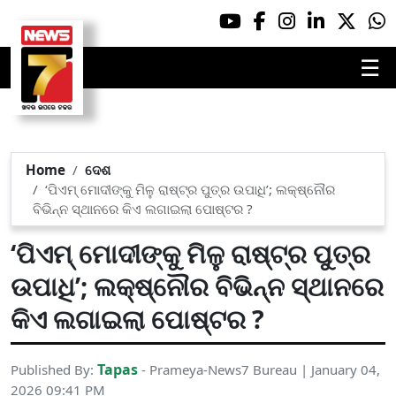
☰
Home
ଦେଶ
‘ପିଏମ୍ ମୋଦୀଙ୍କୁ ମିଳୁ ରାଷ୍ଟ୍ର ପୁତ୍ର ଉପାଧି’; ଲକ୍ଷ୍ନୌର
ବିଭିନ୍ନ ସ୍ଥାନରେ କିଏ ଲଗାଇଲା ପୋଷ୍ଟର ?
‘ପିଏମ୍ ମୋଦୀଙ୍କୁ ମିଳୁ ରାଷ୍ଟ୍ର ପୁତ୍ର
ଉପାଧି’; ଲକ୍ଷ୍ନୌର ବିଭିନ୍ନ ସ୍ଥାନରେ
କିଏ ଲଗାଇଲା ପୋଷ୍ଟର ?
Tapas
Published By:
- Prameya-News7 Bureau | January 04,
2026 09:41 PM