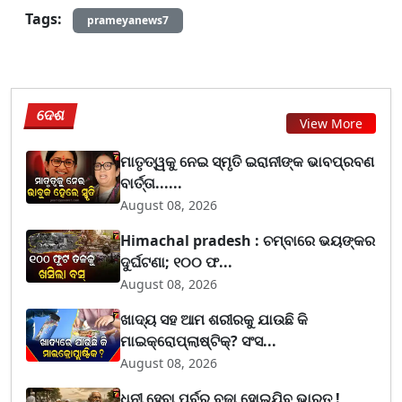
Tags:
prameyanews7
ଦେଶ
View More
ମାତୃତ୍ୱକୁ ନେଇ ସ୍ମୃତି ଇରାନୀଙ୍କ ଭାବପ୍ରବଣ
ବାର୍ତ୍ତା......
August 08, 2026
Himachal pradesh : ଚମ୍ବାରେ ଭୟଙ୍କର
ଦୁର୍ଘଟଣା; ୧୦୦ ଫ...
August 08, 2026
ଖାଦ୍ୟ ସହ ଆମ ଶରୀରକୁ ଯାଉଛି କି
ମାଇକ୍ରୋପ୍ଲାଷ୍ଟିକ୍? ସଂସ...
August 08, 2026
ଧନୀ ହେବା ପୂର୍ବରୁ ବୁଢ଼ା ହୋଇଯିବ ଭାରତ !