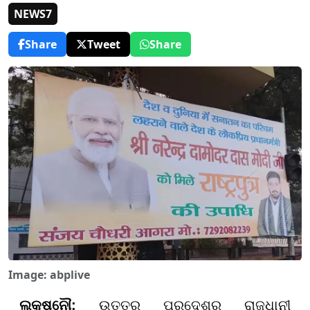
NEWS7
Share
Tweet
Share
Image: abplive
ଲକ୍ଷ୍ନୌ:
ଉତ୍ତର ପ୍ରଦେଶର ରାଜଧାନୀ