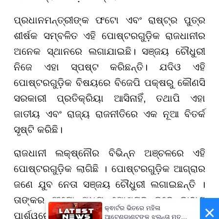
ପ୍ରଧାନମନ୍ତ୍ରୀଙ୍କ ଫଟୋ ଏବଂ ରାଷ୍ଟ୍ର ପୁତ୍ର
ଶୀର୍ଷକ ସମ୍ବଳିତ ଏହି ପୋଷ୍ଟରଗୁଡ଼ିକ ରାଜଧାନୀର
ଅନେକ ସ୍ଥାନରେ ଲଗାଯାଇଛି। ସଞ୍ଜୟ ଚୌଧୁରୀ
ନିଜେ ଏହା ସ୍ପଷ୍ଟ କରିଛନ୍ତି। ଯଦିଓ ଏହି
ପୋଷ୍ଟରଗୁଡ଼ିକ ବିଷୟରେ ବିଜେପି ପକ୍ଷରୁ କୌଣସି
ସରକାରୀ ପ୍ରତିକ୍ରିୟା ଆସିନାହିଁ, ତଥାପି ଏହା
ଜାତୀୟ ଏବଂ ରାଜ୍ୟ ରାଜନୀତିରେ ଏକ ନୂଆ ବିତର୍କ
ସୃଷ୍ଟି କରିଛି।
ରାଜଧାନୀ ଲକ୍ଷ୍ନୌର ବିଭିନ୍ନ ଅଞ୍ଚଳରେ ଏହି
ପୋଷ୍ଟରଗୁଡ଼ିକ ଲାଗିଛି । ପୋଷ୍ଟରଗୁଡ଼ିକ ଆଗ୍ରାର
ଜଣେ ଯୁବ ନେତା ସଞ୍ଜୟ ଚୌଧୁରୀ ଲଗାଇଛନ୍ତି ।
ତାଙ୍କର ଫଟୋ ମଧ୍ୟ ପୋଷ୍ଟର ତଳେ ଡାହାଣ
×
କ୍ଵାର୍ଟର ଭିତରେ ମହିଳା
ପାର୍ଶ୍ୱରେ ପ୍ରଦର୍ଶିତ ହୋଇଛି। ପୋଷ୍ଟରରେ ଲେଖା
ଆଟେଣ୍ଡାଣ୍ଟଙ୍କ ଝୁଲନ୍ତା ମୃତଦେହ