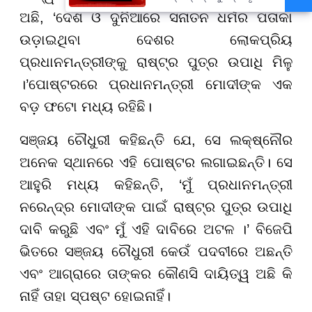
ଉଦ୍ଧାର
ଅଛି, ‘ଦେଶ ଓ ଦୁନିଆରେ ସନାତନ ଧର୍ମର ପତାକା
ଉଡ଼ାଇଥିବା ଦେଶର ଲୋକପ୍ରିୟ
ପ୍ରଧାନମନ୍ତ୍ରୀଙ୍କୁ ରାଷ୍ଟ୍ର ପୁତ୍ର ଉପାଧି ମିଳୁ
।’ପୋଷ୍ଟରରେ ପ୍ରଧାନମନ୍ତ୍ରୀ ମୋଦୀଙ୍କ ଏକ
ବଡ଼ ଫଟୋ ମଧ୍ୟ ରହିଛି।
ସଞ୍ଜୟ ଚୌଧୁରୀ କହିଛନ୍ତି ଯେ, ସେ ଲକ୍ଷ୍ନୌର
ଅନେକ ସ୍ଥାନରେ ଏହି ପୋଷ୍ଟର ଲଗାଇଛନ୍ତି। ସେ
ଆହୁରି ମଧ୍ୟ କହିଛନ୍ତି, ‘ମୁଁ ପ୍ରଧାନମନ୍ତ୍ରୀ
ନରେନ୍ଦ୍ର ମୋଦୀଙ୍କ ପାଇଁ ରାଷ୍ଟ୍ର ପୁତ୍ର ଉପାଧି
ଦାବି କରୁଛି ଏବଂ ମୁଁ ଏହି ଦାବିରେ ଅଟଳ ।’ ବିଜେପି
ଭିତରେ ସଞ୍ଜୟ ଚୌଧୁରୀ କେଉଁ ପଦବୀରେ ଅଛନ୍ତି
ଏବଂ ଆଗ୍ରାରେ ତାଙ୍କର କୌଣସି ଦାୟିତ୍ୱ ଅଛି କି
ନାହିଁ ତାହା ସ୍ପଷ୍ଟ ହୋଇନାହିଁ।