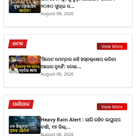
୨୦୫୦ ସୁଦ୍ଧା ଦ...
August 08, 2026
କଟକ
View More
‘ସିନେଟ ମେମ୍ବର କହି ହସ୍ତକ୍ଷେପ କରିବା
ଆଧାର ନୁହେଁ’: ରେଭ...
August 06, 2026
ପାଣିପାଗ
View More
Heavy Rain Alert : ଲାଗି ରହିବ ଲଘୁଚାପ
ବର୍ଷା, ୧୭ ଜିଲ୍...
August 08, 2026