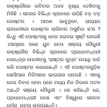
ଲକ୍ଷ୍ନୌରେ ରବିବାର ଅଜବ ଦୃଶ୍ୟ ଦେଖିବାକୁ
ମିଳିଛି । ସହରର ବିଭିନ୍ନ ସ୍ଥାନରେ ଲାଗିଛି ବଡ଼ ବଡ଼
ପୋଷ୍ଟର । ଆପଣ ଭାବୁଥିବେ, ରାଜ୍ୟର
ରାଜଧାନୀରେ ପୋଷ୍ଟର ଲାଗିବାର ଅସୁବିଧା କ’ଣ ?
କିନ୍ତୁ ଏହି ପୋଷ୍ଟରକୁ ନେଇ ହଇଚଇ ସୃଷ୍ଟି ହୋଇଛି
।ଆଗ୍ରାର ଜଣେ ଯୁବ ନେତା ସଞ୍ଜୟ ଚୌଧୁରୀ
ଲକ୍ଷ୍ନୌର ବିଭିନ୍ନ ସ୍ଥାନରେ ପ୍ରଧାନମନ୍ତ୍ରୀ
ନରେନ୍ଦ୍ର ମୋଦୀଙ୍କୁ ‘ରାଷ୍ଟ୍ର ପୁତ୍ର’ ଉପାଧି ଦାବି
କରି ପୋଷ୍ଟର ଲଗାଇଛନ୍ତି । ଏହି ପୋଷ୍ଟରଗୁଡ଼ିକ
ସୋସିଆଲ ମିଡିଆରେ ଭାଇରାଲ ହୋଇଛି । ଏହାକୁ
ନେଇ ବିବାଦ ହେବା ପରେ ମଧ୍ୟ ନିଜ ଜିଦରେ ଅଟଳ
ଅଛନ୍ତି ସଞ୍ଜୟ ଚୌଧୁରୀ । ସେ କହିଛନ୍ତି ଯେ,
ପ୍ରଧାନମନ୍ତ୍ରୀ ଦେଶ ଏବଂ ବିଶ୍ୱରେ ସନାତନ
ଧର୍ମର ଧ୍ବଜା ଉଡ଼ାଇଛନ୍ତି।