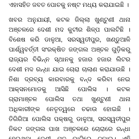
ଏହାସହିତ ଜବତ ପୋଚକୁ ନଷ୍ଟ ମଧ୍ୟ କରାଯାଇଛି ।
ଖବର ଅନୁଯାୟୀ, କଟକ ଜିଲ୍ଲା ଖୁଣ୍ଟୁଣୀ ଥାନା
ଅଞ୍ଚଳରେ ଦେଶୀ ମଦ କୁଟୀର ଶିଳ୍ପ ପାଲଟିଛି ।
ବିଶେଷ କରି ଡାଳୁଆ, ସରସ୍ୱତୀପୁର, ଖଣ୍ଡୁଆଳି
ପାର୍ଶ୍ୱବର୍ତ୍ତୀ ସଂରକ୍ଷିତ ଜଙ୍ଗଲ ଅଞ୍ଚଳ ଗୁଡ଼ିକରୁ
ରାଜ୍ୟର ବିଭିନ୍ନ ସ୍ଥାନକୁ ହଜାର ହଜାର ଲିଟର
ଦେଶୀ ମଦ ରନ୍ଧା ଯାଇ ଚୋରା ଚାଲାଣ କରାଯାଉଛି ।
ନିଶା ଦ୍ରବ୍ୟ କାରବାରକୁ ବନ୍ଦ କରିବା ନେଇ
ଆକ୍ସନମୋଡକୁ ଆସିଛି ପୋଲିସ । କଟକ
ଗ୍ରାମାଞ୍ଚଳ ପୋଲିସ ତଥା ଖୁଣ୍ଟୁଣୀ ଥାନା
ଅଧିକାରୀଙ୍କ ନେତୃତ୍ୱରେ ଚଢାଉ ହୋଇଛି ।
ତିଗିରିଆ ପୋଲିସ ପକ୍ଷରୁ ଡାଳୁଆ, ସରସ୍ୱତୀପୁର
ନିକଟ ଜଙ୍ଗଲ ପାଖ ଅଞ୍ଚଳରେ ଚୋରାରେ ରନ୍ଧା
ହେଉଥିବା ଦେଶୀ ମଦ ଭାଟିରେ ଚଢାଉ। ଏହି