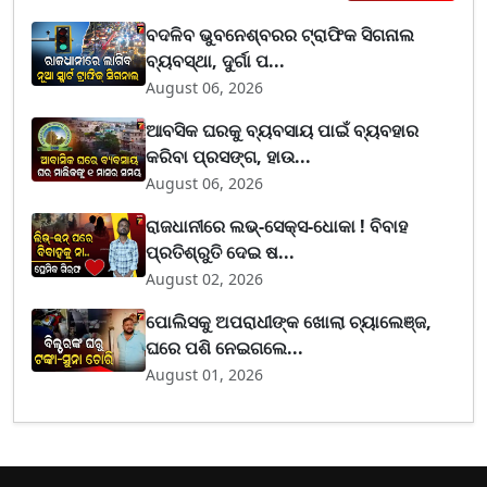
ବଦଳିବ ଭୁବନେଶ୍ବରର ଟ୍ରାଫିକ ସିଗନାଲ
ବ୍ୟବସ୍ଥା, ଦୁର୍ଗା ପ...
August 06, 2026
ଆବସିକ ଘରକୁ ବ୍ୟବସାୟ ପାଇଁ ବ୍ୟବହାର
କରିବା ପ୍ରସଙ୍ଗ, ହାଉ...
August 06, 2026
ରାଜଧାନୀରେ ଲଭ୍-ସେକ୍ସ-ଧୋକା ! ବିବାହ
ପ୍ରତିଶ୍ରୁତି ଦେଇ ଷ...
August 02, 2026
ପୋଲିସକୁ ଅପରାଧୀଙ୍କ ଖୋଲା ଚ୍ୟାଲେଞ୍ଜ,
ଘରେ ପଶି ନେଇଗଲେ...
August 01, 2026