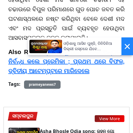
ଚଢାଉରେ ବିପୁଳ ପରିମାଣରେ ଗୁଡ ପୋଚ ଜବତ କରି
ଘଟଣାସ୍ଥଳରେ ନଷ୍ଟ କରିଥିବା ବେଳେ ଦେଶୀ ମଦ
ଏବଂ ମଦ ପ୍ରସ୍ତୁତି ପାଇଁ ବ୍ୟବହୃତ ହେଉଥିବା
ଆସବାସପତ୍ରକୁ ଜବତ କରାଯାଇଛି।
×
ଓଡ଼ିଶାକୁ ଆସିବ ପୁଞ୍ଜି, ତିନିଦିନିଆ
ଦିଲ୍ଲୀ ଗସ୍ତରେ ଯିବେ
Also Read:-
ପ୍ରେମିକକୁ ଧୋକା ଦେଇ ଅନ୍ୟତ୍ର
ମୁଖ୍ୟମନ୍ତ୍ରୀ ମୋହନ ମାଝୀ
ନିର୍ବନ୍ଧ କଲେ ପ୍ରେମିକା ; ପ୍ରଥମ ଥରେ ବିଫଳ,
ଦ୍ବିତୀୟ ଆଟେମ୍ପ୍ଟରେ ମାରିଦେଲେ
Tags:
prameyanews7
ସମ୍ବଲପୁର
View More
Asha Bhosle Odia song: ଜହ୍ନ ଗୋ