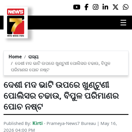
☰
Home
ରାଜ୍ୟ
ଦେଶୀ ମଦ ଭାଟି ଉପରେ ଖୁଣ୍ଟୁଣୀ ପୋଲିସର ଚଢାଉ, ବିପୁଳ
ପରିମାଣର ପୋଚ ନଷ୍ଟ
ଦେଶୀ ମଦ ଭାଟି ଉପରେ ଖୁଣ୍ଟୁଣୀ
ପୋଲିସର ଚଢାଉ, ବିପୁଳ ପରିମାଣର
ପୋଚ ନଷ୍ଟ
Kirti
Published By:
- Prameya-News7 Bureau | May 16,
2026 04:00 PM