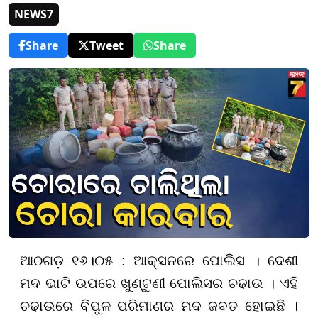
NEWS7
Share
Tweet
Share
ଆଠଗଡ଼ ୧୬।୦୫ : ଆକ୍ସନରେ ପୋଲିସ । ଦେଶୀ
ମଦ ଭାଟି ଉପରେ ଖୁଣ୍ଟୁଣୀ ପୋଲିସର ଚଢାଉ । ଏହି
ଚଢାଉରେ ବିପୁଳ ପରିମାଣର ମଦ ଜବତ ହୋଇଛି ।