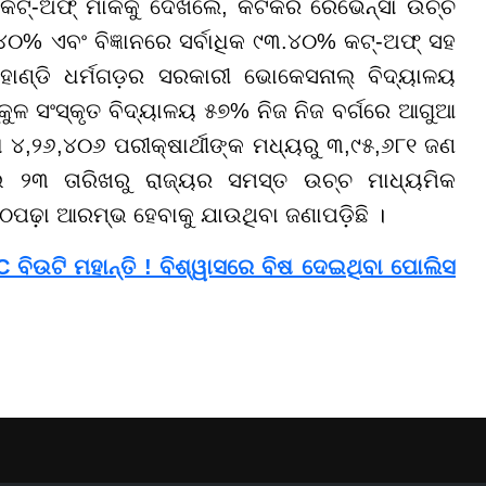
କଟ୍-ଅଫ୍ ମାର୍କକୁ ଦେଖିଲେ, କଟକର ରେଭେନ୍ସା ଉଚ୍ଚ
୦% ଏବଂ ବିଜ୍ଞାନରେ ସର୍ବାଧିକ ୯୩.୪୦% କଟ୍-ଅଫ୍ ସହ
ଳାହାଣ୍ଡି ଧର୍ମଗଡ଼ର ସରକାରୀ ଭୋକେସନାଲ୍ ବିଦ୍ୟାଳୟ
ୁଳ ସଂସ୍କୃତ ବିଦ୍ୟାଳୟ ୫୭% ନିଜ ନିଜ ବର୍ଗରେ ଆଗୁଆ
ା ୪,୨୬,୪୦୬ ପରୀକ୍ଷାର୍ଥୀଙ୍କ ମଧ୍ୟରୁ ୩,୯୫,୬୮୧ ଜଣ
ାଇ ୨୩ ତାରିଖରୁ ରାଜ୍ୟର ସମସ୍ତ ଉଚ୍ଚ ମାଧ୍ୟମିକ
ାଠପଢ଼ା ଆରମ୍ଭ ହେବାକୁ ଯାଉଥିବା ଜଣାପଡ଼ିଛି ।
C ବିଉଟି ମହାନ୍ତି ! ବିଶ୍ୱାସରେ ବିଷ ଦେଇଥିବା ପୋଲିସ