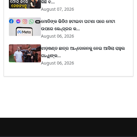
କିଛି ବ...
August 07, 2026
ମୋଦିଙ୍କ ଭିଡିଓ ହଟାଇବା ଘଟଣା ପରେ ମେଟା
ଉପରେ କେନ୍ଦ୍ରର କ...
August 06, 2026
ଝାଡ଼ଖଣ୍ଡ ଛାତ୍ର ଆନ୍ଦୋଳନକୁ ନେଇ ଆସିଲା ରାହୁଲ
ଗାନ୍ଧିଙ୍କ...
August 06, 2026