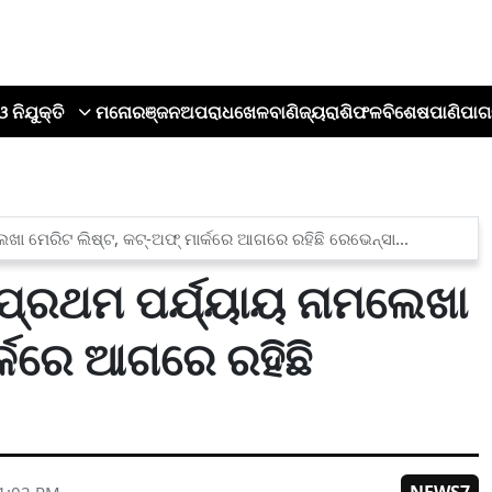
ଓ ନିଯୁକ୍ତି
ମନୋରଞ୍ଜନ
ଅପରାଧ
ଖେଳ
ବାଣିଜ୍ୟ
ରାଶିଫଳ
ବିଶେଷ
ପାଣିପାଗ
େଖା ମେରିଟ ଲିଷ୍ଟ, କଟ୍-ଅଫ୍ ମାର୍କରେ ଆଗରେ ରହିଛି ରେଭେନ୍ସା...
 ପ୍ରଥମ ପର୍ଯ୍ୟାୟ ନାମଲେଖା
ର୍କରେ ଆଗରେ ରହିଛି