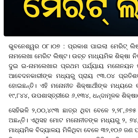
ଭୁବନେଶ୍ୱର ୦୮।୦୭ : ପ୍ରକାଶ ପାଇଲା ମେରିଟ୍ ଲିଷ
ନାମଲେଖା ମେରିଟ ଲିଷ୍ଟ। ଉଚ୍ଚ ମାଧ୍ୟମିକ ଶିକ୍ଷା ନିର୍
ଦୁଇ ଇ-ନାମଲେଖାର ପ୍ରଥମ ପର୍ଯ୍ୟାୟ ମନୋନୟନ ପ
ଆବେଦନକାରୀଙ୍କ ମଧ୍ୟରୁ ପ୍ରାୟ ୯୩.୦୪ ପ୍ରତିଶତ ଅ
ହୋଇଛନ୍ତି। ଏହି ମନୋନୀତ ଶିକ୍ଷାର୍ଥୀଙ୍କ ମଧ୍ୟରେ କ
୧୯,୮୪୪, ଉପଶାସ୍ତ୍ରୀରେ ୬,୧୩୪, ଧନ୍ଦାମୂଳକ ଶିକ୍ଷା
ସେହିଭଳି ୨,୦୦,୪୯୩ ଛାତ୍ର ଥିବା ବେଳେ ୨,୨୮,୬୭୫ 
ଅଛନ୍ତି। ଏଥିସହ ମୋଟ ମନୋନୀତଙ୍କ ମଧ୍ୟରୁ ୨, ୭
ମାଧ୍ୟମିକ ବିଦ୍ୟାଳୟ ମିଳିଥିବା ବେଳେ ୩୨,୧୦୬ ଜଣ ପ୍