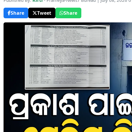
Kirti
Published By:
- Prameya-News7 Bureau | July 08, 2026 
Share
Tweet
Share