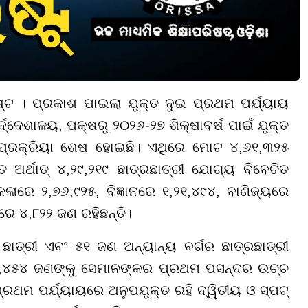
୍ଟ । ପ୍ରକାଶ ପାଇଲା ଯୁକ୍ତ ଦୁଇ ପ୍ରଥମ ପର୍ଯ୍ୟାୟ
ଦ୍ଦେଶାଳୟ, ପକ୍ଷରୁ ୨୦୨୬-୨୭ ଶିକ୍ଷାବର୍ଷ ପାଇଁ ଯୁକ୍ତ
୍ରକ୍ରିୟା ଶେଷ ହୋଇଛି। ଏଥିରେ ମୋଟ ୪,୬୧,୩୨୫
ର୍ଥାତ୍ ୪,୨୯,୨୧୯ ଛାତ୍ରଛାତ୍ରୀ ଯୋଗ୍ୟ ବିବେଚିତ
ଳାରେ ୨,୭୬,୯୨୫, ବିଜ୍ଞାନରେ ୧,୨୧,୪୯୪, ବାଣିଜ୍ୟରେ
ରେ ୪,୮୨୨ ଜଣ ରହିଛନ୍ତି।
ଛାତ୍ରୀ ଏବଂ ୫୧ ଜଣ ଅନ୍ୟାନ୍ୟ ବର୍ଗର ଛାତ୍ରଛାତ୍ରୀ
୪,୪୫୪ ଜଣଙ୍କୁ ସେମାନଙ୍କର ପ୍ରଥମ ପସନ୍ଦର ଉଚ୍ଚ
ରଥମ ପର୍ଯ୍ୟାୟରେ ଅନୁପଯୁକ୍ତ ରହି ଦ୍ୱିତୀୟ ଓ ସ୍ପଟ୍