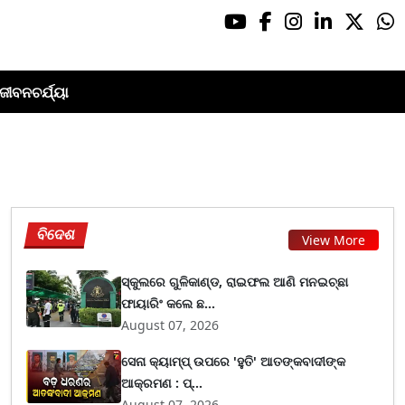
ଜୀବନଚର୍ଯ୍ୟା
ବିଦେଶ
View More
ସ୍କୁଲରେ ଗୁଳିକାଣ୍ଡ, ରାଇଫଲ ଆଣି ମନଇଚ୍ଛା
ଫାୟାରିଂ କଲେ ଛ...
August 07, 2026
ସେନା କ୍ୟାମ୍ପ୍ ଉପରେ 'ହୁତି' ଆତଙ୍କବାଦୀଙ୍କ
ଆକ୍ରମଣ : ପ୍...
August 07, 2026