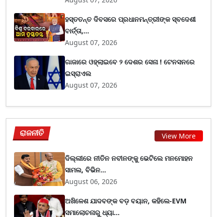
ହସ୍ତତନ୍ତ ଦିବସରେ ପ୍ରଧାନମନ୍ତ୍ରୀଙ୍କ ସ୍ବଦେଶୀ
ବାର୍ତ୍ତା,...
August 07, 2026
ଗାଜାରେ ଓହ୍ଲାଇବେ ୨ ଦେଶର ସେନା ! ଟେନସନରେ
ଇସ୍ରାଏଲ
August 07, 2026
ରାଜନୀତି
View More
ଦିଲ୍ଲୀରେ ନୀତିନ ନବୀନଙ୍କୁ ଭେଟିଲେ ମନମୋହନ
ସାମଲ, ବିଭିନ...
August 06, 2026
ଅଖିଳେଶ ଯାଦବଙ୍କ ବଡ଼ ବୟାନ, କହିଲେ-EVM
ସମାଲୋଚନାରୁ ଧ୍ୟା...