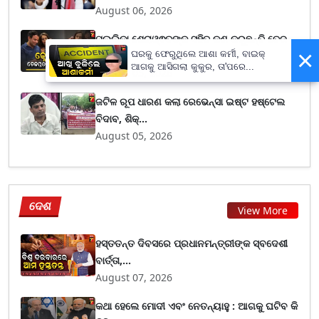
August 06, 2026
ମଲ୍ଲିକା ଶେରାଓ୍ଵତଙ୍କ ସହିତ କଣ କରୁଛନ୍ତି ତେଜ
×
ଘରକୁ ଫେରୁଥିଲେ ଆଶା କର୍ମୀ, ବାଇକ୍
ପ୍ରତାପ ଯା...
ଆଗକୁ ଆସିଗଲା କୁକୁର, ତା'ପରେ...
August 05, 2026
ଜଟିଳ ରୂପ ଧାରଣ କଲା ରେଭେନ୍ସା ଇଷ୍ଟ ହଷ୍ଟେଲ
ବିଦାବ, ଶିକ୍...
August 05, 2026
ଦେଶ
View More
ହସ୍ତତନ୍ତ ଦିବସରେ ପ୍ରଧାନମନ୍ତ୍ରୀଙ୍କ ସ୍ବଦେଶୀ
ବାର୍ତ୍ତା,...
August 07, 2026
କଥା ହେଲେ ମୋଦୀ ଏବଂ ନେତନ୍ୟାହୁ : ଆଗକୁ ଘଟିବ କି