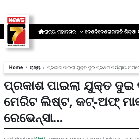
ରାଜ୍ୟ
ମହାନଗର
ଦେଶ
ବିଦେଶ
ରାଜନୀତି
ଶିକ୍ଷା 
Home
ରାଜ୍ୟ
ପ୍ରକାଶ ପାଇଲା ଯୁକ୍ତ ଦୁଇ ପ୍ରଥମ ପର୍ଯ୍ୟାୟ ନାମଲ
ପ୍ରକାଶ ପାଇଲା ଯୁକ୍ତ ଦୁଇ
ମେରିଟ ଲିଷ୍ଟ, କଟ୍-ଅଫ୍ ମା
ରେଭେନ୍ସା...