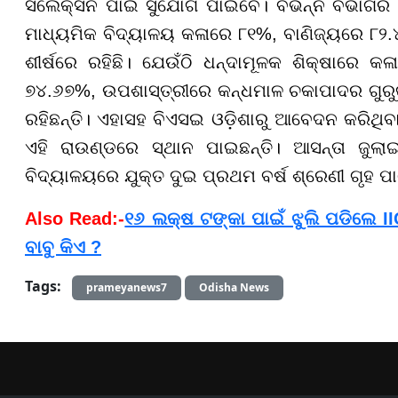
ସିଲେକ୍ସନ ପାଇଁ ସୁଯୋଗ ପାଇବେ। ବିଭିନ୍ନ ବିଭାଗର 
ମାଧ୍ୟମିକ ବିଦ୍ୟାଳୟ କଳାରେ ୮୧%, ବାଣିଜ୍ୟରେ ୮୨.୪
ଶୀର୍ଷରେ ରହିଛି। ଯେଉଁଠି ଧନ୍ଦାମୂଳକ ଶିକ୍ଷାରେ କ
୭୪.୬୭%, ଉପଶାସ୍ତ୍ରୀରେ କନ୍ଧମାଳ ଚକାପାଦର ଗୁରୁକ
ରହିଛନ୍ତି। ଏହାସହ ବିଏସଇ ଓଡ଼ିଶାରୁ ଆବେଦନ କରିଥିବ
ଏହି ରାଉଣ୍ଡରେ ସ୍ଥାନ ପାଇଛନ୍ତି। ଆସନ୍ତା ଜୁଲ
ବିଦ୍ୟାଳୟରେ ଯୁକ୍ତ ଦୁଇ ପ୍ରଥମ ବର୍ଷ ଶ୍ରେଣୀ ଗୃହ ପ
Also Read:-
୧୬ ଲକ୍ଷ ଟଙ୍କା ପାଇଁ ଝୁଲି ପଡିଲେ II
ବାବୁ କିଏ ?
Tags:
prameyanews7
Odisha News