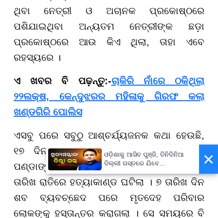
ଥିବା ନେତ୍ରୀ ଓ ଅଚାନକ ପ୍ରକୋଷ୍ଠରେ
ପଶିଯାଇଥିବା ଅନ୍ୟତମ ନେତ୍ରୀଙ୍କ ଛଡ଼ା
ପ୍ରକୋଷ୍ଠରେ ଆଉ କିଏ ଥିଲା, ତାହା ଏବେ
ରହସ୍ୟରେ ।
ଏ ଖବର ବି ପଢ଼ନ୍ତୁ:-
ଚାକିରି ନାଁରେ ଠକିଥିଲା
୨୨ଲକ୍ଷ, କେନ୍ଦୁଝରର ମହିଳାକୁ ଗିରଫ କଲା
ଖଣ୍ଡଗିରି ପୋଲିସ
ଏସବୁ ପରେ ସବୁଠୁ ଆଶ୍ଚର୍ଯ୍ୟଜନକ କଥା ହେଉଛି,
୧୭ ଦିନ ହେବ କାହା ପାଖରେ ଥିଲା ପୀତବାସ
×
ଓଡ଼ିଶାକୁ ଆସିବ ପୁଞ୍ଜି, ତିନିଦିନିଆ
ଦିଲ୍ଲୀ ଗସ୍ତରେ ଯିବେ
ପଣ୍ଡାଙ୍କ ଲକର୍ ଚାବି ? ୨୦୨୫ ଅକ୍ଟୋବର ୬
ମୁଖ୍ୟମନ୍ତ୍ରୀ ମୋହନ ମାଝୀ
ତାରିଖ ରାତିରେ ହତ୍ୟାକାଣ୍ଡ ଘଟିଲା । ୭ ତାରିଖ ଦିନ
ଶବ ବ୍ୟବଚ୍ଛେଦ ପରେ ମୃତଦେହ ପରିବାର
ଲୋକଙ୍କୁ ହସ୍ତାନ୍ତର କରାଗଲା । ସେ ସମୟରେ ବି