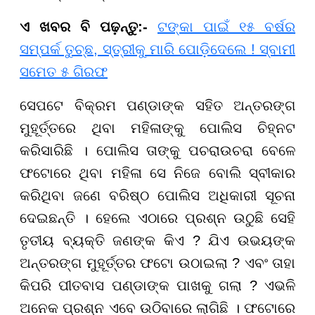
ଏ ଖବର ବି ପଢ଼ନ୍ତୁ:-
ଟଙ୍କା ପାଇଁ ୧୫ ବର୍ଷର
ସମ୍ପର୍କ ତୁଚ୍ଛ, ସ୍ତ୍ରୀକୁ ମାରି ପୋଡ଼ିଦେଲେ ! ସ୍ବାମୀ
ସମେତ ୫ ଗିରଫ
ସେପଟେ ବିକ୍ରମ ପଣ୍ଡାଙ୍କ ସହିତ ଅନ୍ତରଙ୍ଗ
ମୁହୂର୍ତ୍ତରେ ଥିବା ମହିଳାଙ୍କୁ ପୋଲିସ ଚିହ୍ନଟ
କରିସାରିଛି । ପୋଲିସ ତାଙ୍କୁ ପଚରାଉଚରା ବେଳେ
ଫଟୋରେ ଥିବା ମହିଳା ସେ ନିଜେ ବୋଲି ସ୍ବୀକାର
କରିଥିବା ଜଣେ ବରିଷ୍ଠ ପୋଲିସ ଅଧିକାରୀ ସୂଚନା
ଦେଇଛନ୍ତି । ହେଲେ ଏଠାରେ ପ୍ରଶ୍ନ ଉଠୁଛି ସେହି
ତୃତୀୟ ବ୍ୟକ୍ତି ଜଣଙ୍କ କିଏ ? ଯିଏ ଉଭୟଙ୍କ
ଅନ୍ତରଙ୍ଗ ମୁହୂର୍ତ୍ତର ଫଟୋ ଉଠାଇଲା ? ଏବଂ ତାହା
କିପରି ପୀତବାସ ପଣ୍ଡାଙ୍କ ପାଖକୁ ଗଲା ? ଏଭଳି
ଅନେକ ପ୍ରଶ୍ନ ଏବେ ଉଠିବାରେ ଲାଗିଛି । ଫଟୋରେ