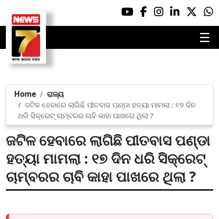
☰
Home
ରାଜ୍ୟ
ଜଟିଳ ହେବାରେ ଲାଗିଛି ପୀତବାସ ପଣ୍ଡା ହତ୍ୟା ମାମଲା : ୧୭ ଦିନ
ଧରି ସିକ୍ରେଟ୍ ଚାମ୍ବରର ଚାବି କାହା ପାଖରେ ଥିଲା ?
ଜଟିଳ ହେବାରେ ଲାଗିଛି ପୀତବାସ ପଣ୍ଡା
ହତ୍ୟା ମାମଲା : ୧୭ ଦିନ ଧରି ସିକ୍ରେଟ୍
ଚାମ୍ବରର ଚାବି କାହା ପାଖରେ ଥିଲା ?