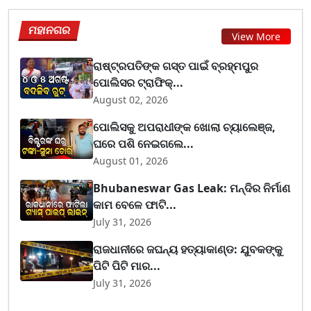
ମହାନଗର
View More
ରାଷ୍ଟ୍ରପତିଙ୍କ ଗସ୍ତ ପାଇଁ ବ୍ରହ୍ମପୁର
ପୋଲିସର ଟ୍ରାଫିକ୍...
August 02, 2026
ପୋଲିସକୁ ଅପରାଧୀଙ୍କ ଖୋଲା ଚ୍ୟାଲେଞ୍ଜ,
ଘରେ ପଶି ନେଇଗଲେ...
August 01, 2026
Bhubaneswar Gas Leak: ମନ୍ଦିର ନିର୍ମାଣ
କାମ ବେଳେ ଫାଟି...
July 31, 2026
ରାଜଧାନୀରେ ଜଘନ୍ୟ ହତ୍ୟାକାଣ୍ଡ: ଯୁବକଙ୍କୁ
ପିଟି ପିଟି ମାର...
July 31, 2026