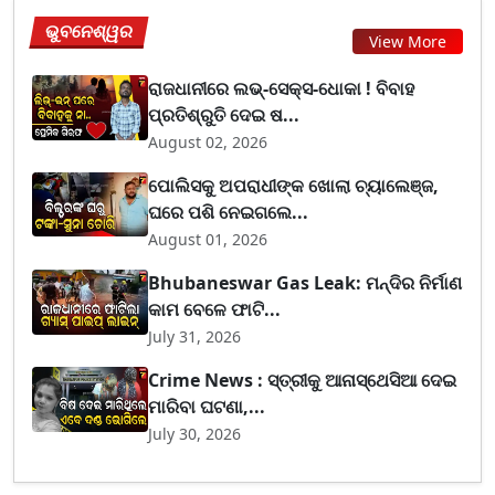
ଭୁବନେଶ୍ୱର
View More
ରାଜଧାନୀରେ ଲଭ୍-ସେକ୍ସ-ଧୋକା ! ବିବାହ
ପ୍ରତିଶ୍ରୁତି ଦେଇ ଷ...
August 02, 2026
ପୋଲିସକୁ ଅପରାଧୀଙ୍କ ଖୋଲା ଚ୍ୟାଲେଞ୍ଜ,
ଘରେ ପଶି ନେଇଗଲେ...
August 01, 2026
Bhubaneswar Gas Leak: ମନ୍ଦିର ନିର୍ମାଣ
କାମ ବେଳେ ଫାଟି...
July 31, 2026
Crime News : ସ୍ତ୍ରୀକୁ ଆନାସ୍ଥେସିଆ ଦେଇ
ମାରିବା ଘଟଣା,...
July 30, 2026