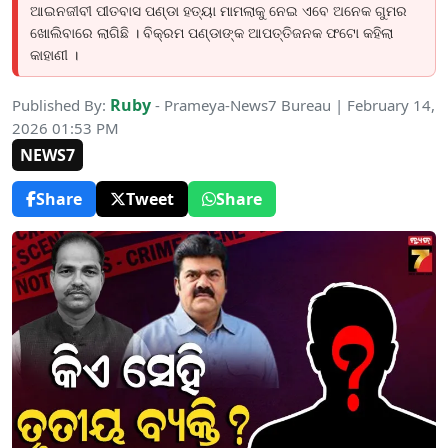
ଆଇନଜୀବୀ ପୀତବାସ ପଣ୍ଡା ହତ୍ୟା ମାମଲାକୁ ନେଇ ଏବେ ଅନେକ ଗୁମର
ଖୋଲିବାରେ ଲାଗିଛି । ବିକ୍ରମ ପଣ୍ଡାଙ୍କ ଆପତ୍ତିଜନକ ଫଟୋ କହିଲା
କାହାଣୀ ।
Ruby
Published By:
- Prameya-News7 Bureau | February 14,
2026 01:53 PM
NEWS7
Share
Tweet
Share