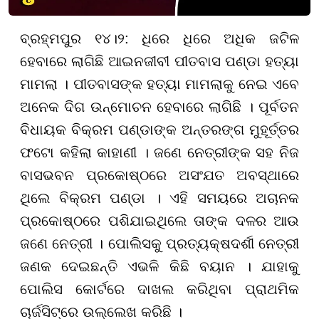
ବ୍ରହ୍ମପୁର ୧୪।୨: ଧିରେ ଧିରେ ଅଧିକ ଜଟିଳ
ହେବାରେ ଲାଗିଛି ଆଇନଜୀବୀ ପୀତବାସ ପଣ୍ଡା ହତ୍ୟା
ମାମଲା । ପୀତବାସଙ୍କ ହତ୍ୟା ମାମଲାକୁ ନେଇ ଏବେ
ଅନେକ ଦିଗ ଉନ୍ମୋଚନ ହେବାରେ ଲାଗିଛି । ପୂର୍ବତନ
ବିଧାୟକ ବିକ୍ରମ ପଣ୍ଡାଙ୍କ ଅନ୍ତରଙ୍ଗ ମୁହୂର୍ତ୍ତର
ଫଟୋ କହିଲା କାହାଣୀ । ଜଣେ ନେତ୍ରୀଙ୍କ ସହ ନିଜ
ବାସଭବନ ପ୍ରକୋଷ୍ଠରେ ଅସଂଯତ ଅବସ୍ଥାରେ
ଥିଲେ ବିକ୍ରମ ପଣ୍ଡା । ଏହି ସମୟରେ ଅଚାନକ
ପ୍ରକୋଷ୍ଠରେ ପଶିଯାଇଥିଲେ ତାଙ୍କ ଦଳର ଆଉ
ଜଣେ ନେତ୍ରୀ । ପୋଲିସକୁ ପ୍ରତ୍ୟକ୍ଷଦର୍ଶୀ ନେତ୍ରୀ
ଜଣକ ଦେଇଛନ୍ତି ଏଭଳି କିଛି ବୟାନ । ଯାହାକୁ
ପୋଲିସ କୋର୍ଟରେ ଦାଖଲ କରିଥିବା ପ୍ରାଥମିକ
ଚାର୍ଜସିଟ୍‌ରେ ଉଲ୍ଲେଖ କରିଛି ।