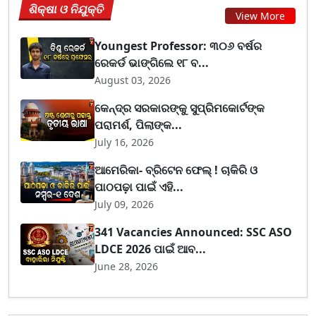
ଶିକ୍ଷା ଓ ନିଯୁକ୍ତି
View More
Youngest Professor: ୩୦୬ ବର୍ଷର
ରେକର୍ଡ ଭାଙ୍ଗିଲେ ୧୮ ବ...
August 03, 2026
କେନ୍ଦ୍ର ସରକାରଙ୍କୁ ସୁପ୍ରିମକୋର୍ଟଙ୍କ
ପରାମର୍ଶ, ପିଲାଙ୍କ...
July 16, 2026
ଆମେରିକା- ବ୍ରିଟେନ ଫେଲ୍ ! ଚାକିରି ଓ
ପାଠପଢ଼ା ପାଇଁ ଏହି...
July 09, 2026
341 Vacancies Announced: SSC ASO
LDCE 2026 ପାଇଁ ଆବ...
June 28, 2026