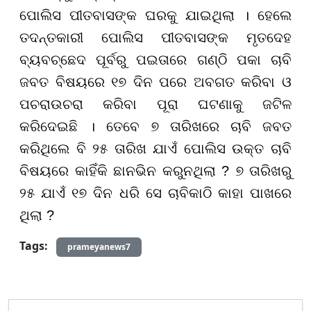
ପୋଲିସ ପୀତବାସଙ୍କ ଘରକୁ ଯାଇଥିଲା । ହେଲେ
ତଦନ୍ତକାରୀ ପୋଲିସ ପୀତବାସଙ୍କ ମୃତଦେହ
ବ୍ୟବଚ୍ଛେଦ ପୂର୍ବରୁ ପଇତାରେ ଗଣ୍ଠି ପକା ଚାବି
ଜବତ ବିଷୟରେ ୧୭ ଦିନ ପରେ ଅବଗତ କରିବା ଓ
ପଚରାଉଚରା କରିବା ପୂରା ଘଟଣାକୁ ଜଟିଳ
କରିଦେଇଛି ।
ତେବେ ୭ ତାରିଖରେ ଚାବି ଜବତ
କରିଥିଲେ ବି ୨୫ ତାରିଖ ଯାଏଁ
ପୋଲିସ ଉକ୍ତ ଚାବି
ବିଷୟରେ କାହିଁକି ଛାନଭିନ କରୁନଥିଲା ? ୭ ତାରିଖରୁ
୨୫ ଯାଏଁ ୧୭ ଦିନ ଧରି ସେ ଚାବିକାଠି କାହା ପାଖରେ
ଥିଲା ?
Tags:
prameyanews7