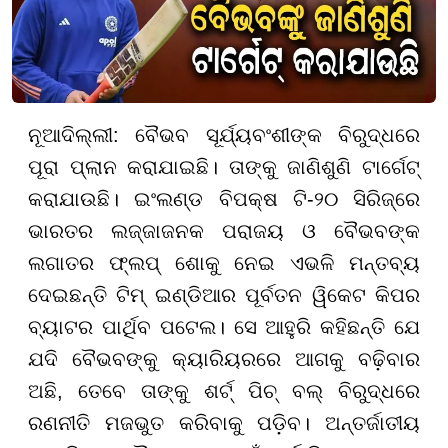
ନୂଆଦିଲ୍ଲୀ: ବୈଭବ ସୂର୍ଯ୍ୟବଂଶୀଙ୍କ ବିରୁଦ୍ଧରେ
ପୂରା ପ୍ଲାନ କରାଯାଇଛି। ତାଙ୍କୁ ଜାଣିଶୁଣି ଟାର୍ଗେଟ୍
କରାଯାଉଛି। ଇଂଲଣ୍ଡ ବିପକ୍ଷ ଟି-୨୦ ସିରିଜ୍‌ରେ
ଭାରତର ଲଜ୍ଜାଜନକ ପରାଜୟ ଓ ବୈଭବଙ୍କ
ଲଗାତର ଫ୍ଲପ୍ ଶୋକୁ ନେଇ ଏଭଳି ମନ୍ତବ୍ୟ
ଦେଇଛନ୍ତି ଟିମ୍ ଇଣ୍ଡିଆର ପୂର୍ବତନ ୱିକେଟ କିପର
ବ୍ୟାଟର ପାର୍ଥିବ ପଟେଲ। ସେ ଆହୁରି କହିଛନ୍ତି ଯେ
ଯଦି ବୈଭବଙ୍କୁ କ୍ୟାରିୟରରେ ଆଗକୁ ବଢ଼ିବାର
ଅଛି, ତେବେ ତାଙ୍କୁ ଶର୍ଟ୍ ପିଚ୍ ବଲ୍ ବିରୁଦ୍ଧରେ
ରଣନୀତି ମଜଭୁତ କରିବାକୁ ପଡ଼ିବ। ଅନ୍ତର୍ଜାତୀୟ