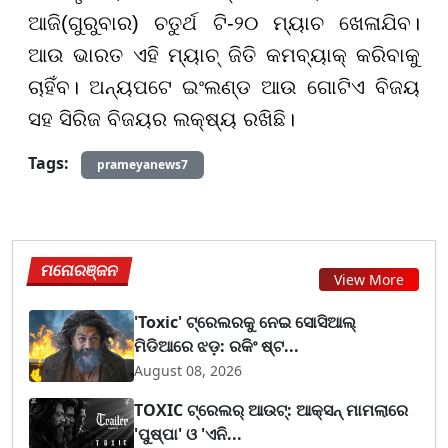
ଆଜି(ଗୁରୁବାର) ଚତୁର୍ଥ ଟି-୨୦ ମ୍ୟାଚ ଖେଳାଯିବ।
ଆଉ ଭାରତ ଏହି ମ୍ୟାଚ୍ ଜିତି କମବ୍ୟାକ୍ କରିବାକୁ
ଚାହିଁବ। ଅନ୍ୟପଟେ ଇଂଲଣ୍ଡ ଆଉ ଗୋଟିଏ ବିଜୟ
ସହ ସିରିଜ ବିଜୟର ଲକ୍ଷ୍ୟ ରଖିଛି।
Tags:
prameyanews7
ମନୋରଞ୍ଜନ
View More
'Toxic' ଟ୍ରେଲରକୁ ନେଇ ସୋସିଆଲ୍
ମିଡିଆରେ ଝଡ଼: ରକିଂ ଷ୍ଟ...
August 08, 2026
TOXIC ଟ୍ରେଲର୍ ଆଉଟ୍: ଆକ୍ସନ୍ ମାମଲାରେ
'ପୁଷ୍ପା' ଓ 'ଏନି...