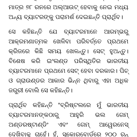
ମାତ୍ର ୭୮ ରନରେ ଅଲ୍ଆଉଟ୍ ହେବାକୁ ନେଇ ମଧ୍ୟ
ଅନ୍ୟ ବ୍ୟାଟରଙ୍କୁ ପରାମର୍ଶ ଦେଇଛନ୍ତି ପ୍ରାର୍ଥିବ।
ସେ କହିଛନ୍ତି ଯେ ବ୍ୟାଟରମାନେ ଆରମ୍ଭରୁ
ଆକ୍ରମଣାତ୍ମକ ଖେଳିବା ପରିବର୍ତ୍ତେ ପ୍ରଥମେ
କ୍ରିଜରେ କିଛି ସମୟ ଖେଳନ୍ତୁ। ସେଟ୍ ହୁଅନ୍ତୁ।
ବିଶେଷ କରି ଇଂଲଣ୍ଡ ପରିସ୍ଥିତିର ଭାରତୀୟ
ବ୍ୟାଟରମାନେ ପ୍ରଥମେ ସେଟ୍ ହେବା ଦରକାର। ପିଚ୍
ଓ ଗ୍ରାଉଣ୍ଡର ଆକାର ଭିନ୍ନ ଥିବାରୁ ଏହା ଅଧିକ
ଜରୁରୀ ବୋଲି ସେ କହିଛନ୍ତି।
ପ୍ରାର୍ଥିବ କହିଛନ୍ତି “ବ୍ରିଷ୍ଟଲରେ ମୁଁ ଭାରତୀୟ
ବ୍ୟାଟରମାନଙ୍କଠାରୁ ଆହୁରି ଭଲ ଗେମ୍
ଅଣ୍ଡରଷ୍ଟାଣ୍ଡିଂ ଏବଂ ଗେମ୍ ଆୱେରନେସ୍
ଦେଖିବାକୁ ଚାହେଁ। ହଁ, ସ୍କୋରବୋର୍ଡରେ ୨୦୦ ରନ୍