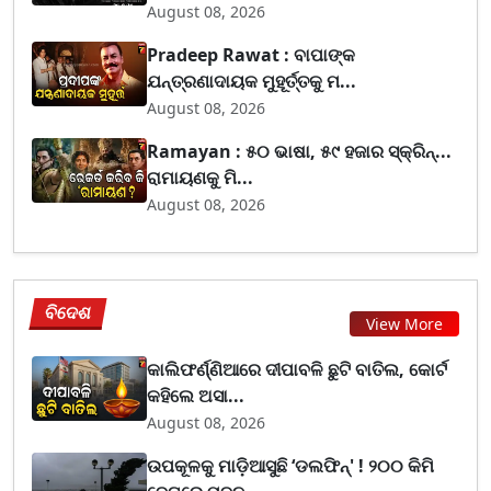
August 08, 2026
Pradeep Rawat : ବାପାଙ୍କ
ଯନ୍ତ୍ରଣାଦାୟକ ମୁହୂର୍ତ୍ତକୁ ମ...
August 08, 2026
Ramayan : ୫୦ ଭାଷା, ୫୯ ହଜାର ସ୍କ୍ରିନ୍...
ରାମାୟଣକୁ ମି...
August 08, 2026
ବିଦେଶ
View More
କାଲିଫର୍ଣ୍ଣିଆରେ ଦୀପାବଳି ଛୁଟି ବାତିଲ, କୋର୍ଟ
କହିଲେ ଅସା...
August 08, 2026
ଉପକୂଳକୁ ମାଡ଼ିଆସୁଛି ‘ଡଲଫିନ୍' ! ୨୦୦ କିମି