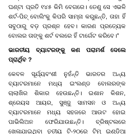
ଘଣ୍ଟା ପ୍ରତି ୧୪୫ କିମି ବେଗରେ। ତେଣୁ ସେ ଏଭଳି
ଶର୍ଟ-ପିଚ୍ ବୋଲିଂକୁ କିପରି ସାମ୍ନା କରୁଛନ୍ତି, ତାହା ହିଁ
ସବୁଠାରୁ ବଡ଼ ପ୍ରଶ୍ନ ହେବ। କାରଣ ପ୍ରତ୍ୟେକ
ବୋଲର ତାଙ୍କୁ ଶର୍ଟ ବଲରେ ହିଁ ଟାର୍ଗେଟ କରିବେ।”
ଭାରତୀୟ ବ୍ୟାଟରଙ୍କୁ କଣ ପରାମର୍ଶ ଦେଲେ
ପ୍ରାର୍ଥିବ ?
କେବଳ ସୂର୍ଯ୍ୟବଂଶୀ ନୁହଁନ୍ତି ଭାରତର ଅନ୍ୟ
ବ୍ୟାଟରମାନେ ମଧ୍ୟ ଇଂଲଣ୍ଡ ବୋଲରଙ୍କ
ଚାଲାଖିର ଶିକାର ହେଉଛନ୍ତି। ଇଶାନ କିଶନ,
ଶ୍ରେୟସ ଆୟର, ସୁଞ୍ଜୁ ସାମସନ ଓ ଅନ୍ୟ
ବ୍ୟାଟରମାନେ ମଧ୍ୟ ସହଜରେ ଆଉଟ ହୋଇ
ପାଭିଲିଅନ ଫେରିଯାଉଛନ୍ତି। ବ୍ରିଷ୍ଟଲରେ
ଖେଳାଯାଇଥିବା ତୃତୀୟ ଟି-୨୦ରେ ଟିମ୍ ଇଣ୍ଡିଆ