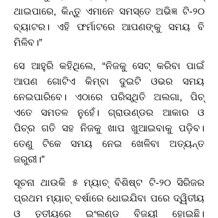
ଥାଇପାରେ, କିନ୍ତୁ ଏମାନେ ସମସ୍ତେ ଅଭିଜ୍ଞ ଟି-୨୦
ବ୍ୟାଟର। ଏହି ଫର୍ମାଟରେ ଆପଣଙ୍କୁ ସମୟ ବି
ମିଳିବ।”
ସେ ଆହୁରି କହିଥିଲେ, “ନିଜକୁ ସେଟ୍ କରିବା ପାଇଁ
ଆପଣ ଗୋଟିଏ କିମ୍ବା ଦୁଇଟି ଓଭର ସମୟ
ନେଇପାରିବେ। ଏଠାରେ ପରିସ୍ଥିତି ଅଲଗା, ପିଚ୍
ଏତେ ସମତଳ ନୁହେଁ। ଗ୍ରାଉଣ୍ଡର ଆକାର ଓ
ପିଚ୍‌ର ଗତି ସହ ନିଜକୁ ଖାପ ଖୁଆଇବାକୁ ପଡ଼ିବ।
ତେଣୁ ଟିକେ ସମୟ ନେଇ ଖେଳିବା ଅତ୍ୟନ୍ତ
ଜରୁରୀ।”
ସୂଚନା ଥାଉକି ୫ ମ୍ୟାଚ୍ ବିଶିଷ୍ଟ ଟି-୨୦ ସିରିଜର
ପ୍ରଥମ ମ୍ୟାଚ୍ ବର୍ଷାରେ ଧୋଇଯିବା ପରେ ଦ୍ୱିତୀୟ
ଓ ତୃତୀୟରେ ଇଂଲଣ୍ଡ ବିଜୟୀ ହୋଇଛି।