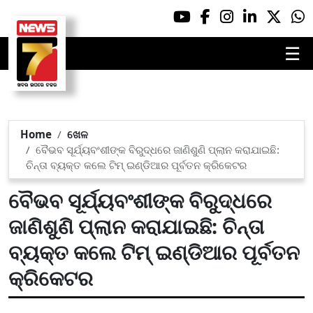
☰
Home
ଖେଳ
ବୈଭବ ସୂର୍ଯ୍ୟବଂଶୀଙ୍କ ବିରୁଦ୍ଧରେ ଜାଣିଶୁଣି ପ୍ଲାନ କରାଯାଇଛି:
ଚିନ୍ତା ବ୍ୟକ୍ତ କଲେ ଟିମ୍ ଇଣ୍ଡିଆର ପୂର୍ବତନ କ୍ରିକେଟର
ବୈଭବ ସୂର୍ଯ୍ୟବଂଶୀଙ୍କ ବିରୁଦ୍ଧରେ
ଜାଣିଶୁଣି ପ୍ଲାନ କରାଯାଇଛି: ଚିନ୍ତା
ବ୍ୟକ୍ତ କଲେ ଟିମ୍ ଇଣ୍ଡିଆର ପୂର୍ବତନ
କ୍ରିକେଟର