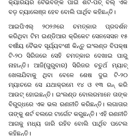
କ୍ୟାରିୟର ବୈଭବଙ୍କ ପାଇଁ ଶର୍ଟ-ପିଚ୍ ବଲ୍ ଏକ
ବଡ଼ ଚ୍ୟାଲେଞ୍ଜ ହେବ ବୋଲି ପାର୍ଥିବ
କହିଛନ୍ତି
।
ଆଇପିଏଲ୍ ୨୦୨୬ରେ ଚମତ୍କାର ପ୍ରଦର୍ଶନ
କରିଥିବା ଟିମ ଇଣ୍ଡିଆର କ୍ରିକେଟ ସେନସେସନ ୧୫
ବର୍ଷୀୟ ବୈଭବ ସୂର୍ଯ୍ୟବଂଶୀ କିନ୍ତୁ ଇଂଲଣ୍ଡ ବିପକ୍ଷ
ଟି-୨୦ ସିରିଜରେ ସେହି ଚମତ୍କାର ଦେଖାଇ ପାରୁ
ନାହାନ୍ତି। ଆଜି(ଗୁରୁବାର) ସିରିଜର ଚତୁର୍ଥ ମ୍ୟାଚ୍
ଖେଳାଯିବାକୁ ଥିବା ବେଳେ ଶେଷ ଦୁଇ ଟି-୨୦
ମ୍ୟାଚରେ ସେ ଯଥାକ୍ରମେ ୧୪ ଓ ୧୩ ରନ୍ କରି
ଆଉଟ୍ ହୋଇଛନ୍ତି। ଇଂଲଣ୍ଡ ବୋଲରମାନେ ତାଙ୍କ
ବିରୁଦ୍ଧରେ ଏକ ଭଲ ରଣନୀତି କରିଛନ୍ତି। ଲଗାତାର
ତାଙ୍କୁ ଶର୍ଟ ବଲରେ ଟାର୍ଗେଟ କରୁଛନ୍ତି। ଏହି ରଣନୀତି
ଆଗକୁ ମଧ୍ୟ ଜାରି ରହିବ ବୋଲି ପାର୍ଥିବ ପଟେଲ
କହିଛନ୍ତି।