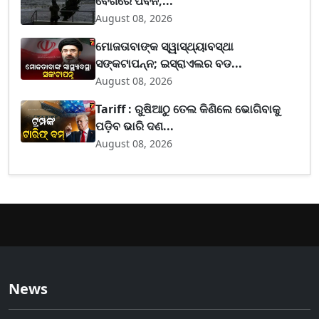
ବେଗରେ ପବନ,...
August 08, 2026
ମୋଜତାବାଙ୍କ ସ୍ୱାସ୍ଥ୍ୟାବସ୍ଥା
ସଙ୍କଟାପନ୍ନ; ଇସ୍ରାଏଲର ବଡ...
August 08, 2026
Tariff : ରୁଷିଆଠୁ ତେଲ କିଣିଲେ ଭୋଗିବାକୁ
ପଡ଼ିବ ଭାରି ଦଣ...
August 08, 2026
News