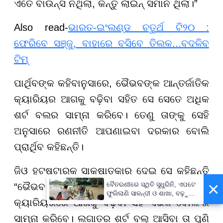
ଏତେ ବାଉନ୍ସ ନଥିଲା, କିନ୍ତୁ ଲାଇନ୍ ସମାନ ଥିଲା।”
Also read-
ଭାରତ-ଇଂଲଣ୍ଡ ଚତୁର୍ଥ ଟି୨୦ :
ଫେରିବେ ସଞ୍ଜୁ, ବାହାରେ ବସିବେ ତିଲକ...ବଦଳିବ
ଟିମ୍
ପାର୍ଥିବଙ୍କ କହିବାନୁସାରେ, ଭୈଭବଙ୍କ ଆନ୍ତର୍ଜାତିକ
କ୍ୟାରିୟର ଆଗକୁ ବଢ଼ିବା ସହିତ ସେ ସେତେ ଅଧିକ
ଶର୍ଟ ବଲର ସାମ୍ନା କରିବେ। ତେଣୁ ତାଙ୍କୁ ସେହି
ଅନୁସାରେ ରଣନୀତି ଆପଣାଇବା ଦରକାର ବୋଲି
ପ୍ରାର୍ଥିବ କହିଛନ୍ତି।
ଜିଓ ହଟଷ୍ଟାରକୁ ସାକ୍ଷାତ୍କାର ଦେଇ ସେ କହିଛନ୍ତି
×
ବୈତରଣୀରେ ସ୍ଥିତି ସୁଧୁରିନି, ଏପଟେ
“ଭୈଭବ ସୂର୍ଯ୍ୟବଂଶୀ ନିଜର ଆନ୍ତର୍ଜାତିକ
ଫୁଲିଲାଣି ସାଳନ୍ଦୀ ଓ ଶାଖା, ବଢ଼ୁଛି
କ୍ୟାରିୟରରେ ଆଗକୁ ବଢ଼ିବା ସହ ଏଭଳି ବୋଲିଂର
ବନ୍ୟା ଭୟ
ସାମ୍ନା କରିବେ। ଲଗାତର ଶର୍ଟ ବଲ୍ ଆସିବା ତା ପୁଣି