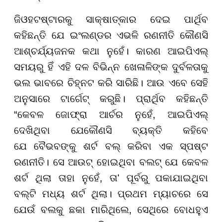
ଜିଓହଟଷ୍ଟାରକୁ ସାକ୍ଷାତ୍କାର ଦେଇ ପାର୍ଥିବ
କହିଛନ୍ତି ଯେ ଇଂଲଣ୍ଡର ଏଭଳି ରଣନୀତି କୌଣସି
ଆଶ୍ଚର୍ଯ୍ୟଜନକ କଥା ନୁହେଁ। କାରଣ ଆଇପିଏଲ୍
ସମୟରୁ ହିଁ ଏହି ଦଳ ବିଭିନ୍ନ ଖେଳାଳିଙ୍କ ଦୁର୍ବଳତାକୁ
ଭଲ ଭାବରେ ଚିହ୍ନଟ କରି ସାରିଛି। ଆଉ ଏବେ ସେହି
ଅନୁସାରେ ଟାର୍ଗେଟ୍ କରୁଛି। ପ୍ରାର୍ଥିବ କହିଛନ୍ତି
“କେବଳ ଜୋଫ୍ରା ଆର୍ଚର ନୁହେଁ, ଆଇପିଏଲ୍
ଦେଖିଥିବା ଯେକୌଣସି ବ୍ୟକ୍ତି କହିବେ
ଯେ ବୈଭବଙ୍କୁ ଶର୍ଟ ବଲ୍ କରିବା ଏକ ସ୍ପଷ୍ଟ
ରଣନୀତି। ସେ ଆଉଟ୍ ହୋଇଥିବା ବଲଟ୍‌ ଯେ କେବଳ
ଶର୍ଟ ଥିଲା ତାହା ନୁହେଁ, ତା' ପୂର୍ବରୁ ପକାଯାଇଥିବା
ବଲ୍‌ଟି ମଧ୍ୟ ଶର୍ଟ ଥିଲା। ପ୍ରଥମ ମ୍ୟାଚରେ ସେ
ଯେଉଁ ବଲକୁ ଛକା ମାରିଥିଲେ, ସେଥିରେ ବୋଧହୁଏ