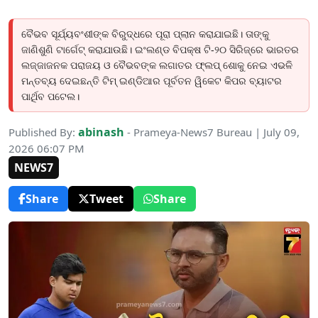
ବୈଭବ ସୂର୍ଯ୍ୟବଂଶୀଙ୍କ ବିରୁଦ୍ଧରେ ପୂରା ପ୍ଲାନ କରାଯାଇଛି। ତାଙ୍କୁ
ଜାଣିଶୁଣି ଟାର୍ଗେଟ୍ କରାଯାଉଛି। ଇଂଲଣ୍ଡ ବିପକ୍ଷ ଟି-୨୦ ସିରିଜ୍‌ରେ ଭାରତର
ଲଜ୍ଜାଜନକ ପରାଜୟ ଓ ବୈଭବଙ୍କ ଲଗାତର ଫ୍ଲପ୍ ଶୋକୁ ନେଇ ଏଭଳି
ମନ୍ତବ୍ୟ ଦେଇଛନ୍ତି ଟିମ୍ ଇଣ୍ଡିଆର ପୂର୍ବତନ ୱିକେଟ କିପର ବ୍ୟାଟର
ପାର୍ଥିବ ପଟେଲ।
abinash
Published By:
- Prameya-News7 Bureau | July 09,
2026 06:07 PM
NEWS7
Share
Tweet
Share