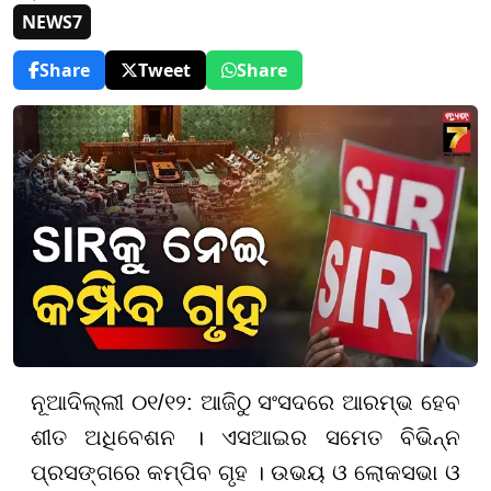
NEWS7
Share
Tweet
Share
ନୂଆଦିଲ୍ଲୀ ୦୧/୧୨: ଆଜିଠୁ ସଂସଦରେ ଆରମ୍ଭ ହେବ
ଶୀତ ଅଧିବେଶନ । ଏସଆଇର ସମେତ ବିଭିନ୍ନ
ପ୍ରସଙ୍ଗରେ କମ୍ପିବ ଗୃହ । ଉଭୟ ଓ ଲୋକସଭା ଓ