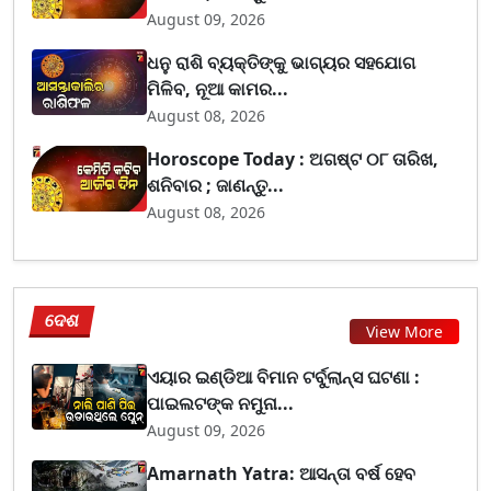
August 09, 2026
ଧନୁ ରାଶି ବ୍ୟକ୍ତିଙ୍କୁ ଭାଗ୍ୟର ସହଯୋଗ
ମିଳିବ, ନୂଆ କାମର...
August 08, 2026
Horoscope Today : ଅଗଷ୍ଟ ୦୮ ତାରିଖ,
ଶନିବାର ; ଜାଣନ୍ତୁ...
August 08, 2026
ଦେଶ
View More
ଏୟାର ଇଣ୍ଡିଆ ବିମାନ ଟର୍ବୁଲାନ୍ସ ଘଟଣା :
ପାଇଲଟଙ୍କ ନମୁନା...
August 09, 2026
Amarnath Yatra: ଆସନ୍ତା ବର୍ଷ ହେବ