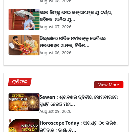
August 08, 2026
ଜେନ ଜିଙ୍କୁ ନେଇ କଙ୍ଗନାଙ୍କ ୟୁ-ଟର୍ଣ୍ଣ,
କହିଲେ- ଆଜିର ଯୁ...
August 07, 2026
ଦିଲ୍ଲୀରେ ନୀତିନ ନବୀନଙ୍କୁ ଭେଟିଲେ
ମନମୋହନ ସାମଲ, ବିଭିନ...
August 06, 2026
ରାଶିଫଳ
View More
Sawan : ଶ୍ରାବଣର ଦ୍ଵିତୀୟ ସୋମବାରରେ
ସୃଷ୍ଟି ହେଉଛି ମହା...
August 09, 2026
Horoscope Today : ଅଗଷ୍ଟ ୦୯ ତାରିଖ,
ରବିବାର ; ଜାଣନ୍ତୁ...