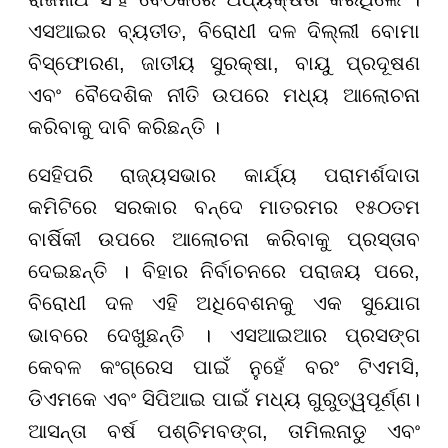
ଏସଆଇର ବ୍ୟତୀତ, ବିରୋଧୀ ଦଳ ଦିଲ୍ଲୀ ବୋମା
ବିସ୍ଫୋରଣ, ଜାତୀୟ ସୁରକ୍ଷା, ବାୟୁ ପ୍ରଦୂଷଣ
ଏବଂ ବୈଦେଶିକ ନୀତି ଉପରେ ମଧ୍ୟ ଆଲୋଚନା
କରିବାକୁ ଦାବି କରିଛନ୍ତି ।
ସେହିପରି ରାଜ୍ୟସଭାର କାର୍ଯ୍ୟ ପରାମର୍ଶଦାତା
କମିଟିରେ ସରକାର ବନ୍ଦେ ମାତରମର ୧୫୦ତମ
ବାର୍ଷିକୀ ଉପରେ ଆଲୋଚନା କରିବାକୁ ପ୍ରସ୍ତାବ
ଦେଇଛନ୍ତି । ବିହାର ନିର୍ବାଚନରେ ପରାଜୟ ପରେ,
ବିରୋଧୀ ଦଳ ଏହି ଅଧିବେଶନକୁ ଏକ ସୁଯୋଗ
ଭାବରେ ଦେଖୁଛନ୍ତି । ଏସଆଇଆର ପ୍ରସଙ୍ଗ
କେବଳ କଂଗ୍ରେସ ପାଇଁ ନୁହେଁ ବରଂ ଟିଏମସି,
ଡିଏମକେ ଏବଂ ସିପିଆଇ ପାଇଁ ମଧ୍ୟ ଗୁରୁତ୍ୱପୂର୍ଣ୍ଣ।
ଆସନ୍ତା ବର୍ଷ ପଶ୍ଚିମବଙ୍ଗ, ତାମିଲନାଡୁ ଏବଂ