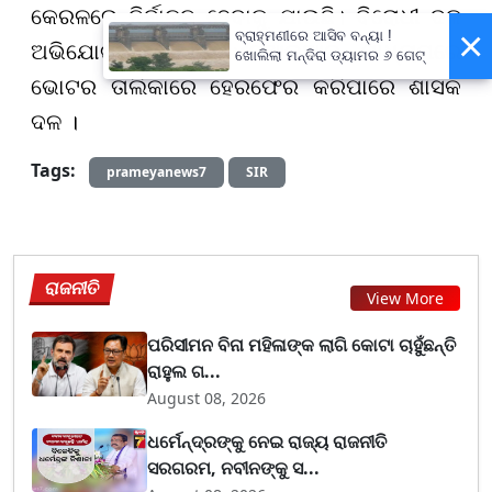
କେରଳରେ ନିର୍ବାଚନ ହେବାକୁ ଯାଉଛି। ବିରୋଧୀ ଦଳ
×
ବ୍ରାହ୍ମଣୀରେ ଆସିବ ବନ୍ୟା !
ଅଭିଯୋଗ କରିଛନ୍ତି ଏସଆଇଆର ମାଧ୍ୟମରେ
ଖୋଲିଲା ମନ୍ଦିରା ଡ୍ୟାମର ୬ ଗେଟ୍
ଭୋଟର ତାଲିକାରେ ହେରଫେର କରିପାରେ ଶାସକ
ଦଳ ।
Tags:
prameyanews7
SIR
ରାଜନୀତି
View More
ପରିସୀମନ ବିନା ମହିଳାଙ୍କ ଲାଗି କୋଟା ଚାହୁଁଛନ୍ତି
ରାହୁଲ ଗ...
August 08, 2026
ଧର୍ମେନ୍ଦ୍ରଙ୍କୁ ନେଇ ରାଜ୍ୟ ରାଜନୀତି
ସରଗରମ, ନବୀନଙ୍କୁ ସ...