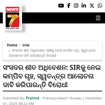
☰
Home
ଦେଶ
ସଂସଦର ଶୀତ ଅଧିବେଶନ: SIRକୁ ନେଇ କମ୍ପିବ ଗୃହ, ସ୍ୱତନ୍ତ୍ର
ଆଲୋଚନା ଦାବି କରିପାରନ୍ତି ବିରୋଧୀ
ସଂସଦର ଶୀତ ଅଧିବେଶନ: SIRକୁ ନେଇ
କମ୍ପିବ ଗୃହ, ସ୍ୱତନ୍ତ୍ର ଆଲୋଚନା
ଦାବି କରିପାରନ୍ତି ବିରୋଧୀ
Prativa
Published By:
- Prameya-News7 Bureau | December
01, 2025 08:22 AM