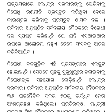
ରାଜ୍ୟସଭାରେ କେନ୍ଦ୍ର ସରକାରଙ୍କୁ ଘେରିବାକୁ
ବିରୋଧି ରଣନୀତି ପ୍ରସ୍ତୁତ କରିଥିବା ବେଳେ
କାଉଣ୍ଟର କରିବାକୁ ପ୍ରସ୍ତୁତ ଶାସକ ଦଳ ।
ରବିବାର ଅନୁଷ୍ଠିତ ସର୍ବଦଳୀୟ ବୈଠକରେ ବିରୋଧୀ
ଦଳ ସ୍ପଷ୍ଟ କରିଛନ୍ତି ଯେ ଯଦି ଏସଆଇଆର
ଉପରେ ଆଲୋଚନା ନହୁଏ ତେବେ ସଂସଦକୁ ଅଚଳ
କରିଦିଆଯିବ ।
ବିରୋଧୀ ଦଳଗୁଡ଼ିକ ଏହି ପ୍ରସଙ୍ଗରେ ଏକଜୁଟ
ହୋଇଛନ୍ତି । ସେପଟେ ଗୃହକୁ ସୁରୁଖୁରୁରେ ଚଳାଇବାକୁ
ବିରୋଧୀଙ୍କ ସହଯୋଗ ଲୋଡ଼ିଛନ୍ତି କେନ୍ଦ୍ର
ସରକାର। ରବିବାର ଅନୁଷ୍ଠିତ ସର୍ବଦଳୀୟ ବୈଠକରେ
୩୬ ରାଜନୈତିକ ଦଳର ୫୦ରୁ ଉର୍ଦ୍ଧ୍ବ ନେତା
ଅଂଶଗ୍ରହଣ କରିଥିଲେ। ପ୍ରତିରକ୍ଷା ମନ୍ତ୍ରୀ
ରାଜନାଥ ସିଂହ ବୈଠକରେ ଅଧ୍ୟକ୍ଷତା କରିଥିଲେ ।