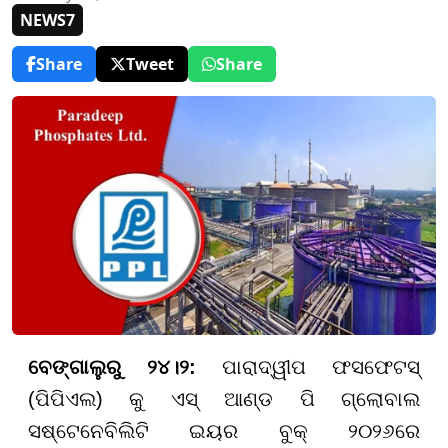
NEWS7
Share
Tweet
Share
ବେଙ୍ଗାଲୁରୁ ୨୪।୨:
ପାରାଦ୍ୱୀପ ଫସଫେଟସ୍
(ପିପିଏଲ) କୁ ଏସ୍ ଆଣ୍ଡ ପି ଗ୍ଲୋବାଲ
ସଷ୍ଟେନେବିଲିଟି ଇୟର ବୁକ୍ ୨୦୨୬ରେ