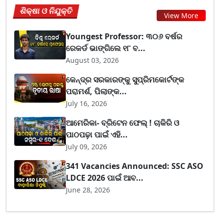
ଶିକ୍ଷା ଓ ନିଯୁକ୍ତି
View More
Youngest Professor: ୩୦୬ ବର୍ଷର
ରେକର୍ଡ ଭାଙ୍ଗିଲେ ୧୮ ବ...
August 03, 2026
କେନ୍ଦ୍ର ସରକାରଙ୍କୁ ସୁପ୍ରିମକୋର୍ଟଙ୍କ
ପରାମର୍ଶ, ପିଲାଙ୍କ...
July 16, 2026
ଆମେରିକା- ବ୍ରିଟେନ ଫେଲ୍ ! ଚାକିରି ଓ
ପାଠପଢ଼ା ପାଇଁ ଏହି...
July 09, 2026
341 Vacancies Announced: SSC ASO
LDCE 2026 ପାଇଁ ଆବ...
June 28, 2026