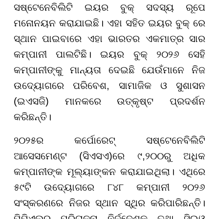
ସଷ୍ଟେନେବିଲିଟି ଇୟର ବୁକ୍ ସଦସ୍ୟ ରୂପେ
ମନୋନୟନ କରାଯାଇଛି। ଏହା ସହିତ ଇୟର ବୁକ୍ ରେ
ସ୍ଥାନ ପାଇବାରେ ଏହା ଭାରତର ଏକମାତ୍ର ସାର
କମ୍ପାନୀ ପାଲଟିଛି। ଇୟର ବୁକ୍ ୨୦୨୬ ସେହି
କମ୍ପାନୀଙ୍କୁ ମାନ୍ୟତା ଦେଇଛି ଯେଉଁମାନେ ନିଜ
ଉଦ୍ୟୋଗରେ ପରିବେଶ, ସାମାଜିକ ଓ ସୁଶାସନ
(ଇଏସଜି) ମାନକରେ ଉତ୍କୃଷ୍ଟ ପ୍ରଦର୍ଶନ
କରିଛନ୍ତି।
୨୦୨୫ର କର୍ପୋରେଟ୍ ସଷ୍ଟେନେବିଲିଟି
ଆସେସମେଣ୍ଟ (ସିଏସଏ)ରେ ୯,୨୦୦ରୁ ଅଧିକ
କମ୍ପାନୀଙ୍କ ମୂଲ୍ୟାଙ୍କନ କରାଯାଇଥିଲା। ଏଥିରେ
୫୯ଟି ଉଦ୍ୟୋଗରେ ୮୪୮ କମ୍ପାନୀ ୨୦୨୬
ସଂସ୍କରଣରେ ନିଜର ସ୍ଥାନ ସ୍ଥିର କରିପାରିଛନ୍ତି।
ପିପିଏଲର ପରିଚାଳନା ନିର୍ଦ୍ଦେଶକ ତଥା ସିଇଓ