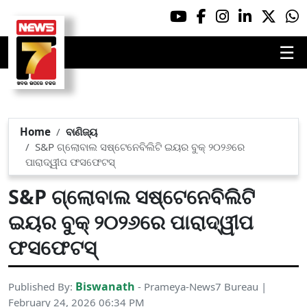
☰
Home
ବାଣିଜ୍ୟ
S&P ଗ୍ଲୋବାଲ ସଷ୍ଟେନେବିଲିଟି ଇୟର ବୁକ୍ ୨୦୨୬ରେ
ପାରାଦ୍ୱୀପ ଫସଫେଟସ୍
S&P ଗ୍ଲୋବାଲ ସଷ୍ଟେନେବିଲିଟି
ଇୟର ବୁକ୍ ୨୦୨୬ରେ ପାରାଦ୍ୱୀପ
ଫସଫେଟସ୍
Biswanath
Published By:
- Prameya-News7 Bureau |
February 24, 2026 06:34 PM