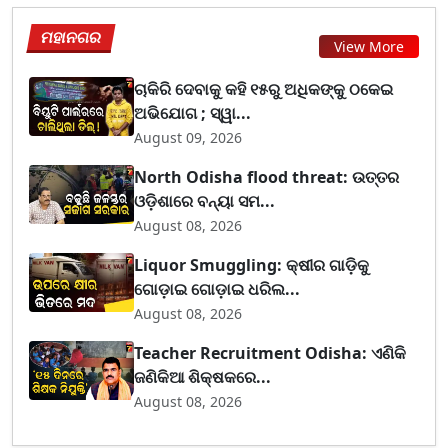
ମହାନଗର
View More
ଚାକିରି ଦେବାକୁ କହି ୧୫ରୁ ଅଧିକଙ୍କୁ ଠକେଇ
ଅଭିଯୋଗ ; ସ୍ୱା...
August 09, 2026
North Odisha flood threat: ଉତ୍ତର
ଓଡ଼ିଶାରେ ବନ୍ୟା ସମ...
August 08, 2026
Liquor Smuggling: କ୍ଷୀର ଗାଡ଼ିକୁ
ଗୋଡ଼ାଇ ଗୋଡ଼ାଇ ଧରିଲ...
August 08, 2026
Teacher Recruitment Odisha: ଏଣିକି
ଜଣିକିଆ ଶିକ୍ଷକରେ...
August 08, 2026