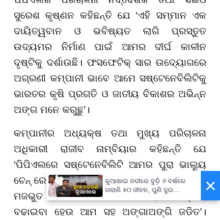
ସୁରେଶ କୃଷ୍ଣନ କହିଛନ୍ତି ଯେ ‘ଏହି ସମ୍ମାନ ଏକ
ଦାୟିତ୍ୱବାନ ଓ ଭବିଷ୍ୟତ ଲାଗି ପ୍ରସ୍ତୁତ
ଉଦ୍ୟମର ନିର୍ମାଣ ପାଇଁ ଆମର ଦୀର୍ଘ କାଳୀନ
ଦୃଷ୍ଟିକୁ ଦର୍ଶାଉଛି। ଫସଫେଟିକ୍ ସାର ଉଦ୍ୟୋଗରେ
ଅଗ୍ରଣୀ କମ୍ପାନୀ ଭାବେ ଆମେ ସଷ୍ଟେନେବିଲିଟିକୁ
ଭାରତର କୃଷି ପ୍ରଗତି ଓ ଜାତୀୟ ବିକାଶର ଅଭିନ୍ନ
ଅଙ୍ଗ ମନେ କରୁଛୁ’।
କମ୍ପାନୀର ଅଧ୍ୟକ୍ଷ ତଥା ମୁଖ୍ୟ ପରିଚାଳନା
ଅଧିକାରୀ ରାଜୀବ ନାମ୍ବିୟାର କହିଛନ୍ତି ଯେ
‘ପିପିଏଲରେ ସଷ୍ଟେନେବିଲିଟି ଆମର ପୁରା ଭାଲ୍ୟୁ
ଚେନ୍ ରେ ମିସିକି ରହିଛି , ହୁଏତ ଏହା ସୁଶାସନ ଢାଞ୍ଚାକୁ
×
କୁଆଖାଇ ନଦୀରେ ବୁଡ଼ି ୬ ବର୍ଷରେ
ଗଲାଣି ୫୦ ଜୀବନ, ପୁଣି ଦୁଇ
ମଜଭୁତ କରିବା ହେଉ ଅଥବା ପରିଚାଳନା ଦକ୍ଷତା
ସାଙ୍ଗଙ୍କ ମୃତ୍ୟୁ
ବଢାଇବା ହେଉ ଆମ ସହ ଅଙ୍ଗାଅଙ୍ଗି ଜଡିତ’।