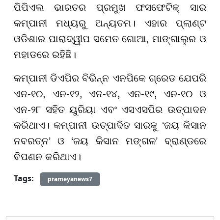
ପିପିଏଲ ଭାରତର ପ୍ରମୁଖ ଫସଫେଟିକ୍ ସାର
କମ୍ପାନୀ ମଧ୍ୟରୁ ଅନ୍ୟତମ। ଏହାର ପ୍ଲାଣ୍ଟ
ଓଡିଶାର ପାରାଦ୍ୱୀପ ସମେତ ଗୋଆ, ମାଙ୍ଗାଲୁର ଓ
ମହାଡରେ ରହିଛି।
କମ୍ପାନୀ ଡିଏପିର ବିଭିନ୍ନ ଏନପିକେ ଗ୍ରେଡ ଯେପରି
ଏନ-୧୦, ଏନ-୧୨, ଏନ-୧୪, ଏନ-୧୯, ଏନ-୧୦ ଓ
ଏନ-୨୮ ସହିତ ୟୁରିୟା ଏବଂ ଏସଏସପିର ଉତ୍ପାଦନ
କରିଥାଏ। କମ୍ପାନୀ ଉତ୍ପାଦିତ ସାରକୁ ‘ଜୟ କିସାନ
ନବରତ୍ନ’ ଓ ‘ଜୟ କିସାନ ମଙ୍ଗଳ’ ବ୍ରାଣ୍ଡରେ
ବିପଣନ କରିଥାଏ।
Tags:
prameyanews7