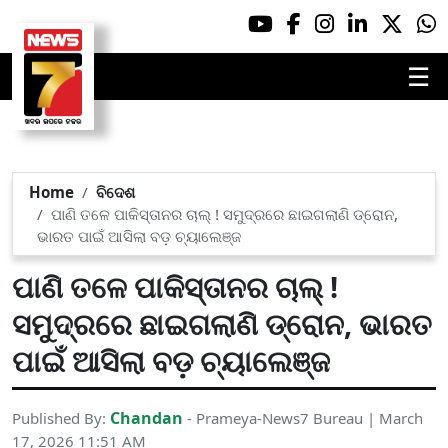
☰
Home
ବିଦେଶ
ପାଣି ତଳେ ପାକିସ୍ତାନର ଚାଲ୍ ! ସମୁଦ୍ରରେ ଛାଇଗଲାଣି ଡ୍ରୋନ,
ଭାରତ ପାଇଁ ଆସିଲା ବଡ଼ ଚ୍ୟାଲେଞ୍ଜ
ପାଣି ତଳେ ପାକିସ୍ତାନର ଚାଲ୍ !
ସମୁଦ୍ରରେ ଛାଇଗଲାଣି ଡ୍ରୋନ, ଭାରତ
ପାଇଁ ଆସିଲା ବଡ଼ ଚ୍ୟାଲେଞ୍ଜ
Chandan
Published By:
- Prameya-News7 Bureau | March
17, 2026 11:51 AM