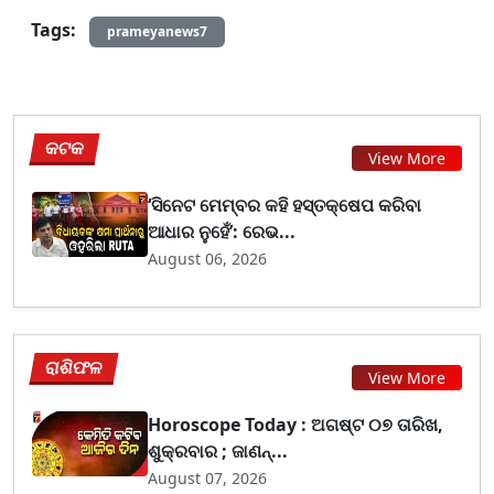
Tags:
prameyanews7
କଟକ
View More
‘ସିନେଟ ମେମ୍ବର କହି ହସ୍ତକ୍ଷେପ କରିବା
ଆଧାର ନୁହେଁ’: ରେଭ...
August 06, 2026
ରାଶିଫଳ
View More
Horoscope Today : ଅଗଷ୍ଟ ୦୭ ତାରିଖ,
ଶୁକ୍ରବାର ; ଜାଣନ୍...
August 07, 2026