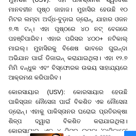
ମାନବହୀନ ପୃଷ୍ଠ ଜାହାଜ। ମୁହାସିର ହେଉଛି ୧୦
ମିଟର ଲମ୍ବା ଅର୍ଦ୍ଧ-ବୁଡ଼ାଇ ଡ୍ରୋନ୍, ଯାହାର ଓଜନ
୭.୩ ଟନ୍। ଏହା ପୃଷ୍ଠରେ ୪୦ ନଟ୍ ବେଗରେ
ପହଞ୍ଚିପାରିବ। ଏହାର ପରିସର ୪୦୦+ ନଟିକାଲ୍
ମାଇଲ୍। ମୁହାସିରକୁ ବିଶେଷ ଭାବରେ ଗୁଇନ୍ଦା
ଅଭିଯାନ ପାଇଁ ଡିଜାଇନ୍ କରାଯାଇଥିଲା। ଏହା ୧୨.୭
ମିମି ବନ୍ଧୁକ ଏବଂ ବିସ୍ଫୋରକ ଉଭୟ ସାହାଯ୍ୟରେ
ଆକ୍ରମଣ କରିପାରିବ।
କୋରସାୟାର (USV): କୋରସାୟାର ହେଉଛି
ପାକିସ୍ତାନ ନୌସେନା ପାଇଁ ବିକଶିତ ଏକ ନୌସେନା
ଡ୍ରୋନ୍। ଏହାକୁ ପାକିସ୍ତାନର ଘରୋଇ ପ୍ରତିରକ୍ଷା
ଶିଳ୍ପ ଦ୍ୱାରା ବିକଶିତ କରାଯାଇଥିଲା।
କୋରସାୟାର, ଏକ ୪ ମିଟର ଲମ୍ବା 'କାମିକାଜେ'