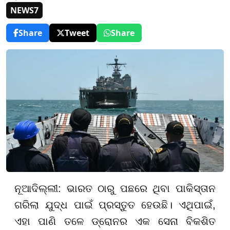
NEWS7
Share
Tweet
Share
ନୂଆଦିଲ୍ଲୀ: ଭାରତ ଠାରୁ ପଛରେ ଥିବା ପାକିସ୍ତାନ
ଗରିଲା ଯୁଦ୍ଧ ପାଇଁ ପ୍ରସ୍ତୁତ ହେଉଛି। ଏଥିପାଇଁ,
ଏହା ପାଣି ତଳେ ଡ୍ରୋନର ଏକ ସେନା ବିକଶିତ