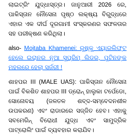
ଲାଇଟ୍ରିଂ ଯୁଦ୍ଧାସ୍ତ୍ର। ଜାନୁଆରୀ 2026 ରେ,
ପାକିସ୍ତାନ ନୌସେନା ପୃଷ୍ଠ ଲକ୍ଷ୍ୟ ବିରୁଦ୍ଧରେ
ଏହାର ଏକ ଦୀର୍ଘ ଦୂରଗାମୀ ସଂସ୍କରଣର ସଫଳତାର
ସହ ପରୀକ୍ଷଣ କରିଥିଲା।
also-
Mojtaba Khamenei: ରୁଷ୍‌କୁ ଏୟାରଲିଫ୍ଟ
ହେଲେ ଇରାନର ନୂଆ ସୁପ୍ରିମ୍ ଲିଡର, ପୁଟିନଙ୍କ
ମହଲରେ ହେଲା ସର୍ଜରୀ !
ଶାହପର III (MALE UAS): ପାକିସ୍ତାନ ନୌସେନା
ପାଇଁ ବିକଶିତ ଶାହପର III ଡ୍ରୋନ୍ ହାଲୁକା ଟର୍ପେଡୋ,
ସୋନୋବୟ (ଜଳତଳ ଶବ୍ଦ-ସମ୍ବେଦନଶୀଳ
ଉପକରଣ) ଏବଂ ରାଡାରରେ ସଜ୍ଜିତ ହେବ। ଏହାକୁ
ସବମେରିନ୍ ବିରୋଧୀ ଯୁଦ୍ଧ ଏବଂ ସାମୁଦ୍ରିକ
ପାଟ୍ରୋଲିଂ ପାଇଁ ବ୍ୟବହାର କରାଯିବ।