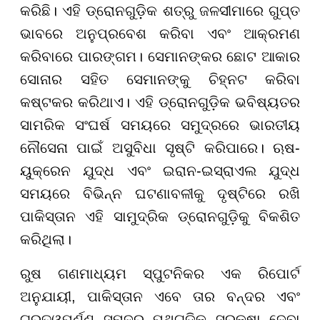
କରିଛି। ଏହି ଡ୍ରୋନଗୁଡ଼ିକ ଶତ୍ରୁ ଜଳସୀମାରେ ଗୁପ୍ତ
ଭାବରେ ଅନୁପ୍ରବେଶ କରିବା ଏବଂ ଆକ୍ରମଣ
କରିବାରେ ପାରଙ୍ଗମ। ସେମାନଙ୍କର ଛୋଟ ଆକାର
ସୋନାର ସହିତ ସେମାନଙ୍କୁ ଚିହ୍ନଟ କରିବା
କଷ୍ଟକର କରିଥାଏ। ଏହି ଡ୍ରୋନଗୁଡ଼ିକ ଭବିଷ୍ୟତର
ସାମରିକ ସଂଘର୍ଷ ସମୟରେ ସମୁଦ୍ରରେ ଭାରତୀୟ
ନୌସେନା ପାଇଁ ଅସୁବିଧା ସୃଷ୍ଟି କରିପାରେ। ଋଷ-
ୟୁକ୍ରେନ ଯୁଦ୍ଧ ଏବଂ ଇରାନ-ଇସ୍ରାଏଲ ଯୁଦ୍ଧ
ସମୟରେ ବିଭିନ୍ନ ଘଟଣାବଳୀକୁ ଦୃଷ୍ଟିରେ ରଖି
ପାକିସ୍ତାନ ଏହି ସାମୁଦ୍ରିକ ଡ୍ରୋନଗୁଡ଼ିକୁ ବିକଶିତ
କରିଥିଲା।
ରୁଷ ଗଣମାଧ୍ୟମ ସ୍ପୁଟନିକର ଏକ ରିପୋର୍ଟ
ଅନୁଯାୟୀ, ପାକିସ୍ତାନ ଏବେ ତାର ବନ୍ଦର ଏବଂ
ଗୁରୁତ୍ୱପୂର୍ଣ୍ଣ ସମୁଦ୍ର ପଥଗୁଡ଼ିକୁ ସୁରକ୍ଷା ଦେବା