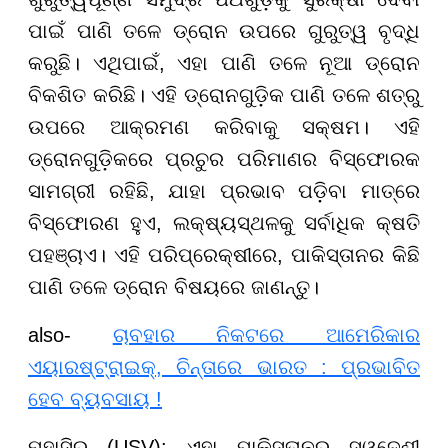
ପାଇଁ ପାଣି ତଳେ ଡ୍ରୋନ ଉପରେ ଗୁରୁତ୍ୱ ବୃଦ୍ଧି
କରୁଛି। ଏଥିପାଇଁ, ଏହା ପାଣି ତଳେ ନୂଆ ଡ୍ରୋନ
ବିକଶିତ କରିଛି। ଏହି ଡ୍ରୋନଗୁଡ଼ିକ ପାଣି ତଳେ ଶତ୍ରୁ
ଉପରେ ଆକ୍ରମଣ କରିବାକୁ ସକ୍ଷମ। ଏହି
ଡ୍ରୋନଗୁଡ଼ିକରେ ପ୍ରଚୁର ପରିମାଣର ବିସ୍ଫୋରକ
ସାମଗ୍ରୀ ରହିଛି, ଯାହା ପ୍ରଭାବ ପଡ଼ିବା ମାତ୍ରେ
ବିସ୍ଫୋରଣ ହୁଏ, ଲକ୍ଷ୍ୟସ୍ଥଳକୁ ସର୍ବାଧିକ କ୍ଷତି
ପହଞ୍ଚାଏ। ଏହି ପରିପ୍ରେକ୍ଷୀରେ, ପାକିସ୍ତାନର କିଛି
ପାଣି ତଳେ ଡ୍ରୋନ ବିଷୟରେ ଜାଣନ୍ତୁ।
also-
ଚାବହାର ନିକଟରେ ଆମେରିକାର
ଏୟାରଷ୍ଟ୍ରାଇକ୍, ଚିନ୍ତାରେ ଭାରତ : ପ୍ରଭାବିତ
ହେବ ବ୍ୟବସାୟ !
ମୁହାସିର (USV): ଏହା ପାକିସ୍ତାନର ସ୍ୱଦେଶୀ