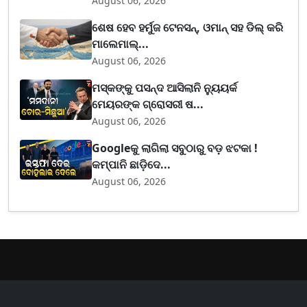
August 06, 2026
ଶେଷ ହେବ ହର୍ମୁଜ ଟେନସନ୍, ଓମାନ୍ ସହ ଡିଲ୍ କରି
ମାଲେମାଲ୍...
August 06, 2026
ମସ୍କଙ୍କୁ ପସନ୍ଦ ଆସିଲାନି ନ୍ୟୁୟର୍କ
ମେୟରଙ୍କ ଗ୍ରୋସରୀ ଷ...
August 06, 2026
Googleକୁ ଲାଗିଲା ସବୁଠାରୁ ବଡ଼ ଝଟକା !
କମ୍ପାନି ଛାଡ଼ିଦେ...
August 06, 2026