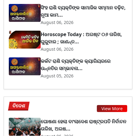
ସିଂହ ରାଶି ବ୍ୟକ୍ତିଙ୍କ ସାମାଜିକ ସମ୍ମାନ ବଢ଼ିବ,
ନୂଆ କାମ...
August 06, 2026
Horoscope Today : ଅଗଷ୍ଟ ୦୬ ତାରିଖ,
ଗୁରୁବାର ; ଜାଣନ୍ତ...
August 06, 2026
କର୍କଟ ରାଶି ବ୍ୟକ୍ତିଙ୍କ କ୍ୟାରିୟରରେ
ଉନ୍ନତିର ସମ୍ଭାବନା...
August 05, 2026
ବିଦେଶ
View More
ଘୋଷଣା ହେଲା ବାଂଲାଦେଶ ରାଷ୍ଟ୍ରପତି ନିର୍ବାଚନ
ତାରିଖ, ଅଗଷ...