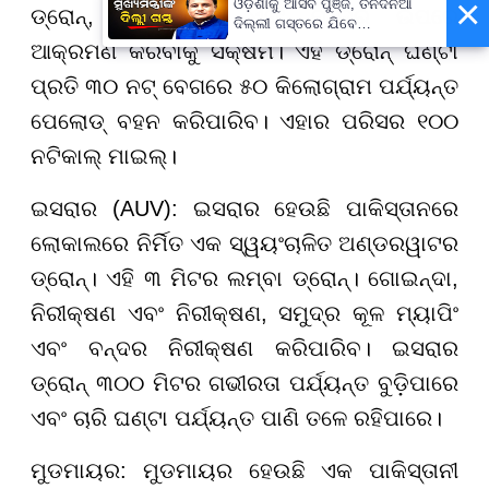
×
ଓଡ଼ିଶାକୁ ଆସିବ ପୁଞ୍ଜି, ତିନିଦିନିଆ
ଡ୍ରୋନ୍, ଯୁଦ୍ଧଜାହାଜ ଏବଂ ବନ୍ଦର ଉପରେ
ଦିଲ୍ଲୀ ଗସ୍ତରେ ଯିବେ
ମୁଖ୍ୟମନ୍ତ୍ରୀ ମୋହନ ମାଝୀ
ଆକ୍ରମଣ କରିବାକୁ ସକ୍ଷମ। ଏହି ଡ୍ରୋନ୍ ଘଣ୍ଟା
ପ୍ରତି ୩୦ ନଟ୍ ବେଗରେ ୫୦ କିଲୋଗ୍ରାମ ପର୍ଯ୍ୟନ୍ତ
ପେଲୋଡ୍ ବହନ କରିପାରିବ। ଏହାର ପରିସର ୧୦୦
ନଟିକାଲ୍ ମାଇଲ୍।
ଇସରାର (AUV): ଇସରାର ହେଉଛି ପାକିସ୍ତାନରେ
ଲୋକାଲରେ ନିର୍ମିତ ଏକ ସ୍ୱୟଂଚାଳିତ ଅଣ୍ଡରୱାଟର
ଡ୍ରୋନ୍। ଏହି ୩ ମିଟର ଲମ୍ବା ଡ୍ରୋନ୍। ଗୋଇନ୍ଦା,
ନିରୀକ୍ଷଣ ଏବଂ ନିରୀକ୍ଷଣ, ସମୁଦ୍ର କୂଳ ମ୍ୟାପିଂ
ଏବଂ ବନ୍ଦର ନିରୀକ୍ଷଣ କରିପାରିବ। ଇସରାର
ଡ୍ରୋନ୍ ୩୦୦ ମିଟର ଗଭୀରତା ପର୍ଯ୍ୟନ୍ତ ବୁଡ଼ିପାରେ
ଏବଂ ଚାରି ଘଣ୍ଟା ପର୍ଯ୍ୟନ୍ତ ପାଣି ତଳେ ରହିପାରେ।
ମୁଡମାୟର: ମୁଡମାୟର ହେଉଛି ଏକ ପାକିସ୍ତାନୀ