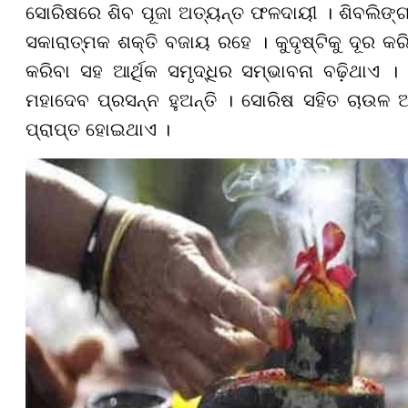
ସୋରିଷରେ ଶିବ ପୂଜା ଅତ୍ୟନ୍ତ ଫଳଦାୟୀ । ଶିବଲିଙ୍ଗର
ସକାରାତ୍ମକ ଶକ୍ତି ବଜାୟ ରହେ । କୁଦୃଷ୍ଟିକୁ ଦୂର କରି
କରିବା ସହ ଆର୍ଥିକ ସମୃଦ୍ଧିର ସମ୍ଭାବନା ବଢ଼ିଥାଏ 
ମହାଦେବ ପ୍ରସନ୍ନ ହୁଅନ୍ତି । ସୋରିଷ ସହିତ ଚାଉଳ ଅର
ପ୍ରାପ୍ତ ହୋଇଥାଏ ।