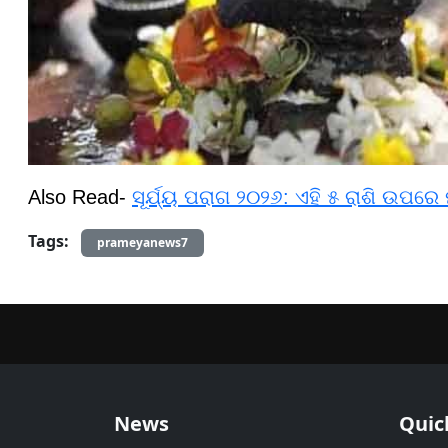
Also Read-
ସୂର୍ଯ୍ୟ ପରାଗ ୨୦୨୬: ଏହି ୫ ରାଶି ଉପର
Tags:
prameyanews7
News
Quic