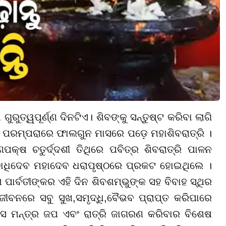
ୁରୁତ୍ୱପୂର୍ଣ୍ଣ ଦିନଟିଏ। ଶିବଙ୍କୁ ସନ୍ତୁଷ୍ଟ କରିବା ଲାଗି
ଦୁ ପରମ୍ପରାରେ ଫାଲଗୁନ ମାସରେ ପଡ଼େ ମହାଶିବରାତ୍ରି ।
ପକ୍ଷ ଚତୁର୍ଦ୍ଦଶୀ ତିଥିରେ ପବିତ୍ର ଶିବରାତ୍ରି ପାଳନ
େବାଧିଦେବ ମହାଦେବ ଧରାପୃଷ୍ଠରେ ପ୍ରକଟ ହୋଇଥିଲେ ।
 ପାର୍ବତୀଙ୍କର ଏହି ଦିନ ଶିବଶମ୍ଭୁଙ୍କ ସହ ବିବାହ ସ୍ଥିର
ଜୀବନରେ ସବୁ ସୁଖ
,ସମୃଦ୍ଧି,ବୈଭବ ପ୍ରାପ୍ତ କରିପାରେ
ବାସ ମନ୍ତ୍ର ଜପ ଏବଂ ରାତ୍ରି ଜାଗରଣ କରିବାର ବିଶେଷ