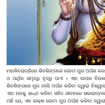
ମହାଶିବରାତ୍ରିରେ ଶିବଲିଙ୍ଗରେ ଗୋଟା ମୁଗ ଅର୍ପଣ କରନ୍ତ
ଓ ଆର୍ଥିକ ସମୃଦ୍ଧି ବୃଦ୍ଧି ପାଏ । ଏହା ପାପର ବିନ
ଶିବଲିଙ୍ଗରେ ମୁଗ ଡାଲି ଅର୍ପଣ କରିବା ଦ୍ୱାରା ବିଶ୍ୱା
ଏହା ମନକୁ ଶାନ୍ତ କରିବା ସହିତ ଜୀବନରେ ସକାରାତ୍ମକ 
ଅଛି ଯେ, ଏକ ଲକ୍ଷ ଗୋଟା ମୁଗ ଅର୍ପଣ କରିବା ଦ୍ୱାରା