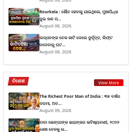
Rourkela : ଶୌଚ ହେବାକୁ ଯାଇଥିଲେ, ମୁଖାପିନ୍ଧା
ଦୁଇ ଜଣ ପ...
August 08, 2026
ଉଦ୍ଧବଙ୍କ ବେକ କାଟି ଦେଲେ ଦୁର୍ବୃତ୍ତ, ଲିଫ୍ଟ
ନଦେବାରୁ ଘଟ...
August 08, 2026
ବିଶେଷ
View More
The Richest Poor Man of India : ୩୫ ବର୍ଷର
ଦରମା, ଅବ...
August 09, 2026
ବାବା ଭେଙ୍ଗାଙ୍କ ଭୟଙ୍କର ଭବିଷ୍ୟବାଣୀ, ୨୦୨୬
ଶେଷ ବେଳକୁ ଲ...