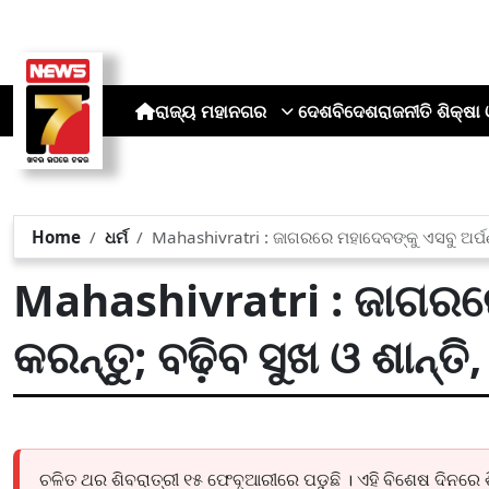
ରାଜ୍ୟ
ମହାନଗର
ଦେଶ
ବିଦେଶ
ରାଜନୀତି
ଶିକ୍ଷା 
Home
ଧର୍ମ
Mahashivratri : ଜାଗରରେ ମହାଦେବଙ୍କୁ ଏସବୁ ଅର୍ପଣ କରନ
Mahashivratri : ଜାଗରରେ
କରନ୍ତୁ; ବଢ଼ିବ ସୁଖ ଓ ଶାନ୍ତି, 
ଚଳିତ ଥର ଶିବରାତ୍ରୀ ୧୫ ଫେବୃଆରୀରେ ପଡୁଛି । ଏହି ବିଶେଷ ଦିନରେ 