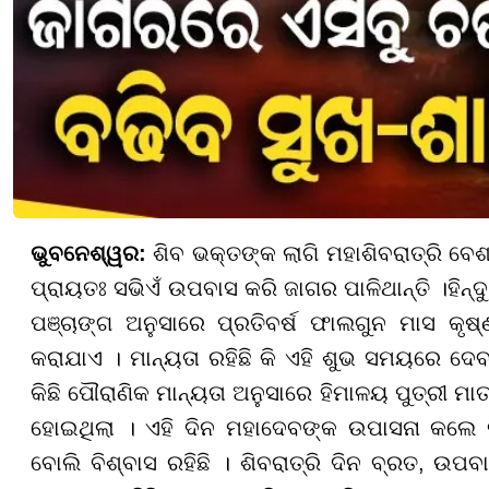
ଭୁବନେଶ୍ୱର:
ଶିବ ଭକ୍ତଙ୍କ ଲାଗି ମହାଶିବରାତ୍ରି ବେଶ ଗ
ପ୍ରାୟତଃ ସଭିଏଁ ଉପବାସ କରି ଜାଗର ପାଳିଥାନ୍ତି ।
ହିନ୍
ପଞ୍ଚାଙ୍ଗ ଅନୁସାରେ ପ୍ରତିବର୍ଷ ଫାଲଗୁନ ମାସ କୃଷ୍ଣ
କରାଯାଏ । ମାନ୍ୟତା ରହିଛି କି ଏହି ଶୁଭ ସମୟରେ ଦ
କିଛି ପୌରାଣିକ ମାନ୍ୟତା ଅନୁସାରେ ହିମାଳୟ ପୁତ୍ରୀ ମାତା
ହୋଇଥିଲା । ଏହି ଦିନ ମହାଦେବଙ୍କ ଉପାସନା କଲେ 
ବୋଲି ବିଶ୍ବାସ ରହିଛି । ଶିବରାତ୍ରି ଦିନ ବ୍ରତ, ଉପ