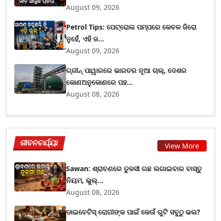
August 09, 2026
Petrol Tips: ପେଟ୍ରୋଲ ପମ୍ପରେ କେବଳ ଜିରୋ
ନୁହେଁ, ଏହି ଜ...
August 09, 2026
ଗ୍ରୀନ୍ ପାୱାରରେ ଭାରତର ନୂଆ ଚାଲ୍, ଦେଶର
କୋଣଅନୁକୋଣରେ ପହ...
August 08, 2026
ଜୀବନଚର୍ଯ୍ୟା
View More
Sawan: ଶ୍ରାବଣରେ ତୁଳସୀ ଗଛ ଲଗାଇବାର ବାସ୍ତୁ
ନିୟମ, ଭୁଲ୍...
August 08, 2026
ଡାଇବେଟିସ୍ ରୋଗୀଙ୍କ ପାଇଁ କେଉଁ ରୁଟି ସବୁଠୁ ଭଲ?