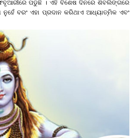
େବୃଆରୀରେ ପଡୁଛି ।
ଏହି ବିଶେଷ ଦିନରେ ଶିବଲିଙ୍ଗରେ
ନୁହେଁ ବରଂ ଏହା ପ୍ରଦାନ କରିଥାଏ ଆଧ୍ୟାତ୍ମିକ ଏବଂ