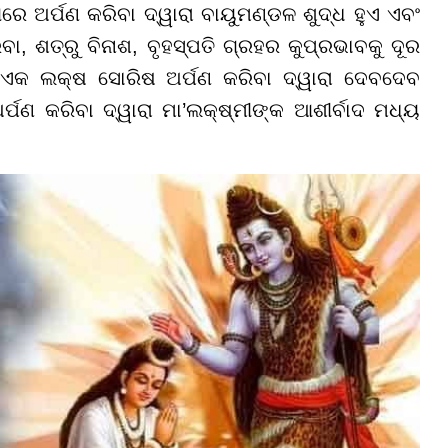
େ ଅର୍ପଣ କରିବା ଦ୍ୱାରା ବାୟୁମଣ୍ଡଳ ଶୁଦ୍ଧ ହୁଏ ଏବଂ
ବା, ଶତ୍ରୁ ବିନାଶ, ବୃହସ୍ପତି ଗ୍ରହର କୁପ୍ରଭାବକୁ ଦୂର
। ଏକ ଲକ୍ଷ ସୋରିଷ ଅର୍ପଣ କରିବା ଦ୍ୱାରା ଦେବଦେବ
୍ପଣ କରିବା ଦ୍ୱାରା ମା’ଲକ୍ଷ୍ମୀଙ୍କ ଆଶୀର୍ବାଦ ମଧ୍ୟ