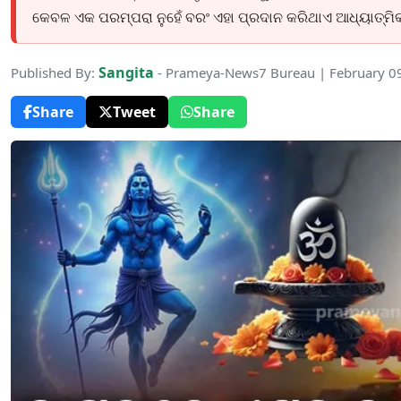
କେବଳ ଏକ ପରମ୍ପରା ନୁହେଁ ବରଂ ଏହା ପ୍ରଦାନ କରିଥାଏ ଆଧ୍ୟାତ୍ମିକ ଏ
Sangita
Published By:
- Prameya-News7 Bureau | February 0
Share
Tweet
Share