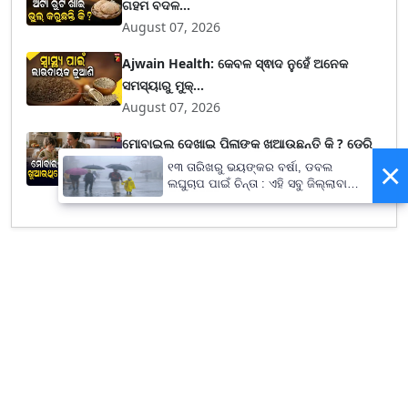
ଗହମ ବଦଳ...
August 07, 2026
Ajwain Health: କେବଳ ସ୍ଵାଦ ନୁହେଁ ଅନେକ
ସମସ୍ୟାରୁ ମୁକ୍...
August 07, 2026
ମୋବାଇଲ୍ ଦେଖାଇ ପିଲାଙ୍କୁ ଖୁଆଉଛନ୍ତି କି ? ଡେରି
×
ହୋଇଯିବା...
୧୩ ତାରିଖରୁ ଭୟଙ୍କର ବର୍ଷା, ଡବଲ
ଲଘୁଚାପ ପାଇଁ ଚିନ୍ତା : ଏହି ସବୁ ଜିଲ୍ଲାବାସୀ
August 06, 2026
ରୁହନ୍ତୁ ସାବଧାନ !