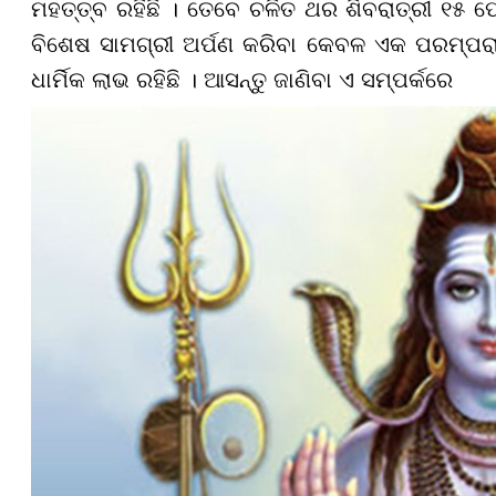
ମହତ୍ତ୍ବ ରହିଛି ।
ତେବେ ଚଳିତ ଥର ଶିବରାତ୍ରୀ ୧୫ ଫ
ବିଶେଷ ସାମଗ୍ରୀ ଅର୍ପଣ କରିବା କେବଳ ଏକ ପରମ୍ପରା 
ଧାର୍ମିକ ଲାଭ ରହିଛି । ଆସନ୍ତୁ ଜାଣିବା ଏ ସମ୍ପର୍କରେ