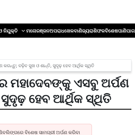
ଓ ନିଯୁକ୍ତି
ମନୋରଞ୍ଜନ
ଅପରାଧ
ଖେଳ
ବାଣିଜ୍ୟ
ରାଶିଫଳ
ବିଶେଷ
ପାଣିପାଗ
୍ତୁ; ବଢ଼ିବ ସୁଖ ଓ ଶାନ୍ତି, ସୁଦୃଢ଼ ହେବ ଆର୍ଥିକ ସ୍ଥିତି
 ମହାଦେବଙ୍କୁ ଏସବୁ ଅର୍ପଣ
ସୁଦୃଢ଼ ହେବ ଆର୍ଥିକ ସ୍ଥିତି
ଶିବଲିଙ୍ଗରେ ବିଶେଷ ସାମଗ୍ରୀ ଅର୍ପଣ କରିବା