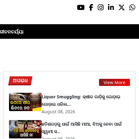
ଜୀବନଚର୍ଯ୍ୟା
ଅପରାଧ
View More
Liquor Smuggling: କ୍ଷୀର ଗାଡ଼ିକୁ ଗୋଡ଼ାଇ
ଗୋଡ଼ାଇ ଧରିଲ...
August 08, 2026
ଛତିଶଗଡ଼ରୁ ଧାଇଁ ଆସିଛି ମାଆ, ଝିଅକୁ ନେବା ପାଇଁ
ସ୍ୱାମୀ ସ...
August 08, 2026