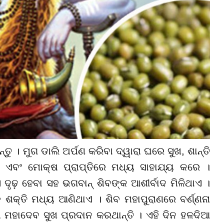
ୁ । ମୁଗ ଡାଲି ଅର୍ପଣ କରିବା ଦ୍ୱାରା ଘରେ ସୁଖ, ଶାନ୍ତି
ାଶ ଏବଂ ମୋକ୍ଷ ପ୍ରାପ୍ତିରେ ମଧ୍ୟ ସାହାଯ୍ୟ କରେ ।
ସ ଦୃଢ଼ ହେବା ସହ ଭଗବାନ୍ ଶିବଙ୍କ ଆଶୀର୍ବାଦ ମିଳିଥାଏ ।
ଶକ୍ତି ମଧ୍ୟ ଆଣିଥାଏ । ଶିବ ମହାପୁରାଣରେ ବର୍ଣ୍ଣନା
 ମହାଦେବ ସୁଖ ପ୍ରଦାନ କରଥାନ୍ତି । ଏହି ଦିନ ହଳଦିଆ