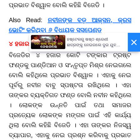
ପ୍ରଭାତ ବିଶ୍ୱାଳ ବୋଲି କହିଛି ବିଜେଡି ।
Also Read:
ନବୀନଙ୍କ ବଡ଼ ଆକ୍ସନ, କ୍ରସ
ଭୋଟିଂ କରିଥିବା ୬ ବିଧାୟକ ସସପେଣ୍ଡ
×
ହଷ୍ଟେଲରୁ ଷଷ୍ଠ ଶ୍ରେଣୀ
୪ ହଜାର କୋଟି ଟଙ୍କାର ଟ୍ରଷ୍ଟ
ଛାତ୍ରଙ୍କୁ ନେଇଗଲେ ଦୁଇ ଯୁବକ,
ପୁଅକୁ ଖୋଜି ଆଣିବାକୁ ମାଆଙ୍କ
ବିଜେଡିର ୪ ହଜାର କୋଟି ଟଙ୍କାର ଟ୍ରଷ୍ଟ
ନିବେଦନ
ଫଣ୍ଡକୁ ପାଣ୍ଡିଆନ ଓ ସଂନ୍ତୃପ୍ତ ମିଶ୍ର ନେଇଗଲେ
ବୋଲି କହିଥିଲେ ପ୍ରଭାତ ବିଶ୍ୱାଳ । ଏହାକୁ ନେଇ
ପୂର୍ବରୁ ନବୀନ ବାବୁ ସ୍ପଷ୍ଟତା ରଖିଥିଲେ । ଏହା
ତାଙ୍କର ବ୍ୟକ୍ତିଗତ ଫଣ୍ଡ ବୋଲି ନବୀନ କହିଥିଲେ
। ଲୋକଙ୍କ ଉନ୍ନତି ପାଇଁ ତଥା ସମାଜର
ପ୍ରତ୍ୟେକ ଲୋକଙ୍କ ମଙ୍ଗଳ ପାଇଁ ଏହି କାର୍ଯ୍ୟ
ଥିଲା ବୋଲି କହିଛି ବିଜେଡି । ଏହା ତାଙ୍କର ନିଜସ୍ୱ
ବ୍ୟାପାର, ଏହାକୁ ନେଇ ପ୍ରଶ୍ନ କରିବାକୁ ପ୍ରଭାତ