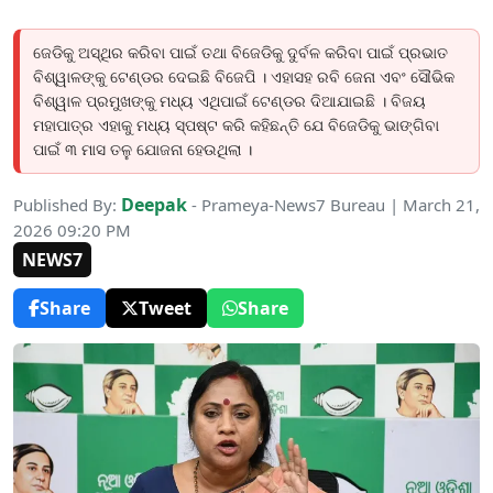
ଜେଡିକୁ ଅସ୍ଥିର କରିବା ପାଇଁ ତଥା ବିଜେଡିକୁ ଦୁର୍ବଳ କରିବା ପାଇଁ ପ୍ରଭାତ
ବିଶ୍ୱାଳଙ୍କୁ ଟେଣ୍ଡର ଦେଇଛି ବିଜେପି । ଏହାସହ ରବି ଜେନା ଏବଂ ସୌଭିକ
ବିଶ୍ୱାଳ ପ୍ରମୁଖଙ୍କୁ ମଧ୍ୟ ଏଥିପାଇଁ ଟେଣ୍ଡର ଦିଆଯାଇଛି । ବିଜୟ
ମହାପାତ୍ର ଏହାକୁ ମଧ୍ୟ ସ୍ପଷ୍ଟ କରି କହିଛନ୍ତି ଯେ ବିଜେଡିକୁ ଭାଙ୍ଗିବା
ପାଇଁ ୩ ମାସ ତଳୁ ଯୋଜନା ହେଉଥିଲା ।
Deepak
Published By:
- Prameya-News7 Bureau | March 21,
2026 09:20 PM
NEWS7
Share
Tweet
Share