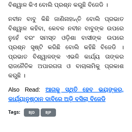
ବିଶ୍ୱାଳ କିଏ ବୋଲି ପ୍ରଶ୍ନ କରୁଛି ବିଜେଡି ।
ନବୀନ ବାବୁ କିଛି ଜାଣିନାହାନ୍ତି ବୋଲି ପ୍ରଭାତ
ବିଶ୍ୱାଳ କହିବା, କେବଳ ନବୀନ ବାବୁଙ୍କ ଉପରେ
ନୁହେଁ ବରଂ ସମସ୍ତ ଓଡ଼ିଶା ବାସୀଙ୍କ ଉପରେ
ପ୍ରଶ୍ନ ସୃଷ୍ଟି କରିଛି ବୋଲି କହିଛି ବିଜେଡି ।
ପ୍ରଭାତ ବିଶ୍ୱାଳଙ୍କ ଏଭଳି କାର୍ଯ୍ୟ ତାଙ୍କର
ରାଜନୈତିକ ଅପାରଗତା ଓ ବାଚାଳାମିକୁ ପ୍ରକାଶ
କରୁଛି ।
Also Read:
ଆଗକୁ ସ୍ଥିତି ହେବ ଭୟଙ୍କର,
କାର୍ଯ୍ୟାନୁଷ୍ଠାନ ଦାବିରେ ଅଡ଼ି ବସିଲା ବିଜେଡି
Tags:
BJD
BJP