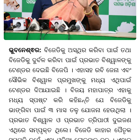
ଭୁବନେଶ୍ଵର:
ବିଜେଡିକୁ ଅସ୍ଥିର କରିବା ପାଇଁ ତଥା
ବିଜେଡିକୁ ଦୁର୍ବଳ କରିବା ପାଇଁ ପ୍ରଭାତ ବିଶ୍ୱାଳଙ୍କୁ
ଟେଣ୍ଡର ଦେଇଛି ବିଜେପି । ଏହାସହ ରବି ଜେନା ଏବଂ
ସୌଭିକ ବିଶ୍ୱାଳ ପ୍ରମୁଖଙ୍କୁ ମଧ୍ୟ ଏଥିପାଇଁ
ଟେଣ୍ଡର ଦିଆଯାଇଛି । ବିଜୟ ମହାପାତ୍ର ଏହାକୁ
ମଧ୍ୟ ସ୍ପଷ୍ଟ କରି କହିଛନ୍ତି ଯେ ବିଜେଡିକୁ
ଭାଙ୍ଗିବା ପାଇଁ ୩ ମାସ ତଳୁ ଯୋଜନା ହେଉଥିଲା ।
ପ୍ରଭାତ ବିଶ୍ୱାଳ ଓ ପ୍ରଭାତ ତ୍ରିପାଠୀ ଦୁଇଜଣ
ଏଥିରେ ସମ୍ପୃକ୍ତ ଥିଲେ। ବିଜେଡି କାହାର ପୈତୃକ
ସମ୍ପତି ନୁହେଁ, ଏହା ଓଡ଼ିଆ ଲୋକଙ୍କ ଦଳ । ଏହାକୁ