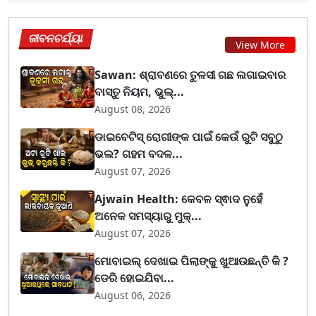
ଜୀବନଚର୍ଯ୍ୟା
View More
Sawan: ଶ୍ରାବଣରେ ତୁଳସୀ ଗଛ ଲଗାଇବାର
ବାସ୍ତୁ ନିୟମ, ଭୁଲ୍...
August 08, 2026
ଡାଇବେଟିସ୍ ରୋଗୀଙ୍କ ପାଇଁ କେଉଁ ରୁଟି ସବୁଠୁ
ଭଲ? ଗହମ ବଦଳ...
August 07, 2026
Ajwain Health: କେବଳ ସ୍ଵାଦ ନୁହେଁ
ଅନେକ ସମସ୍ୟାରୁ ମୁକ୍...
August 07, 2026
ମୋବାଇଲ୍ ଦେଖାଇ ପିଲାଙ୍କୁ ଖୁଆଉଛନ୍ତି କି ?
ଡେରି ହୋଇଯିବା...
August 06, 2026