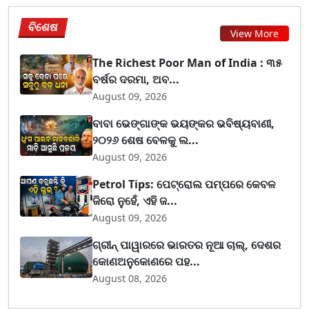
ବିଶେଷ
View More
The Richest Poor Man of India : ୩୫
ବର୍ଷର ଦରମା, ଅବ...
August 09, 2026
ବାବା ଭେଙ୍ଗାଙ୍କ ଭୟଙ୍କର ଭବିଷ୍ୟବାଣୀ,
୨୦୨୬ ଶେଷ ବେଳକୁ ଲ...
August 09, 2026
Petrol Tips: ପେଟ୍ରୋଲ ପମ୍ପରେ କେବଳ
ଜିରୋ ନୁହେଁ, ଏହି ଜ...
August 09, 2026
ଗ୍ରୀନ୍ ପାୱାରରେ ଭାରତର ନୂଆ ଚାଲ୍, ଦେଶର
କୋଣଅନୁକୋଣରେ ପହ...
August 08, 2026