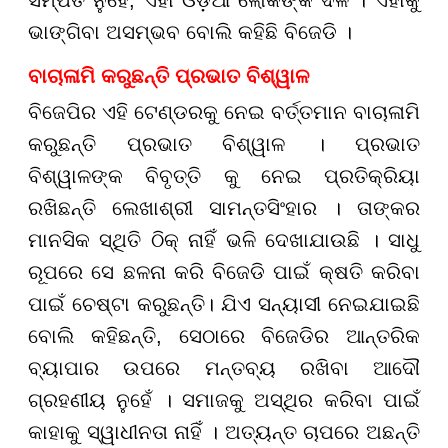
ଭାଙ୍ଗିବା ଅସମ୍ଭବ ବୋଲି କହିଛି ବିଜେଡି ।
ବାଚାଳାମି କରୁଛନ୍ତି ପ୍ରଭାତ ବିଶ୍ୱାଳ
ବିଜେପିର ଏହି ଟେଣ୍ଡରକୁ ନେଇ ବର୍ତ୍ତମାନ ବାଚାଳାମି
କରୁଛନ୍ତି ପ୍ରଭାତ ବିଶ୍ୱାଳ । ପ୍ରଭାତ
ବିଶ୍ୱାଳଙ୍କ ବିବୃତ୍ତି କୁ ନେଇ ପ୍ରତିକ୍ରିୟା
ରଖିଛନ୍ତି ଲେଖାଶ୍ରୀ ସାମନ୍ତସିଂହାର । ତାଙ୍କର
ମାନସିକ ସ୍ଥିତି ଠିକ୍ ନାହିଁ ଭଳି ଦେଖାଯାଉଛି । ସାଧୁ
ରୂପରେ ସେ ଛଳନା କରି ବିଜେଡି ପାଇଁ କ୍ଷତି କରିବା
ପାଇଁ ଚେଷ୍ଟା କରୁଛନ୍ତି। ଯିଏ ସନ୍ୟାସୀ ନେଇଯାଇଛି
ବୋଲି କହିଛନ୍ତି, ସେଠାରେ ବିଜେଡିର ଆନ୍ତରିକ
ବ୍ୟାପାର ଉପରେ ମନ୍ତବ୍ୟ ରଖିବା ଆଦୌ
ଗ୍ରହଣୀୟ ନୁହେଁ । ସମାଜକୁ ଅସ୍ଥିର କରିବା ପାଇଁ
କାହାକୁ ସ୍ୱାଧୀନତା ନାହିଁ । ଅତ୍ୟନ୍ତ ଚାପରେ ଅଛନ୍ତି