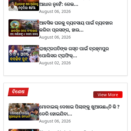
ଆଧାର ନୁହେଁ’: ରେଭ...
August 06, 2026
ଆବସିକ ଘରକୁ ବ୍ୟବସାୟ ପାଇଁ ବ୍ୟବହାର
କରିବା ପ୍ରସଙ୍ଗ, ହାଉ...
August 06, 2026
ରାଷ୍ଟ୍ରପତିଙ୍କ ଗସ୍ତ ପାଇଁ ବ୍ରହ୍ମପୁର
ପୋଲିସର ଟ୍ରାଫିକ୍...
August 02, 2026
ବିଶେଷ
View More
ମୋବାଇଲ୍ ଦେଖାଇ ପିଲାଙ୍କୁ ଖୁଆଉଛନ୍ତି କି ?
ଡେରି ହୋଇଯିବା...
August 06, 2026