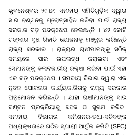
ଭୁବନେଶ୍ବର ୨୯।୬: ସମବାୟ ସମିତିଗୁଡ଼ିକ ଦ୍ୱାରା
ସାର ବଣ୍ଟନକୁ ପ୍ରୋତ୍ସାହିତ କରିବା ପାଇଁ ରାଜ୍ୟ
ସରକାର ବଡ଼ ପଦକ୍ଷେପ ନେଇଛନ୍ତି । ୪୨ କୋଟି
ଟଙ୍କାର ସୁଧ ରିହାତି ଯୋଜନାକୁ ମଞ୍ଜୁର କରିଛନ୍ତି
ରାଜ୍ୟ ସରକାର । ରାଜ୍ୟର ଚାଷୀମାନଙ୍କୁ ସଠିକ୍
ସମୟରେ ସାର ଉପଲବ୍ଧ କରାଇବା ଏବଂ
ସେମାନଙ୍କୁ କଳାବଜାରୀରୁ ରକ୍ଷା କରିବା ପାଇଁ ଏହା
ଏକ ବଡ଼ ପଦକ୍ଷେପ । ସମବାୟ ବିଭାଗ ଦ୍ୱାରା ଏକ
ନୂତନ ଯୋଜନାର କାର୍ଯ୍ୟକାରିତାକୁ ରାଜ୍ୟ ସରକାର
ଅନୁମୋଦନ କରିଛନ୍ତି । ଯାହା ଚାଷୀମାନଙ୍କୁ ସାର
ବଣ୍ଟନ ପ୍ରକ୍ରିୟାକୁ ସହଜ ଓ ସୁଗମ କରିବ।
ସମବାୟ ବିଭାଗର କମିଶନର-ତଥା-ସଚିବଙ୍କ
ଅଧ୍ୟକ୍ଷତାରେ ଗଠିତ ସ୍ଥାୟୀ ଆର୍ଥିକ କମିଟି (SFC)