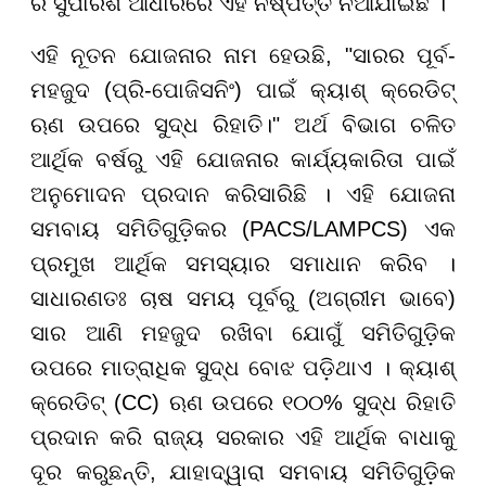
ର ସୁପାରିଶ ଆଧାରରେ ଏହି ନିଷ୍ପତ୍ତି ନିଆଯାଇଛି ।
ଏହି ନୂତନ ଯୋଜନାର ନାମ ହେଉଛି, "ସାରର ପୂର୍ବ-
ମହଜୁଦ (ପ୍ରି-ପୋଜିସନିଂ) ପାଇଁ କ୍ୟାଶ୍ କ୍ରେଡିଟ୍
ଋଣ ଉପରେ ସୁଦ୍ଧ ରିହାତି।" ଅର୍ଥ ବିଭାଗ ଚଳିତ
ଆର୍ଥିକ ବର୍ଷରୁ ଏହି ଯୋଜନାର କାର୍ଯ୍ୟକାରିତା ପାଇଁ
ଅନୁମୋଦନ ପ୍ରଦାନ କରିସାରିଛି । ଏହି ଯୋଜନା
ସମବାୟ ସମିତିଗୁଡ଼ିକର (PACS/LAMPCS) ଏକ
ପ୍ରମୁଖ ଆର୍ଥିକ ସମସ୍ୟାର ସମାଧାନ କରିବ ।
ସାଧାରଣତଃ ଚାଷ ସମୟ ପୂର୍ବରୁ (ଅଗ୍ରୀମ ଭାବେ)
ସାର ଆଣି ମହଜୁଦ ରଖିବା ଯୋଗୁଁ ସମିତିଗୁଡ଼ିକ
ଉପରେ ମାତ୍ରାଧିକ ସୁଦ୍ଧ ବୋଝ ପଡ଼ିଥାଏ । କ୍ୟାଶ୍
କ୍ରେଡିଟ୍ (CC) ଋଣ ଉପରେ ୧୦୦% ସୁଦ୍ଧ ରିହାତି
ପ୍ରଦାନ କରି ରାଜ୍ୟ ସରକାର ଏହି ଆର୍ଥିକ ବାଧାକୁ
ଦୂର କରୁଛନ୍ତି, ଯାହାଦ୍ୱାରା ସମବାୟ ସମିତିଗୁଡ଼ିକ