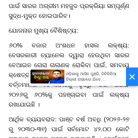
ପାଇଁ ସାରର ଅଗ୍ରୀମ ମହଜୁଦ ପ୍ରକ୍ରିୟା ସମ୍ପୂର୍ଣ୍ଣ
ସୁଦ୍ଧ-ମୁକ୍ତ ହୋଇପାରିବ।
ଯୋଜନାର ମୁଖ୍ୟ ବୈଶିଷ୍ଟ୍ୟ:
୬୦% ବଜାର ଅଂଶଧନ ହାସଲ ଲକ୍ଷ୍ୟ:
ବେସରକାରୀ ଚ୍ୟାନେଲ ଦ୍ୱାରା ହେଉଥିବା ସାରର
ବେଆଇନ ଚୋରା ଚାଲାଣକୁ ରୋକିବା ପାଇଁ, ସମବାୟ
×
ଓଡ଼ିଶାକୁ ଆସିବ ପୁଞ୍ଜି, ତିନିଦିନିଆ
କ୍ଷେତ୍ର ମାଧ୍ୟମରେ ସାର ବଣ୍ଟନ ପରିମାଣକୁ
ଦିଲ୍ଲୀ ଗସ୍ତରେ ଯିବେ
ବର୍ତ୍ତମାନର ୨୫-୩୦%ରୁ ବୃଦ୍ଧି କରି ଖରିଫ
ମୁଖ୍ୟମନ୍ତ୍ରୀ ମୋହନ ମାଝୀ
୨୦୨୬ରୁ ୬୦%କୁ ପହଞ୍ଚାଇବା ପାଇଁ ଲକ୍ଷ୍ୟ
ରଖାଯାଇଛି ।
ଆର୍ଥିକ ବ୍ୟୟବରାଦ: ପାଞ୍ଚ ବର୍ଷ ଅବଧି (୨୦୨୬-୨୭
ରୁ ୨୦୩୦-୩୧) ପାଇଁ ସର୍ବମୋଟ ୪୨.୦୦ କୋଟି