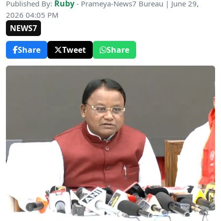
Ruby
Published By:
- Prameya-News7 Bureau | June 29,
2026 04:05 PM
NEWS7
Share
Tweet
Share