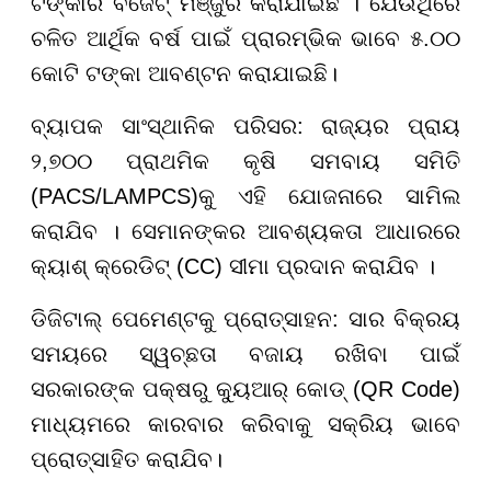
ଟଙ୍କାର ବଜେଟ୍ ମଞ୍ଜୁର କରାଯାଇଛି । ଯେଉଁଥିରେ
ଚଳିତ ଆର୍ଥିକ ବର୍ଷ ପାଇଁ ପ୍ରାରମ୍ଭିକ ଭାବେ ୫.୦୦
କୋଟି ଟଙ୍କା ଆବଣ୍ଟନ କରାଯାଇଛି।
ବ୍ୟାପକ ସାଂସ୍ଥାନିକ ପରିସର: ରାଜ୍ୟର ପ୍ରାୟ
୨,୭୦୦ ପ୍ରାଥମିକ କୃଷି ସମବାୟ ସମିତି
(PACS/LAMPCS)କୁ ଏହି ଯୋଜନାରେ ସାମିଲ
କରାଯିବ । ସେମାନଙ୍କର ଆବଶ୍ୟକତା ଆଧାରରେ
କ୍ୟାଶ୍ କ୍ରେଡିଟ୍ (CC) ସୀମା ପ୍ରଦାନ କରାଯିବ ।
ଡିଜିଟାଲ୍ ପେମେଣ୍ଟକୁ ପ୍ରୋତ୍ସାହନ: ସାର ବିକ୍ରୟ
ସମୟରେ ସ୍ୱଚ୍ଛତା ବଜାୟ ରଖିବା ପାଇଁ
ସରକାରଙ୍କ ପକ୍ଷରୁ କ୍ୟୁଆର୍ କୋଡ୍ (QR Code)
ମାଧ୍ୟମରେ କାରବାର କରିବାକୁ ସକ୍ରିୟ ଭାବେ
ପ୍ରୋତ୍ସାହିତ କରାଯିବ।