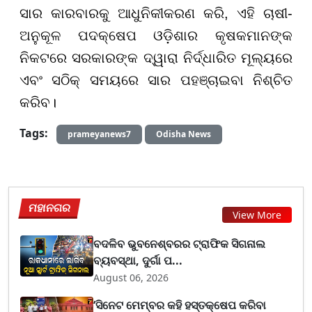
ସାର କାରବାରକୁ ଆଧୁନିକୀକରଣ କରି, ଏହି ଚାଷୀ-
ଅନୁକୂଳ ପଦକ୍ଷେପ ଓଡ଼ିଶାର କୃଷକମାନଙ୍କ
ନିକଟରେ ସରକାରଙ୍କ ଦ୍ୱାରା ନିର୍ଦ୍ଧାରିତ ମୂଲ୍ୟରେ
ଏବଂ ସଠିକ୍ ସମୟରେ ସାର ପହଞ୍ଚାଇବା ନିଶ୍ଚିତ
କରିବ।
Tags:
prameyanews7
Odisha News
ମହାନଗର
View More
ବଦଳିବ ଭୁବନେଶ୍ବରର ଟ୍ରାଫିକ ସିଗନାଲ
ବ୍ୟବସ୍ଥା, ଦୁର୍ଗା ପ...
August 06, 2026
‘ସିନେଟ ମେମ୍ବର କହି ହସ୍ତକ୍ଷେପ କରିବା