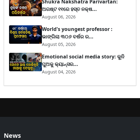
Shukra Nakshatra Parivartan:
ଅଗଷ୍ଟ ୧୧ରେ ହସ୍ତ ନକ୍ଷ...
August 06, 2026
World's youngest professor :
ଭାଙ୍ଗିଲା ୩୦୬ ବର୍ଷର ର...
August 05, 2026
Emotional social media story: କୁନି
ପୁଅକୁ କ୍ୟାନ୍ସର...
August 04, 2026
News