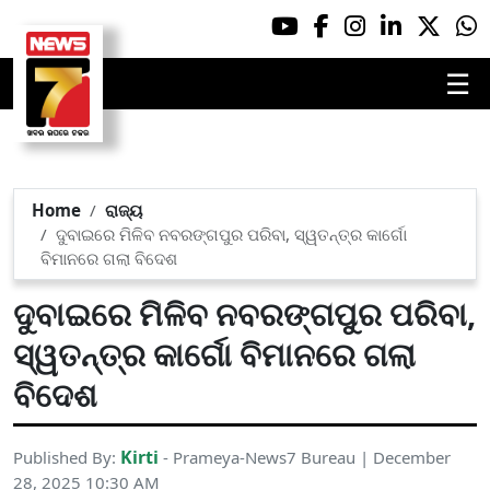
☰
Home
ରାଜ୍ୟ
ଦୁବାଇରେ ମିଳିବ ନବରଙ୍ଗପୁର ପରିବା, ସ୍ୱତନ୍ତ୍ର କାର୍ଗୋ
ବିମାନରେ ଗଲା ବିଦେଶ
ଦୁବାଇରେ ମିଳିବ ନବରଙ୍ଗପୁର ପରିବା,
ସ୍ୱତନ୍ତ୍ର କାର୍ଗୋ ବିମାନରେ ଗଲା
ବିଦେଶ
Kirti
Published By:
- Prameya-News7 Bureau | December
28, 2025 10:30 AM