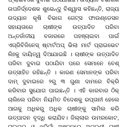
ଉପନିର୍ଦ୍ଦେଶକ ଶୁଭେନ୍ଦୁ ବିଶ୍ୱାସ କହିଛନ୍ତି, ରାଜ୍ୟ
ଉଦ୍ୟାନ କୃଷି ବିଭାଗ ଗେଟ୍ସ ଫାଉଣ୍ଡେସନ
ସହାୟତାରେ ଚାଷୀଙ୍କ ଉତ୍ପାଦିତ ପରିବା
ଅନ୍ତର୍ଜାତୀୟ ବଜାରରେ ପହଞ୍ଚାଇବା ପାଇଁ
ଏଗ୍ରିବିଜିନେସ୍ ଷ୍ଟାର୍ଟଅପ୍ ଭିଲା ମାର୍ଟ ପ୍ରାଇଭେଟ
ଲିଃକୁ ଦାୟିତ୍ୱ ଦିଆଯାଇଛି । ଚାଷୀଙ୍କ ଉତ୍ପାଦିତ
ପରିବା ଦୁବାଇ ପଠାଯିବା ପରେ ସେମାନେ ବେଶ୍
ଉତ୍ସାହିତ ରହିଛନ୍ତି । କାରଣ ସେମାନଙ୍କ ପରିବା
ଦାମ୍ ଦୁବାଇରେ ୨ରୁ ୩ ଗୁଣା ଦାମରେ ବିକ୍ରି
କରିବାର ସୁଯୋଗ ପାଇଛନ୍ତି । ଏହି କାରବାର ଠିକ୍
ଚାଲିଲେ ପରିବା ନିୟମିତ ବିଦେଶକୁ ରପ୍ତାନୀ ହେଲେ
ଆଗକୁ ଅଧିକରୁ ଅଧିକ ଚାଷୀଙ୍କୁ ସାମିଲ କରି
ଉତ୍ପାଦନ ବୃଦ୍ଧି କରାଯିବ। ଜିଲ୍ଲାର ଉମରକୋଟ,
ରାଇଘର ଓ ଝରିଗାଁ ଅଞ୍ଚଳରେ ଅଗ୍ରଣୀ ଚାଷୀ