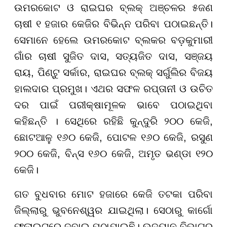
ଉମରକୋଟ ଓ ରାଇଘର ବ୍ଲକ୍ ଅଞ୍ଚଳର ୫ଜଣ
ଚାଷୀ ୧ ହଜାର କେଜିର ବିଭିନ୍ନ ପରିବା ପଠାଇଛନ୍ତି।
ସେମାନେ ହେଲେ ଉମରକୋଟ ବ୍ଲକର ବଡ଼କୁମାରୀ
ଗାଁର ଚାଷୀ ସୁଜିତ ଦାସ, ସତ୍ୟଜିତ ଦାସ, ସଞ୍ଜୟ
ରାୟ, ପିଣ୍ଟୁ ସର୍କାର, ରାଇଘର ବ୍ଲକ୍ ସର୍ଗୁଲିର ବିଜୟ
ହାଲଦାର ପ୍ରମୁଖ। ଏଥର ସଫଳ ରପ୍ତାନୀ ଓ ଉଚିତ
ଦର ପାଇଁ ପରୀକ୍ଷାମୂଳକ ଭାବେ ପଠାଇଥିବା
କହିଛନ୍ତି । ସେଥିରେ ରହିଛି କୁନ୍ଦୁରି ୨୦୦ କେଜି,
ଛୋଟଆଳୁ ୧୬୦ କେଜି, ପୋଟଳ ୧୬୦ କେଜି, ରସୁଣ
୨୦୦ କେଜି, ବିନ୍ସ ୧୬୦ କେଜି, ଅମୃତ ଭଣ୍ଡା ୧୨୦
କେଜି।
ଗତ ବୁଧବାର ମୋଟ ହଜାରେ କେଜି ତଟକା ପରିବା
ଜିଲ୍ଲାରୁ ଭୁବନେଶ୍ୱର ଯାଇଥିଲା। ସେଠାରୁ କାର୍ଗୋ
ଫ୍ଲାଇଟରେ ଦୁବାଇ ପଠାଯାଇଛି। ଉଦ୍ୟାନ ବିଭାଗର