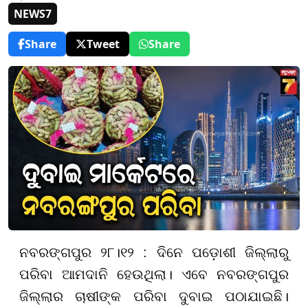
NEWS7
Share
Tweet
Share
ନବରଙ୍ଗପୁର ୨୮।୧୨ : ଦିନେ ପଡ଼ୋଶୀ ଜିଲ୍ଲାରୁ
ପରିବା ଆମଦାନି ହେଉଥିଲା। ଏବେ ନବରଙ୍ଗପୁର
ଜିଲ୍ଲାର ଚାଷୀଙ୍କ ପରିବା ଦୁବାଇ ପଠାଯାଇଛି।