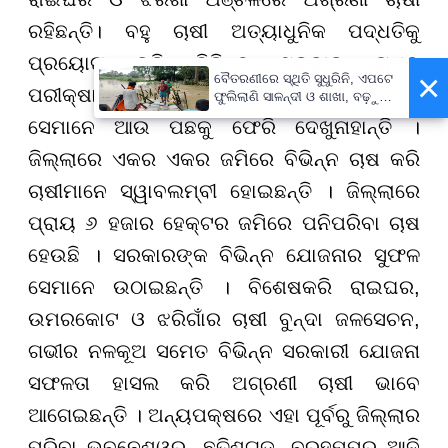
ରହିଛନ୍ତି। ବହୁ ଚାଷୀ ଅତ୍ୟାଧୁନିକ ପଦ୍ଧତିକୁ
ପ୍ରୟୋଗ କରି ବିଭିନ୍ନ ପ୍ରକାର ଚାଷକୁ
×
ବୈତରଣୀରେ ସ୍ଥିତି ସୁଧୁରିନି, ଏପଟେ
ପରୀକ୍ଷାମୂଳକ କରିଥିଲେ । ସଫଳତା ମିଳିବା ପରେ
ଫୁଲିଲାଣି ସାଳନ୍ଦୀ ଓ ଶାଖା, ବଢ଼ୁଛି
ବନ୍ୟା ଭୟ
ସେମାନେ ଆଉ ପଛକୁ ଫେରି ଦେଖୁନାହାନ୍ତି ।
ଜିଲ୍ଲାରେ ଏକର ଏକର ଜମିରେ ବିଭିନ୍ନ ଚାଷ କରି
ଚାଷୀମାନେ ସ୍ୱାବଲମ୍ବୀ ହୋଇଛନ୍ତି । ଜିଲ୍ଲାରେ
ପ୍ରାୟ ୬ ହଜାର ହେକ୍ଟର ଜମିରେ ପନିପରିବା ଚାଷ
ହେଉଛି । ସରକାରଙ୍କ ବିଭିନ୍ନ ଯୋଜନାର ସୁଫଳ
ସେମାନେ ଉଠାଇଛନ୍ତି । ବିଶେଷକରି ରାଇଘର,
ଉମରକୋଟ ଓ ଝରିଗାଁର ଚାଷୀ ବୁନ୍ଦା ଜଳସେଚନ,
ଗଭୀର ନଳକୂଅ ସମେତ ବିଭିନ୍ନ ସରକାରୀ ଯୋଜନା
ସଫଳତା ହାସଲ କରି ଅଗ୍ରଣୀ ଚାଷୀ ଭାବେ
ଆଗେଇଛନ୍ତି । ଅନ୍ୟପକ୍ଷରେ ଏହା ପୂର୍ବରୁ ଜିଲ୍ଲାର
ପରିବା ଭୁବନେଶ୍ୱର, ଛତିଶଗଡ଼, ବ୍ରହ୍ମପୁର ଆଦି