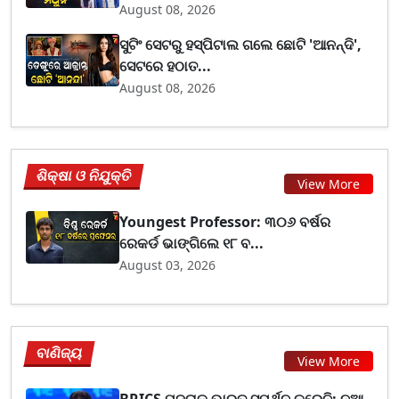
August 08, 2026
ସୁଟିଂ ସେଟରୁ ହସ୍ପିଟାଲ ଗଲେ ଛୋଟି 'ଆନନ୍ଦି',
ସେଟରେ ହଠାତ...
August 08, 2026
ଶିକ୍ଷା ଓ ନିଯୁକ୍ତି
View More
Youngest Professor: ୩୦୬ ବର୍ଷର
ରେକର୍ଡ ଭାଙ୍ଗିଲେ ୧୮ ବ...
August 03, 2026
ବାଣିଜ୍ୟ
View More
BRICS ମୁଦ୍ରାକୁ ଭାରତ ସମର୍ଥନ କରେନି: ନୂଆ