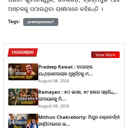
ଅଞ୍ଚଳକୁ ପଠାଉଥିବା ଚାଷୀମାନେ କହିଛନ୍ତି ।
Tags:
prameyanews7
ମନୋରଞ୍ଜନ
View More
Pradeep Rawat : ବାପାଙ୍କ
ଯନ୍ତ୍ରଣାଦାୟକ ମୁହୂର୍ତ୍ତକୁ ମ...
August 08, 2026
Ramayan : ୫୦ ଭାଷା, ୫୯ ହଜାର ସ୍କ୍ରିନ୍...
ରାମାୟଣକୁ ମି...
August 08, 2026
Mithun Chakraborty: ମିଥୁନ ଚକ୍ରବର୍ତ୍ତୀ
ହସ୍ପିଟାଲରେ ଭ...