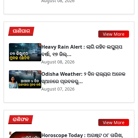
August 08, 2026
ପାଣିପାଗ
View More
Heavy Rain Alert : ଲାଗି ରହିବ ଲଘୁଚାପ
ବର୍ଷା, ୧୭ ଜିଲ୍...
August 08, 2026
Odisha Weather: ୨ ଦିନ ରାଜ୍ୟର ଅନେକ
ସ୍ଥାନରେ ପ୍ରବଳରୁ...
August 07, 2026
ରାଶିଫଳ
View More
Horoscope Today : ଅଗଷ୍ଟ ୦୮ ତାରିଖ,