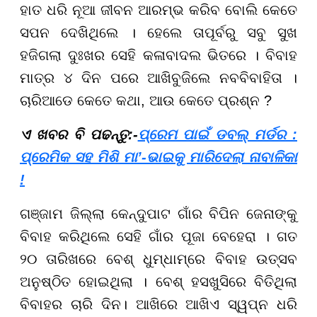
ହାତ ଧରି ନୂଆ ଜୀବନ ଆରମ୍ଭ କରିବ ବୋଲି କେତେ
ସପନ ଦେଖିଥିଲେ । ହେଲେ ତାପୂର୍ବରୁ ସବୁ ସୁଖ
ହଜିଗଲା ଦୁଃଖର ସେହି କଳାବାଦଲ ଭିତରେ । ବିବାହ
ମାତ୍ର ୪ ଦିନ ପରେ ଆଖିବୁଜିଲେ ନବବିବାହିତା ।
ଚାରିଆଡେ କେତେ କଥା, ଆଉ କେତେ ପ୍ରଶ୍ନ ?
ଏ ଖବର ବି ପଢନ୍ତୁ:-
ପ୍ରେମ ପାଇଁ ଡବଲ୍ ମର୍ଡର :
ପ୍ରେମିକ ସହ ମିଶି ମା’-ଭାଇକୁ ମାରିଦେଲା ନାବାଳିକା
!
ଗଞ୍ଜାମ ଜିଲ୍ଲା କେନ୍ଦୁପାଟ ଗାଁର ବିପିନ ଜେନାଙ୍କୁ
ବିବାହ କରିଥିଲେ ସେହି ଗାଁର ପୂଜା ବେହେରା । ଗତ
୨୦ ତାରିଖରେ ବେଶ୍ ଧୁମ୍ଧାମ୍ରେ ବିବାହ ଉତ୍ସବ
ଅନୁଷ୍ଠିତ ହୋଇଥିଲା । ବେଶ୍ ହସଖୁସିରେ ବିତିଥିଲା
ବିବାହର ଚାରି ଦିନ। ଆଖିରେ ଆଖିଏ ସ୍ୱପ୍ନ ଧରି