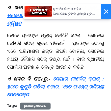
ଏ ଖବର ବି ପଢନ୍ତୁ:-
ଲଭ୍ କେଲିୟେ କୁଛ୍ ଭି
×
କ୍ଵାର୍ଟର ଭିତରେ ମହିଳା
ଆଟେଣ୍ଡାଣ୍ଟଙ୍କ ଝୁଲନ୍ତା ମୃତଦେହ
କରେଗା...ନବବଧୂ ଅପହରଣ ଘଟଣାରେ ନୂଆ
ଉଦ୍ଧାର
ଟ୍ୱିଷ୍ଟ
ତେବେ ପୂଜାଙ୍କ ମୃତ୍ୟୁ କେମିତି ହେଲା । ସେନେଇ
କୌଣସି ସଠିକ୍ ସୂଚନା ମିଳିନାହିଁ । ପୂଜାଙ୍କ ଦେହରୁ
ଏତେ ପରିମାଣର ରକ୍ତ କିପରି ବୋହିଲା, ସେନେଇ
ମଧ୍ୟ କୌଣସି ସଠିକ୍ ତଥ୍ୟ ନାହିଁ । ବାକି ସ୍ଥାନୀୟ
ପୋଲିସ ଘଟଣାର ତଦନ୍ତ ଆରମ୍ଭ କରିଛି ।
ଏ ଖବର ବି ପଢନ୍ତୁ:-
ସେୟାର ମାର୍କେଟ୍ କ୍ରାଶ୍ :
ହଠାତ ଭୁଶୁଡି ପଡିଲା ବଜାର, ଏତେ ପଏଣ୍ଟ୍ ଖସିଗଲା
ସେନସେକ୍ସ
Tags:
prameyanews7