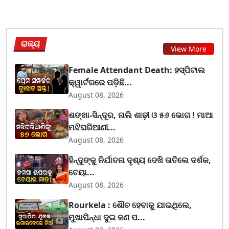
ରାଜ୍ୟ
View More
Female Attendant Death: ହସ୍ପିଟାଲ
କ୍ୱାର୍ଟରରେ ପଡ଼ିଛି...
August 08, 2026
ଶଙ୍ଖା-ସିନ୍ଦୂର, ନାଲି ଶାଢ଼ୀ ଓ ୫୬ ଭୋଗ ! ମାଆ
ମଝିଘରିଆଣୀ...
August 08, 2026
ହିନ୍ଦୁଙ୍କୁ ନିର୍ଯାତନା ଦୃଶ୍ୟ ଦେଖି ତାତିଲେ ଦର୍ଶକ,
ଚେୟା...
August 08, 2026
Rourkela : ଶୌଚ ହେବାକୁ ଯାଇଥିଲେ,
ମୁଖାପିନ୍ଧା ଦୁଇ ଜଣ ପ...