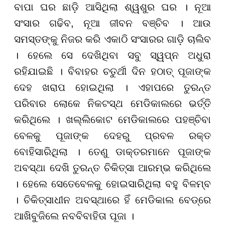
ବାପା ଘର ଛାଡ଼ି ଆସିଥିଲା ଶ୍ୱଶୁର ଘର । ନୂଆ
ସଂସାର ଗଢିବ, ନୂଆ ଜୀବନ ବଞ୍ଚିବ । ଆଉ
ସମସ୍ତଙ୍କୁ ନିଜର କରି ଏକାଠି ସଂସାରର ଗାଡ଼ି ଚାଲିବ
। ହେଲେ ସେ ଦେଖିଥିବା ସବୁ ସ୍ୱପ୍ନ ଅଧୁରା
ରହିଯାଇଛି । ବିବାହର ଚତୁର୍ଥୀ ଦିନ ହଠାତ୍ ପୂଜାଙ୍କ
ଦେହ ଖରାପ ହୋଇଥିଲା । ଏହାପରେ ତୁରନ୍ତ
ପରିବାର ଲୋକେ ନିକଟସ୍ଥ ମେଡିକାଲରେ ଭର୍ତ୍ତି
କରିଥିଲେ । ଖଲ୍ଲିକୋଟ ମେଡିକାଲରେ ପହଞ୍ଚିବା
ବେଳକୁ ପୂଜାଙ୍କ ଦେହରୁ ପ୍ରବଳ ରକ୍ତ
ବୋହିସାରିଥିଲା । ତେଣୁ ଡାକ୍ତରମାନେ ପୂଜାଙ୍କ
ଅବସ୍ଥା ଦେଖି ତୁରନ୍ତ ଚିକିତ୍ସା ଆରମ୍ଭ କରିଥିଲେ
। ହେଲେ ସେତେବେଳକୁ ହୋଇସାରିଥିଲା ବହୁ ବିଳମ୍ବ
। ଚିକିତ୍ସାଧୀନ ଅବସ୍ଥାରେ ହିଁ ମେଡିକାଲ ବେଡ୍ରେ
ଆଖିବୁଜିଲେ ନବବିବାହିତା ପୂଜା ।