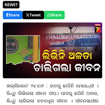
NEWS7
Share
Tweet
Share
ଖଲ୍ଲିକୋଟ ୨୪।୦୨ : ହାତରୁ ଛାଡିନି ମେହେନ୍ଦୀ ।
କିନ୍ତୁ ଲିଭିଗଲା ଜୀବନ ଦୀପ। ପାଦରୁ ଛପିନି ଅଳତା,
କିନ୍ତୁ ଚାଲିଗଲା ନବବଧୂର ଜୀବନ । ଜୀବନସାଥୀର