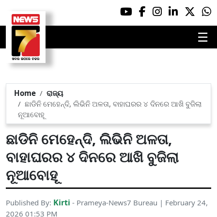
☰
Home
ରାଜ୍ୟ
ଛାଡିନି ମେହେନ୍ଦି, ଲିଭିନି ଅଳତା, ବାହାଘରର ୪ ଦିନରେ ଆଖି ବୁଜିଲା
ନୂଆବୋହୂ
ଛାଡିନି ମେହେନ୍ଦି, ଲିଭିନି ଅଳତା,
ବାହାଘରର ୪ ଦିନରେ ଆଖି ବୁଜିଲା
ନୂଆବୋହୂ
Kirti
Published By:
- Prameya-News7 Bureau | February 24,
2026 01:53 PM