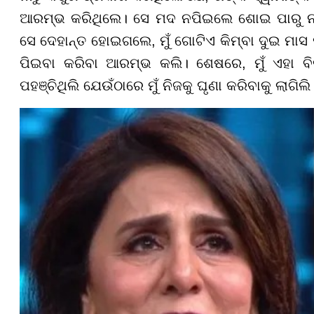
ଆରମ୍ଭ କରିଥିଲେ। ସେ ମଦ ନପିଇଲେ ଶୋଇ ପାରୁ ନଥି
ସେ ଦେହାନ୍ତ ହୋଇଗଲେ, ମୁଁ ଗୋଟିଏ କିମ୍ବା ଦୁଇ ମାସ ପ
ପିଇବା କରିବା ଆରମ୍ଭ କଲି। ଶେଷରେ, ମୁଁ ଏହା ବିନା
ପହଞ୍ଚିଥିଲି ଯେଉଁଠାରେ ମୁଁ ନିଜକୁ ଘୃଣା କରିବାକୁ ଲାଗି