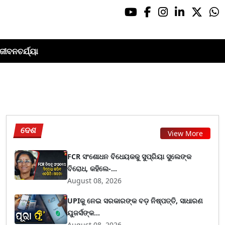
ଜୀବନଚର୍ଯ୍ୟା
ଦେଶ
View More
FCR ସଂଶୋଧନ ବିଧେୟକକୁ ସୁପ୍ରିୟା ସୁଲେଙ୍କ
ବିରୋଧ, କହିଲେ-...
August 08, 2026
UPIକୁ ନେଇ ସରକାରଙ୍କ ବଡ଼ ନିଷ୍ପତ୍ତି, ସାଧାରଣ
ୟୁଜର୍ସଙ୍କ...
August 08, 2026