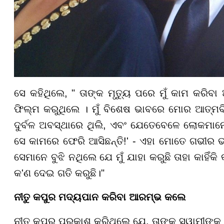
ସେ କହିଥିଲେ, " ତାଙ୍କ ମୃତ୍ୟୁ ପରେ ମୁଁ କାମ କରିବା
ଫିଲ୍ମ କରୁଥିଲେ । ମୁଁ ବିଶେଷ ଭାବରେ ମୋର ଆତ୍ମବିଶ
ଦୁର୍ବଳ ଅବସ୍ଥାରେ ଥିଲି, ଏବଂ ଯେତେବେଳେ ଲୋକମାନ
ସେ କାମରେ ଫେରି ଆସିଛନ୍ତି!' - ଏହା ମୋତେ ଗଭୀର ଭ
ସେମାନେ ବୁଝି ନଥିଲେ ଯେ ମୁଁ ଯାହା କରୁଛି ତାହା କାହିଁକି
କ'ଣ ଦେଇ ଗତି କରୁଛି।"
ନୀତୁ କପୁର ମଦ୍ୟପାନ କରିବା ଆରମ୍ଭ କଲେ
ନୀତୁ କପୁର ପ୍ରକାଶ କରିଥିଲେ ଯେ, ତାଙ୍କ ସ୍ୱାମୀଙ୍କ 