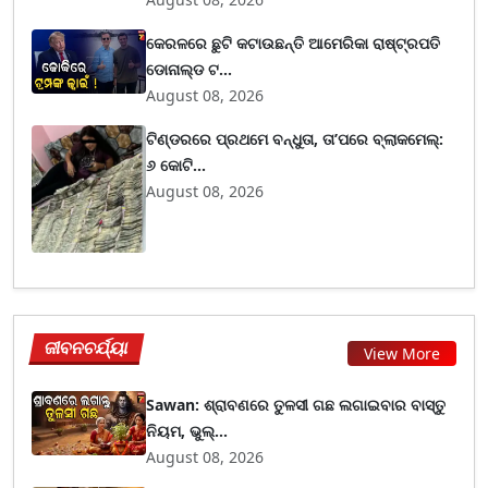
କେରଳରେ ଛୁଟି କଟାଉଛନ୍ତି ଆମେରିକା ରାଷ୍ଟ୍ରପତି
ଡୋନାଲ୍ଡ ଟ...
August 08, 2026
ଟିଣ୍ଡରରେ ପ୍ରଥମେ ବନ୍ଧୁତା, ତା’ପରେ ବ୍ଲାକମେଲ୍:
୬ କୋଟି...
August 08, 2026
ଜୀବନଚର୍ଯ୍ୟା
View More
Sawan: ଶ୍ରାବଣରେ ତୁଳସୀ ଗଛ ଲଗାଇବାର ବାସ୍ତୁ
ନିୟମ, ଭୁଲ୍...
August 08, 2026