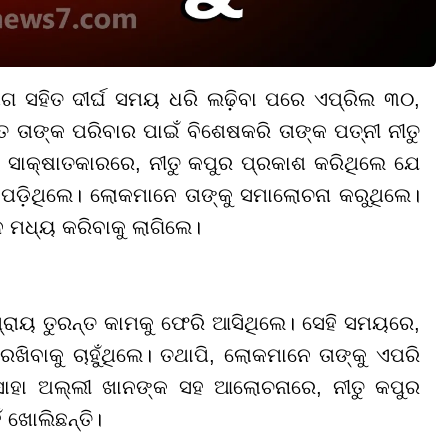
ଗ ସହିତ ଦୀର୍ଘ ସମୟ ଧରି ଲଢ଼ିବା ପରେ ଏପ୍ରିଲ ୩୦,
 ତାଙ୍କ ପରିବାର ପାଇଁ ବିଶେଷକରି ତାଙ୍କ ପତ୍ନୀ ନୀତୁ
ସାକ୍ଷାତକାରରେ, ନୀତୁ କପୁର ପ୍ରକାଶ କରିଥିଲେ ଯେ
ଗି ପଡ଼ିଥିଲେ। ଲୋକମାନେ ତାଙ୍କୁ ସମାଲୋଚନା କରୁଥିଲେ।
ନ ମଧ୍ୟ କରିବାକୁ ଲାଗିଲେ।
ପ୍ରାୟ ତୁରନ୍ତ କାମକୁ ଫେରି ଆସିଥିଲେ। ସେହି ସମୟରେ,
ରଖିବାକୁ ଚାହୁଁଥିଲେ। ତଥାପି, ଲୋକମାନେ ତାଙ୍କୁ ଏପରି
 ସୋହା ଅଲ୍ଲୀ ଖାନଙ୍କ ସହ ଆଲୋଚନାରେ, ନୀତୁ କପୁର
 ଖୋଲିଛନ୍ତି।