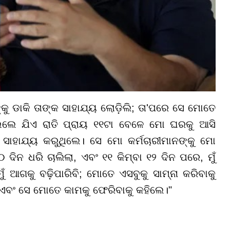
୍କୁ ଡାକି ତାଙ୍କ ସାହାଯ୍ୟ ଲୋଡ଼ିଲି; ତା'ପରେ ସେ ମୋତେ
ଇଲେ ଯିଏ ରାତି ପ୍ରାୟ ୧୧ଟା ବେଳେ ମୋ ଘରକୁ ଆସି
ହାଯ୍ୟ କରୁଥିଲେ। ସେ ମୋ କର୍ମଚାରୀମାନଙ୍କୁ ମୋ
ିନ ଧରି ଚାଲିଲା, ଏବଂ ୧୧ କିମ୍ବା ୧୨ ଦିନ ପରେ, ମୁଁ
ୁଁ ଆଗକୁ ବଢ଼ିପାରିବି; ମୋତେ ଏସବୁକୁ ସାମ୍ନା କରିବାକୁ
ଏବଂ ସେ ମୋତେ କାମକୁ ଫେରିବାକୁ କହିଲେ।"