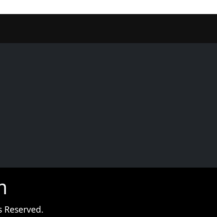
er
m
s Reserved.