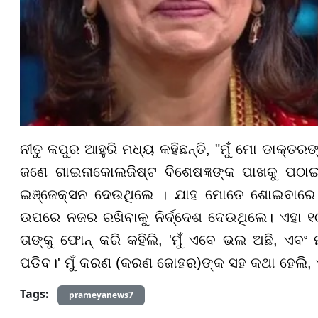
ନୀତୁ କପୁର ଆହୁରି ମଧ୍ୟ କହିଛନ୍ତି, "ମୁଁ ମୋ ଡାକ୍ତରଙ
ଜଣେ ଗାଇନାକୋଲଜିଷ୍ଟ ବିଶେଷଜ୍ଞଙ୍କ ପାଖକୁ ପଠା
ଇଞ୍ଜେକ୍ସନ ଦେଉଥିଲେ । ଯାହ ମୋତେ ଶୋଇବାରେ ସା
ଉପରେ ନଜର ରଖିବାକୁ ନିର୍ଦ୍ଦେଶ ଦେଉଥିଲେ। ଏହା ୧୦ ଦ
ତାଙ୍କୁ ଫୋନ୍ କରି କହିଲି, 'ମୁଁ ଏବେ ଭଲ ଅଛି, ଏବଂ ମ
ପଡିବ।' ମୁଁ କରଣ (କରଣ ଜୋହର)ଙ୍କ ସହ କଥା ହେଲି, 
Tags:
prameyanews7