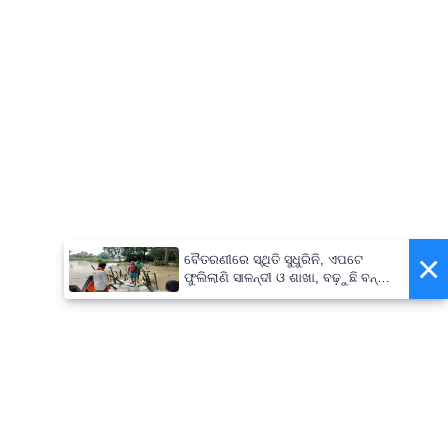
×
ବୈତରଣୀରେ ସ୍ଥିତି ସୁଧୁରିନି, ଏପଟେ
ଫୁଲିଲାଣି ସାଳନ୍ଦୀ ଓ ଶାଖା, ବଢ଼ୁଛି ବନ୍ୟା
ଭୟ