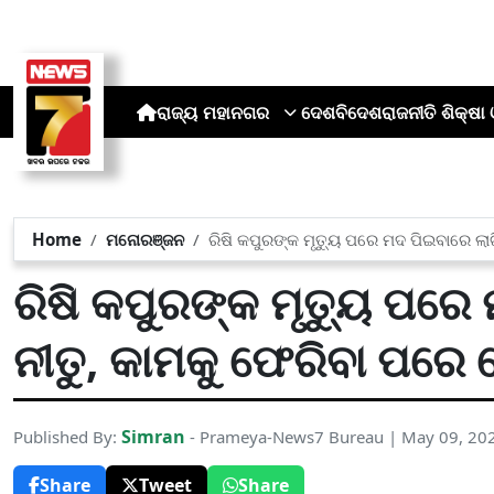
ରାଜ୍ୟ
ମହାନଗର
ଦେଶ
ବିଦେଶ
ରାଜନୀତି
ଶିକ୍ଷା 
Home
ମନୋରଞ୍ଜନ
ରିଷି କପୁରଙ୍କ ମୃତ୍ୟୁ ପରେ ମଦ ପିଇବାରେ ଲ
ରିଷି କପୁରଙ୍କ ମୃତ୍ୟୁ ପରେ
ନୀତୁ, କାମକୁ ଫେରିବା ପରେ
Simran
Published By:
- Prameya-News7 Bureau | May 09, 20
Share
Tweet
Share