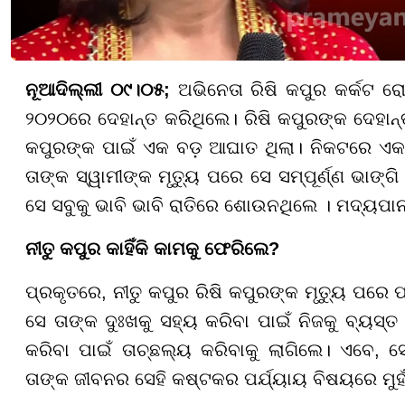
ନୂଆଦିଲ୍ଲୀ ୦୯।୦୫;
ଅଭିନେତା ରିଷି କପୁର କର୍କଟ ରୋ
୨୦୨୦ରେ ଦେହାନ୍ତ କରିଥିଲେ। ରିଷି କପୁରଙ୍କ ଦେହାନ୍ତ
କପୁରଙ୍କ ପାଇଁ ଏକ ବଡ଼ ଆଘାତ ଥିଲା। ନିକଟରେ ଏକ 
ତାଙ୍କ ସ୍ୱାମୀଙ୍କ ମୃତ୍ୟୁ ପରେ ସେ ସମ୍ପୂର୍ଣ୍ଣ ଭାଙ୍
ସେ ସବୁକୁ ଭାବି ଭାବି ରାତିରେ ଶୋଉନଥିଲେ । ମଦ୍ୟପା
ନୀତୁ କପୁର କାହିଁକି କାମକୁ ଫେରିଲେ?
ପ୍ରକୃତରେ, ନୀତୁ କପୁର ରିଷି କପୁରଙ୍କ ମୃତ୍ୟୁ ପରେ 
ସେ ତାଙ୍କ ଦୁଃଖକୁ ସହ୍ୟ କରିବା ପାଇଁ ନିଜକୁ ବ୍ୟସ୍ତ 
କରିବା ପାଇଁ ତାଚ୍ଛଲ୍ୟ କରିବାକୁ ଲାଗିଲେ। ଏବେ,
ତାଙ୍କ ଜୀବନର ସେହି କଷ୍ଟକର ପର୍ଯ୍ୟାୟ ବିଷୟରେ ମୁହଁ