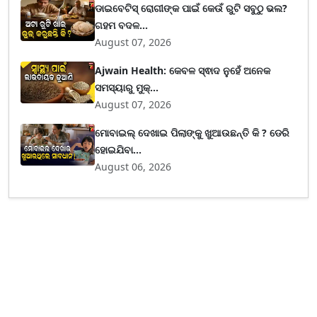
ଡାଇବେଟିସ୍ ରୋଗୀଙ୍କ ପାଇଁ କେଉଁ ରୁଟି ସବୁଠୁ ଭଲ?
ଗହମ ବଦଳ...
August 07, 2026
Ajwain Health: କେବଳ ସ୍ଵାଦ ନୁହେଁ ଅନେକ
ସମସ୍ୟାରୁ ମୁକ୍...
August 07, 2026
ମୋବାଇଲ୍ ଦେଖାଇ ପିଲାଙ୍କୁ ଖୁଆଉଛନ୍ତି କି ? ଡେରି
ହୋଇଯିବା...
August 06, 2026