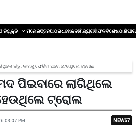
ଓ ନିଯୁକ୍ତି
ମନୋରଞ୍ଜନ
ଅପରାଧ
ଖେଳ
ବାଣିଜ୍ୟ
ରାଶିଫଳ
ବିଶେଷ
ପାଣିପାଗ
ାଗିଥିଲେ ନୀତୁ, କାମକୁ ଫେରିବା ପରେ ହେଉଥିଲେ ଟ୍ରୋଲ
 ମଦ ପିଇବାରେ ଲାଗିଥିଲେ
 ହେଉଥିଲେ ଟ୍ରୋଲ
NEWS7
26 03:07 PM