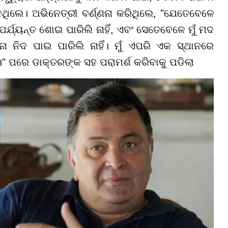
ଲେ। ଅଭିନେତ୍ରୀ ବର୍ଣ୍ଣନା କରିଥିଲେ, "ଯେତେବେଳେ
ର୍ଯ୍ୟନ୍ତ ଶୋଇ ପାରିଲି ନାହିଁ, ଏବଂ ସେତେବେଳେ ମୁଁ ମଦ
 ନିଦ ପାଇ ପାରିଲି ନାହିଁ। ମୁଁ ଏପରି ଏକ ସ୍ଥାନରେ
ଲି।" ପରେ ଡାକ୍ତରଙ୍କ ସହ ପରାମର୍ଶ କରିବାକୁ ପଡିଲା