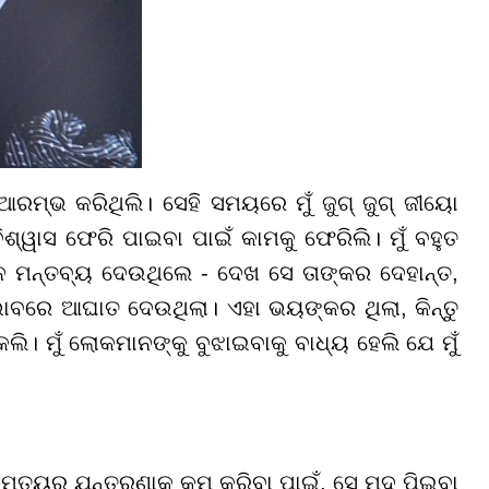
 ଆରମ୍ଭ କରିଥିଲି। ସେହି ସମୟରେ ମୁଁ ଜୁଗ୍ ଜୁଗ୍ ଜୀୟୋ
୍ୱାସ ଫେରି ପାଇବା ପାଇଁ କାମକୁ ଫେରିଲି। ମୁଁ ବହୁତ
େ ମନ୍ତବ୍ୟ ଦେଉଥିଲେ - ଦେଖ ସେ ତାଙ୍କର ଦେହାନ୍ତ,
ାବରେ ଆଘାତ ଦେଉଥିଲା। ଏହା ଭୟଙ୍କର ଥିଲା, କିନ୍ତୁ
 କଲି। ମୁଁ ଲୋକମାନଙ୍କୁ ବୁଝାଇବାକୁ ବାଧ୍ୟ ହେଲି ଯେ ମୁଁ
ମୃତ୍ୟୁର ଯନ୍ତ୍ରଣାକୁ କମ କରିବା ପାଇଁ, ସେ ମଦ ପିଇବା