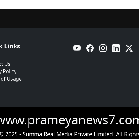
k Links
YouTube
Facebook
Instagram
Linkedin
Twitt
ct Us
y Policy
 of Usage
www.prameyanews7.co
© 2025 - Summa Real Media Private Limited. All Right