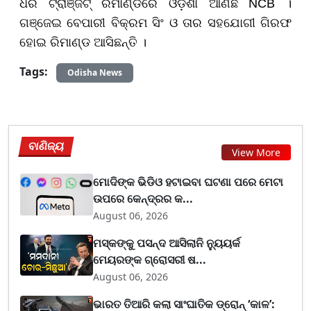
ଧରି ଟ୍ରାଞ୍ଜିଟ୍ ରିମାଣ୍ଡରେ ଓଡ଼ିଶା ଆଣିଛି NCB ।
ଗଞ୍ଜେଇ ବେପାରୀ ବିକ୍ରମ ସିଂ ଓ ତାର ସହଯୋଗୀ ଗିରଫ
ହୋଇ ରିମାଣ୍ଡ ଆସିଛନ୍ତି ।
Tags:
Odisha News
ବାଣିଜ୍ୟ
View More
ମୋଦିଙ୍କ ଭିଡିଓ ହଟାଇବା ଘଟଣା ପରେ ମେଟା
ଉପରେ କେନ୍ଦ୍ରର କ...
August 06, 2026
ମସ୍କଙ୍କୁ ପସନ୍ଦ ଆସିଲାନି ନ୍ୟୁୟର୍କ
ମେୟରଙ୍କ ଗ୍ରୋସରୀ ଷ...
August 06, 2026
ଭାରତ ତିଆରି କଲା ସାଂଘାତିକ ଡ୍ରୋନ୍ ‘କାଳ’: