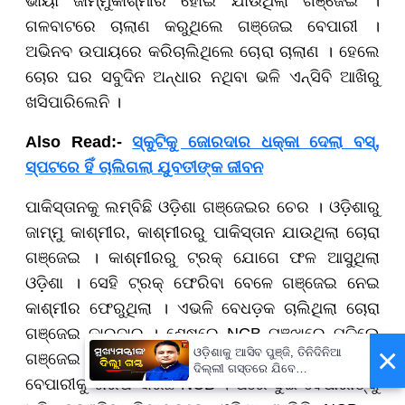
ଭାୟା ଜାମ୍ମୁକାଶ୍ମୀର ହୋଇ ଯାଉଥିଲା ଗଞ୍ଜେଇ ।
ଗଳବାଟରେ ଚାଲାଣ କରୁଥିଲେ ଗଞ୍ଜେଇ ବେପାରୀ ।
ଅଭିନବ ଉପାୟରେ କରିଚାଲିଥିଲେ ଚୋରା ଚାଲାଣ । ହେଲେ
ଚୋର ଘର ସବୁଦିନ ଅନ୍ଧାର ନଥିବା ଭଳି ଏନ୍ସିବି ଆଖିରୁ
ଖସିପାରିଲେନି ।
Also Read:-
ସ୍କୁଟିକୁ ଜୋରଦାର ଧକ୍କା ଦେଲା ବସ୍,
ସ୍ପଟରେ ହିଁ ଚାଲିଗଲା ଯୁବତୀଙ୍କ ଜୀବନ
ପାକିସ୍ତାନକୁ ଲମ୍ବିଛି ଓଡ଼ିଶା ଗଞ୍ଜେଇର ଚେର । ଓଡ଼ିଶାରୁ
ଜାମ୍ମୁ କାଶ୍ମୀର, କାଶ୍ମୀରରୁ ପାକିସ୍ତାନ ଯାଉଥିଲା ଚୋରା
ଗଞ୍ଜେଇ । କାଶ୍ମୀରରୁ ଟ୍ରକ୍ ଯୋଗେ ଫଳ ଆସୁଥିଲା
ଓଡ଼ିଶା । ସେହି ଟ୍ରକ୍ ଫେରିବା ବେଳେ ଗଞ୍ଜେଇ ନେଇ
କାଶ୍ମୀର ଫେରୁଥିଲା । ଏଭଳି ବେଧଡ଼କ ଚାଲିଥିଲା ଚୋରା
ଗଞ୍ଜେଇ କାରବାର । ଶେଷରେ NCB ପଞ୍ଝାରେ ପଡ଼ିଲେ
×
ଓଡ଼ିଶାକୁ ଆସିବ ପୁଞ୍ଜି, ତିନିଦିନିଆ
ଗଞ୍ଜେଇ ବେପାରୀ । ଜମ୍ମୁ କାଶ୍ମୀରରୁ ଦୁଇ ଗଞ୍ଜେଇ
ଦିଲ୍ଲୀ ଗସ୍ତରେ ଯିବେ
ବେପାରୀକୁ ଗିରଫ କରିଛି NCB । ପରେ ଦୁଇ ବେପାରୀଙ୍କୁ
ମୁଖ୍ୟମନ୍ତ୍ରୀ ମୋହନ ମାଝୀ