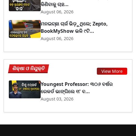
କିଣିବାକୁ ଚାହ...
August 06, 2026
ମନଇଚ୍ଛା ଚାର୍ଜ ଭିଡ଼ୁଥିଲେ; Zepto,
BookMyShow ଭଳି ୯ଟି...
August 06, 2026
ଶିକ୍ଷା ଓ ନିଯୁକ୍ତି
View More
Youngest Professor: ୩୦୬ ବର୍ଷର
ରେକର୍ଡ ଭାଙ୍ଗିଲେ ୧୮ ବ...
August 03, 2026