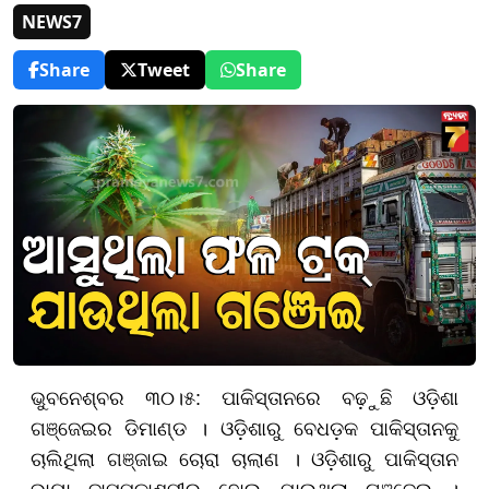
NEWS7
Share
Tweet
Share
ଭୁବନେଶ୍ବର ୩୦।୫: ପାକିସ୍ତାନରେ ବଢ଼ୁଛି ଓଡ଼ିଶା
ଗଞ୍ଜେଇର ଡିମାଣ୍ଡ । ଓଡ଼ିଶାରୁ ବେଧଡ଼କ ପାକିସ୍ତାନକୁ
ଚାଲିଥିଲା ଗଞ୍ଜାଇ ଚୋରା ଚାଲାଣ । ଓଡ଼ିଶାରୁ ପାକିସ୍ତାନ