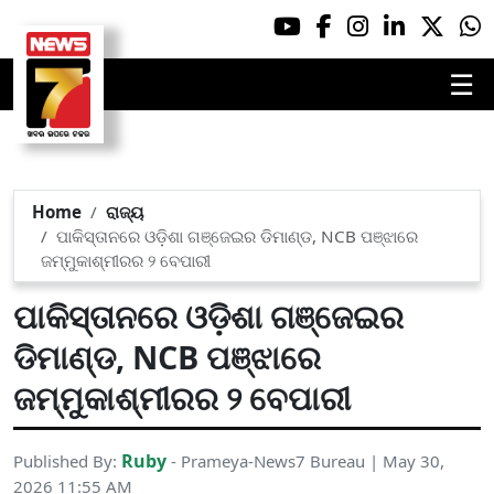
☰
Home
ରାଜ୍ୟ
ପାକିସ୍ତାନରେ ଓଡ଼ିଶା ଗଞ୍ଜେଇର ଡିମାଣ୍ଡ, NCB ପଞ୍ଝାରେ
ଜମ୍ମୁକାଶ୍ମୀରର ୨ ବେପାରୀ
ପାକିସ୍ତାନରେ ଓଡ଼ିଶା ଗଞ୍ଜେଇର
ଡିମାଣ୍ଡ, NCB ପଞ୍ଝାରେ
ଜମ୍ମୁକାଶ୍ମୀରର ୨ ବେପାରୀ
Ruby
Published By:
- Prameya-News7 Bureau | May 30,
2026 11:55 AM