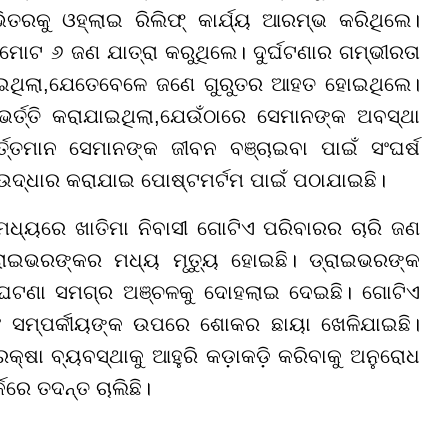
ଭିତରକୁ ଓହ୍ଲାଇ ରିଲିଫ୍ କାର୍ଯ୍ୟ ଆରମ୍ଭ କରିଥିଲେ।
 ମୋଟ ୬ ଜଣ ଯାତ୍ରା କରୁଥିଲେ। ଦୁର୍ଘଟଣାର ଗମ୍ଭୀରତା
ଇଥିଲା
,
ଯେତେବେଳେ ଜଣେ ଗୁରୁତର ଆହତ ହୋଇଥିଲେ।
ର୍ତ୍ତି କରାଯାଇଥିଲା
,
ଯେଉଁଠାରେ ସେମାନଙ୍କ ଅବସ୍ଥା
୍ତମାନ ସେମାନଙ୍କ ଜୀବନ ବଞ୍ଚାଇବା ପାଇଁ ସଂଘର୍ଷ
 ଉଦ୍ଧାର କରାଯାଇ ପୋଷ୍ଟମର୍ଟମ ପାଇଁ ପଠାଯାଇଛି।
ମଧ୍ୟରେ ଖାତିମା ନିବାସୀ ଗୋଟିଏ ପରିବାରର ଚାରି ଜଣ
୍ରାଇଭରଙ୍କର ମଧ୍ୟ ମୃତ୍ୟୁ ହୋଇଛି। ଡ୍ରାଇଭରଙ୍କ
 ଘଟଣା ସମଗ୍ର ଅଞ୍ଚଳକୁ ଦୋହଲାଇ ଦେଇଛି। ଗୋଟିଏ
ବଂ ସମ୍ପର୍କୀୟଙ୍କ ଉପରେ ଶୋକର ଛାୟା ଖେଳିଯାଇଛି।
ରକ୍ଷା ବ୍ୟବସ୍ଥାକୁ ଆହୁରି କଡ଼ାକଡ଼ି କରିବାକୁ ଅନୁରୋଧ
କରେ ତଦନ୍ତ ଚାଲିଛି।