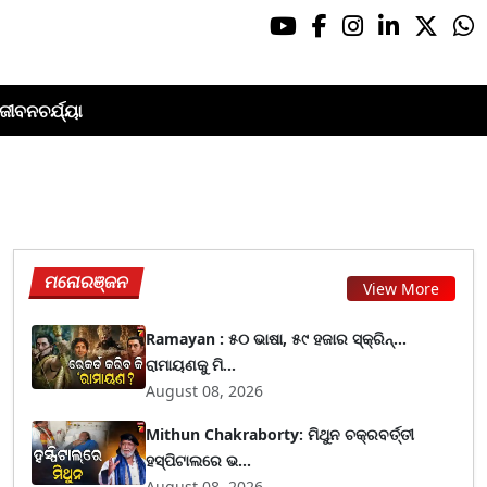
ଜୀବନଚର୍ଯ୍ୟା
ମନୋରଞ୍ଜନ
View More
Ramayan : ୫୦ ଭାଷା, ୫୯ ହଜାର ସ୍କ୍ରିନ୍...
ରାମାୟଣକୁ ମି...
August 08, 2026
Mithun Chakraborty: ମିଥୁନ ଚକ୍ରବର୍ତ୍ତୀ
ହସ୍ପିଟାଲରେ ଭ...
August 08, 2026