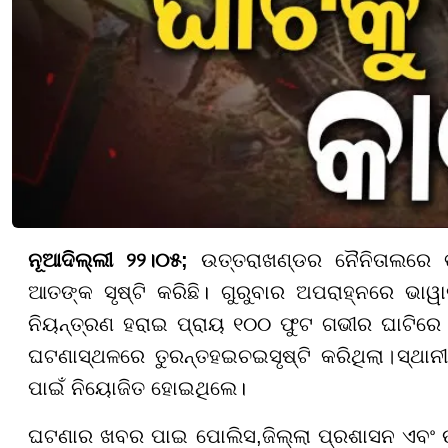
ନୂଆଦିଲ୍ଲୀ ୨୨।୦୫;
ଉତ୍ତରାଖଣ୍ଡର ନୈନିତାଲରେ 
ଆତଙ୍କ ସୃଷ୍ଟି କରିଛି। ଗୁରୁବାର ଅପରାହ୍ନରେ ଭାୱ
ନିୟନ୍ତ୍ରଣ ହରାଇ ପ୍ରାୟ ୧୦୦ ଫୁଟ ଗଭୀର ଘାଟିରେ ଖ
ଘଟଣାସ୍ଥଳରେ ତୁରନ୍ତ
ହଇଚଇ
ସୃଷ୍ଟି କରିଥିଲା
।
ସ୍ଥାନ
ପାଇଁ ନିୟୋଜିତ ହୋଇଥିଲେ।
ଘଟଣାର ଖବର ପାଇ ପୋଲିସ
,
ଜିଲ୍ଲା ପ୍ରଶାସନ ଏବଂ