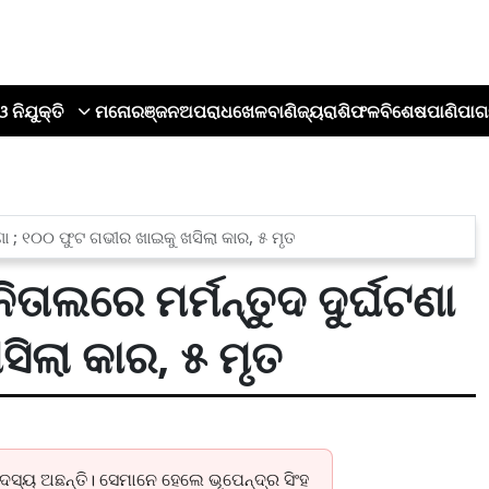
ଓ ନିଯୁକ୍ତି
ମନୋରଞ୍ଜନ
ଅପରାଧ
ଖେଳ
ବାଣିଜ୍ୟ
ରାଶିଫଳ
ବିଶେଷ
ପାଣିପାଗ
ଟଣା ; ୧୦୦ ଫୁଟ ଗଭୀର ଖାଇକୁ ଖସିଲା କାର, ୫ ମୃତ
ତାଲରେ ମର୍ମନ୍ତୁଦ ଦୁର୍ଘଟଣା
ିଲା କାର, ୫ ମୃତ
ସ୍ୟ ଅଛନ୍ତି। ସେମାନେ ହେଲେ ଭୂପେନ୍ଦ୍ର ସିଂହ