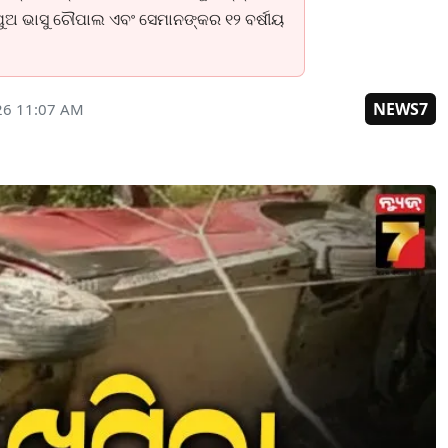
ପୁଅ ଭାସୁ ଚୌପାଲ ଏବଂ ସେମାନଙ୍କର ୧୨ ବର୍ଷୀୟ
NEWS7
26 11:07 AM