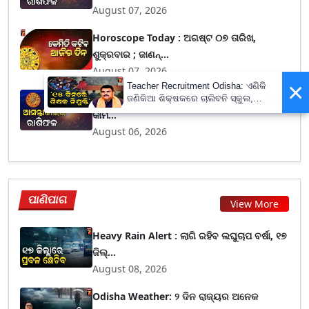
August 07, 2026
Horoscope Today : ଅଗଷ୍ଟ ୦୭ ତାରିଖ,
ଶୁକ୍ରବାର ; ଜାଣନ୍...
August 07, 2026
×
Teacher Recruitment Odisha: ଏଣିକି
ସିଂହ ରାଶି ବ୍ୟକ୍ତିଙ୍କ ସାମାଜିକ ସମ୍ମାନ ବଢ଼ିବ, ନୂଆ
ଜଣିକିଆ ଶିକ୍ଷକରେ ଚାଲିବନି ସ୍କୁଲ,
ନିଯୁକ୍ତ ହେବେ ନୂଆ ଶିକ୍ଷକ ; ୧୫ ଦିନରେ
କାମ...
ପ୍ରକ୍ରିୟା ସାରିବାକୁ ନିର୍ଦ୍ଦେଶ
August 06, 2026
ପାଣିପାଗ
View More
Heavy Rain Alert : ଲାଗି ରହିବ ଲଘୁଚାପ ବର୍ଷା, ୧୭
ଜିଲ୍...
August 08, 2026
Odisha Weather: ୨ ଦିନ ରାଜ୍ୟର ଅନେକ