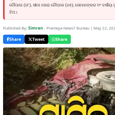
ଚୌପାଲ (୪୮), ସୀମା ଖେରା ଚୌପାଲ (୪୫), ସେମାନଙ୍କର ୧୯ ବର୍ଷୀୟ 
ଝିଅ।
Simran
Published By:
- Prameya-News7 Bureau | May 22, 20
Share
Tweet
Share