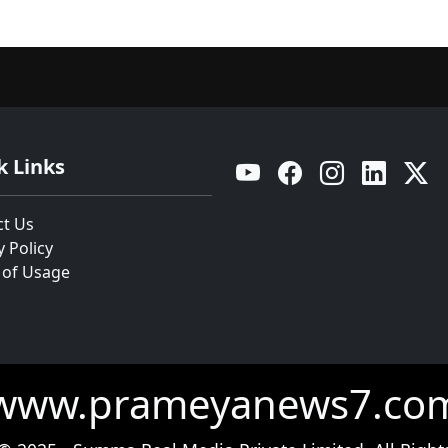
k Links
YouTube
Facebook
Instagram
Linkedin
Twitt
ct Us
y Policy
 of Usage
www.prameyanews7.co