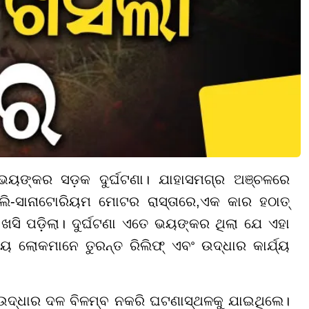
ଭୟଙ୍କର ସଡ଼କ ଦୁର୍ଘଟଣା
। ଯାହା
ସମଗ୍ର ଅଞ୍ଚଳରେ
ାଲି-ସାନାଟୋରିୟମ ମୋଟର ରାସ୍ତାରେ
,
ଏକ କାର ହଠାତ୍
ସି ପଡ଼ିଲା। ଦୁର୍ଘଟଣା ଏତେ ଭୟଙ୍କର ଥିଲା ଯେ ଏହା
ୀୟ ଲୋକମାନେ ତୁରନ୍ତ ରିଲିଫ୍ ଏବଂ ଉଦ୍ଧାର କାର୍ଯ୍ୟ
 ଉଦ୍ଧାର ଦଳ ବିଳମ୍ବ ନକରି ଘଟଣାସ୍ଥଳକୁ ଯାଇଥିଲେ।