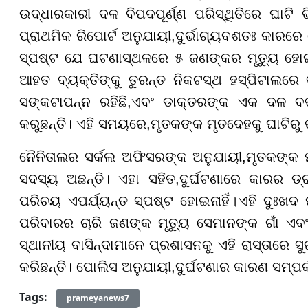
ଉଦ୍ଧାରକାରୀ ଦଳ ବିପଦପୂର୍ଣ୍ଣ ପରିସ୍ଥିତିରେ ଘାଟି 
ପ୍ରାଥମିକ ରିପୋର୍ଟ ଅନୁଯାୟୀ
,
ଦୁର୍ଭାଗ୍ୟବଶତଃ କାରରେ
ସ୍ପଷ୍ଟ ଯେ ଘଟଣାସ୍ଥଳରେ ୫ ଜଣଙ୍କର ମୃତ୍ୟୁ ହୋ
ଆହତ ବ୍ୟକ୍ତିଙ୍କୁ ତୁରନ୍ତ ନିକଟସ୍ଥ ହସ୍ପିଟାଲରେ ଭ
ସଙ୍କଟାପନ୍ନ ରହିଛି
,
ଏବଂ ଡାକ୍ତରଙ୍କ ଏକ ଦଳ ବର୍ତ
କରୁଛନ୍ତି। ଏହି ସମୟରେ
,
ମୃତକଙ୍କ ମୃତଦେହକୁ ଘାଟିରୁ
ନୈନିତାଲର ସର୍କଲ ଅଫିସରଙ୍କ ଅନୁଯାୟୀ
,
ମୃତକଙ୍କ 
ସଦସ୍ୟ ଅଛନ୍ତି। ଏହା ସହିତ
,
ଦୁର୍ଘଟଣାରେ କାରର ଡ
ପରିଚୟ ଏପର୍ଯ୍ୟନ୍ତ ସ୍ପଷ୍ଟ ହୋଇନାହିଁ
।
ଏହି ଦୁଃଖଦ
ପରିବାରର ଚାରି ଜଣଙ୍କ ମୃତ୍ୟୁ ସେମାନଙ୍କ ଗାଁ ଏ
ସ୍ଥାନୀୟ ବାସିନ୍ଦାମାନେ ପ୍ରଶାସନକୁ ଏହି ରାସ୍ତାରେ ସୁ
କରିଛନ୍ତି
। ପୋ
ଲିସ ଅନୁଯାୟୀ
,
ଦୁର୍ଘଟଣାର କାରଣ ସମ୍ପର୍
Tags:
prameyanews7