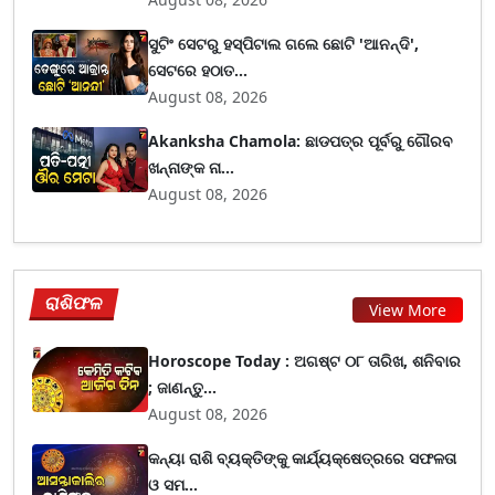
ସୁଟିଂ ସେଟରୁ ହସ୍ପିଟାଲ ଗଲେ ଛୋଟି 'ଆନନ୍ଦି',
ସେଟରେ ହଠାତ...
August 08, 2026
Akanksha Chamola: ଛାଡପତ୍ର ପୂର୍ବରୁ ଗୌରବ
ଖନ୍ନାଙ୍କ ନା...
August 08, 2026
ରାଶିଫଳ
View More
Horoscope Today : ଅଗଷ୍ଟ ୦୮ ତାରିଖ, ଶନିବାର
; ଜାଣନ୍ତୁ...
August 08, 2026
କନ୍ୟା ରାଶି ବ୍ୟକ୍ତିଙ୍କୁ କାର୍ଯ୍ୟକ୍ଷେତ୍ରରେ ସଫଳତା
ଓ ସମ...