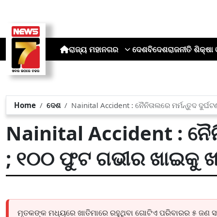
ରାଜ୍ୟ
ମହାନଗର
ଦେଶ
ବିଦେଶ
ରାଜନୀତି
ଶିକ୍ଷା 
Home
ଦେଶ
Nainital Accident : ନୈନିତାଲରେ ମର୍ମନ୍ତୁଦ ଦୁର୍ଘ
Nainital Accident : ନୈନି
; ୧୦୦ ଫୁଟ ଗଭୀର ଖାଇକୁ ଖସ
ମୃତକଙ୍କ ମଧ୍ୟରେ ଖାତିମାରେ ରହୁଥିବା ଗୋଟିଏ ପରିବାରର ୫ ଜଣ ସଦ