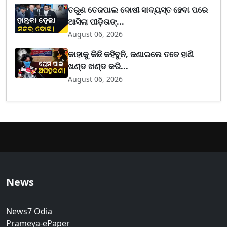
ତରୁଣ ତେଜପାଲ ଦୋଷୀ ସାବ୍ୟସ୍ତ ହେବା ପରେ
ଆସିଲା ପୀଡ଼ିତାଙ୍...
August 06, 2026
କାହାକୁ କିଛି କହିବୁନି, ଜଣାଇଲେ ତତେ ହାଣି
ଖଣ୍ଡ ଖଣ୍ଡ କରି...
August 06, 2026
News
News7 Odia
Prameya-ePaper