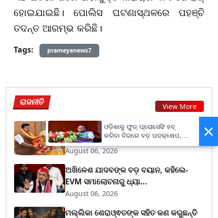
ହୋଇଯାଇଛି। ପୋଲିସ ଘଟଣାସ୍ଥଳରେ ପହଞ୍ଚି
ତଦନ୍ତ ଆରମ୍ଭ କରିଛି।
Tags:
prameyanews7
ରାଜନୀତି
View More
×
ଦିଲ୍ଲୀରେ ନୀତିନ ନବୀନଙ୍କୁ ଭେଟିଲେ
ଓଡ଼ିଶାକୁ ଫୁଡ୍ ପ୍ରୋସେସିଂ ହବ୍
କରିବା ଦିଗରେ ବଡ଼ ପଦକ୍ଷେପ, ୪୨
ମନମୋହନ ସାମଲ, ବିଭିନ...
ହଜାରରୁ ଅଧିକ ନିଯୁକ୍ତି ସୁଯୋଗ
August 06, 2026
ଅଖିଳେଶ ଯାଦବଙ୍କ ବଡ଼ ବୟାନ, କହିଲେ-
EVM ସମାଲୋଚନାରୁ ଧ୍ୟା...
August 06, 2026
ମଲ୍ଲିକା ଶେରାଓ୍ଵତଙ୍କ ସହିତ କଣ କରୁଛନ୍ତି