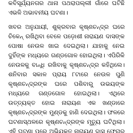
କବିସୂର୍ଯ୍ୟନଗର ଥାନା ପଥରାପଲ୍ଲୀ ଗାଁରେ ଘଟିଛି
ଏଭଳି ଅଭାବନୀୟ ଘଟଣା।
ଖବର ଅନୁଯାୟୀ, ଶୁକ୍ରବାର କୃଷ୍ଣଚନ୍ଦ୍ର ଘରେ
ଚିକେନ୍ ରଖିଥିବା ବେଳେ ପଡ଼ୋଶୀ ନାରାୟଣ ଦାସଙ୍କ
ପୋଷା ନେଉଳ ଖାଇ ଦେଇଥିଲା। ଯାହାକୁ ନେଇ
ଦୁହିଁଙ୍କ ମଧ୍ୟରେ ଗଣ୍ଡଗୋଳ ହୋଇଥିଲା। ଏପିରିକି
ନେଉଳକୁ ବାନ୍ଧି ରଖିବାକୁ କୃଷ୍ଣଚନ୍ଦ୍ର କହିଥିଲେ।
ଶନିବାର ସକାଳ ପ୍ରାୟ ୮ଟାରେ ନେଉଳ ପୁଣି
କୃଷ୍ଣଚନ୍ଦ୍ରଙ୍କ ଘରେ ପଶିବାରୁ ଉଭୟଙ୍କ
ମଧ୍ୟରେ ଗଣ୍ଡଗୋଳ ହୋଇଥିଲା। ଏଥିରେ
ଉତ୍ତ୍ୟକ୍ତ ହୋଇ ନାରାୟଣ ଏକ ଖଣ୍ଡାରେ
କୃଷ୍ଣଚନ୍ଦ୍ରଙ୍କ ମୁଣ୍ଡକୁ ହାଣି ଦେଇଥିଲା। ଫଳରେ
ଘଟଣାସ୍ଥଳରେ କୃଷ୍ଣଚନ୍ଦ୍ରଙ୍କ ମୃତ୍ୟୁ ଘଟିଥିଲା।
ଏହି ଘଟଣା ପରେ ଅଭିଯୁକ୍ତ ନାରାୟଣ ଦାସ ଫେରାର୍