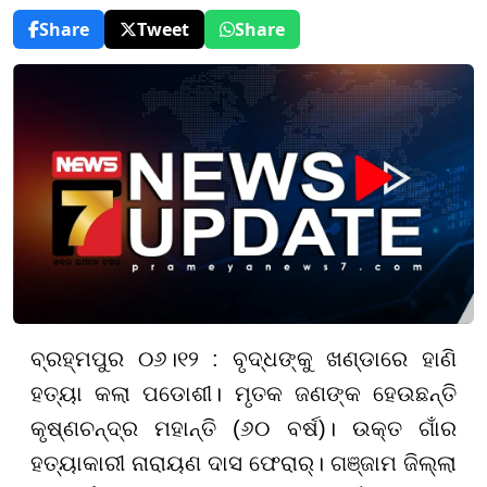
Share
Tweet
Share
ବ୍ରହ୍ମପୁର ୦୬।୧୨ : ବୃଦ୍ଧଙ୍କୁ ଖଣ୍ଡାରେ ହାଣି
ହତ୍ୟା କଲା ପଡୋଶୀ। ମୃତକ ଜଣଙ୍କ ହେଉଛନ୍ତି
କୃଷ୍ଣଚନ୍ଦ୍ର ମହାନ୍ତି (୬୦ ବର୍ଷ)। ଉକ୍ତ ଗାଁର
ହତ୍ୟାକାରୀ ନାରାୟଣ ଦାସ ଫେରାର୍। ଗଞ୍ଜାମ ଜିଲ୍ଲା