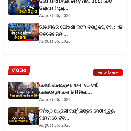
ବର୍ଷେ ଯାଏଁ ଖେଳିବେନି ବୁମରା, BCCI ଦେବ
ବିଶ୍ରାମ ! ପୂର୍...
August 06, 2026
ଗାଭାସ୍କର ଘୋଷଣା କଲେ ବିଶ୍ୱକପ୍ ଟିମ୍ : ଏହି
କ୍ରିକେଟରମା...
August 06, 2026
ଅପରାଧ
View More
ଦୋଷୀ ସାବ୍ୟସ୍ତ ହେଲେ, ୧୦ ବର୍ଷ
ଜେଲଦଣ୍ଡାଦେଶ ବି ମିଳିଲା,...
August 06, 2026
କନିଷ୍ଠ ଯନ୍ତ୍ରୀ ରଶ୍ମିରଞ୍ଜନ ସେଠୀ ମୃତ୍ୟୁ
ମାମଲାରେ ଟ୍ବି...
August 06, 2026