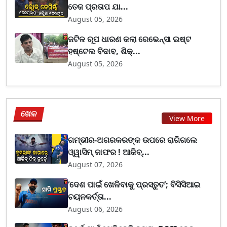
ତେଜ ପ୍ରତାପ ଯା...
August 05, 2026
ଜଟିଳ ରୂପ ଧାରଣ କଲା ରେଭେନ୍ସା ଇଷ୍ଟ
ହଷ୍ଟେଲ ବିଦାବ, ଶିକ୍...
August 05, 2026
ଖେଳ
View More
ଗମ୍ଭୀର-ଅଗରକରଙ୍କ ଉପରେ ରାଗିଗଲେ
ଓ୍ୱାସିମ୍ ଜାଫର ! ଆକିବ୍...
August 07, 2026
‘ଦେଶ ପାଇଁ ଖେଳିବାକୁ ପ୍ରସ୍ତୁତ’; ବିସିସିଆଇ
ଚୟନକର୍ତ୍ତା...
August 06, 2026