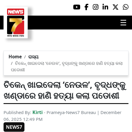
☰
Home
ରାଜ୍ୟ
ଚିକେନ୍ ଖାଇଦେଲା ‘ନେଉଳ’, ବୃଦ୍ଧଙ୍କୁ ଖଣ୍ଡାରେ ହାଣି ହତ୍ୟା କଲା
ପଡୋଶୀ
ଚିକେନ୍ ଖାଇଦେଲା ‘ନେଉଳ’, ବୃଦ୍ଧଙ୍କୁ
ଖଣ୍ଡାରେ ହାଣି ହତ୍ୟା କଲା ପଡୋଶୀ
Kirti
Published By:
- Prameya-News7 Bureau | December
06, 2025 12:49 PM
NEWS7