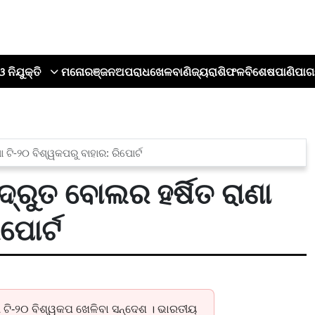
ଓ ନିଯୁକ୍ତି
ମନୋରଞ୍ଜନ
ଅପରାଧ
ଖେଳ
ବାଣିଜ୍ୟ
ରାଶିଫଳ
ବିଶେଷ
ପାଣିପାଗ
 ଟି-୨୦ ବିଶ୍ୱକପରୁ ବାହାର: ରିପୋର୍ଟ
ଦ୍ରୁତ ବୋଲର ହର୍ଷିତ ରାଣା
ପୋର୍ଟ
 ଟି-୨୦ ବିଶ୍ୱକପ ଖେଳିବା ସନ୍ଦେଶ । ଭାରତୀୟ