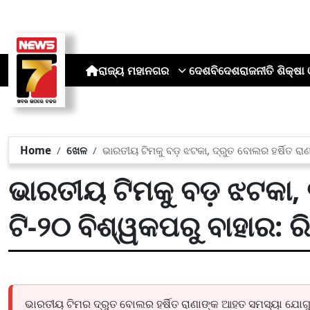
ରାଜ୍ୟ
ମହାନଗର
ଦେଶ
ବିଦେଶ
ରାଜନୀତି
ଶିକ୍ଷା 
Home
ଖେଳ
ଭାରତୀୟ ଟିମକୁ ବଡ଼ ଝଟକା, ଦ୍ରୁତ ବୋଲର ହର୍ଷିତ ରାଣା
ଭାରତୀୟ ଟିମକୁ ବଡ଼ ଝଟକା, 
ଟି-୨୦ ବିଶ୍ୱକପରୁ ବାହାର: ରି
ଭାରତୀୟ ଟିମର ଦ୍ରୁତ ବୋଲର ହର୍ଷିତ ରାଣାଙ୍କ ଆହତ ସମସ୍ୟା ଯୋଗୁ