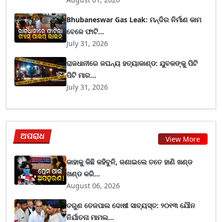
Bhubaneswar Gas Leak: ମନ୍ଦିର ନିର୍ମାଣ କାମ
ବେଳେ ଫାଟି...
July 31, 2026
ରାଜଧାନୀରେ ଜଘନ୍ୟ ହତ୍ୟାକାଣ୍ଡ: ଯୁବକଙ୍କୁ ପିଟି
ପିଟି ମାର...
July 31, 2026
ଅପରାଧ
View More
କାହାକୁ କିଛି କହିବୁନି, ଜଣାଇଲେ ତତେ ହାଣି ଖଣ୍ଡ
ଖଣ୍ଡ କରି...
August 06, 2026
ତରୁଣ ତେଜପାଲ ଦୋଷୀ ସାବ୍ୟସ୍ତ: ୨୦୧୩ ଯୌନ
ନିର୍ଯାତନା ମାମଲ...