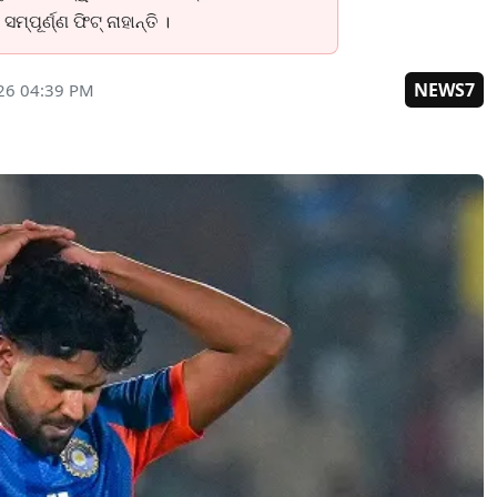
୍ପୂର୍ଣ୍ଣ ଫିଟ୍ ନାହାନ୍ତି ।
NEWS7
26 04:39 PM