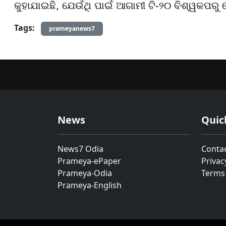
କୁହାଯାଇଛି, ଯେଉଁଥି ପାଇଁ ଆଗାମୀ ଟି-୨୦ ବିଶ୍ୱକପରୁ 
Tags:
prameyanews7
News
Quic
News7 Odia
Conta
Prameya-ePaper
Privac
Prameya-Odia
Terms
Prameya-English