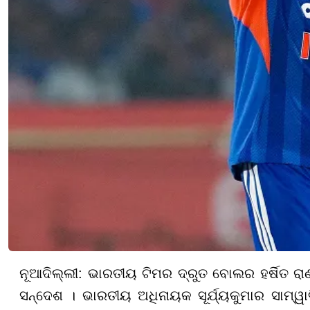
ନୂଆଦିଲ୍ଲୀ: ଭାରତୀୟ ଟିମର ଦ୍ରୁତ ବୋଲର ହର୍ଷିତ ର
ସନ୍ଦେଶ । ଭାରତୀୟ ଅଧିନାୟକ ସୂର୍ଯ୍ୟକୁମାର ସାମ୍ୱାଦି