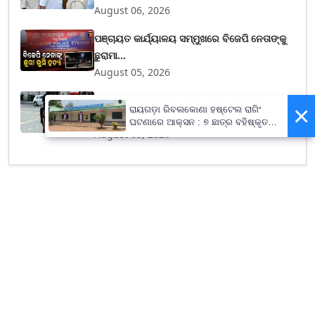
August 06, 2026
ପଞ୍ଚାୟତ କାର୍ଯ୍ୟାଳୟ ସମ୍ମୁଖରେ ବିଜେପି ନେତାଙ୍କୁ
ଛୁରାମା...
August 05, 2026
ପର୍ଯ୍ୟଟକଙ୍କୁ ଛୁରାମାଡ଼ କଲେ ମହିଳା; ୪ ଆହତ ,
×
ରାୟଗଡ଼ା ରିବଲକୋଣା ହଷ୍ଟେଲ ରାଗିଂ
ଅଭିଯୁକ୍ତ...
ଘଟଣାରେ ଆକ୍ସନ : ୭ ଛାତ୍ର ବହିଷ୍କୃତ,
August 05, 2026
ପ୍ରଧାନଶିକ୍ଷକଙ୍କୁ ନୋଟିସ୍