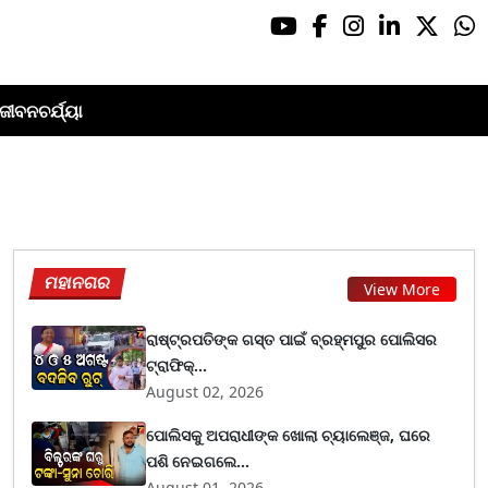
ଜୀବନଚର୍ଯ୍ୟା
ମହାନଗର
View More
ରାଷ୍ଟ୍ରପତିଙ୍କ ଗସ୍ତ ପାଇଁ ବ୍ରହ୍ମପୁର ପୋଲିସର
ଟ୍ରାଫିକ୍...
August 02, 2026
ପୋଲିସକୁ ଅପରାଧୀଙ୍କ ଖୋଲା ଚ୍ୟାଲେଞ୍ଜ, ଘରେ
ପଶି ନେଇଗଲେ...
August 01, 2026