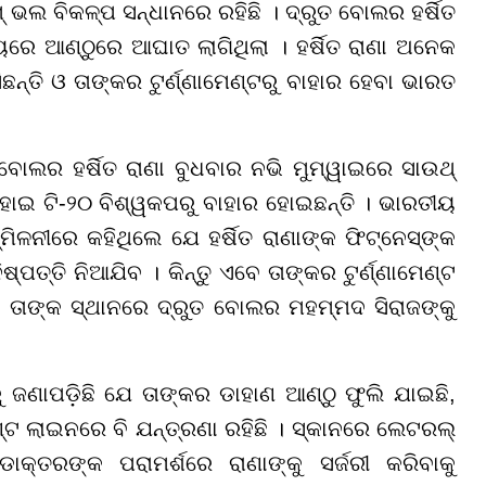
ମ୍ ଭଲ ବିକଳ୍ପ ସନ୍ଧାନରେ ରହିଛି । ଦ୍ରୁତ ବୋଲର ହର୍ଷିତ
ମୟରେ ଆଣ୍ଠୁରେ ଆଘାତ ଲାଗିଥିଲା । ହର୍ଷିତ ରାଣା ଅନେକ
୍ତି ଓ ତାଙ୍କର ଟୁର୍ଣ୍ଣାମେଣ୍ଟରୁ ବାହାର ହେବା ଭାରତ
ବୋଲର ହର୍ଷିତ ରାଣା ବୁଧବାର ନଭି ମୁମ୍ୱାଇରେ ସାଉଥ୍
ହୋଇ ଟି-୨୦ ବିଶ୍ୱକପରୁ ବାହାର ହୋଇଛନ୍ତି । ଭାରତୀୟ
ିଳନୀରେ କହିଥିଲେ ଯେ ହର୍ଷିତ ରାଣାଙ୍କ ଫିଟ୍‌ନେସ୍‌ଙ୍କ
୍ପତ୍ତି ନିଆଯିବ । କିନ୍ତୁ ଏବେ ତାଙ୍କର ଟୁର୍ଣ୍ଣାମେଣ୍ଟ
 । ତାଙ୍କ ସ୍ଥାନରେ ଦ୍ରୁତ ବୋଲର ମହମ୍ମଦ ସିରାଜଙ୍କୁ
ୁ ଜଣାପଡ଼ିଛି ଯେ ତାଙ୍କର ଡାହାଣ ଆଣ୍ଠୁ ଫୁଲି ଯାଇଛି,
ଣ୍ଟ ଲାଇନରେ ବି ଯନ୍ତ୍ରଣା ରହିଛି । ସ୍କାନରେ ଲେଟରଲ୍
କ୍ତରଙ୍କ ପରାମର୍ଶରେ ରାଣାଙ୍କୁ ସର୍ଜରୀ କରିବାକୁ