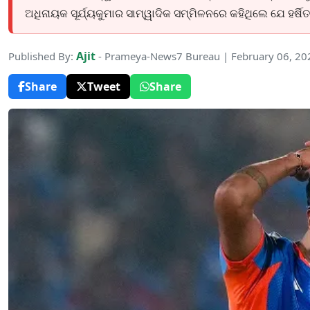
ଅଧିନାୟକ ସୂର୍ଯ୍ୟକୁମାର ସାମ୍ୱାଦିକ ସମ୍ମିଳନରେ କହିଥିଲେ ଯେ ହର୍ଷିତ ସମ
Ajit
Published By:
- Prameya-News7 Bureau | February 06, 20
Share
Tweet
Share