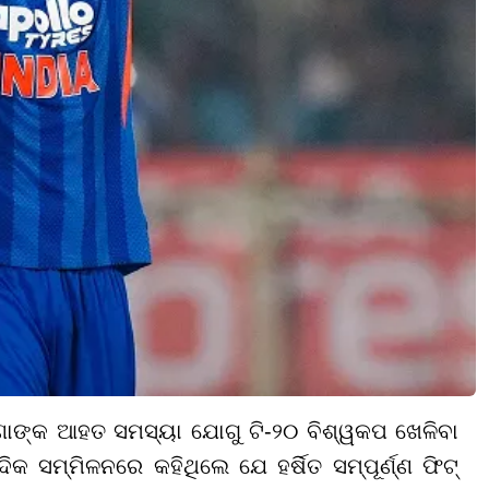
ାଣାଙ୍କ ଆହତ ସମସ୍ୟା ଯୋଗୁ ଟି-୨୦ ବିଶ୍ୱକପ ଖେଳିବା
କ ସମ୍ମିଳନରେ କହିଥିଲେ ଯେ ହର୍ଷିତ ସମ୍ପୂର୍ଣ୍ଣ ଫିଟ୍