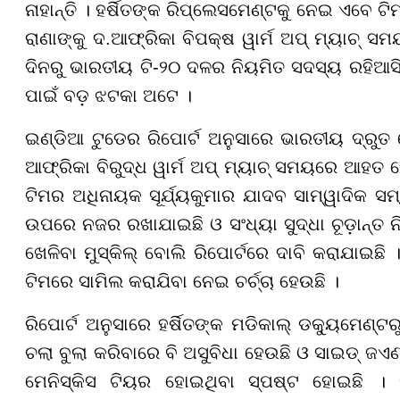
ନାହାନ୍ତି । ହର୍ଷିତଙ୍କ ରିପ୍ଲେସମେଣ୍ଟକୁ ନେଇ ଏବେ ଟି
ରାଣାଙ୍କୁ ଦ.ଆଫ୍ରିକା ବିପକ୍ଷ ୱାର୍ମ ଅପ୍ ମ୍ୟାଚ୍ ସ
ଦିନରୁ ଭାରତୀୟ ଟି-୨୦ ଦଳର ନିୟମିତ ସଦସ୍ୟ ରହିଆସିଛନ
ପାଇଁ ବଡ଼ ଝଟକା ଅଟେ ।
ଇଣ୍ଡିଆ ଟୁଡେର ରିପୋର୍ଟ ଅନୁସାରେ ଭାରତୀୟ ଦ୍ରୁତ 
ଆଫ୍ରିକା ବିରୁଦ୍ଧ ୱାର୍ମ ଅପ୍ ମ୍ୟାଚ୍ ସମୟରେ ଆହତ 
ଟିମର ଅଧିନାୟକ ସୂର୍ଯ୍ୟକୁମାର ଯାଦବ ସାମ୍ୱାଦିକ ସମ୍ମ
ଉପରେ ନଜର ରଖାଯାଇଛି ଓ ସଂଧ୍ୟା ସୁଦ୍ଧା ଚୂଡ଼ାନ୍ତ ନିଷ
ଖେଳିବା ମୁସ୍କିଲ୍ ବୋଲି ରିପୋର୍ଟରେ ଦାବି କରାଯାଇଛି
ଟିମରେ ସାମିଲ କରାଯିବା ନେଇ ଚର୍ଚ୍ଚା ହେଉଛି ।
ରିପୋର୍ଟ ଅନୁସାରେ ହର୍ଷିତଙ୍କ ମଡିକାଲ୍ ଡକ୍ୟୁମେଣ୍ଟର
ଚଲା ବୁଲା କରିବାରେ ବି ଅସୁବିଧା ହେଉଛି ଓ ସାଇଡ୍ ଜଏ
ମେନିସ୍କିସ ଟିୟର ହୋଇଥିବା ସ୍ପଷ୍ଟ ହୋଇଛି । ଡା