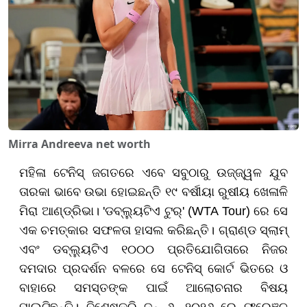
Mirra Andreeva net worth
ମହିଳା ଟେନିସ୍ ଜଗତରେ ଏବେ ସବୁଠାରୁ ଉଜ୍ଜ୍ୱଳ ଯୁବ
ତାରକା ଭାବେ ଉଭା ହୋଇଛନ୍ତି ୧୯ ବର୍ଷୀୟା ରୁଷୀୟ ଖେଳାଳି
ମିରା ଆଣ୍ଡ୍ରିଭା। 'ଡବ୍ଲ୍ୟୁଟିଏ ଟୁର୍' (WTA Tour) ରେ ସେ
ଏକ ଚମତ୍କାର ସଫଳତା ହାସଲ କରିଛନ୍ତି। ଗ୍ରାଣ୍ଡ ସ୍ଲାମ୍
ଏବଂ ଡବ୍ଲ୍ୟୁଟିଏ ୧୦୦୦ ପ୍ରତିଯୋଗିତାରେ ନିଜର
ଦମଦାର ପ୍ରଦର୍ଶନ ବଳରେ ସେ ଟେନିସ୍ କୋର୍ଟ ଭିତରେ ଓ
ବାହାରେ ସମସ୍ତଙ୍କ ପାଇଁ ଆଲୋଚନାର ବିଷୟ