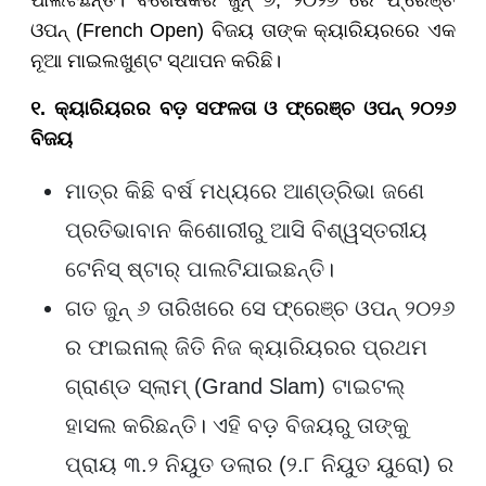
ପାଲଟିଛନ୍ତି। ବିଶେଷକରି ଜୁନ୍ ୬, ୨୦୨୬ ରେ ଫ୍ରେଞ୍ଚ
ଓପନ୍ (French Open) ବିଜୟ ତାଙ୍କ କ୍ୟାରିୟରରେ ଏକ
ନୂଆ ମାଇଲଖୁଣ୍ଟ ସ୍ଥାପନ କରିଛି।
୧. କ୍ୟାରିୟରର ବଡ଼ ସଫଳତା ଓ ଫ୍ରେଞ୍ଚ ଓପନ୍ ୨୦୨୬
ବିଜୟ
ମାତ୍ର କିଛି ବର୍ଷ ମଧ୍ୟରେ ଆଣ୍ଡ୍ରିଭା ଜଣେ
ପ୍ରତିଭାବାନ କିଶୋରୀରୁ ଆସି ବିଶ୍ୱସ୍ତରୀୟ
ଟେନିସ୍ ଷ୍ଟାର୍ ପାଲଟିଯାଇଛନ୍ତି।
ଗତ ଜୁନ୍ ୬ ତାରିଖରେ ସେ ଫ୍ରେଞ୍ଚ ଓପନ୍ ୨୦୨୬
ର ଫାଇନାଲ୍ ଜିତି ନିଜ କ୍ୟାରିୟରର ପ୍ରଥମ
ଗ୍ରାଣ୍ଡ ସ୍ଲାମ୍ (Grand Slam) ଟାଇଟଲ୍
ହାସଲ କରିଛନ୍ତି। ଏହି ବଡ଼ ବିଜୟରୁ ତାଙ୍କୁ
ପ୍ରାୟ ୩.୨ ନିୟୁତ ଡଲାର (୨.୮ ନିୟୁତ ୟୁରୋ) ର