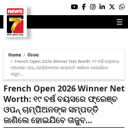
☰
Home
ବିଦେଶ
French Open 2026 Winner Net Worth: ୧୯ ବର୍ଷ ବୟସରେ
ଫ୍ରେଞ୍ଚ ଓପନ୍ ଚାମ୍ପିଅନଙ୍କ ସମ୍ପତ୍ତି ଜାଣିଲେ ହୋଇଯିବେ
ତାଜୁବ...
French Open 2026 Winner Net
Worth: ୧୯ ବର୍ଷ ବୟସରେ ଫ୍ରେଞ୍ଚ
ଓପନ୍ ଚାମ୍ପିଅନଙ୍କ ସମ୍ପତ୍ତି
ଜାଣିଲେ ହୋଇଯିବେ ତାଜୁବ...