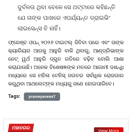
ଦୁର୍ବଳତା ଥିବା ବେଳେ ସେ ଥଟ୍ଟାରେ କହିଛନ୍ତି
ଯେ ତାଙ୍କ ପାଖରେ ଏପର୍ଯ୍ୟନ୍ତ ଡ୍ରାଇଭିଂ
ଲାଇସେନ୍ସ ବି ନାହିଁ।
ଫ୍ରେଞ୍ଚ ଓପନ୍ ୨୦୨୬ ଟାଇଟଲ୍ ଜିତିବା ପରେ ଏବଂ ତାଙ୍କ
କ୍ୟାରିୟର ଆଗକୁ ଆହୁରି ବାକି ଥିବାରୁ, ଆଣ୍ଡ୍ରିଭାଙ୍କ
ନେଟ୍ ୱର୍ଥ ଆହୁରି ଦ୍ରୁତ ଗତିରେ ବଢ଼ିବ ବୋଲି ଆଶା
କରାଯାଉଛି। ଅନେକ ବିଶେଷଜ୍ଞଙ୍କ ମତରେ ଆଗାମୀ ଦଶନ୍ଧି
ମଧ୍ୟରେ ସେ ମହିଳା ଟେନିସ୍ ଜଗତର ସର୍ବାଧିକ ରୋଜଗାର
କରୁଥିବା ଆଥଲେଟ୍ଙ୍କ ମଧ୍ୟରୁ ଜଣେ ହୋଇପାରିବେ।
Tags:
prameyanews7
ମହାନଗର
View More