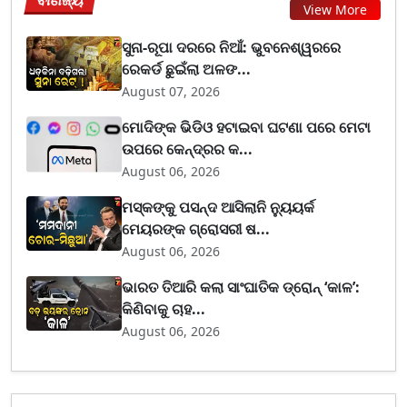
ବାଣିଜ୍ୟ
View More
ସୁନା-ରୂପା ଦରରେ ନିଆଁ: ଭୁବନେଶ୍ୱରରେ
ରେକର୍ଡ ଛୁଇଁଲା ଅଳଙ...
August 07, 2026
ମୋଦିଙ୍କ ଭିଡିଓ ହଟାଇବା ଘଟଣା ପରେ ମେଟା
ଉପରେ କେନ୍ଦ୍ରର କ...
August 06, 2026
ମସ୍କଙ୍କୁ ପସନ୍ଦ ଆସିଲାନି ନ୍ୟୁୟର୍କ
ମେୟରଙ୍କ ଗ୍ରୋସରୀ ଷ...
August 06, 2026
ଭାରତ ତିଆରି କଲା ସାଂଘାତିକ ଡ୍ରୋନ୍ ‘କାଳ’:
କିଣିବାକୁ ଚାହ...
August 06, 2026