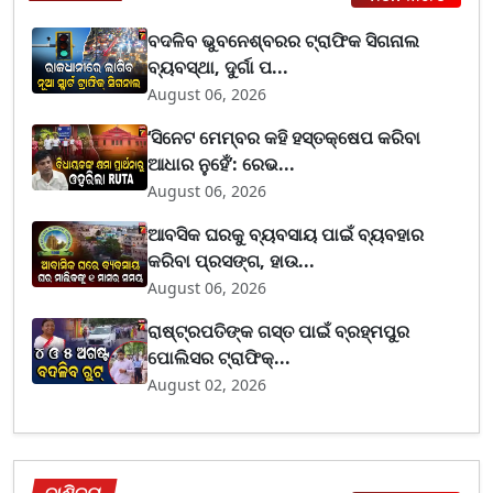
ବଦଳିବ ଭୁବନେଶ୍ବରର ଟ୍ରାଫିକ ସିଗନାଲ
ବ୍ୟବସ୍ଥା, ଦୁର୍ଗା ପ...
August 06, 2026
‘ସିନେଟ ମେମ୍ବର କହି ହସ୍ତକ୍ଷେପ କରିବା
ଆଧାର ନୁହେଁ’: ରେଭ...
August 06, 2026
ଆବସିକ ଘରକୁ ବ୍ୟବସାୟ ପାଇଁ ବ୍ୟବହାର
କରିବା ପ୍ରସଙ୍ଗ, ହାଉ...
August 06, 2026
ରାଷ୍ଟ୍ରପତିଙ୍କ ଗସ୍ତ ପାଇଁ ବ୍ରହ୍ମପୁର
ପୋଲିସର ଟ୍ରାଫିକ୍...
August 02, 2026