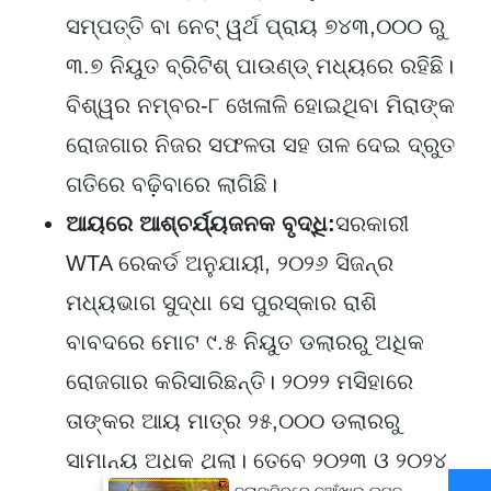
ସମ୍ପତ୍ତି ବା ନେଟ୍ ୱର୍ଥ ପ୍ରାୟ ୭୪୩,୦୦୦ ରୁ
୩.୭ ନିୟୁତ ବ୍ରିଟିଶ୍ ପାଉଣ୍ଡ୍ ମଧ୍ୟରେ ରହିଛି।
ବିଶ୍ୱର ନମ୍ବର-୮ ଖେଳାଳି ହୋଇଥିବା ମିରାଙ୍କ
ରୋଜଗାର ନିଜର ସଫଳତା ସହ ତାଳ ଦେଇ ଦ୍ରୁତ
ଗତିରେ ବଢ଼ିବାରେ ଲାଗିଛି।
ଆୟରେ ଆଶ୍ଚର୍ଯ୍ୟଜନକ ବୃଦ୍ଧି:
ସରକାରୀ
WTA ରେକର୍ଡ ଅନୁଯାୟୀ, ୨୦୨୬ ସିଜନ୍ର
ମଧ୍ୟଭାଗ ସୁଦ୍ଧା ସେ ପୁରସ୍କାର ରାଶି
ବାବଦରେ ମୋଟ ୯.୫ ନିୟୁତ ଡଲାରରୁ ଅଧିକ
ରୋଜଗାର କରିସାରିଛନ୍ତି। ୨୦୨୨ ମସିହାରେ
ତାଙ୍କର ଆୟ ମାତ୍ର ୨୫,୦୦୦ ଡଲାରରୁ
ସାମାନ୍ୟ ଅଧିକ ଥିଲା। ତେବେ ୨୦୨୩ ଓ ୨୦୨୪