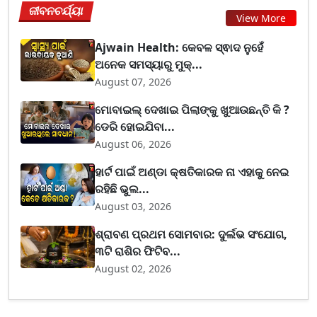
ଜୀବନଚର୍ଯ୍ୟା
View More
Ajwain Health: କେବଳ ସ୍ଵାଦ ନୁହେଁ
ଅନେକ ସମସ୍ୟାରୁ ମୁକ୍...
August 07, 2026
ମୋବାଇଲ୍ ଦେଖାଇ ପିଲାଙ୍କୁ ଖୁଆଉଛନ୍ତି କି ?
ଡେରି ହୋଇଯିବା...
August 06, 2026
ହାର୍ଟ ପାଇଁ ଅଣ୍ଡା କ୍ଷତିକାରକ ନା ଏହାକୁ ନେଇ
ରହିଛି ଭୁଲ...
August 03, 2026
ଶ୍ରାବଣ ପ୍ରଥମ ସୋମବାର: ଦୁର୍ଲଭ ସଂଯୋଗ,
୩ଟି ରାଶିର ଫିଟିବ...
August 02, 2026