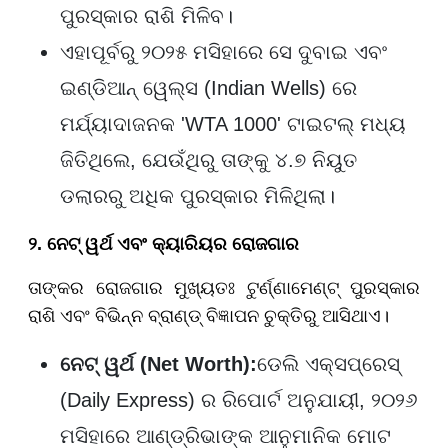
ପୁରସ୍କାର ରାଶି ମିଳିବ।
ଏହାପୂର୍ବରୁ ୨୦୨୫ ମସିହାରେ ସେ ଦୁବାଇ ଏବଂ
ଇଣ୍ଡିଆନ୍ ୱେଲ୍ସ (Indian Wells) ରେ
ମର୍ଯ୍ୟାଦାଜନକ 'WTA 1000' ଟାଇଟଲ୍ ମଧ୍ୟ
ଜିତିଥିଲେ, ଯେଉଁଥିରୁ ତାଙ୍କୁ ୪.୭ ନିୟୁତ
ଡଲାରରୁ ଅଧିକ ପୁରସ୍କାର ମିଳିଥିଲା।
୨. ନେଟ୍ ୱର୍ଥ ଏବଂ କ୍ୟାରିୟର ରୋଜଗାର
ତାଙ୍କର ରୋଜଗାର ମୁଖ୍ୟତଃ ଟୁର୍ଣ୍ଣାମେଣ୍ଟ୍ ପୁରସ୍କାର
ରାଶି ଏବଂ ବିଭିନ୍ନ ବ୍ରାଣ୍ଡ୍ ବିଜ୍ଞାପନ ଚୁକ୍ତିରୁ ଆସିଥାଏ।
ନେଟ୍ ୱର୍ଥ (
Net Worth):
ଡେଲି ଏକ୍ସପ୍ରେସ୍
(Daily Express) ର ରିପୋର୍ଟ ଅନୁଯାୟୀ, ୨୦୨୬
ମସିହାରେ ଆଣ୍ଡ୍ରିଭାଙ୍କ ଆନୁମାନିକ ମୋଟ