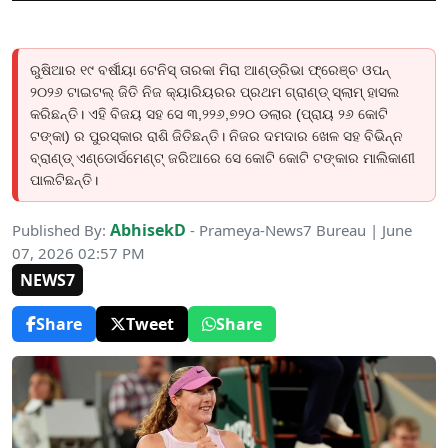
ରୁଷିଆର ୧୯ ବର୍ଷୀୟା ଟେନିସ୍ ତାରକା ମିରା ଆଣ୍ଡ୍ରିଭା ଫ୍ରେଞ୍ଚ ଓପନ୍
୨୦୨୬ ଟାଇଟଲ୍ ଜିତି ନିଜ କ୍ୟାରିୟରର ପ୍ରଥମ ଗ୍ରାଣ୍ଡ୍ ସ୍ଲାମ୍ ହାସଲ
କରିଛନ୍ତି। ଏହି ବିଜୟ ସହ ସେ ୩,୨୨୬,୭୨୦ ଡଲାର (ପ୍ରାୟ ୨୬ କୋଟି
ଟଙ୍କା) ର ପୁରସ୍କାର ରାଶି ଜିତିଛନ୍ତି। ନିଜର ଦମଦାର ଖେଳ ସହ ବିଭିନ୍ନ
ବ୍ରାଣ୍ଡ୍ ଏଣ୍ଡୋର୍ସମେଣ୍ଟ୍ ଜରିଆରେ ସେ କୋଟି କୋଟି ଟଙ୍କାର ମାଲିକାଣୀ
ପାଲଟିଛନ୍ତି।
AbhisekD
Published By:
- Prameya-News7 Bureau | June
07, 2026 02:57 PM
NEWS7
Share
Tweet
Share