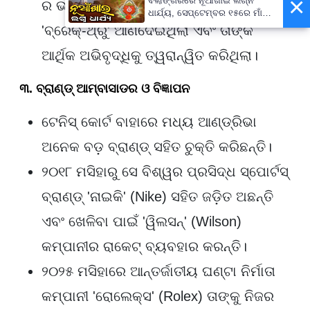
×
ବଲାଙ୍ଗିରରେ ନୂଆଁଖାଇ ଲଗ୍ନ
ର ଭଲ ପ୍ରଦର୍ଶନ ତାଙ୍କ ପାଇଁ ଏକ ବଡ଼
ଧାର୍ଯ୍ୟ, ସେପ୍ଟେମ୍ବର ୧୫ରେ ମାଁ
ପାଟଣେଶ୍ୱରୀଙ୍କ ନିକଟରେ ଲାଗି
'ବ୍ରେକ୍-ଥ୍ରୁ' ଆଣିଦେଇଥିଲା ଏବଂ ତାଙ୍କ
ହେବ ନବାନ୍ନ
ଆର୍ଥିକ ଅଭିବୃଦ୍ଧିକୁ ତ୍ୱରାନ୍ୱିତ କରିଥିଲା।
୩. ବ୍ରାଣ୍ଡ୍ ଆମ୍ବାସାଡର ଓ ବିଜ୍ଞାପନ
ଟେନିସ୍ କୋର୍ଟ ବାହାରେ ମଧ୍ୟ ଆଣ୍ଡ୍ରିଭା
ଅନେକ ବଡ଼ ବ୍ରାଣ୍ଡ୍ ସହିତ ଚୁକ୍ତି କରିଛନ୍ତି।
୨୦୧୮ ମସିହାରୁ ସେ ବିଶ୍ୱର ପ୍ରସିଦ୍ଧ ସ୍ପୋର୍ଟସ୍
ବ୍ରାଣ୍ଡ୍ 'ନାଇକି' (Nike) ସହିତ ଜଡ଼ିତ ଅଛନ୍ତି
ଏବଂ ଖେଳିବା ପାଇଁ 'ୱିଲସନ୍' (Wilson)
କମ୍ପାନୀର ରାକେଟ୍ ବ୍ୟବହାର କରନ୍ତି।
୨୦୨୫ ମସିହାରେ ଆନ୍ତର୍ଜାତୀୟ ଘଣ୍ଟା ନିର୍ମାତା
କମ୍ପାନୀ 'ରୋଲେକ୍ସ' (Rolex) ତାଙ୍କୁ ନିଜର