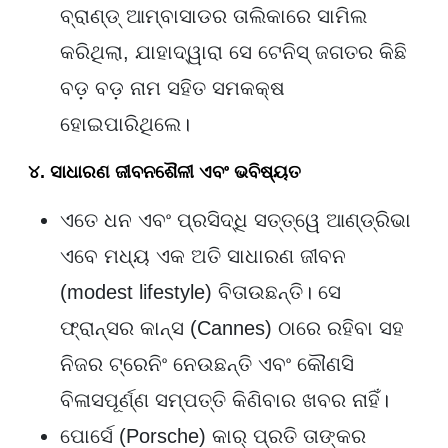
ବ୍ରାଣ୍ଡ୍ ଆମ୍ବାସାଡର ତାଲିକାରେ ସାମିଲ
କରିଥିଲା, ଯାହାଦ୍ୱାରା ସେ ଟେନିସ୍ ଜଗତର କିଛି
ବଡ଼ ବଡ଼ ନାମ ସହିତ ସମକକ୍ଷ
ହୋଇପାରିଥିଲେ।
୪. ସାଧାରଣ ଜୀବନଶୈଳୀ ଏବଂ ଭବିଷ୍ୟତ
ଏତେ ଧନ ଏବଂ ପ୍ରସିଦ୍ଧି ସତ୍ତ୍ୱେ ଆଣ୍ଡ୍ରିଭା
ଏବେ ମଧ୍ୟ ଏକ ଅତି ସାଧାରଣ ଜୀବନ
(modest lifestyle) ବିତାଉଛନ୍ତି। ସେ
ଫ୍ରାନ୍ସର କାନ୍ସ (Cannes) ଠାରେ ରହିବା ସହ
ନିଜର ଟ୍ରେନିଂ ନେଉଛନ୍ତି ଏବଂ କୌଣସି
ବିଳାସପୂର୍ଣ୍ଣ ସମ୍ପତ୍ତି କିଣିବାର ଖବର ନାହିଁ।
ପୋର୍ସେ (Porsche) କାର୍ ପ୍ରତି ତାଙ୍କର