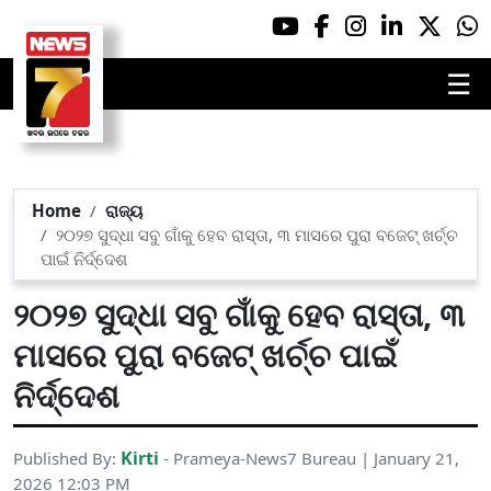
☰
Home
ରାଜ୍ୟ
୨୦୨୭ ସୁଦ୍ଧା ସବୁ ଗାଁକୁ ହେବ ରାସ୍ତା, ୩ ମାସରେ ପୁରା ବଜେଟ୍ ଖର୍ଚ୍ଚ
ପାଇଁ ନିର୍ଦ୍ଦେଶ
୨୦୨୭ ସୁଦ୍ଧା ସବୁ ଗାଁକୁ ହେବ ରାସ୍ତା, ୩
ମାସରେ ପୁରା ବଜେଟ୍ ଖର୍ଚ୍ଚ ପାଇଁ
ନିର୍ଦ୍ଦେଶ
Kirti
Published By:
- Prameya-News7 Bureau | January 21,
2026 12:03 PM