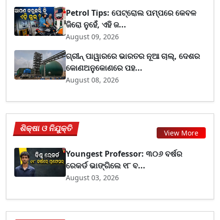
Petrol Tips: ପେଟ୍ରୋଲ ପମ୍ପରେ କେବଳ
ଜିରୋ ନୁହେଁ, ଏହି ଜ...
August 09, 2026
ଗ୍ରୀନ୍ ପାୱାରରେ ଭାରତର ନୂଆ ଚାଲ୍, ଦେଶର
କୋଣଅନୁକୋଣରେ ପହ...
August 08, 2026
ଶିକ୍ଷା ଓ ନିଯୁକ୍ତି
View More
Youngest Professor: ୩୦୬ ବର୍ଷର
ରେକର୍ଡ ଭାଙ୍ଗିଲେ ୧୮ ବ...
August 03, 2026