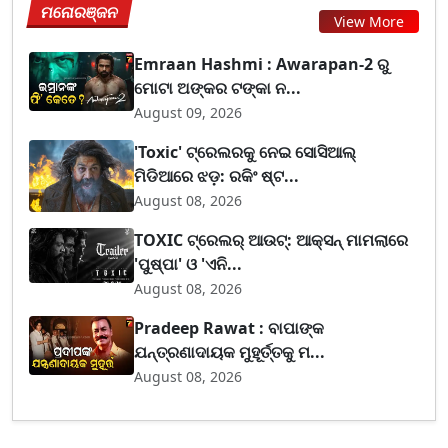
ମନୋରଞ୍ଜନ
View More
Emraan Hashmi : Awarapan-2 ରୁ
ମୋଟା ଅଙ୍କର ଟଙ୍କା ନ...
August 09, 2026
'Toxic' ଟ୍ରେଲରକୁ ନେଇ ସୋସିଆଲ୍
ମିଡିଆରେ ଝଡ଼: ରକିଂ ଷ୍ଟ...
August 08, 2026
TOXIC ଟ୍ରେଲର୍ ଆଉଟ୍: ଆକ୍ସନ୍ ମାମଲାରେ
'ପୁଷ୍ପା' ଓ 'ଏନି...
August 08, 2026
Pradeep Rawat : ବାପାଙ୍କ
ଯନ୍ତ୍ରଣାଦାୟକ ମୁହୂର୍ତ୍ତକୁ ମ...
August 08, 2026