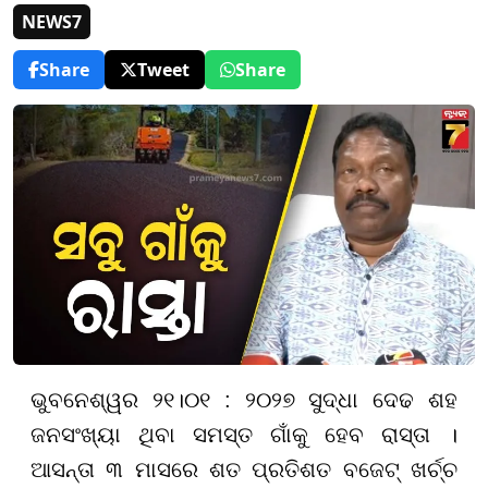
NEWS7
Share
Tweet
Share
ଭୁବନେଶ୍ୱର ୨୧।୦୧ : ୨୦୨୭ ସୁଦ୍ଧା ଦେଢ ଶହ
ଜନସଂଖ୍ୟା ଥିବା ସମସ୍ତ ଗାଁକୁ ହେବ ରାସ୍ତା ।
ଆସନ୍ତା ୩ ମାସରେ ଶତ ପ୍ରତିଶତ ବଜେଟ୍ ଖର୍ଚ୍ଚ