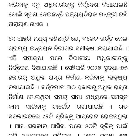
କରିବାକୁ ସବୁ ଅଧିକାରୀଙ୍କୁ ନିର୍ଦ୍ଦେଶ ଦିଆଯାଇଛି
ବୋଲି ସୂଚନା ଦେଇଛନ୍ତି ପଞ୍ଚାୟତିରାଜ ମନ୍ତ୍ରୀ ରବି
ନାରାୟଣ ନାଏକ ।
ସେ ଆହୁରି ମଧ୍ୟ କହିଛନ୍ତି ଯେ, ବଜେଟ ଖର୍ଚ୍ଚ ନେଇ
ଗ୍ରାମ୍ୟ ଉନ୍ନୟନ ବିଭାଗର ସମୀକ୍ଷା କରାଯାଇଛି ।
ଏହି ସମୀକ୍ଷା ପରେ ବିଭାଗୀୟ ଅଧିକାରୀଙ୍କୁ
ନିର୍ଦ୍ଦେଶ ଦିଆଯାଇଛି । ସେହିପରି ୨୦୨୭ ସୁଦ୍ଧା ୭୫
ହଜାରରୁ ଅଧିକ ରାସ୍ତା ନିର୍ମାଣ କରିବାକୁ ଲକ୍ଷ୍ୟ
ରଖାଯାଇଛି । ବର୍ତ୍ତମାନ ୩୦ ହଜାରରୁ ଅଧିକ ରାସ୍ତା
ନିର୍ମାଣ ହୋଇଥିବା ସମୟ ସୀମା ମଧ୍ୟରେ ସମସ୍ତ
କାମ ସାରିବାକୁ ଟାର୍ଗେଟ ରଖାଯାଇଛି । ଗତ
ସରକାରରରେ ୯୨ଟି ବ୍ରିଜ୍କୁ ଆପ୍ରୋଚ ରୋଡନଥିଲା
। ଆମ ସରକାର ଆସିବା ପରେ ୫୦ଟି ବ୍ରିଜ୍ ପାଇଁ
ଜମି ଅଧିଗ୍ରହଣ ସରିଲାଣ । ଏବେ ସୁଦ୍ଧା ୫୩