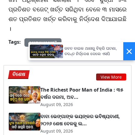
ପ୍ରତିଶତ ବଜେଟ୍ ଖର୍ଚ୍ଚ ସରିଥିବା ବେଳେ ୩ ମାସରେ
ଶତ ପ୍ରତିଶତ ଖର୍ଚ୍ଚ କରିବାକୁ ନିର୍ଦ୍ଦେଶ ଦିଆଯାଇଛି
।
Tags:
prameyanews7
×
ଜବତ ବାଇକ ଥାନାରୁ ବିକ୍ରି ଘଟଣା,
ତଦନ୍ତ ନିର୍ଦ୍ଦେଶ ଦେଲେ ଏସପି
ବିଶେଷ
View More
The Richest Poor Man of India : ୩୫
ବର୍ଷର ଦରମା, ଅବ...
August 09, 2026
ବାବା ଭେଙ୍ଗାଙ୍କ ଭୟଙ୍କର ଭବିଷ୍ୟବାଣୀ,
୨୦୨୬ ଶେଷ ବେଳକୁ ଲ...
August 09, 2026