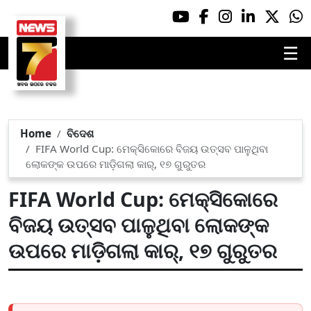
☰
Home
ବିଦେଶ
FIFA World Cup: ମେକ୍ସିକୋରେ ବିଜୟ ଉତ୍ସବ ପାଳୁଥିବା
ଲୋକଙ୍କ ଉପରେ ମାଡ଼ିଗଲା କାର୍, ୧୭ ଗୁରୁତର
FIFA World Cup: ମେକ୍ସିକୋରେ
ବିଜୟ ଉତ୍ସବ ପାଳୁଥିବା ଲୋକଙ୍କ
ଉପରେ ମାଡ଼ିଗଲା କାର୍, ୧୭ ଗୁରୁତର