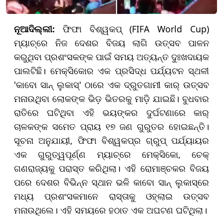
ନୂଆଦିଲ୍ଲୀ:
ଫିଫା ବିଶ୍ୱକପ୍ (FIFA World Cup)
ମ୍ୟାଚ୍‌ରେ ନିଜ ଦେଶର ବିଜୟ ଲାଗି ଉତ୍ସବ ପାଳନ
କରୁଥିବା ପ୍ରଶଂସକଙ୍କ ପାଇଁ ସମୟ ଅତ୍ୟନ୍ତ ଦୁଃଖଦାୟକ
ପାଲଟିଛି। ମେକ୍ସିକୋର ଏକ ପ୍ରସିଦ୍ଧ ପର୍ଯ୍ୟଟନ ସ୍ଥଳୀ
'କାବୋ ସାନ୍ ଲୁକାସ୍' ଠାରେ ଏକ ଦ୍ରୁତଗାମୀ କାର୍ ଉତ୍ସବ
ମନାଉଥିବା ଲୋକଙ୍କ ଭିଡ଼ ଭିତରକୁ ମାଡ଼ି ଯାଇଛି। ବୁଧବାର
ରାତିରେ ଘଟିଥିବା ଏହି ଭୟଙ୍କର ଦୁର୍ଘଟଣାରେ କାର୍
ଚାଳକଙ୍କ ସମେତ ପ୍ରାୟ ୧୭ ଜଣ ଗୁରୁତର ହୋଇଛନ୍ତି।
ସୂଚନା ଅନୁଯାୟୀ, ଫିଫା ବିଶ୍ୱକପ୍‌ର ଗ୍ରୁପ୍ ପର୍ଯ୍ୟାୟର
ଏକ ଗୁରୁତ୍ୱପୂର୍ଣ୍ଣ ମ୍ୟାଚ୍‌ରେ ମେକ୍ସିକୋ, ଚେକ୍
ଗଣରାଜ୍ୟକୁ ପରାସ୍ତ କରିଥିଲା। ଏହି ରୋମାଞ୍ଚକର ବିଜୟ
ପରେ ଦେଶର ବିଭିନ୍ନ ସ୍ଥାନ ଭଳି କାବୋ ସାନ୍ ଲୁକାସ୍‌ରେ
ମଧ୍ୟ ପ୍ରଶଂସକମାନେ ରାସ୍ତାକୁ ଓହ୍ଲାଇ ଉତ୍ସବ
ମନାଉଥିଲେ। ଏହି ସମୟରେ ହଠାତ ଏକ ଅଘଟଣ ଘଟିଥିଲା।