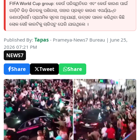
FIFA World Cup group: କେଉଁ ପରିସ୍ଥିତିରେ ଏବଂ କେଉଁ କାରଣ ପାଇଁ
ଗାଡ଼ିଟି ଭିଡ଼ ଭିତରକୁ ପଶିଗଲା, ତାହାର ପ୍ରକୃତ କାରଣ ଏପର୍ଯ୍ୟନ୍ତ
ଜଣାପଡ଼ିନାହିଁ। ପ୍ରାଥମିକ ସୂଚନା ଅନୁଯାୟୀ, ଉତ୍ସବ ପାଳନ କରିଥିବା କିଛି
ଲୋକ ସେହି କାରଟିକୁ ଚାରିପଟୁ ଘେରି ଯାଇଥିଲେ ।
Tapas
Published By:
- Prameya-News7 Bureau | June 25,
2026 07:21 PM
NEWS7
Share
Tweet
Share