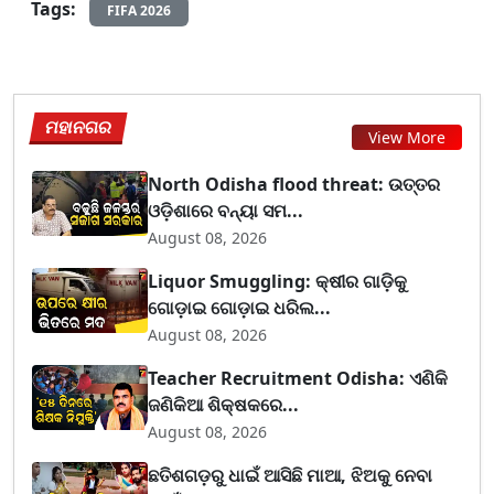
Tags:
FIFA 2026
ମହାନଗର
View More
North Odisha flood threat: ଉତ୍ତର
ଓଡ଼ିଶାରେ ବନ୍ୟା ସମ...
August 08, 2026
Liquor Smuggling: କ୍ଷୀର ଗାଡ଼ିକୁ
ଗୋଡ଼ାଇ ଗୋଡ଼ାଇ ଧରିଲ...
August 08, 2026
Teacher Recruitment Odisha: ଏଣିକି
ଜଣିକିଆ ଶିକ୍ଷକରେ...
August 08, 2026
ଛତିଶଗଡ଼ରୁ ଧାଇଁ ଆସିଛି ମାଆ, ଝିଅକୁ ନେବା