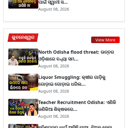
ପାଇଁ ସ୍ୱାମୀ ସ...
August 08, 2026
ଭୁବନେଶ୍ୱର
View More
North Odisha flood threat: ଉତ୍ତର
ଓଡ଼ିଶାରେ ବନ୍ୟା ସମ...
August 08, 2026
Liquor Smuggling: କ୍ଷୀର ଗାଡ଼ିକୁ
ଗୋଡ଼ାଇ ଗୋଡ଼ାଇ ଧରିଲ...
August 08, 2026
Teacher Recruitment Odisha: ଏଣିକି
ଜଣିକିଆ ଶିକ୍ଷକରେ...
August 08, 2026
ଛତିଶଗଡ଼ରୁ ଧାଇଁ ଆସିଛି ମାଆ, ଝିଅକୁ ନେବା