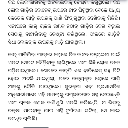
କିଛି ଲୋକ କାରଟିକୁ ଅଟକାଇବାକୁ ଚେଷ୍ଟା କରୁଥିଲେ। କିଛି
ଲୋକ ଗାଡ଼ିର ବୋନେଟ୍ ଉପରେ ହାତ ପିଟୁଥିବା ବେଳେ ଅନ୍ୟ
କେତେକ ଗାଡ଼ି ଉପରକୁ ପାଣି ଫିଙ୍ଗୁଥିବା ଦେଖିବାକୁ ମିଳିଛି।
ଏହାପରେ କାର୍ ଚାଳକ ଜଣକ ହଠାତ୍ ଗାଡ଼ିର ବେଗ ବଢ଼ାଇ
ସେଠାରୁ ବାହାରିବାକୁ ଚେଷ୍ଟା କରିଥିଲେ, ଫଳରେ ଗାଡ଼ିଟି
ସିଧା ଲୋକଙ୍କ ଉପରକୁ ମାଡ଼ି ଯାଇଥିଲା।
କାର୍ ମାଡ଼ିଯିବା ମାତ୍ରେ ଲୋକେ ନିଜ ଜୀବନ ବଞ୍ଚାଇବା ପାଇଁ
ଏପଟ ସେପଟ ଦୌଡ଼ିବାକୁ ଲାଗିଥିଲେ ଏବଂ କିଛି ଲୋକ ତଳେ
ପଡ଼ିଯାଇଥିଲେ। ଶେଷରେ କାର୍‌ଟି ଏକ ବାରିକେଡ୍ ସହ ପିଟି
ହୋଇ ଅଟକି ଯାଇଥିଲା, ପରେ ଉତ୍ୟକ୍ତ ଲୋକେ ଗାଡ଼ି
ଆଡ଼କୁ ଦୌଡ଼ି ଯାଇଥିଲେ। ସୁରକ୍ଷା ଏବଂ ପ୍ରଶାସନିକ
ଅଧିକାରୀମାନେ ଏହି ମାମଲାକୁ ଗମ୍ଭୀରତାର ସହ ନେଇଛନ୍ତି
ଏବଂ ଚାଳକ ଜଣକ ଜାଣିଶୁଣି ଏପରି କରିଛନ୍ତି, ନା ଭିଡ଼ରୁ
ରକ୍ଷା ପାଇବାକୁ ଯାଇ ଏହି ଦୁର୍ଘଟଣା ଘଟିଲା, ସେ ନେଇ
ତଦନ୍ତ ଚାଲିଛି।