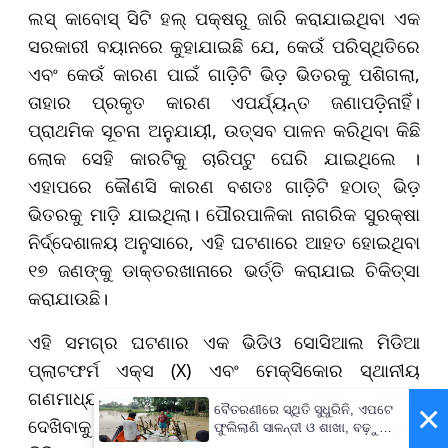
ଲସ୍ କାବୋସ୍ ସିଟି ହଲ୍ ପକ୍ଷରୁ ଜାରି କରାଯାଇଥିବା ଏକ
ସରକାରୀ ବୟାନରେ କୁହାଯାଇଛି ଯେ, କେଉଁ ପରିସ୍ଥିତିରେ
ଏବଂ କେଉଁ କାରଣ ପାଇଁ ଗାଡ଼ିଟି ଭିଡ଼ ଭିତରକୁ ପଶିଗଲା,
ତାହାର ପ୍ରକୃତ କାରଣ ଏପର୍ଯ୍ୟନ୍ତ ଜଣାପଡ଼ିନାହିଁ।
ପ୍ରାଥମିକ ସୂଚନା ଅନୁଯାୟୀ, ଉତ୍ସବ ପାଳନ କରିଥିବା କିଛି
ଲୋକ ସେହି କାରଟିକୁ ଚାରିପଟୁ ଘେରି ଯାଇଥିଲେ ।
ଏହାପରେ କୌଣସି କାରଣ ବଶତଃ ଗାଡ଼ିଟି ହଠାତ୍ ଭିଡ଼
ଭିତରକୁ ମାଡ଼ି ଯାଇଥିଲା। ପୌରପାଳିକା ନାଗରିକ ସୁରକ୍ଷା
ନିର୍ଦ୍ଦେଶାଳୟ ଅନୁସାରେ, ଏହି ଘଟଣାରେ ଆହତ ହୋଇଥିବା
୧୭ ଜଣଙ୍କୁ ଡାକ୍ତରଖାନାରେ ଭର୍ତ୍ତି କରାଯାଇ ଚିକିତ୍ସା
କରାଯାଉଛି।
ଏହି ସମଗ୍ର ଘଟଣାର ଏକ ଭିଡିଓ ସୋସିଆଲ ମିଡିଆ
ପ୍ଲାଟଫର୍ମ ଏକ୍ସ (X) ଏବଂ ମେକ୍ସିକୋର ସ୍ଥାନୀୟ
ଗଣମାଧ୍ୟମରେ ପ୍ରସାରିତ ହେବାରେ ଲାଗିଛି। ଏଥିରେ
×
ବୈତରଣୀରେ ସ୍ଥିତି ସୁଧୁରିନି, ଏପଟେ
ଦେଖିବାକୁ ମିଳିଛି, କାର୍‌ଟି ଆଗକୁ ବଢ଼ିବା ପୂର୍ବରୁ ଭିଡ଼ରେ ଥିବା
ଫୁଲିଲାଣି ସାଳନ୍ଦୀ ଓ ଶାଖା, ବଢ଼ୁଛି
ବନ୍ୟା ଭୟ