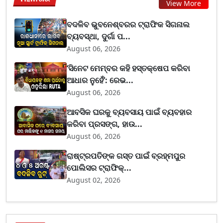
View More
ବଦଳିବ ଭୁବନେଶ୍ବରର ଟ୍ରାଫିକ ସିଗନାଲ
ବ୍ୟବସ୍ଥା, ଦୁର୍ଗା ପ...
August 06, 2026
‘ସିନେଟ ମେମ୍ବର କହି ହସ୍ତକ୍ଷେପ କରିବା
ଆଧାର ନୁହେଁ’: ରେଭ...
August 06, 2026
ଆବସିକ ଘରକୁ ବ୍ୟବସାୟ ପାଇଁ ବ୍ୟବହାର
କରିବା ପ୍ରସଙ୍ଗ, ହାଉ...
August 06, 2026
ରାଷ୍ଟ୍ରପତିଙ୍କ ଗସ୍ତ ପାଇଁ ବ୍ରହ୍ମପୁର
ପୋଲିସର ଟ୍ରାଫିକ୍...
August 02, 2026