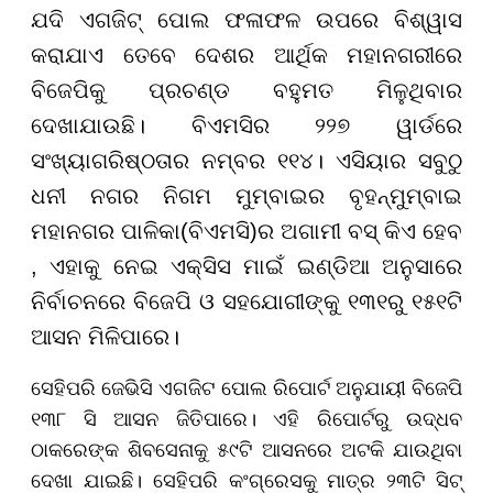
ଯଦି ଏଗଜିଟ୍ ପୋଲ ଫଳାଫଳ ଉପରେ ବିଶ୍ୱାସ
କରାଯାଏ ତେବେ ଦେଶର ଆର୍ଥିକ ମହାନଗରୀରେ
ବିଜେପିକୁ ପ୍ରଚଣ୍ଡ ବହୁମତ ମିଳୁଥିବାର
ଦେଖାଯାଉଛି। ବିଏମସିର ୨୨୭ ୱାର୍ଡରେ
ସଂଖ୍ୟାଗରିଷ୍ଠତାର ନମ୍ବର ୧୧୪। ଏସିୟାର ସବୁଠୁ
ଧନୀ ନଗର ନିଗମ ମୁମ୍ବାଇର ବୃହନ୍ମୁମ୍ବାଇ
ମହାନଗର ପାଳିକା(ବିଏମସି)ର ଅଗାମୀ ବସ୍ କିଏ ହେବ
, ଏହାକୁ ନେଇ ଏକ୍ସିସ ମାଇଁ ଇଣ୍ଡିଆ ଅନୁସାରେ
ନିର୍ବାଚନରେ ବିଜେପି ଓ ସହଯୋଗୀଙ୍କୁ ୧୩୧ରୁ ୧୫୧ଟି
ଆସନ ମିଳିପାରେ।
ସେହିପରି ଜେଭିସି ଏଗଜିଟ ପୋଲ ରିପୋର୍ଟ ଅନୁଯାୟୀ ବିଜେପି
୧୩୮ ସି ଆସନ ଜିତିପାରେ। ଏହି ରିପୋର୍ଟରୁ ଉଦ୍ଧବ
ଠାକରେଙ୍କ ଶିବସେନାକୁ ୫୯ଟି ଆସନରେ ଅଟକି ଯାଉଥିବା
ଦେଖା ଯାଇଛି। ସେହିପରି କଂଗ୍ରେସକୁ ମାତ୍ର ୨୩ଟି ସିଟ୍