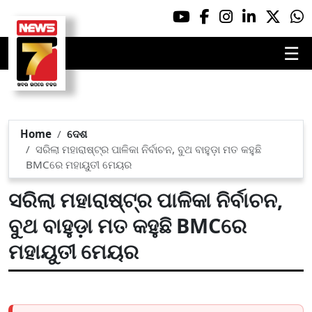
☰
Home
ଦେଶ
ସରିଲା ମହାରାଷ୍ଟ୍ର ପାଳିକା ନିର୍ବାଚନ, ବୁଥ ବାହୁଡ଼ା ମତ କହୁଛି
BMCରେ ମହାୟୁତୀ ମେୟର
ସରିଲା ମହାରାଷ୍ଟ୍ର ପାଳିକା ନିର୍ବାଚନ,
ବୁଥ ବାହୁଡ଼ା ମତ କହୁଛି BMCରେ
ମହାୟୁତୀ ମେୟର