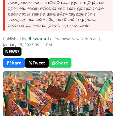
ମହାରାଷ୍ଟ୍ରର ୨୯ ମହାନଗରପାଳିକା ନିମନ୍ତେ ଗୁରୁବାର ଶାନ୍ତିପୂର୍ବକ ଭୋଟ
ଗ୍ରହଣ ଶେଷ ହୋଇଛି। ନିର୍ବାଚନ କମିଶନର ଦିନେଶ ୱାଘମାରେ ମତଦାନ
ପ୍ରତିଶତ ୨୦୧୭ ମହାନଗର ପାଳିକା ନିର୍ବାଚନ ଠାରୁ ଅଧିକ ରହିବ ।
ଭୋଟଗ୍ରହଣ ପରେ ଜାରି ଏଗଜିଟ୍ ପୋଲ ରିପୋର୍ଟରେ ମୁମ୍ବାଇରେ
ବିଜେପିର ମେୟର ହୋଇପାରନ୍ତି ବୋଲି ଅନୁମାନ କରାଯାଉଛି।
Biswanath
Published By:
- Prameya-News7 Bureau |
January 15, 2026 09:41 PM
NEWS7
Share
Tweet
Share