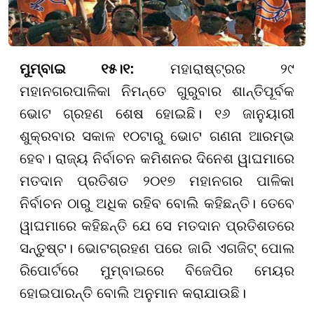
ମୁମ୍ବାଇ ୧୫।୧:
ମହାରାଷ୍ଟ୍ରର ୨୯
ମହାନଗରପାଳିକା ନିମନ୍ତେ ଗୁରୁବାର ଶାନ୍ତିପୂର୍ବକ
ଭୋଟ ଗ୍ରହଣ ଶେଷ ହୋଇଛି। ୧୬ ଜାନୁୟାରୀ
ଶୁକ୍ରବାର ସକାଳ ୧୦ଟାରୁ ଭୋଟ ଗଣନା ଆରମ୍ଭ
ହେବ। ରାଜ୍ୟ ନିର୍ବାଚନ କମିଶନର ଦିନେଶ ୱାଘମାରେ
ମତଦାନ ପ୍ରତିଶତ ୨୦୧୭ ମହାନଗର ପାଳିକା
ନିର୍ବାଚନ ଠାରୁ ଅଧିକ ରହିବ ବୋଲି କହିଛନ୍ତି। ତେବେ
ୱାଘମାରେ କହିଛନ୍ତି ଯେ ସେ ମତଦାନ ପ୍ରତିଶତରେ
ସନ୍ତୁଷ୍ଟ। ଭୋଟଗ୍ରହଣ ପରେ ଜାରି ଏଗଜିଟ୍ ପୋଲ
ରିପୋର୍ଟରେ ମୁମ୍ବାଇରେ ବିଜେପିର ମେୟର
ହୋଇପାରନ୍ତି ବୋଲି ଅନୁମାନ କରାଯାଉଛି।