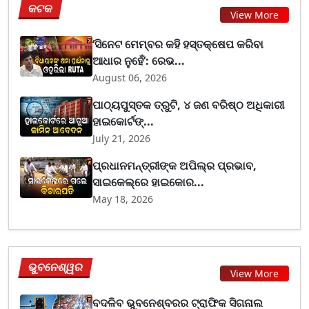
କଟକ
View More
‘ସିନେଟ ମେମ୍ବର କହି ହସ୍ତକ୍ଷେପ କରିବା
ଆଧାର ନୁହେଁ’: ରେଭ...
August 06, 2026
ପାଠ୍ୟପୁସ୍ତକ ତ୍ରୁଟି, ୪ ଜଣ ବରିଷ୍ଠ ଅଧିକାରୀ
ହାଇକୋର୍ଟଙ୍...
July 21, 2026
ପ୍ରଧାନମନ୍ତ୍ରୀଙ୍କ ଅପିଲ୍‌ର ପ୍ରଭାବ,
ସାଇକେଲ୍‌ରେ ହାଇକୋର...
May 18, 2026
ଭୁବନେଶ୍ୱର
View More
ବଦଳିବ ଭୁବନେଶ୍ବରର ଟ୍ରାଫିକ ସିଗନାଲ