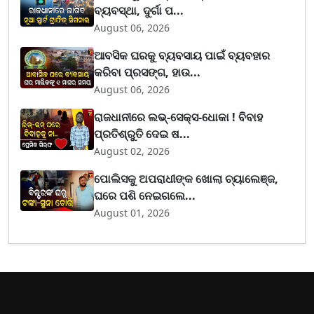
ବ୍ୟବସ୍ଥା, ଦୁର୍ଗା ପ...
August 06, 2026
ଆବସିକ ଘରକୁ ବ୍ୟବସାୟ ପାଇଁ ବ୍ୟବହାର
କରିବା ପ୍ରସଙ୍ଗ, ହାଉ...
August 06, 2026
ରାଜଧାନୀରେ ଲଭ୍-ସେକ୍ସ-ଧୋକା ! ବିବାହ
ପ୍ରତିଶ୍ରୁତି ଦେଇ ଷ...
August 02, 2026
ପୋଲିସକୁ ଅପରାଧୀଙ୍କ ଖୋଲା ଚ୍ୟାଲେଞ୍ଜ,
ଘରେ ପଶି ନେଇଗଲେ...
August 01, 2026