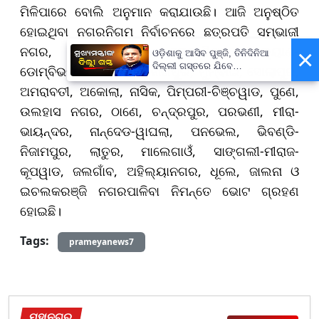
ମିଳିପାରେ ବୋଲି ଅନୁମାନ କରାଯାଉଛି। ଆଜି ଅନୁଷ୍ଠିତ
ହୋଇଥିବା ନଗରନିଗମ ନିର୍ବାଚନରେ ଛତ୍ରପତି ସମ୍ଭାଜୀ
ନଗର, ନଭୀ ମୁମ୍ବାଇ, ବସଇ-ବିରାର, କଲ୍ୟାଣ-
×
ଓଡ଼ିଶାକୁ ଆସିବ ପୁଞ୍ଜି, ତିନିଦିନିଆ
ଦିଲ୍ଲୀ ଗସ୍ତରେ ଯିବେ
ଡୋମ୍ବିଭଲି, କୋହ୍ଲାପୁର, ନାଗପୁର, ମୁମ୍ବାଇ, ସୋଲାପୁର,
ମୁଖ୍ୟମନ୍ତ୍ରୀ ମୋହନ ମାଝୀ
ଅମରାବତୀ, ଅକୋଲା, ନାସିକ, ପିମ୍ପରୀ-ଚିଞ୍ଚୱାଡ, ପୁଣେ,
ଉଲହାସ ନଗର, ଠାଣେ, ଚନ୍ଦ୍ରପୁର, ପରଭଣୀ, ମୀରା-
ଭାୟନ୍ଦର, ନାନ୍ଦେଡ-ୱାଘଲା, ପନଭେଲ, ଭିବଣ୍ଡି-
ନିଜାମପୁର, ଲାତୁର, ମାଲେଗାଓଁ, ସାଙ୍ଗଲୀ-ମୀରାଜ-
କୂପୱାଡ, ଜଲଗାଁବ, ଅହିଲ୍ୟାନଗର, ଧୂଲେ, ଜାଲନା ଓ
ଇଚଲକରଞ୍ଜି ନଗରପାଳିବା ନିମନ୍ତେ ଭୋଟ ଗ୍ରହଣ
ହୋଇଛି।
Tags:
prameyanews7
ମହାନଗର