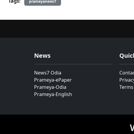
Tags:
prameyanews7
News
Quic
News7 Odia
Conta
Prameya-ePaper
Privac
Prameya-Odia
Terms
Prameya-English