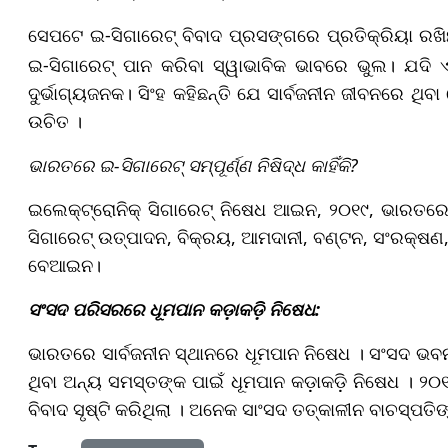
ସେପଟେ ଇ-ସିଗାରେଟ୍ ବିବାଦ ପ୍ରସଙ୍ଗରେ ପ୍ରତିକ୍ରିୟା ରଖି
ଇ-ସିଗାରେଟ୍ ପାନ କରିବା ସ୍ୱାଭାବିକ ଭାବରେ ଭୁଲ। ଯଦି 
ଦୁର୍ଭାଗ୍ୟଜନକ। ସିଂହ କହିଛନ୍ତି ଯେ ସାର୍ବଜନୀନ ଜୀବନରେ ଥ
ଉଚିତ ।
ଭାରତରେ ଇ-ସିଗାରେଟ୍ ସମ୍ପୂର୍ଣ୍ଣ ନିଷିଦ୍ଧ କାହିଁକି?
ଇଲେକ୍ଟ୍ରୋନିକ୍ ସିଗାରେଟ୍ ନିଷେଧ ଆଇନ, ୨୦୧୯, ଭାରତରେ ଇ
ସିଗାରେଟ୍ ଉତ୍ପାଦନ, ବିକ୍ରୟ, ଆମଦାନୀ, ବଣ୍ଟନ, ସଂରକ୍ଷଣ, ବ
ବେଆଇନ।
ସଂସଦ ପରିସରରେ ଧୂମପାନ କଡ଼ାକଡ଼ି ନିଷେଧ:
ଭାରତରେ ସାର୍ବଜନୀନ ସ୍ଥାନରେ ଧୂମପାନ ନିଷେଧ । ସଂସଦ ଭବନ
ଥିବା ଅନ୍ୟ ସମସ୍ତଙ୍କ ପାଇଁ ଧୂମପାନ କଡ଼ାକଡ଼ି ନିଷେଧ । ୨
ବିବାଦ ସୃଷ୍ଟି କରିଥିଲା । ଅନେକ ସାଂସଦ ତତ୍କାଳୀନ ବାଚସ୍ପତ