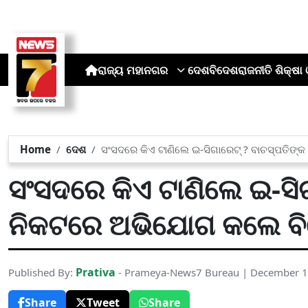
ରାଜ୍ୟ
ମହାନଗର
ଦେଶ
ବିଦେଶ
ରାଜନୀତି
ଶିକ୍ଷା 
Home
ଦେଶ
ସଂସଦରେ କିଏ ଟାଣିଲେ ଇ-ସିଗାରେଟ୍ ? ବାଚସ୍ପତିଙ୍
ସଂସଦରେ କିଏ ଟାଣିଲେ ଇ-ସିଗ
ନିକଟରେ ଅଭିଯୋଗ କଲେ ବିଜ
Prativa
Published By:
- Prameya-News7 Bureau | December 1
Share
Tweet
Share