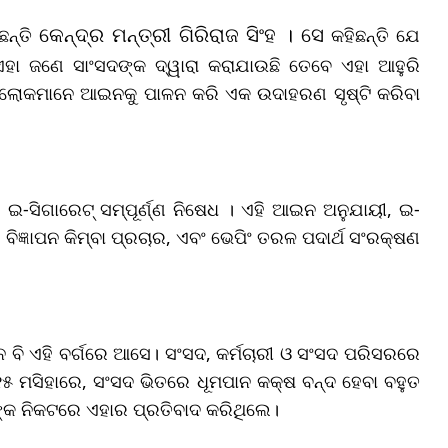
ଛନ୍ତି
କହିଛନ୍ତି ଯେ
କେନ୍ଦ୍ର ମନ୍ତ୍ରୀ ଗିରିରାଜ ସିଂହ । ସେ
ଏହା ଜଣେ ସାଂସଦଙ୍କ ଦ୍ୱାରା କରାଯାଉଛି ତେବେ ଏହା ଆହୁରି
ିବା ଲୋକମାନେ ଆଇନକୁ ପାଳନ କରି ଏକ ଉଦାହରଣ ସୃଷ୍ଟି କରିବା
-ସିଗାରେଟ୍ ସମ୍ପୂର୍ଣ୍ଣ ନିଷେଧ । ଏହି ଆଇନ ଅନୁଯାୟୀ, ଇ-
ିଜ୍ଞାପନ କିମ୍ବା ପ୍ରଚାର, ଏବଂ ଭେପିଂ ତରଳ ପଦାର୍ଥ ସଂରକ୍ଷଣ
 ବି ଏହି ବର୍ଗରେ ଆସେ। ସଂସଦ, କର୍ମଚାରୀ ଓ ସଂସଦ ପରିସରରେ
୦୧୫ ମସିହାରେ, ସଂସଦ ଭିତରେ ଧୂମପାନ କକ୍ଷ ବନ୍ଦ ହେବା ବହୁତ
ିଙ୍କ ନିକଟରେ ଏହାର ପ୍ରତିବାଦ କରିଥିଲେ।