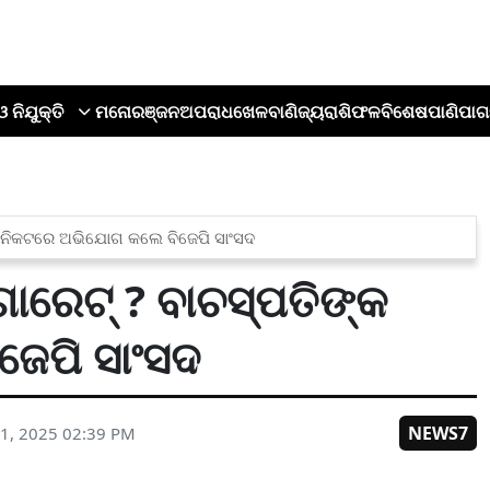
ଓ ନିଯୁକ୍ତି
ମନୋରଞ୍ଜନ
ଅପରାଧ
ଖେଳ
ବାଣିଜ୍ୟ
ରାଶିଫଳ
ବିଶେଷ
ପାଣିପାଗ
କ ନିକଟରେ ଅଭିଯୋଗ କଲେ ବିଜେପି ସାଂସଦ
ାରେଟ୍ ? ବାଚସ୍ପତିଙ୍କ
େପି ସାଂସଦ
NEWS7
1, 2025 02:39 PM