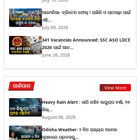
ଆମେରିକା- ବ୍ରିଟେନ ଫେଲ୍ ! ଚାକିରି ଓ ପାଠପଢ଼ା ପାଇଁ
ଏହି...
July 09, 2026
341 Vacancies Announced: SSC ASO LDCE
2026 ପାଇଁ ଆବ...
June 28, 2026
ପାଣିପାଗ
View More
Heavy Rain Alert : ଲାଗି ରହିବ ଲଘୁଚାପ ବର୍ଷା, ୧୭
ଜିଲ୍...
August 08, 2026
Odisha Weather: ୨ ଦିନ ରାଜ୍ୟର ଅନେକ
ସ୍ଥାନରେ ପ୍ରବଳରୁ...