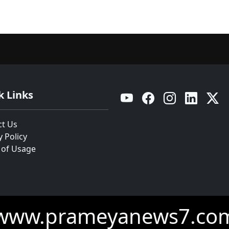
k Links
YouTube
Facebook
Instagram
Linkedin
Twitt
ct Us
y Policy
 of Usage
www.prameyanews7.co