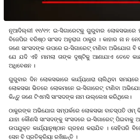
ନୂଆଦିଲ୍ଲୀ ୧୧/୧୨: ଇ-ସିଗାରେଟ୍କୁ ଗୁରୁବାର ଲୋକସଭାରେ ହ
ବିଜେପିର ବରିଷ୍ଠ ସାଂସଦ ଅନୁରାଗ ଠାକୁର । କାହାର ନା ନ ନେଇ
ଜଣେ ସାଂସଦଙ୍କ ଉପରେ ଇ-ସିଗାରେଟ୍ ଟାଣିବା ଅଭିଯୋଗ ବି 
ଯେ ଯଦି ଏହି ମାମଲା ତାଙ୍କ ଦୃଷ୍ଟିକୁ ଆଣାଯାଏ ତେବେ କାର୍ଯ
ଅଧିବେଶନ ।
ଗୁରୁବାର ଦିନ ଲୋକସଭାରେ କାର୍ଯ୍ୟଧାରା ଚାଲିଥିବା ସମୟରେ ପ
ଲୋକସଭା ଭିତରେ ଲୋକମାନେ ଇ-ସିଗାରେଟ୍ ଟାଣିବା ଅଭିଯୋ
କିନ୍ତୁ ଜଣେ ଟିଏମସି ସାଂସଦଙ୍କ ନାମ ଉଲ୍ଲେଖ କରିଥିଲେ।
ଠାକୁରଙ୍କ ଅଭିଯୋଗ ସମ୍ପର୍କରେ ଲୋକସଭା ବାଚସ୍ପତି ଓମ୍ ବିର୍
ଯାହା କୌଣସି ସାଂସଦଙ୍କୁ ସଂସଦରେ ଇ-ସିଗାରେଟ୍ ପିଇବାକୁ 
ଉପଯୁକ୍ତ କାର୍ଯ୍ୟାନୁଷ୍ଠାନ ଗ୍ରହଣ କରାଯିବ । ସେହିପରି ବ
ସେନ ବି ପ୍ରତିକ୍ରିୟା ରଖିଛନ୍ତି ।