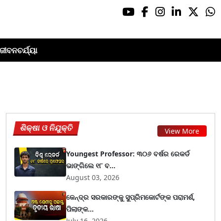
ଜୀବନଚର୍ଯ୍ୟା
ଶିକ୍ଷା ଓ ନିଯୁକ୍ତି
View More
Youngest Professor: ୩୦୬ ବର୍ଷର ରେକର୍ଡ
ଭାଙ୍ଗିଲେ ୧୮ ବ...
August 03, 2026
କେନ୍ଦ୍ର ସରକାରଙ୍କୁ ସୁପ୍ରିମକୋର୍ଟଙ୍କ ପରାମର୍ଶ,
ପିଲାଙ୍କ...
July 16, 2026