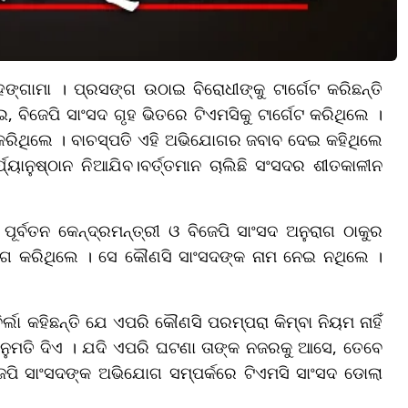
ଙ୍ଗାମା । ପ୍ରସଙ୍ଗ ଉଠାଇ ବିରୋଧୀଙ୍କୁ ଟାର୍ଗେଟ କରିଛନ୍ତି
, ବିଜେପି ସାଂସଦ ଗୃହ ଭିତରେ ଟିଏମସିକୁ ଟାର୍ଗେଟ କରିଥିଲେ ।
କରିଥିଲେ । ବାଚସ୍ପତି ଏହି ଅଭିଯୋଗର ଜବାବ ଦେଇ କହିଥିଲେ
୍ୟାନୁଷ୍ଠାନ ନିଆଯିବ।ବର୍ତ୍ତମାନ ଚାଲିଛି ସଂସଦର ଶୀତକାଳୀନ
ୂର୍ବତନ କେନ୍ଦ୍ରମନ୍ତ୍ରୀ ଓ ବିଜେପି ସାଂସଦ ଅନୁରାଗ ଠାକୁର
ଗ କରିଥିଲେ । ସେ କୌଣସି ସାଂସଦଙ୍କ ନାମ ନେଇ ନଥିଲେ ।
ଲା କହିଛନ୍ତି ଯେ ଏପରି କୌଣସି ପରମ୍ପରା କିମ୍ବା ନିୟମ ନାହିଁ
ଅନୁମତି ଦିଏ । ଯଦି ଏପରି ଘଟଣା ତାଙ୍କ ନଜରକୁ ଆସେ, ତେବେ
ିଜେପି ସାଂସଦଙ୍କ ଅଭିଯୋଗ ସମ୍ପର୍କରେ ଟିଏମସି ସାଂସଦ ଡୋଲା