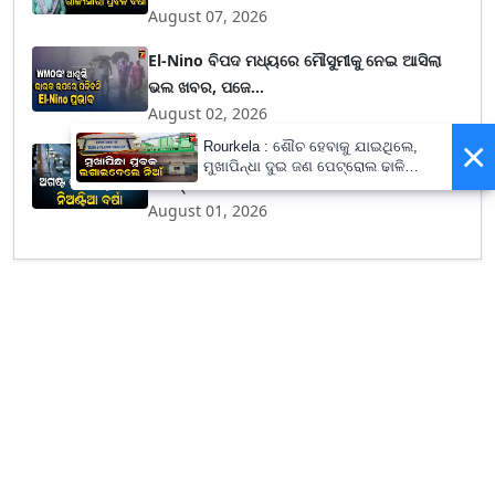
August 07, 2026
El-Nino ବିପଦ ମଧ୍ୟରେ ମୌସୁମୀକୁ ନେଇ ଆସିଲା
ଭଲ ଖବର, ପଜେ...
August 02, 2026
×
Rourkela : ଶୌଚ ହେବାକୁ ଯାଇଥିଲେ,
Weather Forecast : ଜୁଲାଇ ନିର୍ଧୁମ ଢାଳିଲା,
ମୁଖାପିନ୍ଧା ଦୁଇ ଜଣ ପେଟ୍ରୋଲ ଢାଳି
ଅଗଷ୍ଟ ଓ ସ...
ଲଗାଇଦେଲେ ନିଆଁ
August 01, 2026