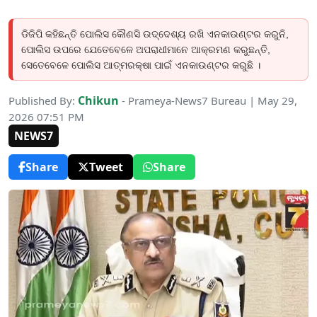
ଡିଜିପି କହିଛନ୍ତି ପୋଲିସ କୌଣସି ଉଦ୍ଦେଶ୍ୟ ରଖି ଏନକାଉଣ୍ଟର କରୁନି,
ପୋଲିସ ଉପରେ ଯେତେବେଳେ ଅପରାଧୀମାନେ ଆକ୍ରମଣ କରୁଛନ୍ତି,
ସେତେବେଳେ ପୋଲିସ ଆତ୍ମରକ୍ଷା ପାଇଁ ଏନକାଉଣ୍ଟର କରୁଛି ।
Chikun
Published By:
- Prameya-News7 Bureau | May 29,
2026 07:51 PM
NEWS7
Share
Tweet
Share