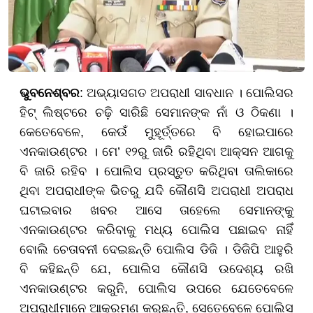
ଭୁବନେଶ୍ବର
: ଅଭ୍ୟାସଗତ ଅପରାଧୀ ସାବଧାନ । ପୋଲିସର
ହିଟ୍ ଲିଷ୍ଟରେ ଚଢ଼ି ସାରିଛି ସେମାନଙ୍କ ନାଁ ଓ ଠିକଣା ।
କେତେବେଳେ, କେଉଁ ମୁହୂର୍ତ୍ତରେ ବି ହୋଇପାରେ
ଏନକାଉଣ୍ଟର । ମେ’ ୧୨ରୁ ଜାରି ରହିଥିବା ଆକ୍ସନ ଆଗକୁ
ବି ଜାରି ରହିବ । ପୋଲିସ ପ୍ରସ୍ତୁତ କରିଥିବା ତାଲିକାରେ
ଥିବା ଅପରାଧୀଙ୍କ ଭିତରୁ ଯଦି କୌଣସି ଅପରାଧୀ ଅପରାଧ
ଘଟାଇବାର ଖବର ଆସେ ତାହେଲେ ସେମାନଙ୍କୁ
ଏନକାଉଣ୍ଟର କରିବାକୁ ମଧ୍ୟ ପୋଲିସ ପଛାଇବ ନାହିଁ
ବୋଲି ଚେତାବନୀ ଦେଇଛନ୍ତି ପୋଲିସ ଡିଜି । ଡିଜିପି ଆହୁରି
ବି କହିଛନ୍ତି ଯେ, ପୋଲିସ କୌଣସି ଉଦେଶ୍ୟ ରଖି
ଏନକାଉଣ୍ଟର କରୁନି, ପୋଲିସ ଉପରେ ଯେତେବେଳେ
ଅପରାଧୀମାନେ ଆକ୍ରମଣ କରୁଛନ୍ତି, ସେତେବେଳେ ପୋଲିସ