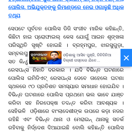
ପୋଲିସ, ଅଭିଯୁକ୍ତଙ୍କୁ ରିମାଣ୍ଡରେ ନେଇ ଓଗାଳୁଛି ଅଧିକ
ତଥ୍ୟ
ସେପଟେ ପୂର୍ବତନ ପୋଲିସ ଡିଜି ସଂଜୀବ ମାରିକ କହିଛନ୍ତି,
କିଛିଟା ହାଇ ପ୍ରୋଫାଇଲ୍ କେସ ଯୋଗୁଁ ଆଇନ ଶୃଙ୍ଖଳା
ପରିସ୍ଥିତି ସୃଷ୍ଟି ହୋଇଛି । ବ୍ରହ୍ମପୁର, ଝାରସୁଗୁଡ଼ା,
ସମ୍ବଲପୁର ଏବଂ ଭୁବନେଶ୍ବରରେ ଏନକାଉଣ୍ଟର ହୋଇଛି
×
ଓଡ଼ିଶାକୁ ଆସିବ ପୁଞ୍ଜି, ତିନିଦିନିଆ
ଦିଲ୍ଲୀ ଗସ୍ତରେ ଯିବେ
ସତ କିନ୍ତୁ ଘଟଣା ଘଟିବା ପୂର୍ବରୁ ପୋଲିସର ଇମିଡିଏଟ୍
ମୁଖ୍ୟମନ୍ତ୍ରୀ ମୋହନ ମାଝୀ
ରେସପନ୍ସ ନିହାତି ଦରକାର । ଯଦି ବିଭିନ୍ନ ଘଟଣାରେ
ପୋଲିସ ଇମିଡିଏଟ୍ ରେସପନ୍ସ ଦେବେ ତାହେଲେ ଘଟଣା
ସ୍ଥଳରେ ୯୦ ପ୍ରତିଶତ ସମସ୍ୟାର ସମାଧାନ ହୋଇଯିବ ।
ବିଭିନ୍ନ ଘଟଣାରେ ପୋଲିସ ପ୍ରଥମେ ଭଲ ଭାବେ ଯାଞ୍ଚ
କରିବା ସହ ନିରପେକ୍ଷ ତଦନ୍ତ କରିବା ଆବଶ୍ୟକ ।
ସେହିଭଳି ଓଡ଼ିଶାରେ ବାଂଲାଦେଶୀଙ୍କ ଉପରେ କଡ଼ା ନଜର
ରହିଛି ଏବଂ ବିଭିନ୍ନ ଥାନା ଓ ମେରାଇନ୍ ଥାନାକୁ ସତର୍କ
ରହିବାକୁ ନିର୍ଦ୍ଦେଶ ଦିଆଯାଇଛି ବୋଲି କହିଛନ୍ତି ପୋଲିସ