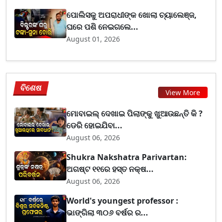
ପୋଲିସକୁ ଅପରାଧୀଙ୍କ ଖୋଲା ଚ୍ୟାଲେଞ୍ଜ,
ଘରେ ପଶି ନେଇଗଲେ...
August 01, 2026
ବିଶେଷ
View More
ମୋବାଇଲ୍ ଦେଖାଇ ପିଲାଙ୍କୁ ଖୁଆଉଛନ୍ତି କି ?
ଡେରି ହୋଇଯିବା...
August 06, 2026
Shukra Nakshatra Parivartan:
ଅଗଷ୍ଟ ୧୧ରେ ହସ୍ତ ନକ୍ଷ...
August 06, 2026
World's youngest professor :
ଭାଙ୍ଗିଲା ୩୦୬ ବର୍ଷର ର...