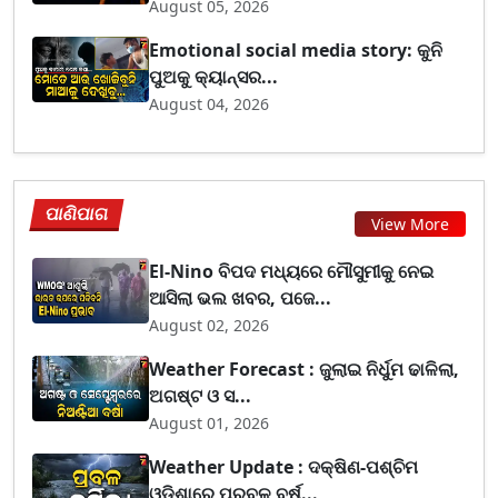
August 05, 2026
Emotional social media story: କୁନି
ପୁଅକୁ କ୍ୟାନ୍ସର...
August 04, 2026
ପାଣିପାଗ
View More
El-Nino ବିପଦ ମଧ୍ୟରେ ମୌସୁମୀକୁ ନେଇ
ଆସିଲା ଭଲ ଖବର, ପଜେ...
August 02, 2026
Weather Forecast : ଜୁଲାଇ ନିର୍ଧୁମ ଢାଳିଲା,
ଅଗଷ୍ଟ ଓ ସ...
August 01, 2026
Weather Update : ଦକ୍ଷିଣ-ପଶ୍ଚିମ
ଓଡ଼ିଶାରେ ପ୍ରବଳ ବର୍ଷ...