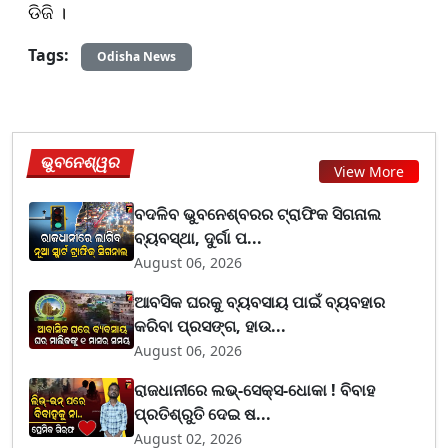
ଡିଜି ।
Tags:
Odisha News
ଭୁବନେଶ୍ୱର
View More
ବଦଳିବ ଭୁବନେଶ୍ବରର ଟ୍ରାଫିକ ସିଗନାଲ
ବ୍ୟବସ୍ଥା, ଦୁର୍ଗା ପ...
August 06, 2026
ଆବସିକ ଘରକୁ ବ୍ୟବସାୟ ପାଇଁ ବ୍ୟବହାର
କରିବା ପ୍ରସଙ୍ଗ, ହାଉ...
August 06, 2026
ରାଜଧାନୀରେ ଲଭ୍-ସେକ୍ସ-ଧୋକା ! ବିବାହ
ପ୍ରତିଶ୍ରୁତି ଦେଇ ଷ...
August 02, 2026