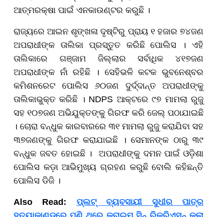
ଆତ୍ମରକ୍ଷା ପାଇଁ ଏନକାଉଣ୍ଟର କରୁଛି ।
ରାଜ୍ୟରେ ଆଇନ ଶୃଙ୍ଖଳା ଦୃଷ୍ଟିରୁ ପ୍ରାୟ ୧ ହଜାର ୭୪ଜଣ
ଅପରାଧୀଙ୍କ ତାଲିକା ପ୍ରସ୍ତୁତ କରିଛି ପୋଲିସ । ଏହି
ତାଲିକାରେ ଗଞ୍ଜାମ ଜିଲ୍ଲାର ସର୍ବାଧିକ ୪୧୭ଜଣ
ଅପରାଧୀଙ୍କ ନାଁ ରହିଛି । ସେହିଭଳି କଟକ ଭୁବନେଶ୍ବର
କମିଶନରେଟ ପୋଲିସ ୬୦ଜଣ ଦୁର୍ଦ୍ଦାନ୍ତ ଅପରାଧୀଙ୍କୁ
ତାଲିକାଭୁକ୍ତ କରିଛି । NDPS ଆକ୍ଟରେ ୯୭ ମାମଲା ରୁଜୁ
ସହ ୧୦୭ଜଣ ଅଭିଯୁକ୍ତଙ୍କୁ ଗିରଫ କରି ଜେଲ୍ ପଠାଯାଇଛି
। ଚୋରା ବନ୍ଧୁକ କାରବାରରେ ୩୧ ମାମଲା ରୁଜୁ କରାଯିବା ସହ
୩୭ଜଣଙ୍କୁ ଗିରଫ କରାଯାଇଛି । ସେମାନଙ୍କ ଠାରୁ ୩୯
ବନ୍ଧୁକ ଜବତ ହୋଇଛି । ଅପରାଧୀଙ୍କୁ ଦମନ ପାଇଁ ଓଡ଼ିଶା
ପୋଲିସ କଡ଼ା ଆଭିମୁଖ୍ୟ ଗ୍ରହଣ କରୁଛି ବୋଲି କହିଛନ୍ତି
ପୋଲିସ ଡିଜି ।
Also Read:
ପ୍ଲଟ୍ ବ୍ୟବସାୟୀ ସୁଧୀର ପାତ୍ର
ହତ୍ୟାକାଣ୍ଡରେ ପୁଣି ଥରେ କ୍ରାଇମ୍ ସିନ୍ ରିକ୍ରିଏସନ୍ କଲା