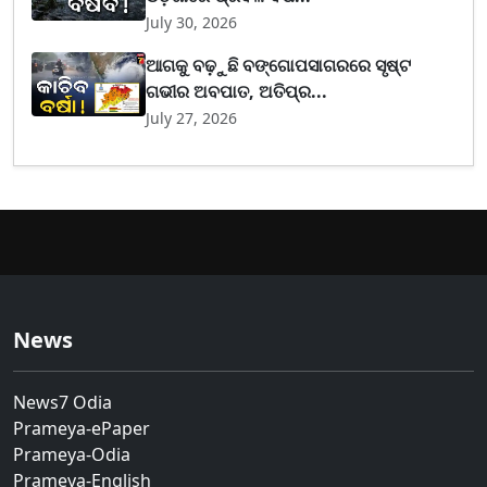
July 30, 2026
ଆଗକୁ ବଢ଼ୁଛି ବଙ୍ଗୋପସାଗରରେ ସୃଷ୍ଟ
ଗଭୀର ଅବପାତ, ଅତିପ୍ର...
July 27, 2026
News
News7 Odia
Prameya-ePaper
Prameya-Odia
Prameya-English