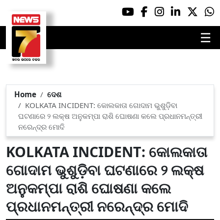
☰
Home
ଦେଶ
KOLKATA INCIDENT: କୋଲକାତା ଗୋଦାମ ଭୁଶୁଡ଼ିବା
ଘଟଣାରେ ୨ ଲକ୍ଷ ଅନୁକମ୍ପା ରାଶି ଘୋଷଣା କଲେ ପ୍ରଧାନମନ୍ତ୍ରୀ
ନରେନ୍ଦ୍ର ମୋଦି
KOLKATA INCIDENT: କୋଲକାତା
ଗୋଦାମ ଭୁଶୁଡ଼ିବା ଘଟଣାରେ ୨ ଲକ୍ଷ
ଅନୁକମ୍ପା ରାଶି ଘୋଷଣା କଲେ
ପ୍ରଧାନମନ୍ତ୍ରୀ ନରେନ୍ଦ୍ର ମୋଦି