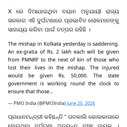
X ରେ ଦିଆଯାଇଥିବା ବୟାନ ଅନୁଯାୟୀ ରାଜ୍ୟ
ସରକାର ଏହି ଦୁର୍ଘଟଣାରେ ପ୍ରଭାବିତ ଲୋକମାନଙ୍କୁ
ସାହାଯ୍ୟ କରିବା ପାଇଁ ତତ୍ପର ରହିଛି ।
The mishap in Kolkata yesterday is saddening.
An ex-gratia of Rs. 2 lakh each will be given
from PMNRF to the next of kin of those who
lost their lives in the mishap. The injured
would be given Rs. 50,000. The state
government is working round the clock to
ensure that those…
— PMO India (@PMOIndia)
June 25, 2026
ପ୍ରଧାନମନ୍ତ୍ରୀ କହିଛନ୍ତି " ଗତକାଲି କୋଲକାତାରେ
ହୋଇଥିବା ଦୁର୍ଘଟଣା ଅତ୍ୟନ୍ତ ଦୁଃଖ ଦାୟକ ।