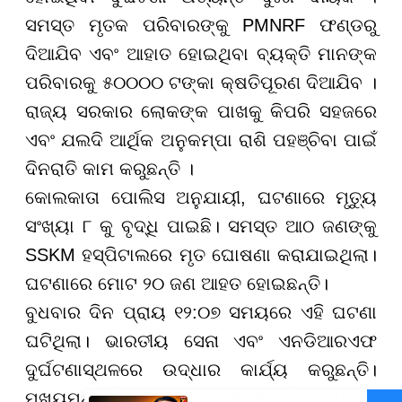
ସମସ୍ତ ମୃତକ ପରିବାରଙ୍କୁ PMNRF ଫଣ୍ଡରୁ
ଦିଆଯିବ ଏବଂ ଆହାତ ହୋଇଥିବା ବ୍ୟକ୍ତି ମାନଙ୍କ
ପରିବାରକୁ ୫୦୦୦୦ ଟଙ୍କା କ୍ଷତିପୂରଣ ଦିଆଯିବ ।
ରାଜ୍ୟ ସରକାର ଲୋକଙ୍କ ପାଖକୁ କିପରି ସହଜରେ
ଏବଂ ଯଲଦି ଆର୍ଥିକ ଅନୁକମ୍ପା ରାଶି ପହଞ୍ଚିବା ପାଇଁ
ଦିନରାତି କାମ କରୁଛନ୍ତି ।
କୋଲକାତା ପୋଲିସ ଅନୁଯାୟୀ, ଘଟଣାରେ ମୃତ୍ୟୁ
ସଂଖ୍ୟା ୮ କୁ ବୃଦ୍ଧି ପାଇଛି। ସମସ୍ତ ଆଠ ଜଣଙ୍କୁ
SSKM ହସ୍ପିଟାଲରେ ମୃତ ଘୋଷଣା କରାଯାଇଥିଲା।
ଘଟଣାରେ ମୋଟ ୨୦ ଜଣ ଆହତ ହୋଇଛନ୍ତି।
ବୁଧବାର ଦିନ ପ୍ରାୟ ୧୨:୦୭ ସମୟରେ ଏହି ଘଟଣା
ଘଟିଥିଲା। ଭାରତୀୟ ସେନା ଏବଂ ଏନଡିଆରଏଫ
ଦୁର୍ଘଟଣାସ୍ଥଳରେ ଉଦ୍ଧାର କାର୍ଯ୍ୟ କରୁଛନ୍ତି।
ମୁଖ୍ୟମନ୍ତ୍ରୀ ଶୁଭେନ୍ଦୁ ଅଧିକାରୀ ବୁଧବାର