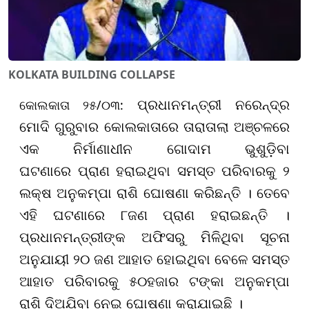
KOLKATA BUILDING COLLAPSE
କୋଲକାତା ୨୫/୦୩:
ପ୍ରଧାନମନ୍ତ୍ରୀ ନରେନ୍ଦ୍ର
ମୋଦି ଗୁରୁବାର କୋଲକାତାରେ
ତାରାତାଲା ଅଞ୍ଚଳରେ
ଏକ ନିର୍ମାଣାଧୀନ ଗୋଦାମ ଭୁଶୁଡ଼ିବା
ଘଟଣାରେ
ପ୍ରାଣ ହରାଇଥିବା ସମସ୍ତ ପରିବାରକୁ ୨
ଲକ୍ଷ ଅନୁକମ୍ପା ରାଶି ଘୋଷଣା କରିଛନ୍ତି । ତେବେ
ଏହି ଘଟଣାରେ ୮ଜଣ ପ୍ରାଣ ହରାଇଛନ୍ତି ।
ପ୍ରଧାନମନ୍ତ୍ରୀଙ୍କ ଅଫିସରୁ ମିଳିଥିବା ସୂଚନା
ଅନୁଯାୟୀ ୨୦ ଜଣ ଆହାତ ହୋଇଥିବା ବେଳେ ସମସ୍ତ
ଆହାତ ପରିବାରକୁ ୫୦ହଜାର ଟଙ୍କା ଅନୁକମ୍ପା
ରାଶି ଦିଅଯିବା ନେଇ ଘୋଷଣା କରାଯାଇଛି ।