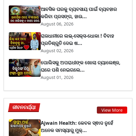
ଆବସିକ ଘରକୁ ବ୍ୟବସାୟ ପାଇଁ ବ୍ୟବହାର
କରିବା ପ୍ରସଙ୍ଗ, ହାଉ...
August 06, 2026
ରାଜଧାନୀରେ ଲଭ୍-ସେକ୍ସ-ଧୋକା ! ବିବାହ
ପ୍ରତିଶ୍ରୁତି ଦେଇ ଷ...
August 02, 2026
ପୋଲିସକୁ ଅପରାଧୀଙ୍କ ଖୋଲା ଚ୍ୟାଲେଞ୍ଜ,
ଘରେ ପଶି ନେଇଗଲେ...
August 01, 2026
ଜୀବନଚର୍ଯ୍ୟା
View More
Ajwain Health: କେବଳ ସ୍ଵାଦ ନୁହେଁ
ଅନେକ ସମସ୍ୟାରୁ ମୁକ୍...