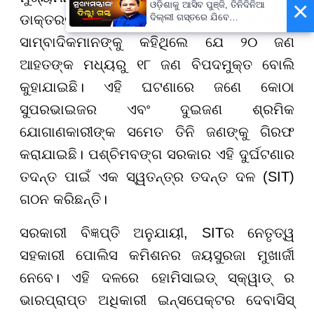
×
ଓଡ଼ିଶାକୁ ଆସିବ ପୁଞ୍ଜି, ତିନିଦିନିଆ
ଦିଲ୍ଲୀ ଗସ୍ତରେ ଯିବେ
ଡାକ୍ତରଖାନା ପରିଦର୍ଶନ କରିଥିଲେ। ଅଧିକାରୀ
ମୁଖ୍ୟମନ୍ତ୍ରୀ ମୋହନ ମାଝୀ
ସାମ୍ବାଦିକମାନଙ୍କୁ କହିଥିଲେ ଯେ ୨୦ ଜଣ
ଆହତଙ୍କ ମଧ୍ୟରୁ ୧୮ ଜଣ ବିପଦମୁକ୍ତ ବୋଲି
କୁହାଯାଇଛି। ଏହି ଘଟଣାରେ ଜଣେ କୋଠା
ସୁପରଭାଇଜର ଏବଂ ଦୁଇଜଣ ଶ୍ରମିକ
ଯୋଗାଣକାରୀଙ୍କ ସମେତ ତିନି ଜଣଙ୍କୁ ଗିରଫ
କରାଯାଇଛି। ପଶ୍ଚିମବଙ୍ଗ ସରକାର ଏହି ଦୁର୍ଘଟଣାର
ତଦନ୍ତ ପାଇଁ ଏକ ସ୍ୱତନ୍ତ୍ର ତଦନ୍ତ ଦଳ (SIT)
ଗଠନ କରିଛନ୍ତି।
ସରକାରୀ ବିଜ୍ଞପ୍ତି ଅନୁଯାୟୀ, SITର ନେତୃତ୍ୱ
ସହକାରୀ ପୋଲିସ କମିଶନର ଜୟସୁରଜା ମୁଖାର୍ଜୀ
ନେବେ। ଏହି ଦଳରେ ହୋମିସାଇଡ୍ ସ୍କ୍ୱାଡ୍ ର
ଭାରପ୍ରାପ୍ତ ଅଧିକାରୀ ଇନ୍ସପେକ୍ଟର ଦେବାସିସ୍