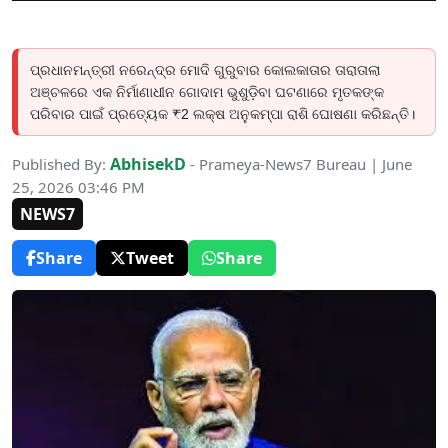
ପ୍ରଧାନମନ୍ତ୍ରୀ ନରେନ୍ଦ୍ର ମୋଦି ଗୁରୁବାର କୋଲକାତାର ତାରାତାଲା
ଅଞ୍ଚଳରେ ଏକ ନିର୍ମାଣାଧୀନ ଗୋଦାମ ଭୁଶୁଡ଼ିବା ଘଟଣାରେ ମୃତକଙ୍କ
ପରିବାର ପାଇଁ ପ୍ରତ୍ୟେକ ₹2 ଲକ୍ଷ ଅନୁକମ୍ପା ରାଶି ଘୋଷଣା କରିଛନ୍ତି।
AbhisekD
Published By:
- Prameya-News7 Bureau | June
25, 2026 03:46 PM
NEWS7
Share
Tweet
Share