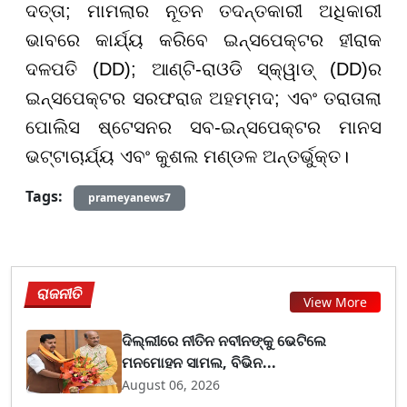
ଦତ୍ତା; ମାମଲାର ନୂତନ ତଦନ୍ତକାରୀ ଅଧିକାରୀ
ଭାବରେ କାର୍ଯ୍ୟ କରିବେ ଇନ୍ସପେକ୍ଟର ହୀରାକ
ଦଳପତି (DD); ଆଣ୍ଟି-ରାଓଡି ସ୍କ୍ୱାଡ୍ (DD)ର
ଇନ୍ସପେକ୍ଟର ସରଫରାଜ ଅହମ୍ମଦ; ଏବଂ ତରାତାଲା
ପୋଲିସ ଷ୍ଟେସନର ସବ-ଇନ୍ସପେକ୍ଟର ମାନସ
ଭଟ୍ଟାଚାର୍ଯ୍ୟ ଏବଂ କୁଶଲ ମଣ୍ଡଳ ଅନ୍ତର୍ଭୁକ୍ତ।
Tags:
prameyanews7
ରାଜନୀତି
View More
ଦିଲ୍ଲୀରେ ନୀତିନ ନବୀନଙ୍କୁ ଭେଟିଲେ
ମନମୋହନ ସାମଲ, ବିଭିନ...
August 06, 2026