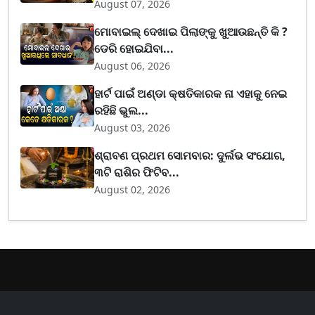
August 07, 2026
ମୋବାଇଲ୍ ଦେଖାଇ ପିଲାଙ୍କୁ ଖୁଆଉଛନ୍ତି କି ?
ଡେରି ହୋଇଯିବା...
August 06, 2026
ହାର୍ଟ ପାଇଁ ଅଣ୍ଡା କ୍ଷତିକାରକ ନା ଏହାକୁ ନେଇ
ରହିଛି ଭୁଲ...
August 03, 2026
ଶ୍ରାବଣ ପ୍ରଥମ ସୋମବାର: ଦୁର୍ଲଭ ସଂଯୋଗ,
୩ଟି ରାଶିର ଫିଟିବ...
August 02, 2026