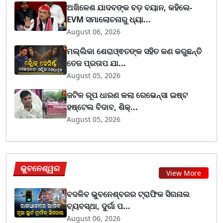
ଅଖିଳେଶ ଯାଦବଙ୍କ ବଡ଼ ବୟାନ, କହିଲେ-
EVM ସମାଲୋଚନାରୁ ଧ୍ୟା...
August 06, 2026
ମଲ୍ଲିକା ଶେରାଓ୍ଵତଙ୍କ ସହିତ କଣ କରୁଛନ୍ତି
ତେଜ ପ୍ରତାପ ଯା...
August 05, 2026
ଜଟିଳ ରୂପ ଧାରଣ କଲା ରେଭେନ୍ସା ଇଷ୍ଟ
ହଷ୍ଟେଲ ବିଦାବ, ଶିକ୍...
August 05, 2026
ଭୁବନେଶ୍ୱର
View More
ବଦଳିବ ଭୁବନେଶ୍ବରର ଟ୍ରାଫିକ ସିଗନାଲ
ବ୍ୟବସ୍ଥା, ଦୁର୍ଗା ପ...
August 06, 2026