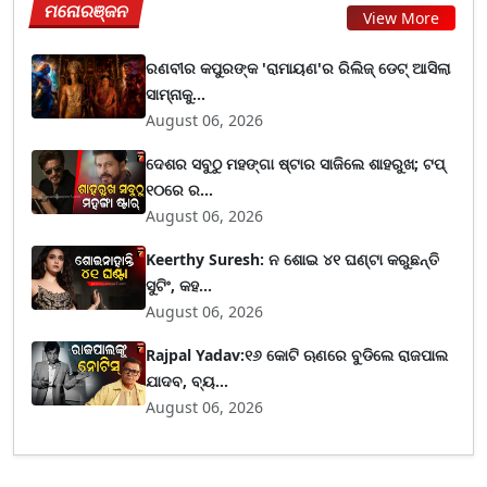
ମନୋରଞ୍ଜନ
View More
ରଣବୀର କପୁରଙ୍କ 'ରାମାୟଣ'ର ରିଲିଜ୍ ଡେଟ୍ ଆସିଲା
ସାମ୍ନାକୁ...
August 06, 2026
ଦେଶର ସବୁଠୁ ମହଙ୍ଗା ଷ୍ଟାର ସାଜିଲେ ଶାହରୁଖ; ଟପ୍‌
୧୦ରେ ର...
August 06, 2026
Keerthy Suresh: ନ ଶୋଇ ୪୧ ଘଣ୍ଟା କରୁଛନ୍ତି
ସୁଟିଂ, କହ...
August 06, 2026
Rajpal Yadav:୧୬ କୋଟି ଋଣରେ ବୁଡିଲେ ରାଜପାଲ
ଯାଦବ, ବ୍ୟ...
August 06, 2026