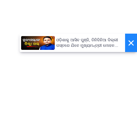
×
ଓଡ଼ିଶାକୁ ଆସିବ ପୁଞ୍ଜି, ତିନିଦିନିଆ ଦିଲ୍ଲୀ
ଗସ୍ତରେ ଯିବେ ମୁଖ୍ୟମନ୍ତ୍ରୀ ମୋହନ
ମାଝୀ