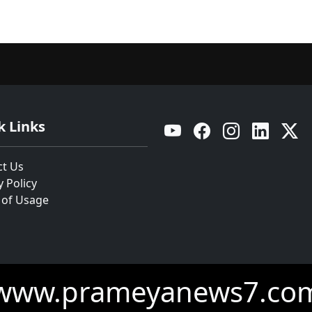
k Links
YouTube
Facebook
Instagram
Linkedin
Twitt
ct Us
y Policy
 of Usage
www.prameyanews7.co