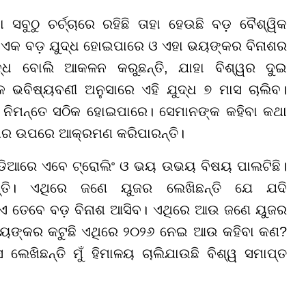
ସବୁଠୁ ଚର୍ଚ୍ଚାରେ ରହିଛି ତାହା ହେଉଛି ବଡ଼ ବୈଶ୍ୱିକ
େ ଏକ ବଡ଼ ଯୁଦ୍ଧ ହୋଇପାରେ ଓ ଏହା ଭୟଙ୍କର ବିନାଶର
୍ଧ ବୋଲି ଆକଳନ କରୁଛନ୍ତି, ଯାହା ବିଶ୍ୱର ଦୁଇ
 ଭବିଷ୍ୟବଣୀ ଅନୁସାରେ ଏହି ଯୁଦ୍ଧ ୭ ମାସ ଚାଲିବ।
୍ଷ ନିମନ୍ତେ ସଠିକ ହୋଇପାରେ। ସେମାନଙ୍କ କହିବା କଥା
୍ପର ଉପରେ ଆକ୍ରମଣ କରିପାରନ୍ତି।
ିଡିଆରେ ଏବେ ଟ୍ରୋଲିଂ ଓ ଭୟ ଉଭୟ ବିଷୟ ପାଲଟିଛି।
ଛନ୍ତି। ଏଥିରେ ଜଣେ ୟୁଜର ଲେଖିଛନ୍ତି ଯେ ଯଦି
ହୁଏ ତେବେ ବଡ଼ ବିନାଶ ଆସିବ। ଏଥିରେ ଆଉ ଜଣେ ୟୁଜର
େ ଭୟଙ୍କର କଟୁଛି ଏଥିରେ ୨୦୨୬ ନେଇ ଆଉ କହିବା କଣ?
ଖିଛନ୍ତି ମୁଁ ହିମାଳୟ ଚାଲିଯାଉଛି ବିଶ୍ୱ ସମାପ୍ତ