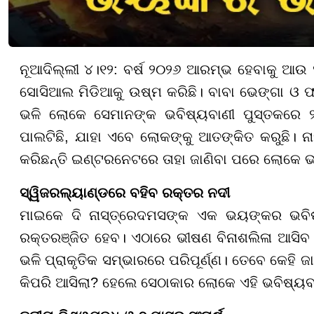
ନୂଆଦିଲ୍ଲୀ ୪।୧୨: ବର୍ଷ ୨୦୨୬ ଆରମ୍ଭ ହେବାକୁ ଆଉ 
ସୋସିଆଲ ମିଡିଆକୁ ଉଷ୍ମ କରିଛି। ବାବା ଭେଙ୍ଗା ଓ ଫ
ଭଳି ଲୋକେ ସେମାନଙ୍କ ଭବିଷ୍ୟବାଣୀ ପୁସ୍ତକରେ ୨
ପାଲଟିଛି, ଯାହା ଏବେ ଲୋକଙ୍କୁ ଆତଙ୍କିତ କରୁଛି। 
କରିଛନ୍ତି ଇଣ୍ଟରନେଟରେ ତାହା ଜାଣିବା ପରେ ଲୋକେ 
ସ୍ୱିଜରଲ୍ୟାଣ୍ଡରେ ବହିବ ରକ୍ତର ନଦୀ
ମାଇକେ ଦି ନାସ୍ତ୍ରେଦମସଙ୍କ ଏକ ଭୟଙ୍କର ଭବିଷ୍
ରକ୍ତରଞ୍ଜିତ ହେବ। ଏଠାରେ ଭୀଷଣ ବିନାଶଲିଳା ଆସିବ।
ଭଳି ପ୍ରାକୃତିକ ସମ୍ଭାରରେ ପରିପୂର୍ଣ୍ଣ। ତେବେ କେହି ଜ
କିପରି ଆସିଲା? ହେଲେ ସେଠାକାର ଲୋକେ ଏହି ଭବିଷ୍ୟ