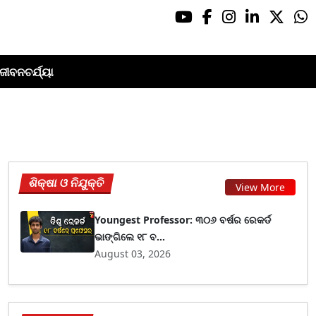
ଜୀବନଚର୍ଯ୍ୟା
ଶିକ୍ଷା ଓ ନିଯୁକ୍ତି
View More
Youngest Professor: ୩୦୬ ବର୍ଷର ରେକର୍ଡ
ଭାଙ୍ଗିଲେ ୧୮ ବ...
August 03, 2026