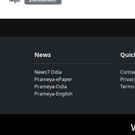
prameyanews7
News
Quic
News7 Odia
Conta
Prameya-ePaper
Privac
Prameya-Odia
Terms
Prameya-English