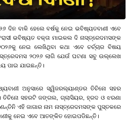
୨୬ ଦିନ ବାକି ହେଲେ ବର୍ଷକୁ ନେଇ ଭବିଷ୍ୟତବାଣୀ ଏବେ
ରାସୀ ଭବିଷ୍ୟତ ବକ୍ତା ମାଇକଲ ଦି ନାସ୍ତ୍ରେଦମସଙ୍କ
୦୨୬କୁ ନେଇ ଲେଖିଥିବା କଥା ଏବେ ଚର୍ଚ୍ଚାର ବିଷୟ
ନାସ୍ତ୍ରେଦମସ ୨୦୨୬ ଲାଗି ଯେଉଁ ଘଟଣା ସବୁ ଉଲ୍ଲେଖ
ଭୟ ପାଇ ଯାଇଛନ୍ତି।
ୟବାଣୀ ଅନୁସାରେ ସ୍ୱିଜରଲ୍ୟାଣ୍ଡର ତିଚିନୋ ସହର
 ତିଚିନୋ ସହରଟି ଜଙ୍ଗଲ, ଗ୍ଲାସିୟର, ହ୍ରଦ ଓ ଝରଣା
ାଣନ୍ତିନି ଏହି ଜାଗାର ନାମ ନାସ୍ତ୍ରେଦମସଙ୍କ ପୁସ୍ତକରେ
ବାଣୀକୁ ନେଇ ଏବେ ଆତଙ୍କିତ ହୋଇପଡିଛନ୍ତି।