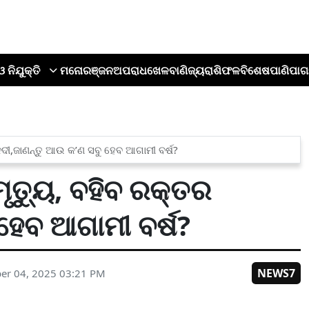
ଓ ନିଯୁକ୍ତି
ମନୋରଞ୍ଜନ
ଅପରାଧ
ଖେଳ
ବାଣିଜ୍ୟ
ରାଶିଫଳ
ବିଶେଷ
ପାଣିପାଗ
ନଦୀ,ଜାଣନ୍ତୁ ଆଉ କ’ଣ ସବୁ ହେବ ଆଗାମୀ ବର୍ଷ?
ୃତ୍ୟୁ, ବହିବ ରକ୍ତର
ହେବ ଆଗାମୀ ବର୍ଷ?
NEWS7
er 04, 2025 03:21 PM