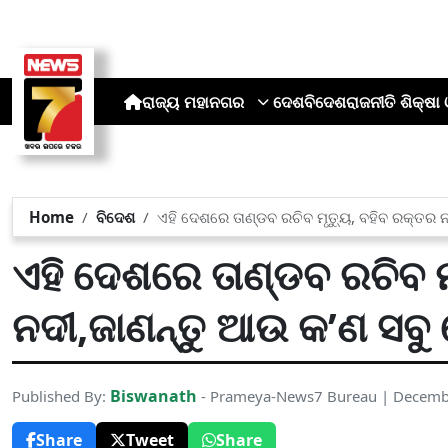
ରାଜ୍ୟ
ମହାନଗର
ଦେଶ
ବିଦେଶ
ରାଜନୀତି
ଶିକ୍ଷା 
Home
ବିଦେଶ
ଏହି ଦେଶରେ ତାଣ୍ଡବ ରଚିବ ମୃତ୍ୟୁ, ବହିବ ରକ୍ତର 
ଏହି ଦେଶରେ ତାଣ୍ଡବ ରଚିବ ମ
ନଦୀ,ଜାଣନ୍ତୁ ଆଉ କ’ଣ ସବୁ 
Biswanath
Published By:
- Prameya-News7 Bureau | Decemb
Share
Tweet
Share