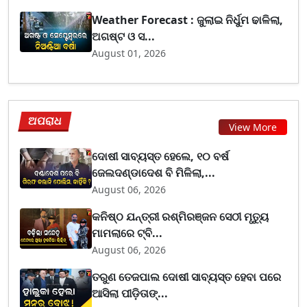
Weather Forecast : ଜୁଲାଇ ନିର୍ଧୁମ ଢାଳିଲା,
ଅଗଷ୍ଟ ଓ ସ...
August 01, 2026
ଅପରାଧ
View More
ଦୋଷୀ ସାବ୍ୟସ୍ତ ହେଲେ, ୧୦ ବର୍ଷ
ଜେଲଦଣ୍ଡାଦେଶ ବି ମିଳିଲା,...
August 06, 2026
କନିଷ୍ଠ ଯନ୍ତ୍ରୀ ରଶ୍ମିରଞ୍ଜନ ସେଠୀ ମୃତ୍ୟୁ
ମାମଲାରେ ଟ୍ବି...
August 06, 2026
ତରୁଣ ତେଜପାଲ ଦୋଷୀ ସାବ୍ୟସ୍ତ ହେବା ପରେ
ଆସିଲା ପୀଡ଼ିତାଙ୍...