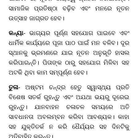
ସାମାଜିକ ପ୍ରତିଷ୍ଠା ବଢ଼ିବ ଏବଂ ମନରେ ନୂତନ
ଉତ୍ସାହ ଜାଗ୍ରତ ହେବ।
କନ୍ୟା
- ଭାଗ୍ୟର ପୂର୍ଣ୍ଣ ସହଯୋଗ ପାଇବେ ଏବଂ
ଧାର୍ମିକ କାର୍ଯ୍ୟରେ ପୂଜା ପାଠ ପାଇଁ ମନ ବଳିବ। ଦୂର
ସ୍ଥାନକୁ ଭ୍ରମଣରେ ଯାଇ ନୂତନ ଅନୁଭୂତି ହାସଲ
କରିପାରନ୍ତି। ପିତାଙ୍କ ଠାରୁ ସହଯୋଗ ମିଳିବା ସହ
ଅଟକି ଥିବା କାମ ସମ୍ପୂର୍ଣ୍ଣ ହେବ।
ତୁଳା
- ଅଷ୍ଟମ ଚନ୍ଦ୍ର ହେତୁ ସ୍ୱାସ୍ଥ୍ୟ ପ୍ରତି
ବିଶେଷ ସତର୍କ ରୁହନ୍ତୁ ଏବଂ ଅଯଥା ଭୟରୁ ଦୂରେଇ
ରୁହନ୍ତୁ। ଯାନବାହନ ଚଳାଚଳ ସମୟରେ ଅତି
ସାବଧାନତା ଅବଲମ୍ବନ କରିବା ଆବଶ୍ୟକ। କାହା
ସହ ଯୁକ୍ତିତର୍କ ନ କରି ଧୈର୍ଯ୍ୟର ସହ ଦିନଟିକୁ
ଅତିବାହିତ କରନ୍ତୁ।