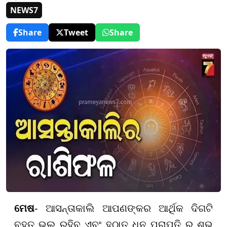
NEWS7
Share
Tweet
Share
ମେଷ
- ଆସନ୍ତାକାଲି ଆପଣଙ୍କର ଆର୍ଥିକ ଦିଗଟି
ବହୁତ ଭଲ ରହିବ ଏବଂ ହଠାତ୍ ଧନ ପ୍ରାପ୍ତି ର ଶୁଭ