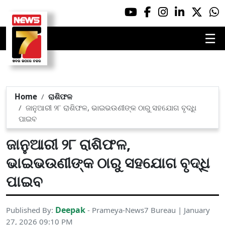
☰
Home
ରାଶିଫଳ
ଜାନୁଆରୀ ୨୮ ରାଶିଫଳ, ଭାଇଭଉଣୀଙ୍କ ଠାରୁ ସହଯୋଗ ବୃଦ୍ଧି
ପାଇବ
ଜାନୁଆରୀ ୨୮ ରାଶିଫଳ,
ଭାଇଭଉଣୀଙ୍କ ଠାରୁ ସହଯୋଗ ବୃଦ୍ଧି
ପାଇବ
Deepak
Published By:
- Prameya-News7 Bureau | January
27, 2026 09:10 PM