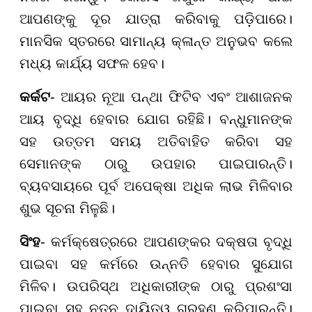
ଆପଣଙ୍କୁ ଦୂର ଯାତ୍ରା କରିବାକୁ ପଡ଼ିପାରେ।
ମାନସିକ ସ୍ତରରେ ସାମାନ୍ୟ କ୍ଳାନ୍ତ ଅନୁଭବ କଲେ
ମଧ୍ୟ କାର୍ଯ୍ୟ ସଫଳ ହେବ।
କର୍କଟ
- ଆୟର ନୂଆ ପନ୍ଥା ଫିଟିବ ଏବଂ ଆଶାଜନକ
ଆୟ ବୃଦ୍ଧି ହେବାର ଯୋଗ ରହିଛି। ବନ୍ଧୁମାନଙ୍କ
ସହ ଉତ୍ତମ ସମୟ ଅତିବାହିତ କରିବା ସହ
ସେମାନଙ୍କ ଠାରୁ ଉପହାର ପାଇପାରନ୍ତି।
ବ୍ୟବସାୟରେ ପୂର୍ବ ଅପେକ୍ଷା ଅଧିକ ଲାଭ ମିଳିବାର
ଶୁଭ ସୂଚନା ମିଳୁଛି।
ସିଂହ
- କର୍ମକ୍ଷେତ୍ରରେ ଆପଣଙ୍କର ଦକ୍ଷତା ବୃଦ୍ଧି
ପାଇବା ସହ କର୍ମରେ ଉନ୍ନତି ହେବାର ସୁଯୋଗ
ମିଳିବ। ଉପରିସ୍ଥ ଅଧିକାରୀଙ୍କ ଠାରୁ ପ୍ରଶଂସା
ପାଇବା ସହ ନୂତନ ଦାୟିତ୍ୱ ଗ୍ରହଣ କରିପାରନ୍ତି।