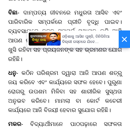
ବିଛା
- ଦାମ୍ପତ୍ୟ ଜୀବନରେ ମଧୁରତା ଆସିବ ଏବଂ
ପାରିବାରିକ ସମ୍ପର୍କରେ ପ୍ରୀତି ବୃଦ୍ଧି ପାଇବ।
ବ୍ୟବସାୟରେ ନୂତନ ସମ୍ପର୍କ ସ୍ଥାପନ କରି ଆଜି
×
ଓଡ଼ିଶାକୁ ଆସିବ ପୁଞ୍ଜି, ତିନିଦିନିଆ
ଆପଣ ଲାଭବାନ ହେବାର ସୁଯୋଗ ପାଇବେ। ମନ
ଦିଲ୍ଲୀ ଗସ୍ତରେ ଯିବେ
ମୁଖ୍ୟମନ୍ତ୍ରୀ ମୋହନ ମାଝୀ
ଖୁସି ରହିବା ସହ ପ୍ରିୟଜନଙ୍କ ସହ ଭ୍ରମଣର ଯୋଗ
ରହିଛି।
ଧନୁ
- କଠିନ ପରିଶ୍ରମ ଦ୍ୱାରା ଆଜି ଆପଣ ଶତ୍ରୁ
ଜୟ କରିବେ ଏବଂ କାର୍ଯ୍ୟରେ ସଫଳ ହେବେ। ପୁରୁଣା
ରୋଗରୁ ଉପଶମ ମିଳିବା ସହ ଶାରୀରିକ ସୁସ୍ଥତା
ଅନୁଭବ କରିବେ। ମାମଲା ବା କୋର୍ଟ କଚେରୀ
କାର୍ଯ୍ୟରେ ଆଜି ବିଜୟୀ ହେବାର ସୁଯୋଗ ରହିଛି।
ମକର
- ବିଦ୍ୟାର୍ଥୀମାନେ ପାଠପଢ଼ାରେ ସଫଳତା