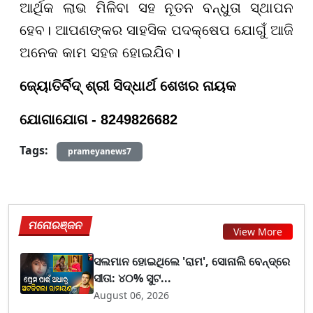
ଆର୍ଥିକ ଲାଭ ମିଳିବା ସହ ନୂତନ ବନ୍ଧୁତା ସ୍ଥାପନ
ହେବ। ଆପଣଙ୍କର ସାହସିକ ପଦକ୍ଷେପ ଯୋଗୁଁ ଆଜି
ଅନେକ କାମ ସହଜ ହୋଇଯିବ।
ଜ୍ୟୋତିର୍ବିଦ୍ ଶ୍ରୀ ସିଦ୍ଧାର୍ଥ ଶେଖର ନାୟକ
ଯୋଗାଯୋଗ - 8249826682
Tags:
prameyanews7
ମନୋରଞ୍ଜନ
View More
ସଲମାନ ହୋଇଥିଲେ 'ରାମ', ସୋନାଲି ବେନ୍ଦ୍ରେ
ସୀତା: ୪୦% ସୁଟ...
August 06, 2026