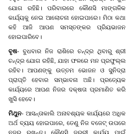
ଯୋଗ ରହିଛି। ପରିବାରରେ କୌଣସି ମାଙ୍ଗଳିକ
କାର୍ଯ୍ୟକୁ ନେଇ ଆଲୋଚନା ହୋଇପାରେ। ମିଠା କଥା
କହି ଆଜି ଆପଣ ସମସ୍ତଙ୍କର ପ୍ରିୟଭାଜନ
ହୋଇପାରିବେ।
ବୃଷ
- ବୁଧବାର ନିଜ ରାଶିରେ ଚନ୍ଦ୍ର ଥିବାରୁ ଶ୍ରୀ
ଚନ୍ଦ୍ର ଯୋଗ ରହିଛି, ଯାହା ଫଳରେ ମନ ପ୍ରଫୁଲ୍ଲ
ରହିବ। ଆପଣଙ୍କୁ ଉତ୍ତମ ଭୋଜନ ଓ ସୁନିଦ୍ରା
ପ୍ରାପ୍ତି ହେବାର ସମ୍ଭାବନା ଅଛି। ପ୍ରତ୍ୟେକ
କାର୍ଯ୍ୟରେ ଆପଣ ନିଜର ଦକ୍ଷତା ପ୍ରମାଣିତ କରି
ଖୁସି ହେବେ।
ମିଥୁନ
- ଆସନ୍ତାକାଲି ଅନାବଶ୍ୟକ କାର୍ଯ୍ୟରେ ଅଧିକ
ଅର୍ଥ ବ୍ୟୟ ହୋଇପାରେ, ତେଣୁ ନିଜ ବଜେଟ୍ ଉପରେ
ନଜର ରଖନ୍ତୁ। କୌଣସି ଜରୁରୀ କାର୍ଯ୍ୟ ପାଇଁ