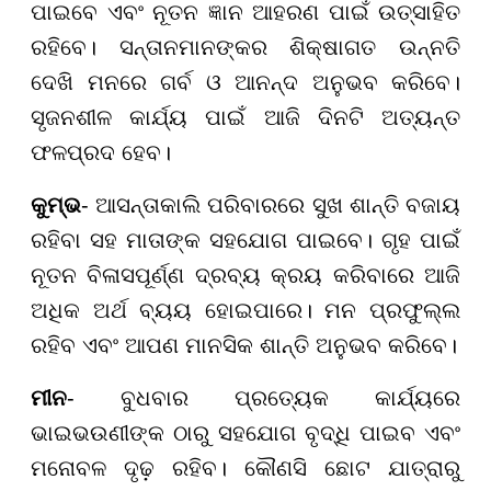
ପାଇବେ ଏବଂ ନୂତନ ଜ୍ଞାନ ଆହରଣ ପାଇଁ ଉତ୍ସାହିତ
ରହିବେ। ସନ୍ତାନମାନଙ୍କର ଶିକ୍ଷାଗତ ଉନ୍ନତି
ଦେଖି ମନରେ ଗର୍ବ ଓ ଆନନ୍ଦ ଅନୁଭବ କରିବେ।
ସୃଜନଶୀଳ କାର୍ଯ୍ୟ ପାଇଁ ଆଜି ଦିନଟି ଅତ୍ୟନ୍ତ
ଫଳପ୍ରଦ ହେବ।
କୁମ୍ଭ
- ଆସନ୍ତାକାଲି ପରିବାରରେ ସୁଖ ଶାନ୍ତି ବଜାୟ
ରହିବା ସହ ମାତାଙ୍କ ସହଯୋଗ ପାଇବେ। ଗୃହ ପାଇଁ
ନୂତନ ବିଳାସପୂର୍ଣ୍ଣ ଦ୍ରବ୍ୟ କ୍ରୟ କରିବାରେ ଆଜି
ଅଧିକ ଅର୍ଥ ବ୍ୟୟ ହୋଇପାରେ। ମନ ପ୍ରଫୁଲ୍ଲ
ରହିବ ଏବଂ ଆପଣ ମାନସିକ ଶାନ୍ତି ଅନୁଭବ କରିବେ।
ମୀନ
- ବୁଧବାର ପ୍ରତ୍ୟେକ କାର୍ଯ୍ୟରେ
ଭାଇଭଉଣୀଙ୍କ ଠାରୁ ସହଯୋଗ ବୃଦ୍ଧି ପାଇବ ଏବଂ
ମନୋବଳ ଦୃଢ଼ ରହିବ। କୌଣସି ଛୋଟ ଯାତ୍ରାରୁ