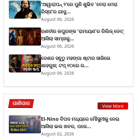
'ଆୱାରାପନ୍ ୨'ରେ ପୁଣି ଶୁଭିବ 'ତେରା ମେରା
ରିସ୍ତା'ର ଯାଦୁ...
August 06, 2026
ରଣବୀର କପୁରଙ୍କ 'ରାମାୟଣ'ର ରିଲିଜ୍ ଡେଟ୍
ଆସିଲା ସାମ୍ନାକୁ...
August 06, 2026
ଦେଶର ସବୁଠୁ ମହଙ୍ଗା ଷ୍ଟାର ସାଜିଲେ
ଶାହରୁଖ; ଟପ୍‌ ୧୦ରେ ର...
August 06, 2026
ପାଣିପାଗ
View More
El-Nino ବିପଦ ମଧ୍ୟରେ ମୌସୁମୀକୁ ନେଇ
ଆସିଲା ଭଲ ଖବର, ପଜେ...
August 02, 2026