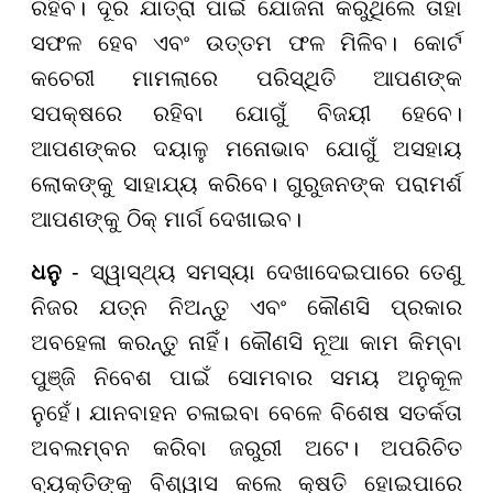
ରହିବ। ଦୂର ଯାତ୍ରା ପାଇଁ ଯୋଜନା କରୁଥିଲେ ତାହା
ସଫଳ ହେବ ଏବଂ ଉତ୍ତମ ଫଳ ମିଳିବ। କୋର୍ଟ
କଚେରୀ ମାମଲାରେ ପରିସ୍ଥିତି ଆପଣଙ୍କ
ସପକ୍ଷରେ ରହିବା ଯୋଗୁଁ ବିଜୟୀ ହେବେ।
ଆପଣଙ୍କର ଦୟାଳୁ ମନୋଭାବ ଯୋଗୁଁ ଅସହାୟ
ଲୋକଙ୍କୁ ସାହାଯ୍ୟ କରିବେ। ଗୁରୁଜନଙ୍କ ପରାମର୍ଶ
ଆପଣଙ୍କୁ ଠିକ୍ ମାର୍ଗ ଦେଖାଇବ।
ଧନୁ
- ସ୍ୱାସ୍ଥ୍ୟ ସମସ୍ୟା ଦେଖାଦେଇପାରେ ତେଣୁ
ନିଜର ଯତ୍ନ ନିଅନ୍ତୁ ଏବଂ କୌଣସି ପ୍ରକାର
ଅବହେଳା କରନ୍ତୁ ନାହିଁ। କୌଣସି ନୂଆ କାମ କିମ୍ବା
ପୁଞ୍ଜି ନିବେଶ ପାଇଁ ସୋମବାର ସମୟ ଅନୁକୂଳ
ନୁହେଁ। ଯାନବାହନ ଚଳାଇବା ବେଳେ ବିଶେଷ ସତର୍କତା
ଅବଲମ୍ବନ କରିବା ଜରୁରୀ ଅଟେ। ଅପରିଚିତ
ବ୍ୟକ୍ତିଙ୍କୁ ବିଶ୍ୱାସ କଲେ କ୍ଷତି ହୋଇପାରେ