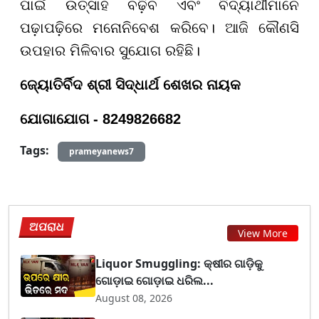
ପାଇଁ ଉତ୍ସାହ ବଢ଼ିବ ଏବଂ ବିଦ୍ୟାର୍ଥୀମାନେ
ପଢ଼ାପଢ଼ିରେ ମନୋନିବେଶ କରିବେ। ଆଜି କୌଣସି
ଉପହାର ମିଳିବାର ସୁଯୋଗ ରହିଛି।
ଜ୍ୟୋତିର୍ବିଦ ଶ୍ରୀ ସିଦ୍ଧାର୍ଥ ଶେଖର ନାୟକ
ଯୋଗାଯୋଗ - 8249826682
Tags:
prameyanews7
ଅପରାଧ
View More
Liquor Smuggling: କ୍ଷୀର ଗାଡ଼ିକୁ
ଗୋଡ଼ାଇ ଗୋଡ଼ାଇ ଧରିଲ...
August 08, 2026