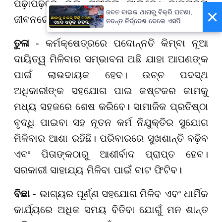
ପଢ଼ାପଢ଼ିରେ ଭଲ ସଫଳତା ପାଇବେ। ଦାମ୍ପତ୍ୟ
×
ଜବତ ବାଇକ ଥାନାରୁ ବିକ୍ରି ଘଟଣା,
ଜୀବନରେ ଆଜି ମଧୁରତା ବୃଦ୍ଧି ପାଇବ।
ତଦନ୍ତ ନିର୍ଦ୍ଦେଶ ଦେଲେ ଏସପି
ତୁଳା
- କର୍ମକ୍ଷେତ୍ରରେ ପଦୋନ୍ନତି କିମ୍ବା ନୂଆ
ଦାୟିତ୍ୱ ମିଳିବାର ସମ୍ଭାବନା ଅଛି ଯାହା ଆପଣଙ୍କ
ପାଇଁ ଲାଭଦାୟକ ହେବ। ଉଚ୍ଚ ପଦସ୍ଥ
ଅଧିକାରୀଙ୍କ ସହଯୋଗ ପାଇ କଷ୍ଟକର କାମକୁ
ମଧ୍ୟ ସହଜରେ ଶେଷ କରିବେ। ସାମାଜିକ ପ୍ରତିଷ୍ଠା
ବୃଦ୍ଧି ପାଇବା ସହ ନୂତନ କର୍ମ ନିଯୁକ୍ତିର ସୁଯୋଗ
ମିଳିବାର ଆଶା ରହିଛି। ପରିବାରରେ ସୁଖଶାନ୍ତି ବଢ଼ିବ
ଏବଂ ପିତାଙ୍କଠାରୁ ଆଶୀର୍ବାଦ ପ୍ରାପ୍ତ ହେବ।
ସରକାରୀ ସାହାଯ୍ୟ ମିଳିବା ପାଇଁ ବାଟ ଫିଟିବ।
ବିଛା
- ଭାଗ୍ୟର ପୂର୍ଣ୍ଣ ସହଯୋଗ ମିଳିବ ଏବଂ ଧାର୍ମିକ
କାର୍ଯ୍ୟରେ ଅଧିକ ସମୟ ବିତିବା ଯୋଗୁଁ ମନ ଶାନ୍ତ