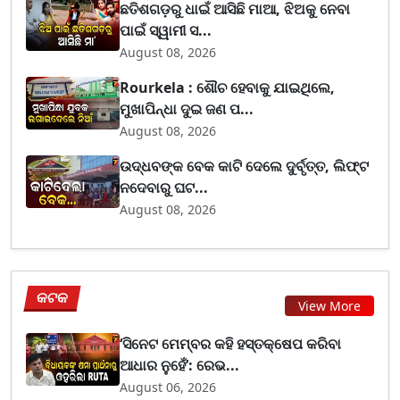
ଛତିଶଗଡ଼ରୁ ଧାଇଁ ଆସିଛି ମାଆ, ଝିଅକୁ ନେବା
ପାଇଁ ସ୍ୱାମୀ ସ...
August 08, 2026
Rourkela : ଶୌଚ ହେବାକୁ ଯାଇଥିଲେ,
ମୁଖାପିନ୍ଧା ଦୁଇ ଜଣ ପ...
August 08, 2026
ଉଦ୍ଧବଙ୍କ ବେକ କାଟି ଦେଲେ ଦୁର୍ବୃତ୍ତ, ଲିଫ୍ଟ
ନଦେବାରୁ ଘଟ...
August 08, 2026
କଟକ
View More
‘ସିନେଟ ମେମ୍ବର କହି ହସ୍ତକ୍ଷେପ କରିବା
ଆଧାର ନୁହେଁ’: ରେଭ...
August 06, 2026