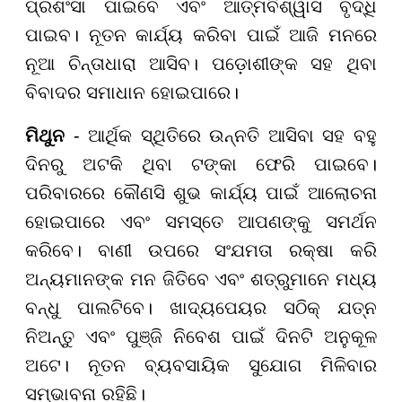
ପ୍ରଶଂସା ପାଇବେ ଏବଂ ଆତ୍ମବିଶ୍ୱାସ ବୃଦ୍ଧି
ପାଇବ। ନୂତନ କାର୍ଯ୍ୟ କରିବା ପାଇଁ ଆଜି ମନରେ
ନୂଆ ଚିନ୍ତାଧାରା ଆସିବ। ପଡ଼ୋଶୀଙ୍କ ସହ ଥିବା
ବିବାଦର ସମାଧାନ ହୋଇପାରେ।
ମିଥୁନ
- ଆର୍ଥିକ ସ୍ଥିତିରେ ଉନ୍ନତି ଆସିବା ସହ ବହୁ
ଦିନରୁ ଅଟକି ଥିବା ଟଙ୍କା ଫେରି ପାଇବେ।
ପରିବାରରେ କୌଣସି ଶୁଭ କାର୍ଯ୍ୟ ପାଇଁ ଆଲୋଚନା
ହୋଇପାରେ ଏବଂ ସମସ୍ତେ ଆପଣଙ୍କୁ ସମର୍ଥନ
କରିବେ। ବାଣୀ ଉପରେ ସଂଯମତା ରକ୍ଷା କରି
ଅନ୍ୟମାନଙ୍କ ମନ ଜିତିବେ ଏବଂ ଶତ୍ରୁମାନେ ମଧ୍ୟ
ବନ୍ଧୁ ପାଲଟିବେ। ଖାଦ୍ୟପେୟର ସଠିକ୍ ଯତ୍ନ
ନିଅନ୍ତୁ ଏବଂ ପୁଞ୍ଜି ନିବେଶ ପାଇଁ ଦିନଟି ଅନୁକୂଳ
ଅଟେ। ନୂତନ ବ୍ୟବସାୟିକ ସୁଯୋଗ ମିଳିବାର
ସମ୍ଭାବନା ରହିଛି।