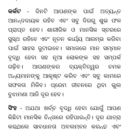
କର୍କଟ
- ଦିନଟି ଆପଣଙ୍କ ପାଇଁ ଅତ୍ୟନ୍ତ
ଆନନ୍ଦଦାୟକ ରହିବ ଏବଂ ସବୁ ଦିଗରୁ ଶୁଭ ଫଳ
ପ୍ରାପ୍ତ ହେବ। ଶାରୀରିକ ଓ ମାନସିକ ସ୍ତରରେ
ସୁସ୍ଥ ରହିବେ ଏବଂ ନୂତନ କାର୍ଯ୍ୟ ଆରମ୍ଭ କରିବା
ପାଇଁ ସାହସ ଜୁଟାଇବେ। ସମାଜରେ ମାନ ସମ୍ମାନ
ବୃଦ୍ଧି ହେବା ସହ ନୂଆ ଲୋକଙ୍କ ସହ ସମ୍ପର୍କ
ଗଢ଼ିବ। ଆପଣଙ୍କର ବ୍ୟକ୍ତିତ୍ୱର ଚମକ
ଅନ୍ୟମାନଙ୍କୁ ଆକୃଷ୍ଟ କରିବ ଏବଂ ସବୁ କାମରେ
ସଫଳତା ମିଳିବ। ପ୍ରେମ ଜୀବନରେ ଥିବା ଭୁଲ
ବୁଝାମଣା ଆଜି ଦୂର ହେବ।
ସିଂହ
- ଅଯଥା ଖର୍ଚ୍ଚ ବୃଦ୍ଧି ହେବା ଯୋଗୁଁ ଆପଣ
କିଛିଟା ମାନସିକ ଚିନ୍ତାରେ ରହିପାରନ୍ତି। ଦୂର ଯାତ୍ରା
କରୁଥିଲେ ସାବଧାନତା ଅବଲମ୍ବନ କରନ୍ତୁ ଏବଂ