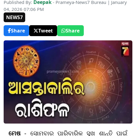
Deepak
Published By:
- Prameya-News7 Bureau | January
04, 2026 07:06 PM
NEWS7
Share
Tweet
Share
ମେଷ
- ସୋମବାର ପାରିବାରିକ ସୁଖ ଶାନ୍ତି ପାଇଁ