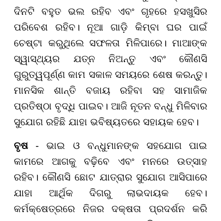
ଦିନଟି ବହୁତ ଭଲ ରହିବ ଏବଂ ଗୃହରେ ହସଖୁସିର
ପରିବେଶ ରହିବ। ନୂଆ ଗାଡ଼ି କିମ୍ବା ଘର ପାଇଁ
ଚେଷ୍ଟା କରୁଥିଲେ ସଫଳତା ମିଳିପାରେ। ମାଆଙ୍କ
ସ୍ୱାସ୍ଥ୍ୟର ଯତ୍ନ ନିଅନ୍ତୁ ଏବଂ କୌଣସି
ଗୁରୁତ୍ୱପୂର୍ଣ୍ଣ କାମ ସକାଳ ସମୟରେ ଶେଷ କରନ୍ତୁ।
ମାନସିକ ଶାନ୍ତି ବଜାୟ ରହିବା ସହ ସାମାଜିକ
ପ୍ରତିଷ୍ଠା ବୃଦ୍ଧି ପାଇବ। ଆଜି ନୂତନ ବନ୍ଧୁ ମିଳିବାର
ସୁଯୋଗ ରହିଛି ଯାହା ଭବିଷ୍ୟତରେ ସହାୟକ ହେବ।
ବୃଷ
- ଭାଇ ଓ ବନ୍ଧୁମାନଙ୍କ ସହଯୋଗ ପାଇ
କାମରେ ଆଗକୁ ବଢ଼ିବେ ଏବଂ ମନରେ ଉତ୍ସାହ
ରହିବ। କୌଣସି ଛୋଟ ଯାତ୍ରାର ସୁଯୋଗ ଆସିପାରେ
ଯାହା ଆର୍ଥିକ ଦିଗରୁ ଲାଭଦାୟକ ହେବ।
କର୍ମକ୍ଷେତ୍ରରେ ନିଜର ଦକ୍ଷତା ପ୍ରଦର୍ଶନ କରି