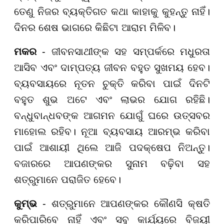
ତେଣୁ ନିଜର ବ୍ୟକ୍ତିଗତ କଥା କାହାକୁ କୁହନ୍ତୁ ନାହିଁ।
ଦିନର ଶେଷ ଭାଗରେ କିଛିଟା ଆରାମ ମିଳିବ।
ମକର
- ଜୀବନସାଥୀଙ୍କ ସହ ସମ୍ପର୍କରେ ମଧୁରତା
ଆସିବ ଏବଂ ଦାମ୍ପତ୍ୟ ଜୀବନ ବହୁତ ସୁଖମୟ ହେବ।
ବ୍ୟବସାୟରେ ନୂତନ ଚୁକ୍ତି କରିବା ପାଇଁ ଦିନଟି
ବହୁତ ଶୁଭ ଅଟେ ଏବଂ ଲାଭର ଯୋଗ ରହିଛି।
ବନ୍ଧୁବାନ୍ଧବଙ୍କ ଆଗମନ ଯୋଗୁଁ ଘରେ ଉତ୍ସବର
ମାହୋଲ ରହିବ। ନୂଆ ବ୍ୟବସାୟ ଆରମ୍ଭ କରିବା
ପାଇଁ ଆଶାୟୀ ଥିଲେ ଆଜି ପଦକ୍ଷେପ ନିଅନ୍ତୁ।
ବଜାରରେ ଆପଣଙ୍କର ସୁନାମ ବଢ଼ିବା ସହ
ଶତ୍ରୁମାନେ ପରାଜିତ ହେବେ।
କୁମ୍ଭ
- ଶତ୍ରୁମାନେ ଆପଣଙ୍କର କୌଣସି କ୍ଷତି
କରିପାରିବେ ନାହିଁ ଏବଂ ସବୁ କାର୍ଯ୍ୟରେ ବିଜୟୀ