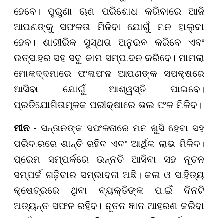
ହେବେ। ପୁରୁଣା ଋଣ ପରିଶୋଧ କରିବାରେ ଆଜି
ଆପଣଙ୍କୁ ସଫଳତା ମିଳିବା ଯୋଗୁଁ ମନ ହାଲୁକା
ହେବ। ଶାରୀରିକ ସୁସ୍ଥତା ଅନୁଭବ କରିବେ ଏବଂ
ଉତ୍ସାହର ସହ ସବୁ କାମ ସମ୍ପାଦନ କରିବେ। ମାମଲା
ମୋକଦ୍ଦମାରେ ଫଳାଫଳ ଆପଣଙ୍କ ସପକ୍ଷରେ
ଆସିବା ଯୋଗୁଁ ଆଶ୍ୱସ୍ତି ପାଇବେ।
ପ୍ରତିଯୋଗିତାମୂଳକ ପରୀକ୍ଷାରେ ଭଲ ଫଳ ମିଳିବ।
ମୀନ
- ସନ୍ତାନଙ୍କ ସଫଳତାରେ ମନ ଖୁସି ହେବା ସହ
ପରିବାରରେ ଶାନ୍ତି ରହିବ ଏବଂ ଆର୍ଥିକ ଲାଭ ମିଳିବ।
ପ୍ରେମ ସମ୍ପର୍କରେ ଉନ୍ନତି ଆସିବା ସହ ନୂତନ
ସମ୍ପର୍କ ଗଢ଼ିବାର ସମ୍ଭାବନା ଅଛି। କଳା ଓ ସାହିତ୍ୟ
କ୍ଷେତ୍ରରେ ଥିବା ବ୍ୟକ୍ତିଙ୍କ ପାଇଁ ଦିନଟି
ଅତ୍ୟନ୍ତ ସଫଳ ରହିବ। ନୂତନ ଜ୍ଞାନ ଆହରଣ କରିବା