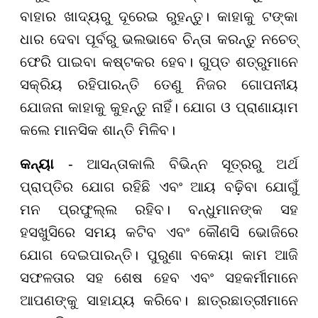
ବାହାର ଖାଦ୍ୟରୁ ଦୂରେଇ ରୁହନ୍ତୁ। କାହାକୁ ଟଙ୍କା
ଧାର ଦେବା ପୂର୍ବରୁ ଭଲଭାବେ ଚିନ୍ତା କରନ୍ତୁ ନଚେତ୍
ଫେରି ପାଇବା କଷ୍ଟକର ହେବ। ଗୁପ୍ତ ଶତ୍ରୁମାନେ
ସକ୍ରିୟ ରହିପାରନ୍ତି ତେଣୁ ନିଜର ଗୋପନୀୟ
ଯୋଜନା କାହାକୁ କୁହନ୍ତୁ ନାହିଁ। ଯୋଗ ଓ ପ୍ରାଣାୟାମ
କଲେ ମାନସିକ ଶାନ୍ତି ମିଳିବ।
କନ୍ୟା
- ଆସନ୍ତାକାଲି ବିଭିନ୍ନ ସୂତ୍ରରୁ ଅର୍ଥ
ପ୍ରାପ୍ତିର ଯୋଗ ରହିଛି ଏବଂ ଆୟ ବଢ଼ିବା ଯୋଗୁଁ
ମନ ପ୍ରଫୁଲ୍ଲ ରହିବ। ବନ୍ଧୁମାନଙ୍କ ସହ
ହସଖୁସିରେ ସମୟ କଟିବ ଏବଂ କୌଣସି ଭୋଜିରେ
ଯୋଗ ଦେଇପାରନ୍ତି। ପୁରୁଣା ବକେୟା କାମ ଆଜି
ସଫଳତାର ସହ ଶେଷ ହେବ ଏବଂ ସହକର୍ମୀମାନେ
ଆପଣଙ୍କୁ ସାହାଯ୍ୟ କରିବେ। ଛାତ୍ରଛାତ୍ରୀମାନେ