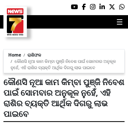
☰
Home
ରାଶିଫଳ
କୌଣସି ନୂଆ କାମ କିମ୍ବା ପୁଞ୍ଜି ନିବେଶ ପାଇଁ ସୋମବାର ଅନୁକୂଳ
ନୁହେଁ, ଏହି ରାଶିର ବ୍ୟକ୍ତି ଆର୍ଥିକ ଦିଗରୁ ଲାଭ ପାଇବେ
କୌଣସି ନୂଆ କାମ କିମ୍ବା ପୁଞ୍ଜି ନିବେଶ
ପାଇଁ ସୋମବାର ଅନୁକୂଳ ନୁହେଁ, ଏହି
ରାଶିର ବ୍ୟକ୍ତି ଆର୍ଥିକ ଦିଗରୁ ଲାଭ
ପାଇବେ