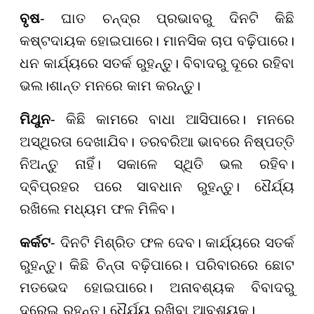
ବୃଷ
- ଘାତ ଚନ୍ଦ୍ର ପ୍ରଭାବରୁ ଦିନଟି କିଛି
କଷ୍ଟଦାୟକ ହୋଇପାରେ। ମାନସିକ ଚାପ ବଢ଼ିପାରେ।
ଧନ କାର୍ଯ୍ୟରେ ସତର୍କ ରୁହନ୍ତୁ। ବିବାଦରୁ ଦୂରେ ରହିବା
ଭଲ।ଶାନ୍ତ ମନରେ କାମ କରନ୍ତୁ।
ମିଥୁନ
- କିଛି କାମରେ ବାଧା ଆସିପାରେ। ମନରେ
ଅସ୍ଥିରତା ଦେଖାଯିବ। ତରବରିଆ ଭାବରେ ନିଷ୍ପତ୍ତି
ନିଅନ୍ତୁ ନାହିଁ। ସକାଳେ ସ୍ଥିତି ଭଲ ରହିବ।
ଦ୍ବିପ୍ରହର ପରେ ସାବଧାନ ରୁହନ୍ତୁ। ଧୈର୍ଯ୍ୟ
ରଖିଲେ ମଧ୍ୟମ ଫଳ ମିଳିବ।
କର୍କଟ
- ଦିନଟି ମିଶ୍ରିତ ଫଳ ଦେବ। କାର୍ଯ୍ୟରେ ସତର୍କ
ରୁହନ୍ତୁ। କିଛି ଚିନ୍ତା ବଢ଼ିପାରେ। ପରିବାରରେ ଛୋଟ
ମତଭେଦ ହୋଇପାରେ। ଅନାବଶ୍ୟକ ବିବାଦରୁ
ଦୂରେଇ ରୁହନ୍ତୁ। ଧୈର୍ଯ୍ୟ ରଖିବା ଆବଶ୍ୟକ।