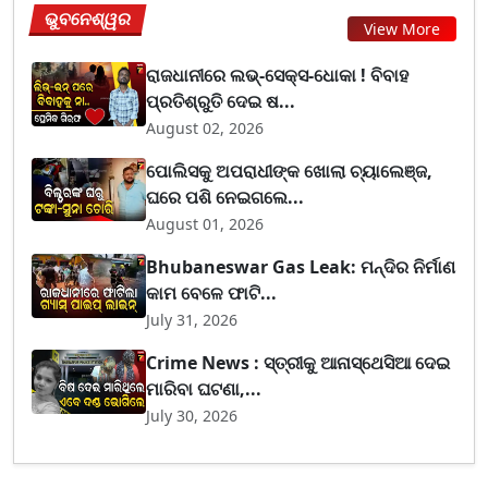
ଭୁବନେଶ୍ୱର
View More
ରାଜଧାନୀରେ ଲଭ୍-ସେକ୍ସ-ଧୋକା ! ବିବାହ
ପ୍ରତିଶ୍ରୁତି ଦେଇ ଷ...
August 02, 2026
ପୋଲିସକୁ ଅପରାଧୀଙ୍କ ଖୋଲା ଚ୍ୟାଲେଞ୍ଜ,
ଘରେ ପଶି ନେଇଗଲେ...
August 01, 2026
Bhubaneswar Gas Leak: ମନ୍ଦିର ନିର୍ମାଣ
କାମ ବେଳେ ଫାଟି...
July 31, 2026
Crime News : ସ୍ତ୍ରୀକୁ ଆନାସ୍ଥେସିଆ ଦେଇ
ମାରିବା ଘଟଣା,...
July 30, 2026