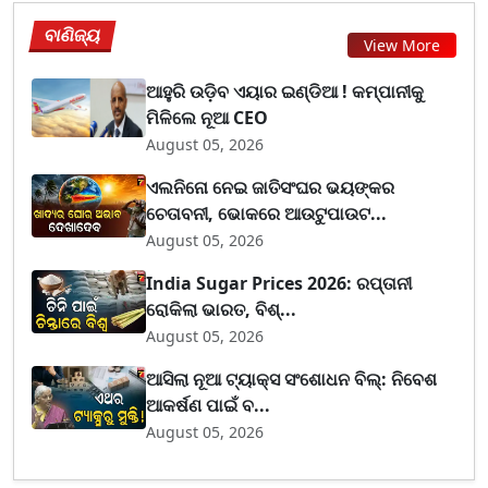
ବାଣିଜ୍ୟ
View More
ଆହୁରି ଉଡ଼ିବ ଏୟାର ଇଣ୍ଡିଆ ! କମ୍ପାନୀକୁ
ମିଳିଲେ ନୂଆ CEO
August 05, 2026
ଏଲନିନୋ ନେଇ ଜାତିସଂଘର ଭୟଙ୍କର
ଚେତାବନୀ, ଭୋକରେ ଆଉଟୁପାଉଟ...
August 05, 2026
India Sugar Prices 2026: ରପ୍ତାନୀ
ରୋକିଲା ଭାରତ, ବିଶ୍...
August 05, 2026
ଆସିଲା ନୂଆ ଟ୍ୟାକ୍ସ ସଂଶୋଧନ ବିଲ୍: ନିବେଶ
ଆକର୍ଷଣ ପାଇଁ ବ...
August 05, 2026