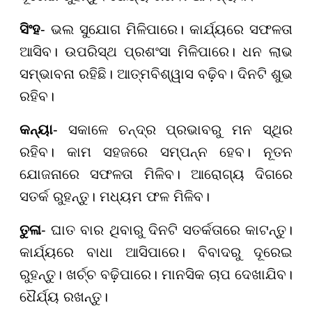
ସିଂହ
- ଭଲ ସୁଯୋଗ ମିଳିପାରେ। କାର୍ଯ୍ୟରେ ସଫଳତା
ଆସିବ। ଉପରିସ୍ଥ ପ୍ରଶଂସା ମିଳିପାରେ। ଧନ ଲାଭ
ସମ୍ଭାବନା ରହିଛି। ଆତ୍ମବିଶ୍ୱାସ ବଢ଼ିବ। ଦିନଟି ଶୁଭ
ରହିବ।
କନ୍ୟା
- ସକାଳେ ଚନ୍ଦ୍ର ପ୍ରଭାବରୁ ମନ ସ୍ଥିର
ରହିବ। କାମ ସହଜରେ ସମ୍ପନ୍ନ ହେବ। ନୂତନ
ଯୋଜନାରେ ସଫଳତା ମିଳିବ। ଆରୋଗ୍ୟ ଦିଗରେ
ସତର୍କ ରୁହନ୍ତୁ। ମଧ୍ୟମ ଫଳ ମିଳିବ।
ତୁଳା
- ଘାତ ବାର ଥିବାରୁ ଦିନଟି ସତର୍କତାରେ କାଟନ୍ତୁ।
କାର୍ଯ୍ୟରେ ବାଧା ଆସିପାରେ। ବିବାଦରୁ ଦୂରେଇ
ରୁହନ୍ତୁ। ଖର୍ଚ୍ଚ ବଢ଼ିପାରେ। ମାନସିକ ଚାପ ଦେଖାଯିବ।
ଧୈର୍ଯ୍ୟ ରଖନ୍ତୁ।