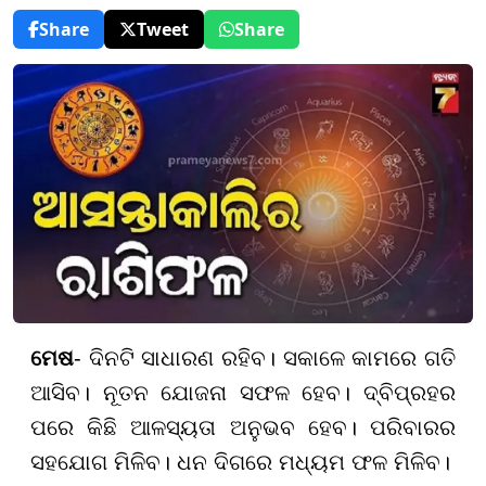
Share
Tweet
Share
ମେଷ
- ଦିନଟି ସାଧାରଣ ରହିବ। ସକାଳେ କାମରେ ଗତି
ଆସିବ। ନୂତନ ଯୋଜନା ସଫଳ ହେବ। ଦ୍ବିପ୍ରହର
ପରେ କିଛି ଆଳସ୍ୟତା ଅନୁଭବ ହେବ। ପରିବାରର
ସହଯୋଗ ମିଳିବ। ଧନ ଦିଗରେ ମଧ୍ୟମ ଫଳ ମିଳିବ।