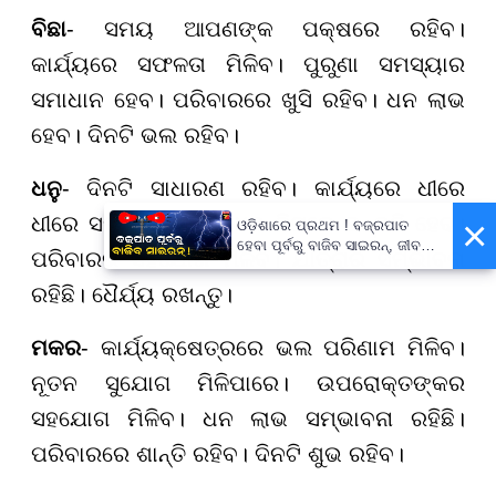
ବିଛା
- ସମୟ ଆପଣଙ୍କ ପକ୍ଷରେ ରହିବ।
କାର୍ଯ୍ୟରେ ସଫଳତା ମିଳିବ। ପୁରୁଣା ସମସ୍ୟାର
ସମାଧାନ ହେବ। ପରିବାରରେ ଖୁସି ରହିବ। ଧନ ଲାଭ
ହେବ। ଦିନଟି ଭଲ ରହିବ।
ଧନୁ
- ଦିନଟି ସାଧାରଣ ରହିବ। କାର୍ଯ୍ୟରେ ଧୀରେ
ଧୀରେ ସଫଳତା ମିଳିବ। ଧନ ଦିଗରେ ଉନ୍ନତି ହେବ।
×
ଓଡ଼ିଶାରେ ପ୍ରଥମ ! ବଜ୍ରପାତ
ହେବା ପୂର୍ବରୁ ବାଜିବ ସାଇରନ୍, ଜୀବନ
ପରିବାରର ସହଯୋଗ ମିଳିବ। ଯାତ୍ରାର ସମ୍ଭାବନା
ବଞ୍ଚାଇବା ପାଇଁ ରାଜ୍ୟ ସରକାଙ୍କ
ବଡ଼ ପଦକ୍ଷେପ
ରହିଛି। ଧୈର୍ଯ୍ୟ ରଖନ୍ତୁ।
ମକର
- କାର୍ଯ୍ୟକ୍ଷେତ୍ରରେ ଭଲ ପରିଣାମ ମିଳିବ।
ନୂତନ ସୁଯୋଗ ମିଳିପାରେ। ଉପରୋକ୍ତଙ୍କର
ସହଯୋଗ ମିଳିବ। ଧନ ଲାଭ ସମ୍ଭାବନା ରହିଛି।
ପରିବାରରେ ଶାନ୍ତି ରହିବ। ଦିନଟି ଶୁଭ ରହିବ।