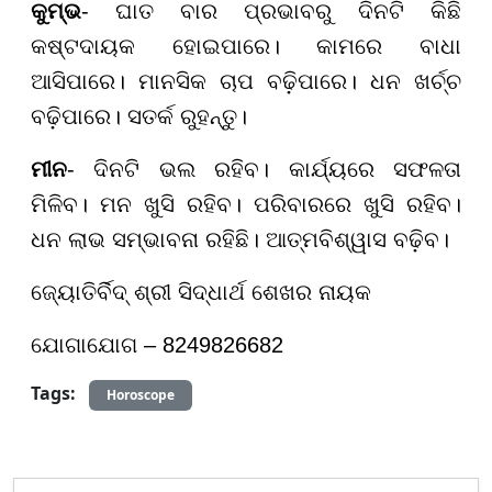
କୁମ୍ଭ
- ଘାତ ବାର ପ୍ରଭାବରୁ ଦିନଟି କିଛି
କଷ୍ଟଦାୟକ ହୋଇପାରେ। କାମରେ ବାଧା
ଆସିପାରେ। ମାନସିକ ଚାପ ବଢ଼ିପାରେ। ଧନ ଖର୍ଚ୍ଚ
ବଢ଼ିପାରେ। ସତର୍କ ରୁହନ୍ତୁ।
ମୀନ
- ଦିନଟି ଭଲ ରହିବ। କାର୍ଯ୍ୟରେ ସଫଳତା
ମିଳିବ। ମନ ଖୁସି ରହିବ। ପରିବାରରେ ଖୁସି ରହିବ।
ଧନ ଲାଭ ସମ୍ଭାବନା ରହିଛି। ଆତ୍ମବିଶ୍ୱାସ ବଢ଼ିବ।
ଜ୍ୟୋତିର୍ବିଦ୍ ଶ୍ରୀ ସିଦ୍ଧାର୍ଥ ଶେଖର ନାୟକ
ଯୋଗାଯୋଗ – 8249826682
Tags:
Horoscope