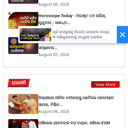
August 06, 2026
Horoscope Today : ଅଗଷ୍ଟ ୦୬ ତାରିଖ,
ଗୁରୁବାର ; ଜାଣନ୍ତ...
August 06, 2026
×
ପୂର୍ବ ଶତ୍ରୁତାରୁ ବିଜେପି ନେତାଙ୍କ ହତ୍ୟା,
୩ ଅଭିଯୁକ୍ତଙ୍କୁ ବାନ୍ଧିଲା ପୋଲିସ
କର୍କଟ ରାଶି ବ୍ୟକ୍ତିଙ୍କ କ୍ୟାରିୟରରେ ଉନ୍ନତିର
ସମ୍ଭାବନା...
August 05, 2026
ରାଜନୀତି
View More
ଦିଲ୍ଲୀରେ ନୀତିନ ନବୀନଙ୍କୁ ଭେଟିଲେ ମନମୋହନ
ସାମଲ, ବିଭିନ...
August 06, 2026
ଅଖିଳେଶ ଯାଦବଙ୍କ ବଡ଼ ବୟାନ, କହିଲେ-EVM