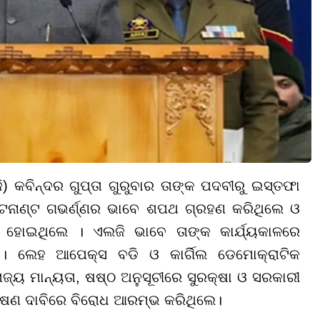
) କବିନ୍ଦର ଗୁପ୍ତା ଗୁରୁବାର ତାଙ୍କ ପଦବୀରୁ ଇସ୍ତଫା
ଟନାଣ୍ଟ ଗଭର୍ଣ୍ଣର ଭାବେ ଶପଥ ଗ୍ରହଣ କରିଥିଲେ ଓ
ତ ହୋଇଥିଲେ । ଏଲଜି ଭାବେ ତାଙ୍କ କାର୍ଯ୍ୟକାଳରେ
ା। ଲେହ ଆପେକ୍ସ ବଡି ଓ କାର୍ଗିଲ ଡେମୋକ୍ରାଟିକ
ଜ୍ୟ ମାନ୍ୟତା, ଷଷ୍ଠ ଅନୁସୂଚୀରେ ସୁରକ୍ଷା ଓ ସରକାରୀ
ରକ୍ଷଣ ଦାବିରେ ବିରୋଧ ଆରମ୍ଭ କରିଥିଲେ।