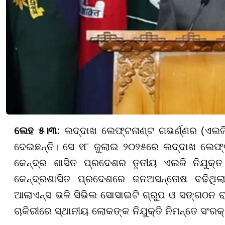
ଲେହ ୫।୩:
ଲଦ୍ଦାଖ ଲେଫ୍ଟନାଣ୍ଟ ଗଭର୍ଣ୍ଣର (ଏଲଜି
ଦେଇଛନ୍ତି। ସେ ୧୮ ଜୁଲାଇ ୨୦୨୫ରେ ଲଦ୍ଦାଖ ଲେଫ୍
କେନ୍ଦ୍ର ଶାସିତ ପ୍ରଦେଶର ତୃତୀୟ ଏଲଜି ନିଯୁକ୍
କେନ୍ଦ୍ରଶାସିତ ପ୍ରଦେଶରେ ଜନଅସନ୍ତୋଷ ବଢିଥିଲ
ଆଲାଏନ୍ସ ଭଳି ସିଭିଲ ସୋସାଇଟି ଗ୍ରୁପ ଓ ସଙ୍ଗଠନ ରା
ଚାକିରୀରେ ସ୍ଥାନୀୟ ଲୋକଙ୍କ ନିଯୁକ୍ତି ନିମନ୍ତେ ସଂ