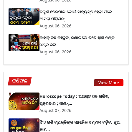
ତରୁଣ ତେଜପାଲ ଦୋଷୀ ସାବ୍ୟସ୍ତ ହେବା ପରେ
ଆସିଲା ପୀଡ଼ିତାଙ୍...
August 06, 2026
କାହାକୁ କିଛି କହିବୁନି, ଜଣାଇଲେ ତତେ ହାଣି ଖଣ୍ଡ
ଖଣ୍ଡ କରି...
August 06, 2026
ରାଶିଫଳ
View More
Horoscope Today : ଅଗଷ୍ଟ ୦୭ ତାରିଖ,
ଶୁକ୍ରବାର ; ଜାଣନ୍...
August 07, 2026
ସିଂହ ରାଶି ବ୍ୟକ୍ତିଙ୍କ ସାମାଜିକ ସମ୍ମାନ ବଢ଼ିବ, ନୂଆ
କାମ...