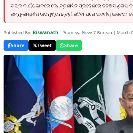
ତାଙ୍କ କାର୍ଯ୍ୟକାଳରେ କେନ୍ଦ୍ରଶାସିତ ପ୍ରଦେଶରେ ଜନଅସନ୍ତୋଷ ବଢି
ଜମ୍ମୁ-କାଶ୍ମୀର ଉପମୁଖ୍ୟମନ୍ତ୍ରୀ ରହିବା ପରେ ପଦବୀରୁ ଇସ୍ତଫା 
Biswanath
Published By:
- Prameya-News7 Bureau | March 
Share
Tweet
Share