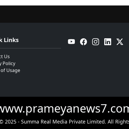
k Links
YouTube
Facebook
Instagram
Linkedin
Twitt
ct Us
y Policy
 of Usage
www.prameyanews7.co
© 2025 - Summa Real Media Private Limited. All Right