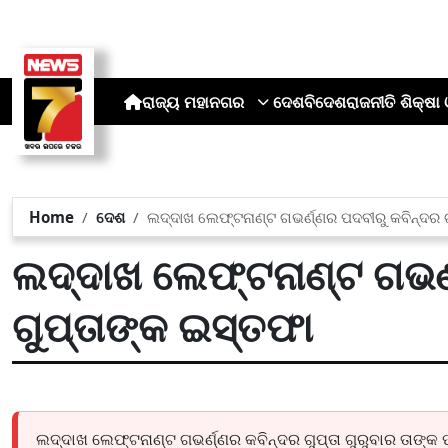
ରାଜ୍ୟ
ମହାନଗର
ଦେଶ
ବିଦେଶ
ରାଜନୀତି
ଶିକ୍ଷା 
Home
ଦେଶ
ଲଦ୍ଦାଖ ଲେଫ୍ଟନାଣ୍ଟ ଗଭର୍ଣ୍ଣର ପଦବୀରୁ କବିନ୍ଦର 
ଲଦ୍ଦାଖ ଲେଫ୍ଟନାଣ୍ଟ ଗଭର୍
ଗୁପ୍ତାଙ୍କ ଇସ୍ତଫା
ଲଦ୍ଦାଖ ଲେଫ୍ଟନାଣ୍ଟ ଗଭର୍ଣ୍ଣର କବିନ୍ଦର ଗୁପ୍ତା ଗୁରୁବାର ତାଙ୍କ