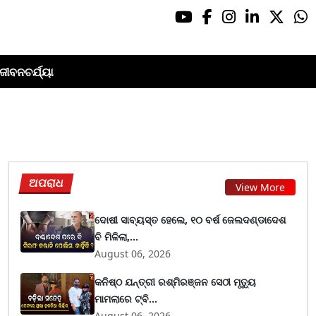
ଜୀବନଚର୍ଯ୍ୟା
ଅପରାଧ
View More
ଦୋଷୀ ସାବ୍ୟସ୍ତ ହେଲେ, ୧୦ ବର୍ଷ ଜେଲଦଣ୍ଡାଦେଶ
ବି ମିଳିଲା,...
August 06, 2026
କନିଷ୍ଠ ଯନ୍ତ୍ରୀ ରଶ୍ମିରଞ୍ଜନ ସେଠୀ ମୃତ୍ୟୁ
ମାମଲାରେ ଟ୍ବି...
August 06, 2026