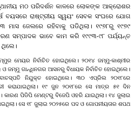
କ ସ୍ଥାନୀୟ ମଠ ପରିଦର୍ଶନ କାଳରେ ଲୋକଙ୍କ ଆକ୍ରୋଶର
 ବର୍ଷ ବୟସରେ ରାଷ୍ଟ୍ରୀୟ ସ୍ୱୟଂ ସେବକ ସଂଘରେ ଯୋଗ
୧୩ ମାସ ଜେଲରେ ରହିବାକୁ ପଡିଥିଲା। ୧୯୭୮ରୁ ୧୯୭୯
ାଧାରଣ ସମ୍ପାଦକ ଭାବେ କାମ କରି ୧୯୯୩-୯୮ ପର୍ଯ୍ୟନ୍ତ
ୟ ଥିଲେ।
ମୁର ମେୟର ନିର୍ବାଚିତ ହୋଇଥିଲେ। ୨୦୧୪ ଜମ୍ମୁ-କାଶ୍ମୀର
ଥିଲେ ଓ ଜମ୍ମୁ ଗାନ୍ଧିନଗର ଆସନରୁ ବିଧାୟକ ନିର୍ବାଚିତ ହୋଇଥିଲେ।
ର ବାଚସ୍ପତି ନିଯୁକ୍ତ ହୋଇଥିଲେ। ୩୦ ଏପ୍ରିଲ ୨୦୧୮ରେ
୍ରୀ କରାଯାଇଥିଲା। ୧୯ ଜୁନ ୨୦୧୮ରେ ସେ ମାତ୍ର ୫୧ ଦିନ
କାରଣ ପିଡିପି ମେଣ୍ଟରୁ ବିଜେପି ଓହରି ଯାଇଥିଲା। ୧୪ ଜୁଲାଇ
ାଯାଇଥିଲା। ସେ ୧୮ ଜୁଲାଇ ୨୦୨୫ରେ ପଦ ଓ ଗୋପନୀୟତାର ଶପଥ