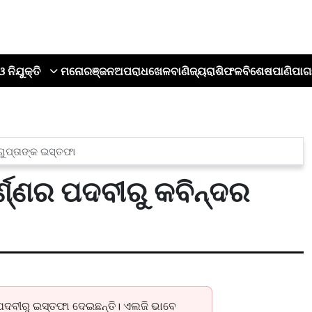
ଓ ନିଯୁକ୍ତି
ମନୋରଞ୍ଜନ
ଅପରାଧ
ଖେଳ
ବାଣିଜ୍ୟ
ରାଶିଫଳ
ବିଶେଷ
ପାଣିପାଗ
ଗୁପ୍ତାଙ୍କ ଇସ୍ତଫା
ଣ୍ଣର ପଦବୀରୁ କବିନ୍ଦର
 ପଦବୀରୁ ଇସ୍ତଫା ଦେଇଛନ୍ତି। ଏଲଜି ଭାବେ