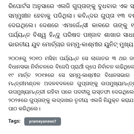
ରିପୋର୍ଟସ ଅନୁସାରେ ଏଲଜି ଗୁପ୍ତାଙ୍କୁ ବୁଧବାର ଏ
ସମ୍ମୁଖୀନ ହେବାକୁ ପଡିଥିଲା। କବିନ୍ଦର ଗୁପ୍ତା ୧୩
ଦେଇଥିଲେ। ଦେଶରେ ଏମାର୍ଜେନ୍ସୀ କାଳରେ ତାଙ୍କୁ 
ପର୍ଯ୍ୟନ୍ତ ବିଶ୍ୱ ହିନ୍ଦୁ ପରିଷଦ ପଞ୍ଜାବ ଶାଖାର ସ
ଭାରତୀୟ ଯୁବ ମୋର୍ଚ୍ଚାର ଜମ୍ମୁ-କାଶ୍ମୀର ୟୁନିଟ୍ ମୁଖ୍
୨୦୦୫ରୁ ୨୦୧୦ ମସିହା ପର୍ଯ୍ୟନ୍ତ ସେ ଲାଗାତର ୩ ଥର ଜମ୍
ବିଧାନସଭା ନିର୍ବାଚନରେ ବିଜେପି ପ୍ରାର୍ଥୀ ରୂପେ ନିର୍ବାଚନ ଲଢି
୧୯ ମାର୍ଚ୍ଚ ୨୦୧୫ରେ ସେ ସମ୍ମୁ-କାଶ୍ମୀର ବିଧାନସଭା
ମନ୍ତ୍ରୀମଣ୍ଡଳ ଅଦଳବଦଳରେ ଗୁପ୍ତାଙ୍କୁ ଉପମୁଖ୍ୟମନ୍ତ
ଉପମୁଖ୍ୟମନ୍ତ୍ରୀ ରହିବା ପରେ ପଦବୀରୁ ଇସ୍ତଫା ଦେଇଥିଲେ। 
୨୦୨୫ରେ ଗୁପ୍ତାଙ୍କୁ ଲଦ୍ଦାଖର ତୃତୀୟ ଏଲଜି ନିଯୁକ୍ତ କର
ପାଠ କରିଥିଲେ।
Tags:
prameyanews7