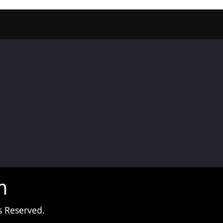
er
m
s Reserved.