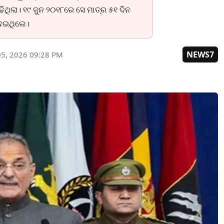
ଥିଲା। ୧୯ ଜୁନ ୨୦୧୮ରେ ସେ ମାତ୍ର ୫୧ ଦିନ
ଦେଇଥିଲେ।
NEWS7
05, 2026 09:28 PM