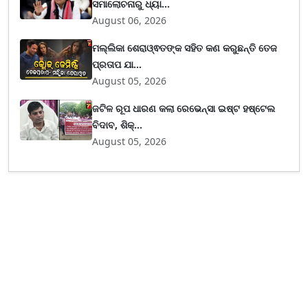
ସମାଲୋଚନାରୁ ଧ୍ୟା...
August 06, 2026
ମଲ୍ଲିକା ଶେରାଓ୍ଵତଙ୍କ ସହିତ କଣ କରୁଛନ୍ତି ତେଜ
ପ୍ରତାପ ଯା...
August 05, 2026
ଜଟିଳ ରୂପ ଧାରଣ କଲା ରେଭେନ୍ସା ଇଷ୍ଟ ହଷ୍ଟେଲ
ବିଦାବ, ଶିକ୍...
August 05, 2026