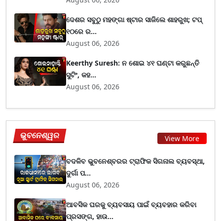
ଦେଶର ସବୁଠୁ ମହଙ୍ଗା ଷ୍ଟାର ସାଜିଲେ ଶାହରୁଖ; ଟପ୍‌
୧୦ରେ ର...
August 06, 2026
Keerthy Suresh: ନ ଶୋଇ ୪୧ ଘଣ୍ଟା କରୁଛନ୍ତି
ସୁଟିଂ, କହ...
August 06, 2026
ଭୁବନେଶ୍ୱର
View More
ବଦଳିବ ଭୁବନେଶ୍ବରର ଟ୍ରାଫିକ ସିଗନାଲ ବ୍ୟବସ୍ଥା,
ଦୁର୍ଗା ପ...
August 06, 2026
ଆବସିକ ଘରକୁ ବ୍ୟବସାୟ ପାଇଁ ବ୍ୟବହାର କରିବା
ପ୍ରସଙ୍ଗ, ହାଉ...