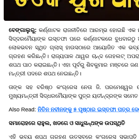
ବେଙ୍ଗାଲୁରୁ:
କର୍ଣ୍ଣାଟକ ରାଜନୀତିରେ ଆରମ୍ଭ ହୋଇଛି ଏକ ନ
ସିଦ୍ଦରମୈୟାଙ୍କ ଇସ୍ତଫା ପରେ କର୍ଣ୍ଣାଟକରେ ବୁଧବାରଠୁ 
ଲୋକଭବନ ସ୍ଥିତ ଗ୍ଲାସ୍ ହାଉସଠାରେ ଆୟୋଜିତ ଏକ ଭବ୍
ଗ୍ରହଣ କରିଛନ୍ତି। ରାଜ୍ୟପାଳ ଥାୱର ଚାନ୍ଦ ଗେହଲଟ୍ ଅପର
ଶପଥ ପାଠ କରାଇଛନ୍ତି। ଏହା ପୂର୍ବରୁ ଶିବକୁମାର ମଞ୍ଚରେ ଜ
ମନ୍ତ୍ରୀ ପଦରେ ଶପଥ ନେଇଛନ୍ତି।
ତାଙ୍କ ସହ ବରିଷ୍ଠ କଂଗ୍ରେସ ନେତା ଜି. ପରମେଶ୍ୱର ଉ
ମୁଖ୍ୟମନ୍ତ୍ରୀ ସିଦ୍ଧରମୈୟାଙ୍କ ପୁତ୍ର ୟତୀନ୍ଦ୍ରଙ୍କ ସମେ
Also Read:
ନିତିନ ନବୀନଙ୍କୁ ୫ ପୃଷ୍ଠାର ଇସ୍ତଫା ପତ୍ର ଦ
ସମାରୋହରେ ରାହୁଲ, ଖଡଗେ ଓ ସାଧୁସନ୍ଥଙ୍କ ଉପସ୍ଥିତି
ଏହି ଭବ୍ୟ ଶପଥ ଗ୍ରହଣ ଉତ୍ସବରେ କଂଗ୍ରେସ ସଭାପତି ମଲ