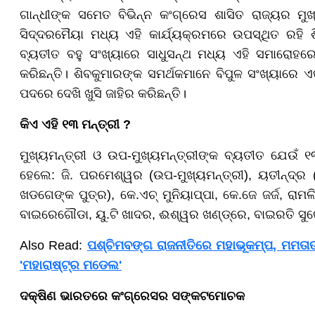
ଗାନ୍ଧୀଙ୍କ ସମେତ ବିଭିନ୍ନ କଂଗ୍ରେସ ଶାସିତ ରାଜ୍ୟର ମୁଖ
ସିଦ୍ଦରମୈୟା ମଧ୍ୟ ଏହି କାର୍ଯ୍ୟକ୍ରମରେ ଉପସ୍ଥିତ ରହି ଶ
ବ୍ୟତୀତ ବହୁ ସଂଖ୍ୟାରେ ସାଧୁସନ୍ଥ ମଧ୍ୟ ଏହି ସମାରୋହରେ 
କରିଛନ୍ତି। ଶିବକୁମାରଙ୍କ ସମର୍ଥକମାନେ ବିପୁଳ ସଂଖ୍ୟାରେ ଏ
ପଦରେ ଦେଖି ଖୁସି ଜାହିର କରିଛନ୍ତି।
କିଏ ଏହି ୧୩ ମନ୍ତ୍ରୀ ?
ମୁଖ୍ୟମନ୍ତ୍ରୀ ଓ ଉପ-ମୁଖ୍ୟମନ୍ତ୍ରୀଙ୍କ ବ୍ୟତୀତ ଯେଉଁ 
ହେଲେ: ଜି. ପରମେଶ୍ୱର (ଉପ-ମୁଖ୍ୟମନ୍ତ୍ରୀ), ୟତୀନ୍ଦ୍ର (
ଖଡଗେଙ୍କ ପୁତ୍ର), କେ.ଏଚ୍ ମୁନିୟାପ୍ପା, କେ.ଜେ ଜର୍ଜ, ରାମଲ
ବାଇରେଗୌଡା, ୟୁ.ଟି ଖାଦର, ଈଶ୍ୱର ଖଣ୍ଡ୍ରେ, ବାଇରତି ସୁ
Also Read:
ପଶ୍ଚିମବଙ୍ଗ ରାଜନୀତିରେ ମହାଭୂକମ୍ପ, ମମତାଙ
'ମହାରାଷ୍ଟ୍ର ମଡେଲ'
ଦକ୍ଷିଣ ଭାରତରେ କଂଗ୍ରେସର ସଙ୍କଟମୋଚକ