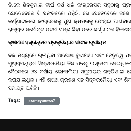
ଡି.କେ ଶିବକୁମାର ଦୀର୍ଘ ବର୍ଷ ଧରି କଂଗ୍ରେସର ସବୁଠାରୁ 
ଯେତେବେଳେ ବି ସଙ୍କଟରେ ପଡ଼ିଛି, ସେ ସେତେବେଳେ ଜଣେ ଦକ
କର୍ଣ୍ଣାଟକରେ କଂଗ୍ରେସକୁ ପୁଣି କ୍ଷମତାକୁ ଫେରାଇ ଆଣିବାରେ
ରାଜ୍ୟର ସର୍ବୋଚ୍ଚ ପଦବୀ ସମ୍ଭାଳିବା ପରେ କର୍ଣ୍ଣାଟକ ବିକ
କ୍ଷମତା ହସ୍ତାନ୍ତର ପ୍ରକ୍ରିୟାର ସଫଳ ରୂପାୟନ
ଦଳ ମଧ୍ୟରେ ଚାଲିଥିବା ଆପୋଷ ବୁଝାମଣା ଏବଂ ନେତୃତ୍ୱ ପରିବର
ମୁଖ୍ୟମନ୍ତ୍ରୀ ସିଦ୍ଦରମୈୟା ନିଜ ପଦରୁ ଇସ୍ତଫା ଦେଇଥି
ବୈଠକରେ ୬୪ ବର୍ଷୀୟ ଭୋକାଲିଗା ସମୁଦାୟର ଶକ୍ତିଶାଳୀ ନେତା 
କରାଯାଇଥିଲା। ଏହି ଶପଥ ଗ୍ରହଣ ସହ ସିଦ୍ଦରମୈୟା ଏବଂ ଶିବକୁ
ସମାପ୍ତ ଘଟିଛି।
Tags:
prameyanews7