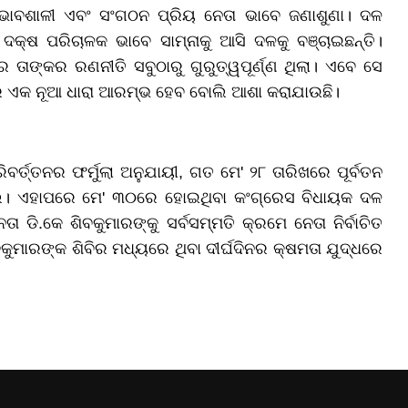
ପ୍ରଭାବଶାଳୀ ଏବଂ ସଂଗଠନ ପ୍ରିୟ ନେତା ଭାବେ ଜଣାଶୁଣା। ଦଳ
୍ଷ ପରିଚାଳକ ଭାବେ ସାମ୍ନାକୁ ଆସି ଦଳକୁ ବଞ୍ଚାଇଛନ୍ତି।
 ତାଙ୍କର ରଣନୀତି ସବୁଠାରୁ ଗୁରୁତ୍ୱପୂର୍ଣ୍ଣ ଥିଲା। ଏବେ ସେ
ାଶର ଏକ ନୂଆ ଧାରା ଆରମ୍ଭ ହେବ ବୋଲି ଆଶା କରାଯାଉଛି।
୍ତ୍ତନର ଫର୍ମୁଲା ଅନୁଯାୟୀ, ଗତ ମେ' ୨୮ ତାରିଖରେ ପୂର୍ବତନ
ଲେ। ଏହାପରେ ମେ' ୩୦ରେ ହୋଇଥିବା କଂଗ୍ରେସ ବିଧାୟକ ଦଳ
ଡି.କେ ଶିବକୁମାରଙ୍କୁ ସର୍ବସମ୍ମତି କ୍ରମେ ନେତା ନିର୍ବାଚିତ
ମାରଙ୍କ ଶିବିର ମଧ୍ୟରେ ଥିବା ଦୀର୍ଘଦିନର କ୍ଷମତା ଯୁଦ୍ଧରେ