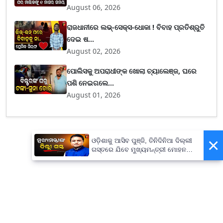
August 06, 2026
ରାଜଧାନୀରେ ଲଭ୍-ସେକ୍ସ-ଧୋକା ! ବିବାହ ପ୍ରତିଶ୍ରୁତି
ଦେଇ ଷ...
August 02, 2026
ପୋଲିସକୁ ଅପରାଧୀଙ୍କ ଖୋଲା ଚ୍ୟାଲେଞ୍ଜ, ଘରେ
ପଶି ନେଇଗଲେ...
August 01, 2026
×
ଓଡ଼ିଶାକୁ ଆସିବ ପୁଞ୍ଜି, ତିନିଦିନିଆ ଦିଲ୍ଲୀ
ଗସ୍ତରେ ଯିବେ ମୁଖ୍ୟମନ୍ତ୍ରୀ ମୋହନ
ମାଝୀ