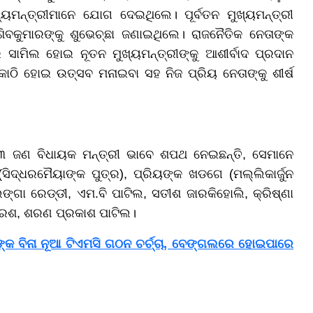
୍ୟମନ୍ତ୍ରୀମାନେ ଯୋଗ ଦେଇଥିଲେ। ପୂର୍ବତନ ମୁଖ୍ୟମନ୍ତ୍ରୀ
ିବକୁମାରଙ୍କୁ ଶୁଭେଚ୍ଛା ଜଣାଇଥିଲେ। ରାଜନୈତିକ ନେତାଙ୍କ
ସାମିଲ ହୋଇ ନୂତନ ମୁଖ୍ୟମନ୍ତ୍ରୀଙ୍କୁ ଆଶୀର୍ବାଦ ପ୍ରଦାନ
କାଠି ହୋଇ ଉତ୍ସବ ମନାଇବା ସହ ନିଜ ପ୍ରିୟ ନେତାଙ୍କୁ ଶୀର୍ଷ
୧୩ ଜଣ ବିଧାୟକ ମନ୍ତ୍ରୀ ଭାବେ ଶପଥ ନେଇଛନ୍ତି, ସେମାନେ
ସିଦ୍ଧରମୈୟାଙ୍କ ପୁତ୍ର), ପ୍ରିୟଙ୍କ ଖଡଗେ (ମଲ୍ଲିକାର୍ଜୁନ
ିଙ୍ଗା ରେଡ୍ଡୀ, ଏମ.ବି ପାଟିଲ, ସତୀଶ ଜାରକିହୋଲି, କ୍ରିଷ୍ଣା
ରେଶ, ଶରଣ ପ୍ରକାଶ ପାଟିଲ।
୍କ ବିନା ନୂଆ ଟିଏମସି ଗଠନ ଚର୍ଚ୍ଚା, ବେଙ୍ଗଲରେ ହୋଇପାରେ