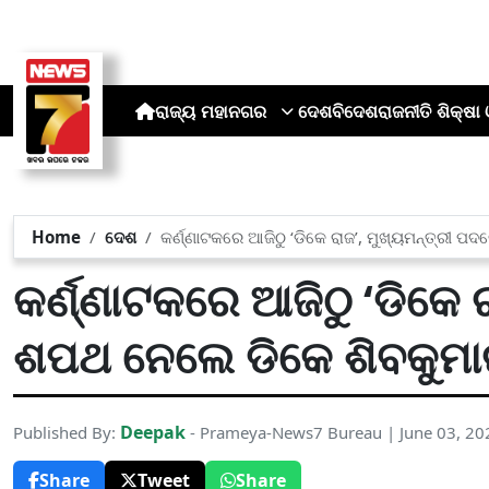
ରାଜ୍ୟ
ମହାନଗର
ଦେଶ
ବିଦେଶ
ରାଜନୀତି
ଶିକ୍ଷା 
Home
ଦେଶ
କର୍ଣ୍ଣାଟକରେ ଆଜିଠୁ ‘ଡିକେ ରାଜ’, ମୁଖ୍ୟମନ୍ତ୍ରୀ 
କର୍ଣ୍ଣାଟକରେ ଆଜିଠୁ ‘ଡିକେ 
ଶପଥ ନେଲେ ଡିକେ ଶିବକୁମ
Deepak
Published By:
- Prameya-News7 Bureau | June 03, 2
Share
Tweet
Share