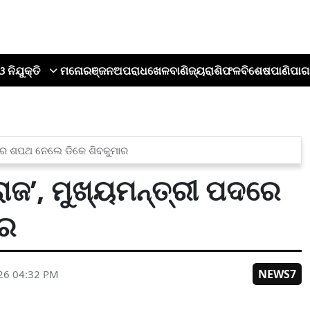
ଓ ନିଯୁକ୍ତି
ମନୋରଞ୍ଜନ
ଅପରାଧ
ଖେଳ
ବାଣିଜ୍ୟ
ରାଶିଫଳ
ବିଶେଷ
ପାଣିପାଗ
ପଦରେ ଶପଥ ନେଲେ ଡିକେ ଶିବକୁମାର
ରାଜ’, ମୁଖ୍ୟମନ୍ତ୍ରୀ ପଦରେ
ାର
NEWS7
026 04:32 PM