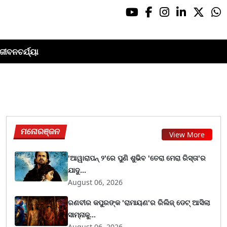
ଜୀବନଚର୍ଯ୍ୟା
ମନୋରଞ୍ଜନ
View More
'ଆୱାରାପନ୍ ୨'ରେ ପୁଣି ଶୁଭିବ 'ତେରା ମେରା ରିସ୍ତା'ର
ଯାଦୁ...
August 06, 2026
ରଣବୀର କପୁରଙ୍କ 'ରାମାୟଣ'ର ରିଲିଜ୍ ଡେଟ୍ ଆସିଲା
ସାମ୍ନାକୁ...
August 06, 2026