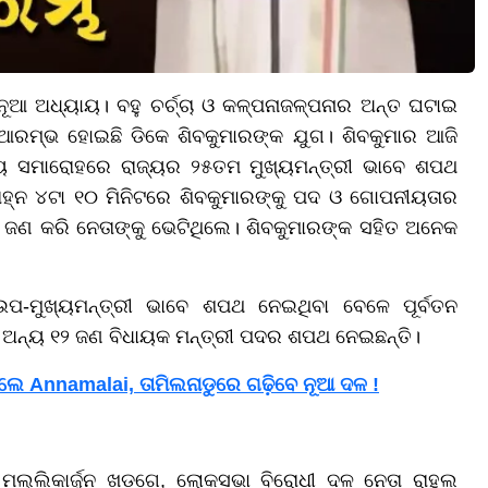
ୂଆ ଅଧ୍ୟାୟ। ବହୁ ଚର୍ଚ୍ଚା ଓ କଳ୍ପନାଜଳ୍ପନାର ଅନ୍ତ ଘଟାଇ
ଆରମ୍ଭ ହୋଇଛି ଡିକେ ଶିବକୁମାରଙ୍କ ଯୁଗ। ଶିବକୁମାର ଆଜି
ୟ ସମାରୋହରେ ରାଜ୍ୟର ୨୫ତମ ମୁଖ୍ୟମନ୍ତ୍ରୀ ଭାବେ ଶପଥ
ାହ୍ନ ୪ଟା ୧୦ ମିନିଟରେ ଶିବକୁମାରଙ୍କୁ ପଦ ଓ ଗୋପନୀୟତାର
ଣ ଜଣ କରି ନେତାଙ୍କୁ ଭେଟିଥିଲେ। ଶିବକୁମାରଙ୍କ ସହିତ ଅନେକ
ପ-ମୁଖ୍ୟମନ୍ତ୍ରୀ ଭାବେ ଶପଥ ନେଇଥିବା ବେଳେ ପୂର୍ବତନ
ତ ଅନ୍ୟ ୧୨ ଜଣ ବିଧାୟକ ମନ୍ତ୍ରୀ ପଦର ଶପଥ ନେଇଛନ୍ତି।
େଲେ Annamalai, ତାମିଲନାଡୁରେ ଗଢ଼ିବେ ନୂଆ ଦଳ !
୍ଲିକାର୍ଜୁନ ଖଡଗେ, ଲୋକସଭା ବିରୋଧୀ ଦଳ ନେତା ରାହୁଲ