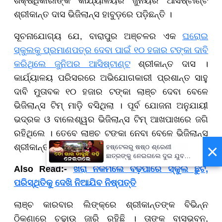
ଶିକ୍ଷଧିକାରୀଙ୍କ କାର୍ଯ୍ୟାଳୟର ଜୁନିୟର ଆସିଷ୍ଟାଣ୍ଟ
ଶ୍ରୀକାନ୍ତ ଦାସ ଭିଜିଲାନ୍ସ ହାବୁଡ଼ରେ ପଡ଼ିଛନ୍ତି ।
ସୂଚନାଯୋଗ୍ୟ ଯେ, ବାରାପୁର ଅଞ୍ଚଳର ଏକ
ଘରୋଇ
ସ୍କୁଲକୁ ପ୍ରମାଣପତ୍ର ଦେବା ପାଇଁ ୧୦ ହଜାର ଟଙ୍କା ଦାବି
କରିଥିଲେ ଜୁନିଅର ଆସିଷ୍ଟାଣ୍ଟ
ଶ୍ରୀକାନ୍ତ ଦାସ ।
କାର୍ଯ୍ୟାଳୟ ପରିସରରେ ଅଭିଯୋଗକାରୀ ପ୍ରଶାନ୍ତ ସାହୁ
ଦାବି ମୁତାବକ ୧୦ ହଜାର ଟଙ୍କା ଲାଞ୍ଚ ଦେବା ବେଳେ
ଭିଜିଲାନ୍ସ ଟିମ୍ ମାଡ଼ି ବସିଥିଲା । ପୂର୍ବ ଯୋଜନା ଅନୁଯାୟୀ
ଭଦ୍ରକ ଓ ବାଲେଶ୍ୱର ଭିଜିଲାନ୍ସ ଟିମ୍ ଆଖପାଖରେ ଜଗି
ରହିଥିଲେ । ତେବେ ଲାଞ୍ଚ ଟଙ୍କା ନେବା ବେଳେ ଭିଜିଲାନ୍ସ
×
ଶ୍ରୀକାନ୍ତଙ୍କୁ ଧରିବା ସହ କାଗଜପତ୍ର ଯାଞ୍ଚ କରିଛି ।
ହଷ୍ଟେଲରୁ ଷଷ୍ଠ ଶ୍ରେଣୀ
ଛାତ୍ରଙ୍କୁ ନେଇଗଲେ ଦୁଇ ଯୁବକ,
ପୁଅକୁ ଖୋଜି ଆଣିବାକୁ ମାଆଙ୍କ
Also Read:-
ଖରା ନକମିଲେ ବଢ଼ିପାରେ ସ୍କୁଲ ଛୁଟି,
ନିବେଦନ
ପରିସ୍ଥିତିକୁ ଦେଖି ନିଆଯିବ ନିଷ୍ପତ୍ତି
ଲାଞ୍ଚ କାରବାର ଲିଙ୍କ୍‌ରେ ଶ୍ରୀକାନ୍ତଙ୍କ ବିଭିନ୍ନ
ଠିକଣାରେ ଚଢ଼ାଉ ଜାରି ରହିଛି । ତାଙ୍କ ବାସଭବନ,