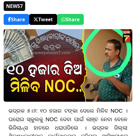
NEWS7
Share
Tweet
Share
ଭଦ୍ରକ ୫।୬: ୧୦ ହଜାର ଟଙ୍କା ଦେଲେ ମିଳିବ NOC ।
ଘରୋଇ ସ୍କୁଲକୁ NOC ଦେବା ପାଇଁ ଲାଞ୍ଚ ନେବା ବେଳେ
ଭିଜିଲାନ୍ସ ହାତରେ ଧରାପଡିଲେ । ଭଦ୍ରକ ଜିଲ୍ଲା