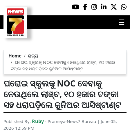
☰
Home
ରାଜ୍ୟ
ଘରୋଇ ସ୍କୁଲକୁ NOC ଦେବାକୁ ନେଉଥିଲେ ଲାଞ୍ଚ, ୧୦ ହଜାର
ଟଙ୍କା ସହ ଧରାପଡ଼ିଲେ ଜୁନିଅର ଆସିଷ୍ଟାଣ୍ଟ
ଘରୋଇ ସ୍କୁଲକୁ NOC ଦେବାକୁ
ନେଉଥିଲେ ଲାଞ୍ଚ, ୧୦ ହଜାର ଟଙ୍କା
ସହ ଧରାପଡ଼ିଲେ ଜୁନିଅର ଆସିଷ୍ଟାଣ୍ଟ
Ruby
Published By:
- Prameya-News7 Bureau | June 05,
2026 12:59 PM