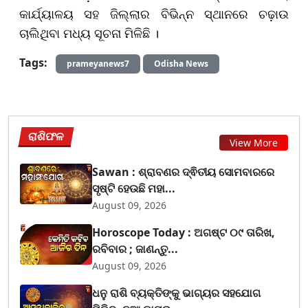
କାର୍ଯ୍ୟାଳୟ ସହ ଜିଲ୍ଲାର ବିଭିନ୍ନ ସ୍ଥାନରେ ଚଢ଼ାଉ
ଚାଲିଥିବା ମଧ୍ୟ ସୂଚନା ମିଳିଛି ।
Tags:
prameyanews7
Odisha News
ରାଶିଫଳ
View More
Sawan : ଶ୍ରାବଣର ଦ୍ଵିତୀୟ ସୋମବାରରେ
ସୃଷ୍ଟି ହେଉଛି ମହା...
August 09, 2026
Horoscope Today : ଅଗଷ୍ଟ ୦୯ ତାରିଖ,
ରବିବାର ; ଜାଣନ୍ତୁ...
August 09, 2026
ଧନୁ ରାଶି ବ୍ୟକ୍ତିଙ୍କୁ ଭାଗ୍ୟର ସହଯୋଗ