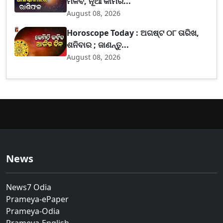
ମିଳିବ, ନୂଆ କାମର...
August 08, 2026
Horoscope Today : ଅଗଷ୍ଟ ୦୮ ତାରିଖ,
ଶନିବାର ; ଜାଣନ୍ତୁ...
August 08, 2026
News
News7 Odia
Prameya-ePaper
Prameya-Odia
Prameya-English