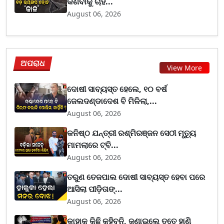
କିଣିବାକୁ ଚାହ...
August 06, 2026
ଅପରାଧ
View More
ଦୋଷୀ ସାବ୍ୟସ୍ତ ହେଲେ, ୧୦ ବର୍ଷ
ଜେଲଦଣ୍ଡାଦେଶ ବି ମିଳିଲା,...
August 06, 2026
କନିଷ୍ଠ ଯନ୍ତ୍ରୀ ରଶ୍ମିରଞ୍ଜନ ସେଠୀ ମୃତ୍ୟୁ
ମାମଲାରେ ଟ୍ବି...
August 06, 2026
ତରୁଣ ତେଜପାଲ ଦୋଷୀ ସାବ୍ୟସ୍ତ ହେବା ପରେ
ଆସିଲା ପୀଡ଼ିତାଙ୍...
August 06, 2026
କାହାକୁ କିଛି କହିବୁନି, ଜଣାଇଲେ ତତେ ହାଣି