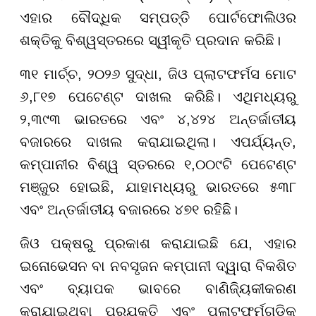
ଏହାର ବୌଦ୍ଧିକ ସମ୍ପତ୍ତି ପୋର୍ଟଫୋଲିଓର
ଶକ୍ତିକୁ ବିଶ୍ୱସ୍ତରରେ ସ୍ୱୀକୃତି ପ୍ରଦାନ କରିଛି।
୩୧ ମାର୍ଚ୍ଚ, ୨୦୨୬ ସୁଦ୍ଧା, ଜିଓ ପ୍ଲାଟଫର୍ମସ ମୋଟ
୬,୮୧୭ ପେଟେଣ୍ଟ ଦାଖଲ କରିଛି। ଏଥିମଧ୍ୟରୁ
୨,୩୯୩ ଭାରତରେ ଏବଂ ୪,୪୨୪ ଅନ୍ତର୍ଜାତୀୟ
ବଜାରରେ ଦାଖଲ କରାଯାଇଥିଲା। ଏପର୍ଯ୍ୟନ୍ତ,
କମ୍ପାନୀର ବିଶ୍ୱ ସ୍ତରରେ ୧,୦୦୯ଟି ପେଟେଣ୍ଟ
ମଞ୍ଜୁର ହୋଇଛି, ଯାହାମଧ୍ୟରୁ ଭାରତରେ ୫୩୮
ଏବଂ ଅନ୍ତର୍ଜାତୀୟ ବଜାରରେ ୪୭୧ ରହିଛି।
ଜିଓ ପକ୍ଷରୁ ପ୍ରକାଶ କରାଯାଇଛି ଯେ, ଏହାର
ଇନୋଭେସନ ବା ନବସୃଜନ କମ୍ପାନୀ ଦ୍ୱାରା ବିକଶିତ
ଏବଂ ବ୍ୟାପକ ଭାବରେ ବାଣିଜ୍ୟିକୀକରଣ
କରାଯାଇଥିବା ପ୍ରଯୁକ୍ତି ଏବଂ ପ୍ଲାଟଫର୍ମଗୁଡ଼ିକ