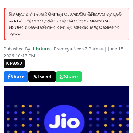
ଜିଓ ପ୍ଲାଟଫର୍ମସ ହେଉଛି ରିଲାଏନ୍ସ ଇଣ୍ଡଷ୍ଟ୍ରିଜ୍ ଲିମିଟେଡର ପ୍ରଯୁକ୍ତି
କମ୍ପାନୀ। ଏହି ନୂତନ ରାଙ୍କିଙ୍ଗ ସହିତ ଜିଓ ବିଶ୍ୱର ଶ୍ରେଷ୍ଠ ୨୦
ମଧ୍ୟରେ ପ୍ରବେଶ କରିବାରେ ଏକମାତ୍ର ଭାରତୀୟ ଟେକ୍ ଇନୋଭେଟର
ହୋଇଛି।
Chikun
Published By:
- Prameya-News7 Bureau | June 15,
2026 10:47 PM
NEWS7
Share
Tweet
Share