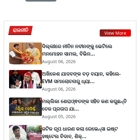
ରାଜନୀତି
View More
ଦିଲ୍ଲୀରେ ନୀତିନ ନବୀନଙ୍କୁ ଭେଟିଲେ
ମନମୋହନ ସାମଲ, ବିଭିନ...
August 06, 2026
ଅଖିଳେଶ ଯାଦବଙ୍କ ବଡ଼ ବୟାନ, କହିଲେ-
EVM ସମାଲୋଚନାରୁ ଧ୍ୟା...
August 06, 2026
ମଲ୍ଲିକା ଶେରାଓ୍ଵତଙ୍କ ସହିତ କଣ କରୁଛନ୍ତି
ତେଜ ପ୍ରତାପ ଯା...
August 05, 2026
ଜଟିଳ ରୂପ ଧାରଣ କଲା ରେଭେନ୍ସା ଇଷ୍ଟ
ହଷ୍ଟେଲ ବିଦାବ, ଶିକ୍...