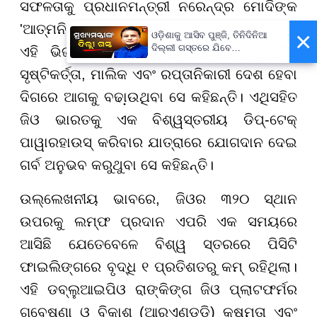
ସଫଳତାକୁ ପ୍ରଧାନମନ୍ତ୍ରୀ ନରେନ୍ଦ୍ର ମୋଦିଙ୍କ
'ଆତ୍ମନିର୍ଭର ଭାରତ' ଭିଜନକୁ ଉତ୍ସର୍ଗ କରୁଛନ୍ତି।
×
ଓଡ଼ିଶାକୁ ଆସିବ ପୁଞ୍ଜି, ତିନିଦିନିଆ
ଦିଲ୍ଲୀ ଗସ୍ତରେ ଯିବେ
ଏହି ଭିଜନ ଭାରତକୁ ବିଶ୍ୱ ପାଇଁ ପ୍ରଯୁକ୍ତିର
ମୁଖ୍ୟମନ୍ତ୍ରୀ ମୋହନ ମାଝୀ
ସୃଷ୍ଟିକର୍ତ୍ତା, ମାଲିକ ଏବଂ ରପ୍ତାନିକାରୀ ଦେଶ ହେବା
ଦିଗରେ ଆଗକୁ ବଢା଼ଉଥିବା ସେ କହିଛନ୍ତି। ଏଥିସହିତ
ଜିଓ ଭାରତକୁ ଏକ ବିଶ୍ୱସ୍ତରୀୟ ଡିପ୍-ଟେକ୍
ପାୱାରହାଉସ୍ କରିବାର ଯାତ୍ରାରେ ଯୋଗଦାନ ଦେଇ
ଗର୍ବ ଅନୁଭବ କରୁଥୁବା ସେ କହିଛନ୍ତି।
ଉଲ୍ଲେଖନୀୟ ଭାବରେ, ଜିଓର ୩୨୦ ସ୍ଥାନ
ଉପରକୁ ଲମ୍ଫ ପ୍ରଦାନ ଏପରି ଏକ ସମୟରେ
ଆସିଛି ଯେତେବେଳେ ବିଶ୍ୱ ସ୍ତରରେ ପିସିଟି
ଫାଇଲିଙ୍ଗରେ ବୃଦ୍ଧି ୧ ପ୍ରତିଶତରୁ କମ୍ ରହିଥିଲା।
ଏହି ଡବ୍ଲୁଆଇପିଓ ରାଙ୍କିଙ୍ଗ ଜିଓ ପ୍ଲାଟଫର୍ମର
ଗବେଷଣା ଓ ବିକାଶ (ଆରଏଣ୍ଡଡି) କ୍ଷମତା ଏବଂ