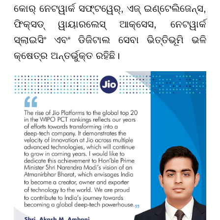
କୋର୍ ନେଟୱାର୍କ ସଫ୍ଟୱେର୍, ଏଜ୍ ଇଣ୍ଟେଲିଜେନ୍ସ,
ଫିକ୍ସଡ୍ ୱାୟାରଲେସ୍ ଆକ୍ସେସ, ନେଟୱାର୍କ
ସ୍ଲାଇସିଂ ଏବଂ ଡିଜିଟାଲ ସେବା ଭିତ୍ତିଭୂମି ଭଳି
କ୍ଷେତ୍ର ଅନ୍ତର୍ଭୁକ୍ତ ରହିଛି।