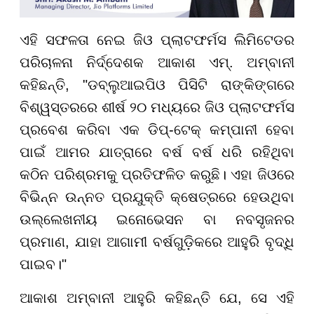
ଏହି ସଫଳତା ନେଇ ଜିଓ ପ୍ଲାଟଫର୍ମସ ଲିମିଟେଡର
ପରିଚାଳନା ନିର୍ଦ୍ଦେଶକ ଆକାଶ ଏମ୍. ଅମ୍ବାନୀ
କହିଛନ୍ତି, "ଡବ୍ଲୁଆଇପିଓ ପିସିଟି ରାଙ୍କିଙ୍ଗରେ
ବିଶ୍ୱସ୍ତରରେ ଶୀର୍ଷ ୨୦ ମଧ୍ୟରେ ଜିଓ ପ୍ଲାଟଫର୍ମସ
ପ୍ରବେଶ କରିବା ଏକ ଡିପ୍-ଟେକ୍ କମ୍ପାନୀ ହେବା
ପାଇଁ ଆମର ଯାତ୍ରାରେ ବର୍ଷ ବର୍ଷ ଧରି ରହିଥିବା
କଠିନ ପରିଶ୍ରମକୁ ପ୍ରତିଫଳିତ କରୁଛି। ଏହା ଜିଓରେ
ବିଭିନ୍ନ ଉନ୍ନତ ପ୍ରଯୁକ୍ତି କ୍ଷେତ୍ରରେ ହେଉଥିବା
ଉଲ୍ଲେଖନୀୟ ଇନୋଭେସନ ବା ନବସୃଜନର
ପ୍ରମାଣ, ଯାହା ଆଗାମୀ ବର୍ଷଗୁଡ଼ିକରେ ଆହୁରି ବୃଦ୍ଧି
ପାଇବ।"
ଆକାଶ ଅମ୍ବାନୀ ଆହୁରି କହିଛନ୍ତି ଯେ, ସେ ଏହି