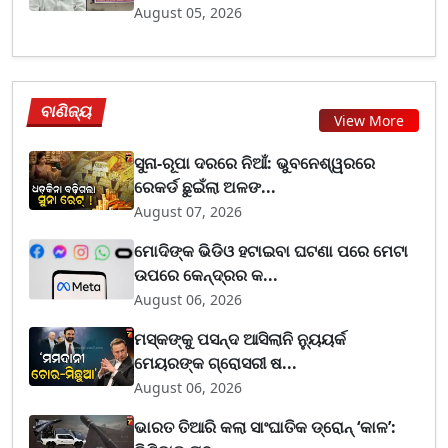
August 05, 2026
ବାଣିଜ୍ୟ
View More
ସୁନା-ରୂପା ଦରରେ ନିଆଁ: ଭୁବନେଶ୍ୱରରେ
ରେକର୍ଡ ଛୁଇଁଲା ଅଳଙ...
August 07, 2026
ମୋଦିଙ୍କ ଭିଡିଓ ହଟାଇବା ଘଟଣା ପରେ ମେଟା
ଉପରେ କେନ୍ଦ୍ରର କ...
August 06, 2026
ମସ୍କଙ୍କୁ ପସନ୍ଦ ଆସିଲାନି ନ୍ୟୁୟର୍କ
ମେୟରଙ୍କ ଗ୍ରୋସରୀ ଷ...
August 06, 2026
ଭାରତ ତିଆରି କଲା ସାଂଘାତିକ ଡ୍ରୋନ୍ ‘କାଳ’: