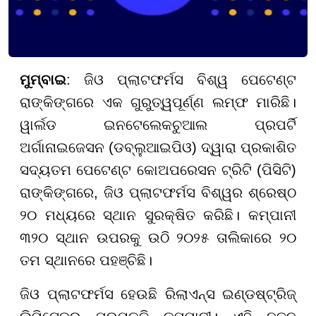
ମୁମ୍ବାଇ
: ଜିଓ ପ୍ଲାଟଫର୍ମସ ବିଶ୍ୱ ପେଟେଣ୍ଟ
ରାଙ୍କିଙ୍ଗରେ ଏକ ଗୁରୁତ୍ୱପୂର୍ଣ୍ଣ ଲମ୍ଫ ମାରିଛି।
ୱାର୍ଲଡ ଇନଟେଲେକଚୁଆଲ ପ୍ରପର୍ଟି
ଅର୍ଗାନାଇଜେସନ (ଡବ୍ଲୁଆଇପିଓ) ଦ୍ୱାରା ପ୍ରକାଶିତ
ସଦ୍ୟତମ ପେଟେଣ୍ଟ କୋଅପରେସନ ଟ୍ରିଟି (ପିସିଟି)
ରାଙ୍କିଙ୍ଗରେ, ଜିଓ ପ୍ଲାଟଫର୍ମସ ବିଶ୍ୱର ଶ୍ରେଷ୍ଠ
୨୦ ମଧ୍ୟରେ ସ୍ଥାନ ସୁରକ୍ଷିତ କରିଛି। କମ୍ପାନୀ
୩୨୦ ସ୍ଥାନ ଉପରକୁ ଉଠି ୨୦୨୫ ତାଲିକାରେ ୨୦
ତମ ସ୍ଥାନରେ ପହଞ୍ଚିଛି।
ଜିଓ ପ୍ଲାଟଫର୍ମସ ହେଉଛି ରିଲାଏନ୍ସ ଇଣ୍ଡଷ୍ଟ୍ରିଜ୍