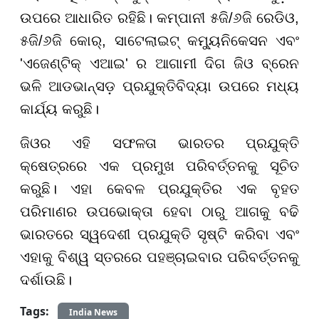
ଉପରେ ଆଧାରିତ ରହିଛି। କମ୍ପାନୀ ୫ଜି/୬ଜି ରେଡିଓ,
୫ଜି/୬ଜି କୋର୍, ସାଟେଲାଇଟ୍ କମ୍ୟୁନିକେସନ ଏବଂ
'ଏଜେଣ୍ଟିକ୍ ଏଆଇ' ର ଆଗାମୀ ଦିଗ ଜିଓ ବ୍ରେନ
ଭଳି ଆଡଭାନ୍ସଡ଼ ପ୍ରଯୁକ୍ତିବିଦ୍ୟା ଉପରେ ମଧ୍ୟ
କାର୍ଯ୍ୟ କରୁଛି।
ଜିଓର ଏହି ସଫଳତା ଭାରତର ପ୍ରଯୁକ୍ତି
କ୍ଷେତ୍ରରେ ଏକ ପ୍ରମୁଖ ପରିବର୍ତ୍ତନକୁ ସୂଚିତ
କରୁଛି। ଏହା କେବଳ ପ୍ରଯୁକ୍ତିର ଏକ ବୃହତ
ପରିମାଣର ଉପଭୋକ୍ତା ହେବା ଠାରୁ ଆଗକୁ ବଢି
ଭାରତରେ ସ୍ୱଦେଶୀ ପ୍ରଯୁକ୍ତି ସୃଷ୍ଟି କରିବା ଏବଂ
ଏହାକୁ ବିଶ୍ୱ ସ୍ତରରେ ପହଞ୍ଚାଇବାର ପରିବର୍ତ୍ତନକୁ
ଦର୍ଶାଉଛି।
Tags:
India News