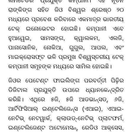
ଲିମିଟେଡର ପ୍ରଯୁକ୍ତି କମ୍ପାନୀ। ଏହି ନୂତନ
ରାଙ୍କିଙ୍ଗ ସହିତ ଜିଓ ବିଶ୍ୱର ଶ୍ରେଷ୍ଠ ୨୦
ମଧ୍ୟରେ ପ୍ରବେଶ କରିବାରେ ଏକମାତ୍ର ଭାରତୀୟ
ଟେକ୍ ଇନୋଭେଟର ହୋଇଛି। କମ୍ପାନୀ ଏବେ
ହୁଆୱେଇ, ସାମସଙ୍ଗ, କ୍ୱାଲକମ, ଏଲଜି,
ପାନାସୋନିକ, ନୋକିଆ, ଗୁଗୁଲ, ଆପଲ, ଏବଂ
ମାଇକ୍ରୋସଫ୍ଟ ଭଳି ପ୍ରମୁଖ ବିଶ୍ୱସ୍ତରୀୟ ଟେକ୍
କମ୍ପାନୀ ସମୂହଙ୍କ ମଧ୍ୟରେ ସାମିଲ ହୋଇଛି।
ଜିଓର ପେଟେଣ୍ଟ ଫାଇଲିଙ୍ଗ ପରବର୍ତ୍ତୀ ପିଢ଼ିର
ଡିଜିଟାଲ ପ୍ରଯୁକ୍ତି ଉପରେ ଧ୍ୟାନକେନ୍ଦ୍ରିତ
କରିଛି। ଏଥିରେ ୫ଜି, ୫ଜି ଆଡଭାନ୍ସଡ୍, ୬ଜି,
ଆର୍ଟିଫିସିଆଲ୍ ଇଣ୍ଟେଲିଜେନ୍ସ (ଏଆଇ), ଏଆଇ-
ନେଟିଭ୍ ନେଟୱାର୍କ, କ୍ଲାଉଡ୍-ନେଟିଭ୍ ପ୍ଲାଟଫର୍ମ,
ଇଣ୍ଟେଲିଜେଣ୍ଟ ଅଟୋମେସନ୍, ରେଡିଓ ଆକ୍ସେସ,