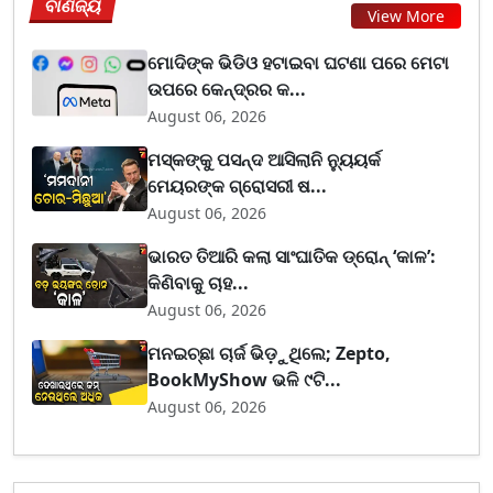
ବାଣିଜ୍ୟ
View More
ମୋଦିଙ୍କ ଭିଡିଓ ହଟାଇବା ଘଟଣା ପରେ ମେଟା
ଉପରେ କେନ୍ଦ୍ରର କ...
August 06, 2026
ମସ୍କଙ୍କୁ ପସନ୍ଦ ଆସିଲାନି ନ୍ୟୁୟର୍କ
ମେୟରଙ୍କ ଗ୍ରୋସରୀ ଷ...
August 06, 2026
ଭାରତ ତିଆରି କଲା ସାଂଘାତିକ ଡ୍ରୋନ୍ ‘କାଳ’:
କିଣିବାକୁ ଚାହ...
August 06, 2026
ମନଇଚ୍ଛା ଚାର୍ଜ ଭିଡ଼ୁଥିଲେ; Zepto,
BookMyShow ଭଳି ୯ଟି...
August 06, 2026