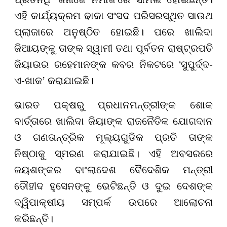
ଏହି କାର୍ଯ୍ୟକ୍ରମ ଢାକା ସଂସଦ ପରିସରସ୍ଥିତ ସାଉଥ
ପ୍ଲାଜାରେ ଅନୁଷ୍ଠିତ ହୋଇଛି। ପରେ ଖାଲିଦା
ଜିଆୟଙ୍କୁ ତାଙ୍କ ସ୍ୱାମୀ ତଥା ପୂର୍ବତନ ରାଷ୍ଟ୍ରପତି
ଜିୟାଉର ରହେମାନଙ୍କ କବର ନିକଟରେ ‘ସୁପୁର୍ଦ୍ଦ-
ଏ-ଖାକ’ କରାଯାଇଛି।
ଭାରତ ପକ୍ଷରୁ ପ୍ରଧାନମନ୍ତ୍ରୀଙ୍କ ଶୋକ
ବାର୍ତ୍ତାରେ ଖାଲିଦା ଜିୟାଙ୍କ ରାଜନୈତିକ ଯୋଗଦାନ
ଓ ଗଣତାନ୍ତ୍ରିକ ମୂଲ୍ୟଗୁଡିକ ପ୍ରତି ତାଙ୍କ
ନିଷ୍ଠାକୁ ସ୍ମରଣ କରାଯାଇଛି। ଏହି ଅବସରରେ
ଜୟଶଙ୍କର ବାଂଲାଦେଶ ବୈଦେଶିକ ମନ୍ତ୍ରୀ
ତୌହୀଦ ହୁସେନଙ୍କୁ ଭେଟିଛନ୍ତି ଓ ଦୁଇ ଦେଶଙ୍କ
ଦ୍ୱିପାକ୍ଷୀୟ ସମ୍ପର୍କ ଉପରେ ଆଲୋଚନା
କରିଛନ୍ତି।