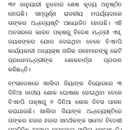
୩୧ ଜାନୁୟାରୀ ବୁଧବାର ଶେଷ କୃତ୍ୟ ଅନୁଷ୍ଠିତ
ହୋଇଛି। ସମ୍ପୂର୍ଣ୍ଣ ରାଜକୀୟ ମପର୍ଯ୍ୟଦାରେ
ତାଙ୍କର ଅନ୍ତ୍ୟେଷ୍ଟି ଆୟୋଜିତ ହୋଇଛି। ଏହି
ଅବସରରେ ଭାରତ ପକ୍ଷରୁ ବିଦେଶ ମନ୍ତ୍ରୀ ଏସ୍.
ଜୟଶଙ୍କର ଯୋଗ ଦେଇଥିବା ବେଳେ ବିଏନପି
କାର୍ଯ୍ୟକାରୀ ଅଧ୍ୟକ୍ଷ ତାରିକ ରହେମାନଙ୍କୁ ଭେଟି
ପ୍ରଧାନମନ୍ତ୍ରୀଙ୍କ ଶୋକବାର୍ତ୍ତା ପ୍ରଦାନ
କରିଛନ୍ତି।
ବାଂଲାଦେଶରେ ଖାଲିଦା ଜିୟାଙ୍କ ବିୟୋଗରେ ୩
ଦିନିଆ ଜାତୀୟ ଶୋକ ଘୋଷଣା ହୋଇଥିବା ବେଳେ
ବିଏନପି ପକ୍ଷରୁ ୭ ଦିନିଆ ଶୋକ ଦିବସ ପାଳନ
କରାଯାଉଛି। ଖାଲିଦା ଜିୟାଙ୍କ ଅନ୍ତ୍ୟେଷ୍ଟିରେ
ତାଙ୍କର ହଜାର ହଜାର ସମର୍ଥକଙ୍କ ସମେତ ବିଦେଶୀ
ପ୍ରତିନିଧି ‘ଜନାଜେ ନମାଜ’ରେ ସାମିଲ ହୋଇଛନ୍ତି।