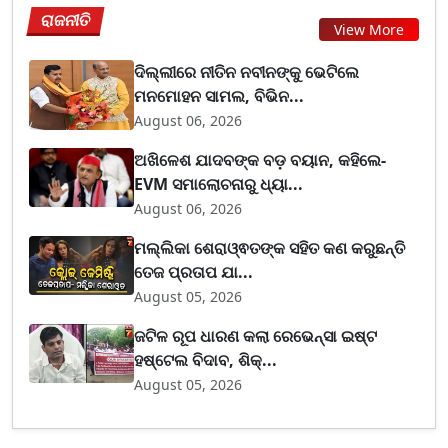
ରାଜନୀତି
View More
ଦିଲ୍ଲୀରେ ନୀତିନ ନବୀନଙ୍କୁ ଭେଟିଲେ
ମନମୋହନ ସାମଲ, ବିଭିନ...
August 06, 2026
ଅଖିଳେଶ ଯାଦବଙ୍କ ବଡ଼ ବୟାନ, କହିଲେ-
EVM ସମାଲୋଚନାରୁ ଧ୍ୟା...
August 06, 2026
ମଲ୍ଲିକା ଶେରାଓ୍ଵତଙ୍କ ସହିତ କଣ କରୁଛନ୍ତି
ତେଜ ପ୍ରତାପ ଯା...
August 05, 2026
ଜଟିଳ ରୂପ ଧାରଣ କଲା ରେଭେନ୍ସା ଇଷ୍ଟ
ହଷ୍ଟେଲ ବିଦାବ, ଶିକ୍...
August 05, 2026