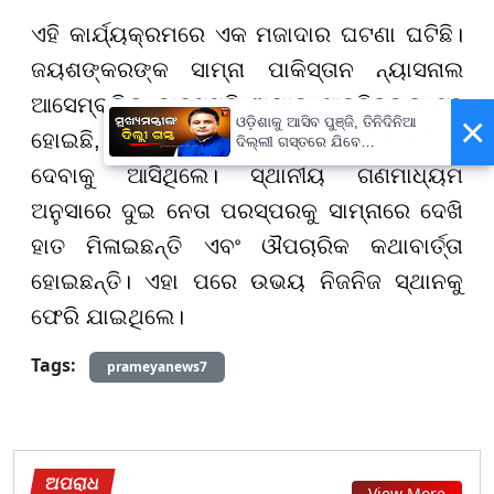
ଏହି କାର୍ଯ୍ୟକ୍ରମରେ ଏକ ମଜାଦାର ଘଟଣା ଘଟିଛି।
ଜୟଶଙ୍କରଙ୍କ ସାମ୍ନା ପାକିସ୍ତାନ ନ୍ୟାସନାଲ
ଆସେମ୍ବ୍ଲିର ବାଚସ୍ପତି ଅୟାଜ ସାଦ୍ଦିକଙ୍କ ସହ
×
ଓଡ଼ିଶାକୁ ଆସିବ ପୁଞ୍ଜି, ତିନିଦିନିଆ
ହୋଇଛି, ଯିଏ ଖାଲିଦା ଜିୟାଙ୍କୁ ଶ୍ରଦ୍ଧାଞ୍ଜଳି
ଦିଲ୍ଲୀ ଗସ୍ତରେ ଯିବେ
ମୁଖ୍ୟମନ୍ତ୍ରୀ ମୋହନ ମାଝୀ
ଦେବାକୁ ଆସିଥିଲେ। ସ୍ଥାନୀୟ ଗଣମାଧ୍ୟମ
ଅନୁସାରେ ଦୁଇ ନେତା ପରସ୍ପରକୁ ସାମ୍ନାରେ ଦେଖି
ହାତ ମିଳାଇଛନ୍ତି ଏବଂ ଔପଚାରିକ କଥାବାର୍ତ୍ତା
ହୋଇଛନ୍ତି। ଏହା ପରେ ଉଭୟ ନିଜନିଜ ସ୍ଥାନକୁ
ଫେରି ଯାଇଥିଲେ।
Tags:
prameyanews7
ଅପରାଧ
View More