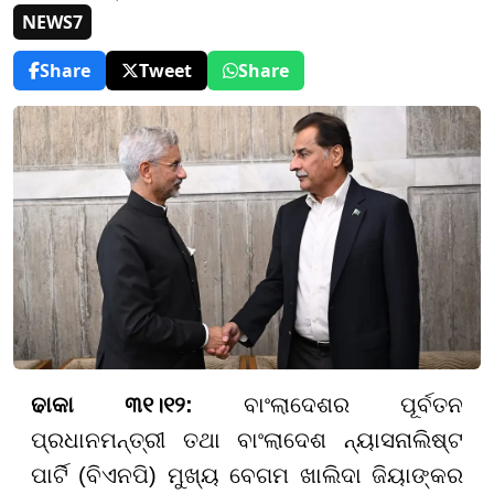
NEWS7
Share
Tweet
Share
ଢାକା ୩୧।୧୨:
ବାଂଲାଦେଶର ପୂର୍ବତନ
ପ୍ରଧାନମନ୍ତ୍ରୀ ତଥା ବାଂଲାଦେଶ ନ୍ୟାସନାଲିଷ୍ଟ
ପାର୍ଟି (ବିଏନପି) ମୁଖ୍ୟ ବେଗମ ଖାଲିଦା ଜିୟାଙ୍କର