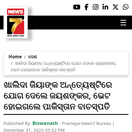
☰
Home
ଦେଶ
ଖାଲିଦା ଜିୟାଙ୍କ ଅନ୍ତ୍ୟେଷ୍ଟିରେ ଯୋଗ ଦେଲେ ଜୟଶଙ୍କର,
ଭେଟ ହୋଇଗଲେ ପାକିସ୍ତାନ ବାଚସ୍ପତି
ଖାଲିଦା ଜିୟାଙ୍କ ଅନ୍ତ୍ୟେଷ୍ଟିରେ
ଯୋଗ ଦେଲେ ଜୟଶଙ୍କର, ଭେଟ
ହୋଇଗଲେ ପାକିସ୍ତାନ ବାଚସ୍ପତି
Biswanath
Published By:
- Prameya-News7 Bureau |
December 31, 2025 05:52 PM