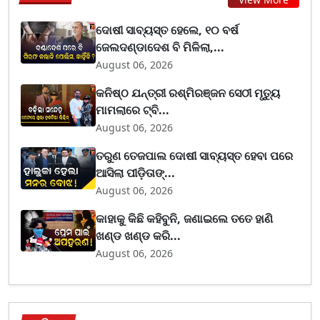
ଦୋଷୀ ସାବ୍ୟସ୍ତ ହେଲେ, ୧୦ ବର୍ଷ
ଜେଲଦଣ୍ଡାଦେଶ ବି ମିଳିଲା,...
August 06, 2026
କନିଷ୍ଠ ଯନ୍ତ୍ରୀ ରଶ୍ମିରଞ୍ଜନ ସେଠୀ ମୃତ୍ୟୁ
ମାମଲାରେ ଟ୍ବି...
August 06, 2026
ତରୁଣ ତେଜପାଲ ଦୋଷୀ ସାବ୍ୟସ୍ତ ହେବା ପରେ
ଆସିଲା ପୀଡ଼ିତାଙ୍...
August 06, 2026
କାହାକୁ କିଛି କହିବୁନି, ଜଣାଇଲେ ତତେ ହାଣି
ଖଣ୍ଡ ଖଣ୍ଡ କରି...
August 06, 2026