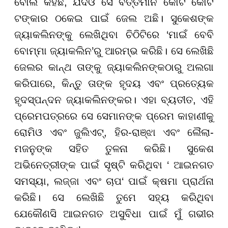
ବୋଲି କହିଛି, ଯଦିଓ ସେ ବର୍ତ୍ତମାନ କୋଟି କୋଟି
ଟଙ୍କାର ଠକେଇ ପାଇଁ ଜେଲ ଅଛି।
ସୁକେଶଙ୍କ
ଜ୍ୟାକଲିନଙ୍କୁ ଲେଖିଥିବା ଚିଠିଟିରେ ‘ମାଇଁ ବେବି
ବୋମ୍ମା ଜ୍ୟାକଲିନ’ରୁ ଆରମ୍ଭ କରିଛି। ସେ ଲେଖିଛି
ଜେଲର କାନ୍ଥ ତାଙ୍କୁ ଜ୍ୟାକଲିନଙ୍କଠାରୁ ଅଲଗା
କରିପାରେ, କିନ୍ତୁ ତାଙ୍କ ହୃଦୟ ଏବଂ ପ୍ରତ୍ୟେକ
ହୃଦସ୍ପନ୍ଦନ ଜ୍ୟାକଲିନଙ୍କର। ଏହା ବ୍ୟତୀତ, ଏହି
ପ୍ରେମପତ୍ରରେ ସେ ସେମାନଙ୍କ ପ୍ରେମ କାହାଣୀକୁ
ରୋମିଓ ଏବଂ ଜୁଲିଏଟ୍, ହିର-ରାଞ୍ଝା ଏବଂ ଲୈଲା-
ମଜନୁଙ୍କ ସହିତ ତୁଳନା କରିଛି। ସୁକେଶ
ଅଭିନେତ୍ରୀଙ୍କ ପାଇଁ ସୃଷ୍ଟି କରିଥିବା ‘ ଆଇନଗତ
ସମସ୍ୟା, ଲଜ୍ଜା ଏବଂ ଚାପ‘ ପାଇଁ କ୍ଷମା ପ୍ରାର୍ଥନା
କରିଛି। ସେ ଲେଖିଛି ତୁମେ ସହ୍ୟ କରିଥିବା
ଯେକୌଣସି ଆଇନଗତ ଅସୁବିଧା ପାଇଁ ମୁଁ ଗଭୀର