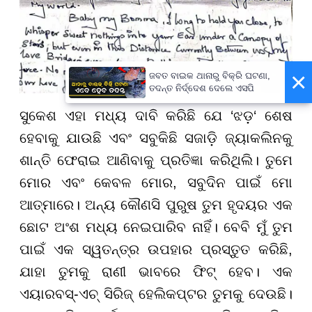
×
ଜବତ ବାଇକ ଥାନାରୁ ବିକ୍ରି ଘଟଣା,
ତଦନ୍ତ ନିର୍ଦ୍ଦେଶ ଦେଲେ ଏସପି
ସୁକେଶ ଏହା ମଧ୍ୟ ଦାବି କରିଛି ଯେ ‘ଝଡ଼‘ ଶେଷ
ହେବାକୁ ଯାଉଛି ଏବଂ ସବୁକିଛି ସଜାଡ଼ି ଜ୍ୟାକଲିନକୁ
ଶାନ୍ତି ଫେରାଇ ଆଣିବାକୁ ପ୍ରତିଜ୍ଞା କରିଥିଲି। ତୁମେ
ମୋର ଏବଂ କେବଳ ମୋର, ସବୁଦିନ ପାଇଁ ମୋ
ଆତ୍ମାରେ। ଅନ୍ୟ କୌଣସି ପୁରୁଷ ତୁମ ହୃଦୟର ଏକ
ଛୋଟ ଅଂଶ ମଧ୍ୟ ନେଇପାରିବ ନାହିଁ। ବେବି ମୁଁ ତୁମ
ପାଇଁ ଏକ ସ୍ୱତନ୍ତ୍ର ଉପହାର ପ୍ରସ୍ତୁତ କରିଛି,
ଯାହା ତୁମକୁ ରାଣୀ ଭାବରେ ଫିଟ୍ ହେବ। ଏକ
ଏୟାରବସ୍-ଏଚ୍ ସିରିଜ୍ ହେଲିକପ୍ଟର ତୁମକୁ ଦେଉଛି।