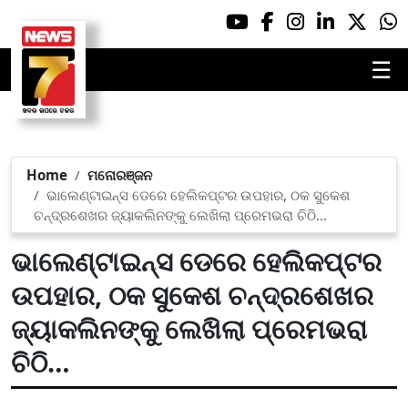
☰
Home
ମନୋରଞ୍ଜନ
ଭାଲେଣ୍ଟାଇନ୍ସ ଡେରେ ହେଲିକପ୍ଟର ଉପହାର, ଠକ ସୁକେଶ
ଚନ୍ଦ୍ରଶେଖର ଜ୍ୟାକଲିନଙ୍କୁ ଲେଖିଲା ପ୍ରେମଭରା ଚିଠି…
ଭାଲେଣ୍ଟାଇନ୍ସ ଡେରେ ହେଲିକପ୍ଟର
ଉପହାର, ଠକ ସୁକେଶ ଚନ୍ଦ୍ରଶେଖର
ଜ୍ୟାକଲିନଙ୍କୁ ଲେଖିଲା ପ୍ରେମଭରା
ଚିଠି…