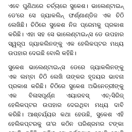
ଏବେ ପୁଣିଥରେ ଚର୍ଚ୍ଚାରେ ସୁକେଶ। ଭାଲେଣ୍ଟାଇନ୍
ଡେ’ରେ ସେ ଜ୍ୟାକଲିନ୍ ଫର୍ଣ୍ଣାଣ୍ଡିଜ ଏକ ଚିଠି
ଲେଖିଛି। ଚିଠିରେ ସୁକେଶ ନିଜ ପ୍ରେମକୁ ପ୍ରକାଶ
କରିଛି। ଏହା ସହ ସେ ଭାଲେଣ୍ଟାଇନ୍ସ ଡେ ଉପହାର
ସ୍ୱରୂପ ଜ୍ୟାକଲିନଙ୍କୁ ଏକ ହେଲିକପ୍ଟର ମଧ୍ୟ
ଉପହାର ଦେଇଛି ବୋଲି କହିଛି।
ସୁକେଶ ଭାଲେଣ୍ଟାଇନ୍ସ ଡେରେ ଜ୍ୟାକଲିନଙ୍କୁ
ଏକ ଲମ୍ବା ଚିଠି ଲେଖି ତାଙ୍କର ହୃଦୟର ଭାବନା
ପ୍ରକାଶ କରିଛି। ଚିଠିରେ ସୁକେଶ ଅଭିନେତ୍ରୀଙ୍କୁ
ଏକ ବିଳାସପୂର୍ଣ୍ଣ ଏୟାରବସ୍ ଏଚ୍-ସିରିଜ୍
ହେଲିକପ୍ଟର ଉପହାର ଦେଇଥିବା ମଧ୍ୟ ଦାବି
କରିଛି। ଆଶ୍ଚର୍ଯ୍ୟର କଥା ହେଉଛି, ସୁକେଶ ଏହି
ହେଲିକପ୍ଟରକୁ ତା’ର କଠିନ ପରିଶ୍ରମର ଟଙ୍କା