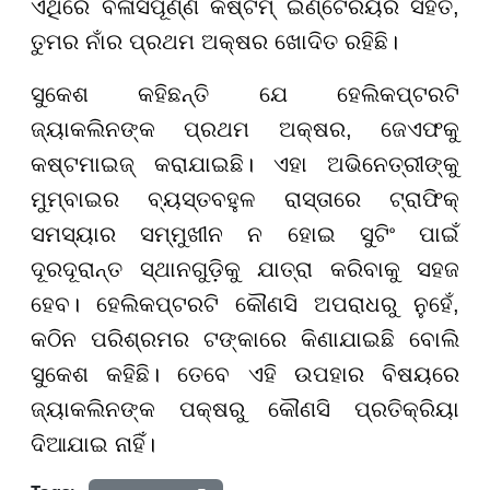
ଏଥିରେ ବିଳାସପୂର୍ଣ୍ଣ କଷ୍ଟମ୍ ଇଣ୍ଟେରିୟର ସହିତ,
ତୁମର ନାଁର ପ୍ରଥମ ଅକ୍ଷର ଖୋଦିତ ରହିଛି।
ସୁକେଶ କହିଛନ୍ତି ଯେ ହେଲିକପ୍ଟରଟି
ଜ୍ୟାକଲିନଙ୍କ ପ୍ରଥମ ଅକ୍ଷର, ଜେଏଫକୁ
କଷ୍ଟମାଇଜ୍ କରାଯାଇଛି। ଏହା ଅଭିନେତ୍ରୀଙ୍କୁ
ମୁମ୍ବାଇର ବ୍ୟସ୍ତବହୁଳ ରାସ୍ତାରେ ଟ୍ରାଫିକ୍
ସମସ୍ୟାର ସମ୍ମୁଖୀନ ନ ହୋଇ ସୁଟିଂ ପାଇଁ
ଦୂରଦୂରାନ୍ତ ସ୍ଥାନଗୁଡ଼ିକୁ ଯାତ୍ରା କରିବାକୁ ସହଜ
ହେବ। ହେଲିକପ୍ଟରଟି କୌଣସି ଅପରାଧରୁ ନୁହେଁ,
କଠିନ ପରିଶ୍ରମର ଟଙ୍କାରେ କିଣାଯାଇଛି ବୋଲି
ସୁକେଶ କହିଛି। ତେବେ ଏହି ଉପହାର ବିଷୟରେ
ଜ୍ୟାକଲିନଙ୍କ ପକ୍ଷରୁ କୌଣସି ପ୍ରତିକ୍ରିୟା
ଦିଆଯାଇ ନାହିଁ।