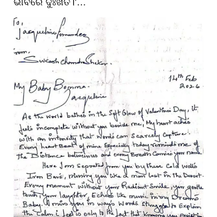
ଭାବରେ ଦୁଃଖିତ।’…