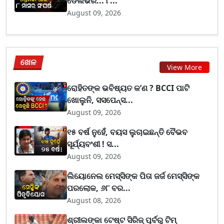
ଡେଲିଭରି... ୮...
August 09, 2026
ଖେଳ
View More
ରୋହିତଙ୍କ ଭବିଷ୍ୟତ କ’ଣ ? BCCI ପାଟି
ଖୋଲୁନି, ସସପେନ୍ସ...
August 09, 2026
୧୫ ବର୍ଷ ନୁହେଁ, ବୟସ ଲୁଚାଇଛନ୍ତି ବୈଭବ
ସୂର୍ଯ୍ୟବଂଶୀ ! ସ...
August 09, 2026
ଲିୟୋନେଲ ମେସ୍ସିଙ୍କ ପିତା ଜର୍ଜ ମେସ୍ସିଙ୍କ
ପରଲୋକ, ୬୮ ବର...
August 08, 2026
ଶ୍ରୀଲଙ୍କା ଟେଷ୍ଟ ସିରିଜ୍‌ ପୂର୍ବରୁ ଟିମ୍‌