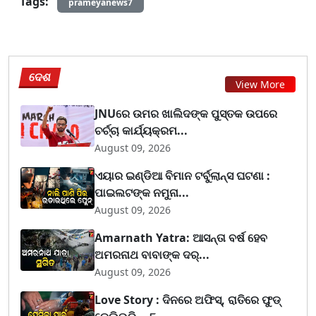
Tags:
prameyanews7
ଦେଶ
View More
JNUରେ ଉମର ଖାଲିଦଙ୍କ ପୁସ୍ତକ ଉପରେ
ଚର୍ଚ୍ଚା କାର୍ଯ୍ୟକ୍ରମ...
August 09, 2026
ଏୟାର ଇଣ୍ଡିଆ ବିମାନ ଟର୍ବୁଲାନ୍ସ ଘଟଣା :
ପାଇଲଟଙ୍କ ନମୁନା...
August 09, 2026
Amarnath Yatra: ଆସନ୍ତା ବର୍ଷ ହେବ
ଅମରନାଥ ବାବାଙ୍କ ଦର୍...
August 09, 2026
Love Story : ଦିନରେ ଅଫିସ୍, ରାତିରେ ଫୁଡ୍