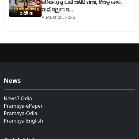
ଛତିଶଗଡ଼ରୁ ଧାଇଁ ଆସିଛି ମାଆ, ଝିଅକୁ ନେବା
ପାଇଁ ସ୍ୱାମୀ ସ...
August 08, 2026
News
News7 Odia
Prameya-ePaper
Prameya-Odia
Prameya-English