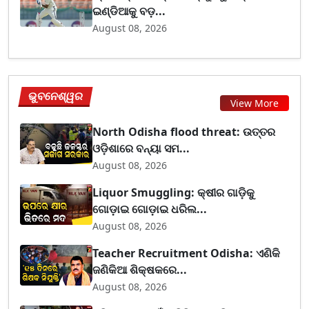
ଇଣ୍ଡିଆକୁ ବଡ଼...
August 08, 2026
ଭୁବନେଶ୍ୱର
View More
North Odisha flood threat: ଉତ୍ତର
ଓଡ଼ିଶାରେ ବନ୍ୟା ସମ...
August 08, 2026
Liquor Smuggling: କ୍ଷୀର ଗାଡ଼ିକୁ
ଗୋଡ଼ାଇ ଗୋଡ଼ାଇ ଧରିଲ...
August 08, 2026
Teacher Recruitment Odisha: ଏଣିକି
ଜଣିକିଆ ଶିକ୍ଷକରେ...
August 08, 2026