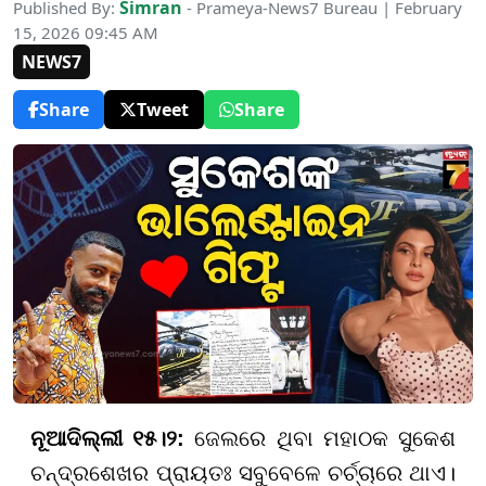
Simran
Published By:
- Prameya-News7 Bureau | February
15, 2026 09:45 AM
NEWS7
Share
Tweet
Share
ନୂଆଦିଲ୍ଲୀ ୧୫।୨:
ଜେଲରେ ଥିବା ମହାଠକ ସୁକେଶ
ଚନ୍ଦ୍ରଶେଖର ପ୍ରାୟତଃ ସବୁବେଳେ ଚର୍ଚ୍ଚାରେ ଥାଏ।