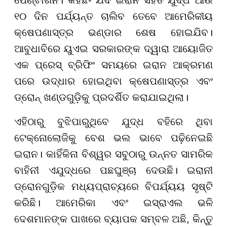
ପେଣ୍ଟାଗନ। କହିଛି- ଯଦି ଇରାନ ସହିତ ଯୁଦ୍ଧ ଆଉ
୧୦ ଦିନ ପର୍ଯ୍ୟନ୍ତ ଚାଲିବ ତେବେ ଆମେରିକୀୟ
କ୍ଷେପଣାସ୍ତ୍ର ଭଣ୍ଡାର ଶେଷ ହୋଇଯିବ।
ଆବୁଧାବିରେ ୟୁଏଇ ସରକାରଙ୍କ ଦ୍ୱାରା ଆୟୋଜିତ
ଏକ ପ୍ରେସ୍ ବ୍ରିଫିଂ ସମୟରେ ଇରାନ ଆକ୍ରମଣ
ପରେ ଉଦ୍ଧାର ହୋଇଥିବା କ୍ଷେପଣାସ୍ତ୍ର ଏବଂ
ଡ୍ରୋନ୍ ଖଣ୍ଡଗୁଡ଼ିକୁ ପ୍ରଦର୍ଶିତ କରାଯାଇଥିଲା।
ଏହିଠାରୁ ବୁଝିପାରୁଥିବେ ଯୁଦ୍ଧ ବହିରେ ଥିବା
ଟେକ୍ନୋଲୋଜିକୁ ବେଶ ଭଲ ଭାବେ ପଢ଼ିନେଇଛି
ଇରାନ। କାହିଁକିନା ବିଶ୍ୱର ସବୁଠାରୁ ଉନ୍ନତ ସାମରିକ
ବାହିନୀ ଏଯୁଦ୍ଧରେ ପଛଘୁଞ୍ଚା ଦେଉଛି। ଇରାନୀ
ଡ୍ରୋନଗୁଡ଼ିକ ମଧ୍ୟପ୍ରାଚ୍ୟରେ ବିପର୍ଯ୍ୟୟ ସୃଷ୍ଟି
କରିଛି। ଆମେରିକା ଏବଂ ଇସ୍ରାଏଲ ଭଳି
ଦେଶମାନଙ୍କ ପାଖରେ ବ୍ୟାପକ ସମ୍ବଳ ଅଛି, କିନ୍ତୁ