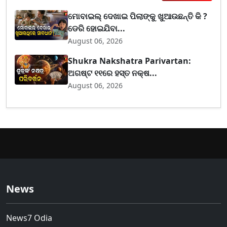
ମୋବାଇଲ୍ ଦେଖାଇ ପିଲାଙ୍କୁ ଖୁଆଉଛନ୍ତି କି ?
ଡେରି ହୋଇଯିବା...
August 06, 2026
Shukra Nakshatra Parivartan:
ଅଗଷ୍ଟ ୧୧ରେ ହସ୍ତ ନକ୍ଷ...
August 06, 2026
News
News7 Odia