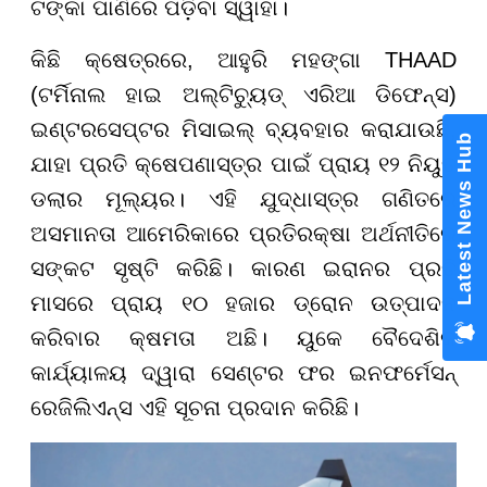
ଟଙ୍କା ପାଣିରେ ପଡ଼ିବା ସ୍ୱାହା।
କିଛି କ୍ଷେତ୍ରରେ, ଆହୁରି ମହଙ୍ଗା THAAD
(ଟର୍ମିନାଲ ହାଇ ଅଲ୍ଟିଚ୍ୟୁଡ୍ ଏରିଆ ଡିଫେନ୍ସ)
ଇଣ୍ଟରସେପ୍ଟର ମିସାଇଲ୍ ବ୍ୟବହାର କରାଯାଉଛି,
Latest News Hub
ଯାହା ପ୍ରତି କ୍ଷେପଣାସ୍ତ୍ର ପାଇଁ ପ୍ରାୟ ୧୨ ନିୟୁତ
ଡଲାର ମୂଲ୍ୟର। ଏହି ଯୁଦ୍ଧାସ୍ତ୍ର ଗଣିତରେ
ଅସମାନତା ଆମେରିକାରେ ପ୍ରତିରକ୍ଷା ଅର୍ଥନୀତିରେ
ସଙ୍କଟ ସୃଷ୍ଟି କରିଛି। କାରଣ ଇରାନର ପ୍ରତି
ମାସରେ ପ୍ରାୟ ୧୦ ହଜାର ଡ୍ରୋନ ଉତ୍ପାଦନ
କରିବାର କ୍ଷମତା ଅଛି। ୟୁକେ ବୈଦେଶିକ
କାର୍ଯ୍ୟାଳୟ ଦ୍ୱାରା ସେଣ୍ଟର ଫର ଇନଫର୍ମେସନ୍
ରେଜିଲିଏନ୍ସ ଏହି ସୂଚନା ପ୍ରଦାନ କରିଛି।