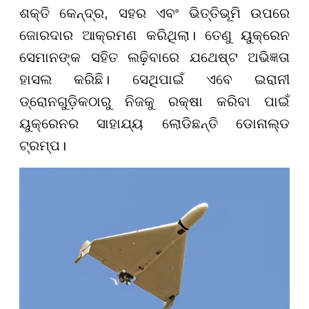
ଶକ୍ତି କେନ୍ଦ୍ର, ସହର ଏବଂ ଭିତ୍ତିଭୂମି ଉପରେ
ଜୋରଦାର ଆକ୍ରମଣ କରିଥିଲା। ତେଣୁ ୟୁକ୍ରେନ
ସେମାନଙ୍କ ସହିତ ଲଢ଼ିବାରେ ଯଥେଷ୍ଟ ଅଭିଜ୍ଞତା
ହାସଲ କରିଛି। ସେଥିପାଇଁ ଏବେ ଇରାନୀ
ଡ୍ରୋନଗୁଡ଼ିକଠାରୁ ନିଜକୁ ରକ୍ଷା କରିବା ପାଇଁ
ୟୁକ୍ରେନର ସାହାଯ୍ୟ ଲୋଡିଛନ୍ତି ଡୋନାଲ୍ଡ
ଟ୍ରମ୍ପ।