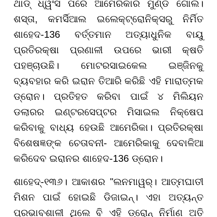
ଥାଡ୍ ଧ୍ୱଂସ ପରେ ଆମେରିକାର ମୁଣ୍ଡ ଗୋଲ।
ଶସ୍ତା, କମର୍ସିଆଲ ଇଲେକ୍ଟ୍ରୋନିକ୍ସରୁ ନିର୍ମିତ
ଶାହେଦ-136 ବର୍ତ୍ତମାନ ଅତ୍ୟାଧୁନିକ ବାୟୁ
ପ୍ରତିରକ୍ଷା ପ୍ରଣାଳୀ ଉପରେ ଭାରୀ କ୍ଷତି
ପହଞ୍ଚାଉଛି। ମୋଟରସାଇକେଲ ଇଞ୍ଜିନକୁ
ବ୍ୟବହାର କରି ଇରାନ ତିଆରି କରିଛି ଏହି ମାରାତ୍ମକ
ଡ୍ରୋନ। ପ୍ରତିହତ କରିବା ପାଇଁ ୪ ମିଲିୟନ
ଡଲାରର ଇଣ୍ଟରସେପ୍ଟର ମିସାଇଲ ନିକ୍ଷେପ
କରିବାକୁ ବାଧ୍ୟ ହେଉଛି ଆମେରିକା। ପ୍ରତିରକ୍ଷା
ବିଶେଷଜ୍ଞଙ୍କ ଚେତାବନୀ- ଆମେରିକାକୁ ଦେବାଳିଆ
କରିଦେବ ଇରାନର ଶାହେଦ-136 ଡ୍ରୋନ।
ଶାହେଦ୍-୧୩୬। ଆକାଶର "ଲନମାୱର୍। ଆତ୍ମଘାତୀ
ମିଶନ ପାଇଁ ହୋଇଛି ଡିଜାଇନ୍। ଏହା ଅତ୍ୟନ୍ତ
ପ୍ରଭାବଶାଳୀ ଥିଲେ ବି ଏହି ଡ୍ରୋନ୍ ନିର୍ମାଣ ଅତି