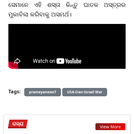
ସେମାନେ ଏହି ଶସ୍ତା କିନ୍ତୁ ଘାତକ ଅସ୍ତ୍ରର
ମୁକାବିଲା କରିବାକୁ ଅସମର୍ଥ।
Tags:
prameyanews7
USA-Iran-Israel War
ରାଜ୍ୟ
View More