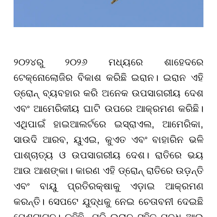
୨୦୨୪ରୁ ୨୦୨୬ ମଧ୍ୟରେ ଶାହେଦରେ
ଟେକ୍ନୋଲୋଜିର ବିକାଶ କରିଛି ଇରାନ। ଇରାନ ଏହି
ଡ୍ରୋନ୍ ବ୍ୟବହାର କରି ଅନେକ ଉପସାଗରୀୟ ଦେଶ
ଏବଂ ଆମେରିକୀୟ ଘାଟି ଉପରେ ଆକ୍ରମଣ କରିଛି।
ଏଥିପାଇଁ ହାଇଆଲର୍ଟରେ ଇସ୍ରାଏଲ, ଆମେରିକା,
ସାଉଦି ଆରବ, ୟୁଏଇ, କୁଏତ ଏବଂ ବାହାରିନ ଭଳି
ପାଶ୍ଚାତ୍ୟ ଓ ଉପସାଗରୀୟ ଦେଶ। ରାତିରେ ଭୟ
ଆଉ ଆଶଙ୍କା। କାରଣ ଏହି ଡ୍ରୋନ୍ ରାତିରେ ଉଡ଼ନ୍ତି
ଏବଂ ବାୟୁ ପ୍ରତିରକ୍ଷାକୁ ଏଡ଼ାଇ ଆକ୍ରମଣ
କରନ୍ତି। ସେପଟେ ଯୁଦ୍ଧକୁ ନେଇ ଚେତାବନୀ ଦେଇଛି