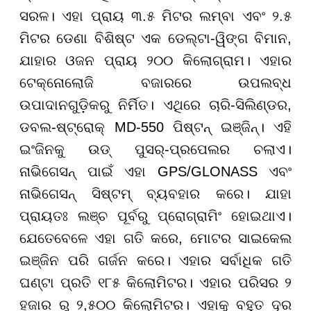
ସରଳ। ଏହା ପ୍ରାୟ ୩.୫ ମିଟର ଲମ୍ବା ଏବଂ ୨.୫
ମିଟର ଡେଣା ବିଶିଷ୍ଟ ଏକ ଡେଲ୍ଟା-ୱିଙ୍ଗ ବିମାନ,
ଯାହାର ଓଜନ ପ୍ରାୟ ୨୦୦ କିଲୋଗ୍ରାମ। ଏହାର
ଟେକ୍ନୋଲୋଜି ବଜାରରେ ଉପଲବ୍ଧ
ଉପାଦାନଗୁଡ଼ିକରୁ ନିର୍ମିତ। ଏଥିରେ ଚାରି-ସିଲିଣ୍ଡର,
ଡବଲ-ଷ୍ଟ୍ରୋକ୍ MD-550 ପିଷ୍ଟନ୍ ଇଞ୍ଜିନ୍। ଏହି
ଇଂଜିନକୁ ଉଡ୍ ପୁସର୍-ପ୍ରପେଲର ଚଲାଏ।
ନାଭିଗେସନ୍ ପାଇଁ ଏହା GPS/GLONASS ଏବଂ
ନାଭିଗେସନ୍ ସିଷ୍ଟମ୍ ବ୍ୟବହାର କରେ। ଯାହା
ପ୍ରାୟତଃ ଲଞ୍ଚ ପୂର୍ବରୁ ପ୍ରୋଗ୍ରାମିଂ ହୋଇଥାଏ।
ଯେତେବେଳେ ଏହା ଗତି କରେ, ମୋଟର ସାଇକେଲ
ଇଞ୍ଜିନ ପରି ଗର୍ଜନ କରେ। ଏହାର ସର୍ବାଧିକ ଗତି
ଘଣ୍ଟା ପ୍ରତି ୧୮୫ କିଲୋମିଟର। ଏହାର ପରିସର ୨
ହଜାର ରୁ ୨,୫୦୦ କିଲୋମିଟର। ଏହାକୁ ବହୁତ ଦୂର