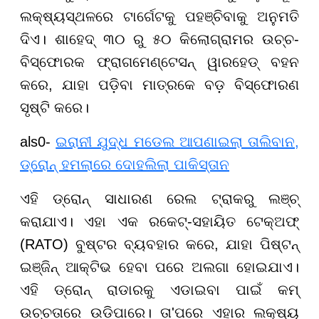
ଲକ୍ଷ୍ୟସ୍ଥଳରେ ଟାର୍ଗେଟକୁ ପହଞ୍ଚିବାକୁ ଅନୁମତି
ଦିଏ। ଶାହେଦ୍ ୩୦ ରୁ ୫୦ କିଲୋଗ୍ରାମର ଉଚ୍ଚ-
ବିସ୍ଫୋରକ ଫ୍ରାଗମେଣ୍ଟେସନ୍ ୱାରହେଡ୍ ବହନ
କରେ, ଯାହା ପଡ଼ିବା ମାତ୍ରକେ ବଡ଼ ବିସ୍ଫୋରଣ
ସୃଷ୍ଟି କରେ।
als0-
ଇରାନୀ ଯୁଦ୍ଧ ମଡେଲ ଆପଣାଇଲା ତାଲିବାନ,
ଡ୍ରୋନ୍ ହମଲାରେ ଦୋହଲିଲା ପାକିସ୍ତାନ
ଏହି ଡ୍ରୋନ୍ ସାଧାରଣ ରେଲ ଟ୍ରାକରୁ ଲଞ୍ଚ୍
କରାଯାଏ। ଏହା ଏକ ରକେଟ୍-ସହାୟିତ ଟେକ୍ଅଫ୍
(RATO) ବୁଷ୍ଟର ବ୍ୟବହାର କରେ, ଯାହା ପିଷ୍ଟନ୍
ଇଞ୍ଜିନ୍ ଆକ୍ଟିଭ ହେବା ପରେ ଅଲଗା ହୋଇଯାଏ।
ଏହି ଡ୍ରୋନ୍ ରାଡାରକୁ ଏଡାଇବା ପାଇଁ କମ୍
ଉଚ୍ଚତାରେ ଉଡ଼ିପାରେ। ତା'ପରେ ଏହାର ଲକ୍ଷ୍ୟ