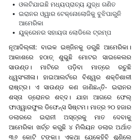
ଓଲଟିଯାଇଛି ମଧ୍ୟପ୍ରାଚ୍ୟ ଯୁଦ୍ଧ ଗଣିତ
ଇରାନର ଓ୍ୱାର ଟେକ୍ନୋଲୋଜିକୁ ବୁଝିପାରୁନି
ଆମେରିକା
ୟୁକ୍ରେନର ସହାୟତା ଲୋଡିଲେ ଟ୍ରମ୍ପ
ନୂଆଦିଲ୍ଲୀ: ବାଇକ ଇଞ୍ଜିନକୁ ଡରୁଛି ଆମେରିକା।
ଆକାଶରେ ହଠାତ୍ ଶୁଭୁଛି ମୋଟର ସାଇକେଲର
ସାଉଣ୍ଡ। ମାଟିରେ ପଡ଼ିବା ମାତ୍ରେ ରଚୁଛି
ଧ୍ୱସଂଲୀଳା। ହାଇଆଲର୍ଟରେ ବିଶ୍ୱର ଶକ୍ତିଶାଳୀ
ରାଷ୍ଟ୍ର। ଏ ସାଉଣ୍ଡ କଣ ଜାଣିଛନ୍ତି- ଇରାନର
ଶସ୍ତା ଡ୍ରୋନର ଶବ୍ଦ। ଯାହା ଆଗରେ ଫେଲ୍
ଫାଓ୍ୱାରଫୁଲ ଡିଫେନ୍ସ ସିଷ୍ଟମ। ମାତ୍ର ୨୦ ହଜାର
ଡଲାରରେ ଇରାନୀ ଅସ୍ତ୍ରକୁ ମାତ ଦେବାକୁ
ଆମେରିକା ଖର୍ଚ୍ଚ କରୁଛି ୪ ମିଲିୟନ ଡଲାର ଅର୍ଥାତ
୩୬ କୋଟି ଟଙ୍କା। ଏକଥା ଯେକେହିବି ଶୁଣିଲେ