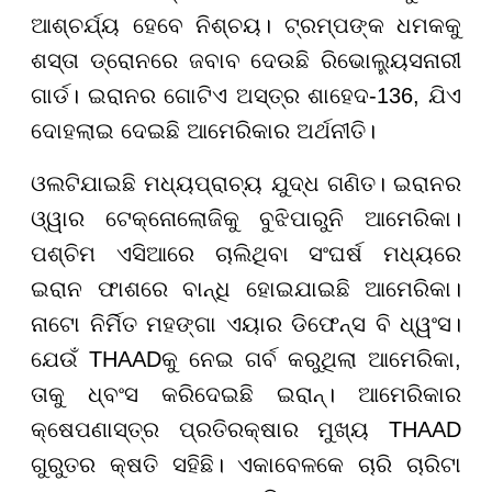
ଆଶ୍ଚର୍ଯ୍ୟ ହେବେ ନିଶ୍ଚୟ। ଟ୍ରମ୍ପଙ୍କ ଧମକକୁ
ଶସ୍ତା ଡ୍ରୋନରେ ଜବାବ ଦେଉଛି ରିଭୋଲ୍ୟୁସନାରୀ
ଗାର୍ଡ। ଇରାନର ଗୋଟିଏ ଅସ୍ତ୍ର ଶାହେଦ-136, ଯିଏ
ଦୋହଲାଇ ଦେଇଛି ଆମେରିକାର ଅର୍ଥନୀତି।
ଓଲଟିଯାଇଛି ମଧ୍ୟପ୍ରାଚ୍ୟ ଯୁଦ୍ଧ ଗଣିତ। ଇରାନର
ଓ୍ୱାର ଟେକ୍ନୋଲୋଜିକୁ ବୁଝିପାରୁନି ଆମେରିକା।
ପଶ୍ଚିମ ଏସିଆରେ ଚାଲିଥିବା ସଂଘର୍ଷ ମଧ୍ୟରେ
ଇରାନ ଫାଶରେ ବାନ୍ଧି ହୋଇଯାଇଛି ଆମେରିକା।
ନାଟୋ ନିର୍ମିତ ମହଙ୍ଗା ଏୟାର ଡିଫେନ୍ସ ବି ଧ୍ୱଂସ।
ଯେଉଁ THAADକୁ ନେଇ ଗର୍ବ କରୁଥିଲା ଆମେରିକା,
ତାକୁ ଧ୍ବଂସ କରିଦେଇଛି ଇରାନ୍। ଆମେରିକାର
କ୍ଷେପଣାସ୍ତ୍ର ପ୍ରତିରକ୍ଷାର ମୁଖ୍ୟ THAAD
ଗୁରୁତର କ୍ଷତି ସହିଛି। ଏକାବେଳକେ ଚାରି ଚାରିଟା