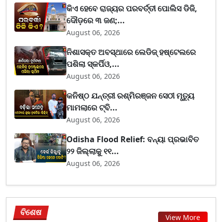
କିଏ ହେବେ ରାଜ୍ୟର ପରବର୍ତ୍ତୀ ପୋଲିସ ଡିଜି,
ଦୌଡ଼ରେ ୩ ଜଣ;...
August 06, 2026
ନିଶାସକ୍ତ ଅବସ୍ଥାରେ ଲେଡିଜ୍‌ ହଷ୍ଟେଲରେ
ପଶିଲା ସ୍କର୍ପିଓ,...
August 06, 2026
କନିଷ୍ଠ ଯନ୍ତ୍ରୀ ରଶ୍ମିରଞ୍ଜନ ସେଠୀ ମୃତ୍ୟୁ
ମାମଲାରେ ଟ୍ବି...
August 06, 2026
Odisha Flood Relief: ବନ୍ୟା ପ୍ରଭାବିତ
୨୨ ଜିଲ୍ଲାକୁ ୧୧...
August 06, 2026
ବିଶେଷ
View More