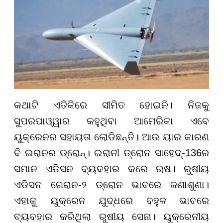
କଥାଟି ଏତିକିରେ ସୀମିତ ହୋଇନି। ନିଜକୁ
ସୁପରପାଓ୍ୱାର କହୁଥିବା ଆମେରିକା ଏବେ
ୟୁକ୍ରେନର ସହାୟତା ଲୋଡିଛନ୍ତି। ଆଉ ୟାର କାରଣ
ବି ଇରାନର ଡ୍ରୋନ୍। ଇରାନୀ ଡ୍ରୋନ ସାହେଦ୍-136ର
ସମାନ ଏଡିସନ ବ୍ୟବହାର କରେ ଋଷ। ରୁଷୀୟ
ଏଡିସନ ଗେରାନ-୨ ଡ୍ରୋନ ଭାବରେ ଜଣାଶୁଣା।
ଏହାକୁ ୟୁକ୍ରେନ ଯୁଦ୍ଧରେ ବହୁଳ ଭାବରେ
ବ୍ୟବହାର କରିଥିଲା ରୁଷୀୟ ସେନା। ୟୁକ୍ରେନୀୟ