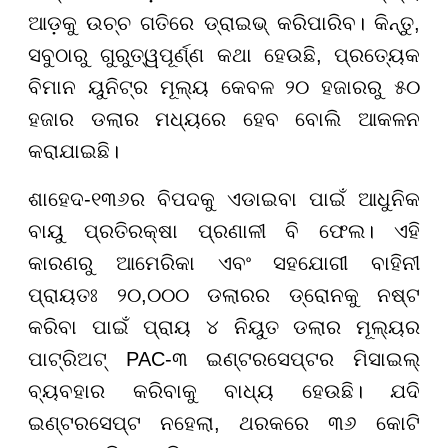
ଆଡ଼କୁ ଉଚ୍ଚ ଗତିରେ ଡ୍ରାଇଭ୍ କରିପାରିବ। କିନ୍ତୁ,
ସବୁଠାରୁ ଗୁରୁତ୍ୱପୂର୍ଣ୍ଣ କଥା ହେଉଛି, ପ୍ରତ୍ୟେକ
ବିମାନ ୟୁନିଟ୍ର ମୂଲ୍ୟ କେବଳ ୨୦ ହଜାରରୁ ୫୦
ହଜାର ଡଲାର ମଧ୍ୟରେ ହେବ ବୋଲି ଆକଳନ
କରାଯାଇଛି।
ଶାହେଦ-୧୩୬ର ବିପଦକୁ ଏଡାଇବା ପାଇଁ ଆଧୁନିକ
ବାୟୁ ପ୍ରତିରକ୍ଷା ପ୍ରଣାଳୀ ବି ଫେଲ। ଏହି
କାରଣରୁ ଆମେରିକା ଏବଂ ସହଯୋଗୀ ବାହିନୀ
ପ୍ରାୟତଃ ୨୦,୦୦୦ ଡଲାରର ଡ୍ରୋନକୁ ନଷ୍ଟ
କରିବା ପାଇଁ ପ୍ରାୟ ୪ ନିୟୁତ ଡଲାର ମୂଲ୍ୟର
ପାଟ୍ରିଅଟ୍ PAC-୩ ଇଣ୍ଟରସେପ୍ଟର ମିସାଇଲ୍
ବ୍ୟବହାର କରିବାକୁ ବାଧ୍ୟ ହେଉଛି। ଯଦି
ଇଣ୍ଟରସେପ୍ଟ ନହେଲା, ଥରକରେ ୩୬ କୋଟି